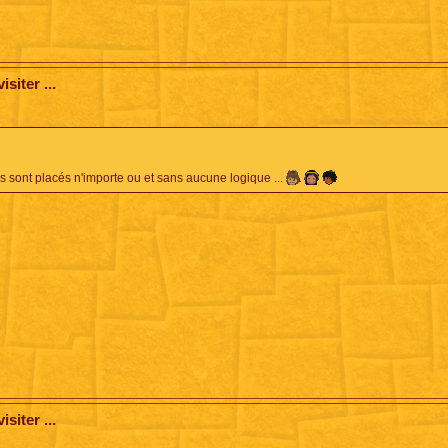
siter ...
tés sont placés n'importe ou et sans aucune logique ...
siter ...