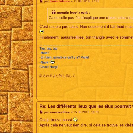
M
par
ôkami kitsune
»
15 06 2016, 17:06
e
s
s
quentin lepel a écrit :
a
Ca ne colle pas. Je m'explique une cite en antarctiq
g
e
C'est encore pire alors: Non seulement il fait froid ma
Finalement, aauurreelliiee, ton triangle avec le somm
Tap, tap, tap
-Hein?
-Eh bien, qu'est-ce qu'il y a? Parle!
-Niark!
Clock! Hurg!
許されるより許し信じて
Re: Les différents lieux que les élus pourrait vi
M
par
aauurreelliiee
»
15 06 2016, 18:31
e
s
Oui je trouve aussi
s
Après cela ne veut rien dire, si cela se trouve les cit
a
g