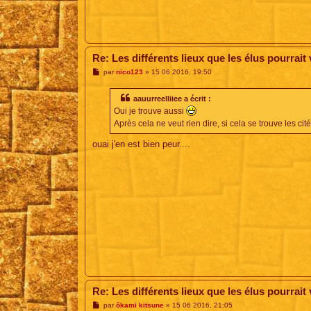
e
Re: Les différents lieux que les élus pourrait vi
M
par
nico123
»
15 06 2016, 19:50
e
s
s
aauurreelliiee a écrit :
a
Oui je trouve aussi
g
e
Après cela ne veut rien dire, si cela se trouve les ci
ouai j'en est bien peur....
Re: Les différents lieux que les élus pourrait vi
M
par
ôkami kitsune
»
15 06 2016, 21:05