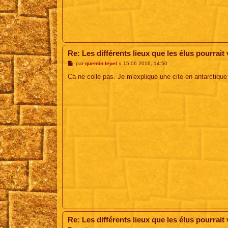
Re: Les différents lieux que les élus pourrait vi
M
par
quentin lepel
»
15 06 2016, 14:50
e
s
Ca ne colle pas. Je m'explique une cite en antarctique
s
a
g
e
Re: Les différents lieux que les élus pourrait vi