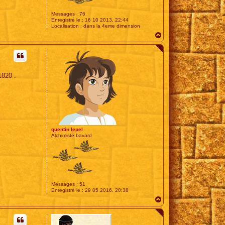
Messages :
76
Enregistré le :
16 10 2013, 22:44
Localisation :
dans la 4eme dimension
H
a
u
t
1820 .
quentin lepel
Alchimiste bavard
Messages :
51
Enregistré le :
29 05 2016, 20:38
H
a
u
t