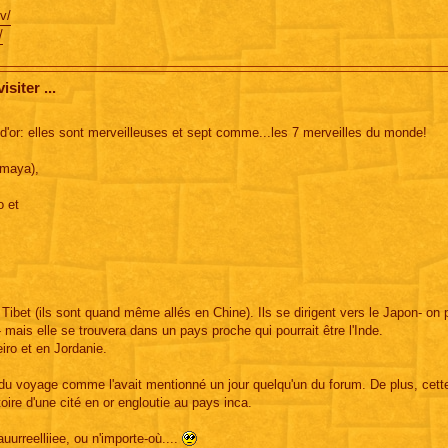
v/
/
siter ...
d'or: elles sont merveilleuses et sept comme...les 7 merveilles du monde!
 maya),
o et
Tibet (ils sont quand même allés en Chine). Ils se dirigent vers le Japon- on 
mais elle se trouvera dans un pays proche qui pourrait être l'Inde.
eiro et en Jordanie.
e du voyage comme l'avait mentionné un jour quelqu'un du forum. De plus, cett
toire d'une cité en or engloutie au pays inca.
auurreelliiee, ou n'importe-où....