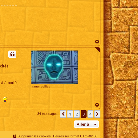
H
a
u
t
cités
st à porté
aauurreelliiee
 !
H
a
u
1
2
3
4
Précédente
Suivante
34 messages
t
Aller à
Supprimer les cookies
Heures au format
UTC+02:00