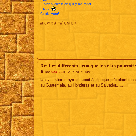
-Eh bien, qu'est-ce qu'il y a? Parle!
-Niark!
Clock! Hurg!
許されるより許し信じて
Re: Les différents lieux que les élus pourrait vi
M
par
nico123
»
12 06 2016, 18:00
e
s
la civilisation maya occupait à l'époque précolombienn
s
au Guatemala, au Honduras et au Salvador......
a
g
e