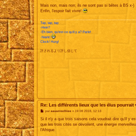
e
s
Mais non, mais non; ils ne sont pas si bêtes à BS x-)
s
Enfin, l'espoir fait vivre!
a
g
e
Tap, tap, tap
-Hein?
-Eh bien, qu'est-ce qu'il y a? Parle!
-Niark!
Clock! Hurg!
許されるより許し信じて
Re: Les différents lieux que les élus pourrait vi
M
par
aauurreelliiee
»
19 06 2016, 12:13
e
s
Si il n'y a que trois saisons cela voudrait dire qu'il 
s
que les trois cités se dévoilent, une énergie merveilleu
a
g
l'Afrique.
e