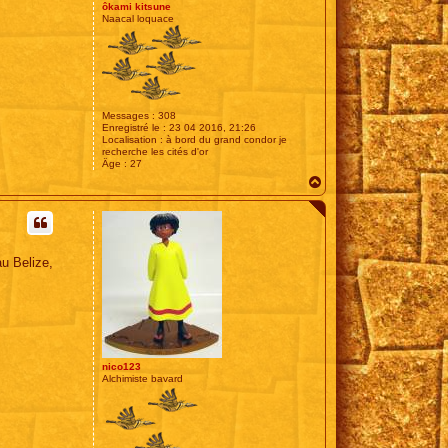
ôkami kitsune
Naacal loquace
Messages :
308
Enregistré le :
23 04 2016, 21:26
Localisation :
à bord du grand condor je
recherche les cités d'or
Âge :
27
H
a
u
t
au Belize,
nico123
Alchimiste bavard