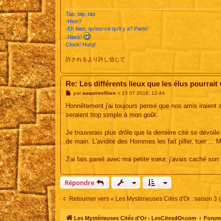
Tap, tap, tap
-Hein?
-Eh bien, qu'est-ce qu'il y a? Parle!
-Niark!
Clock! Hurg!
許されるより許し信じて
Re: Les différents lieux que les élus pourrait vi
M
par
aauurreelliiee
»
15 07 2016, 12:44
e
s
Honnêtement j'ai toujours pensé que nos amis iraient s
s
seraient trop simple à mon goût.
a
g
e
Je trouverais plus drôle que la dernière cité se dévoi
de main. L'avidité des Hommes les fait piller, tuer ... 
J'ai fais pareil avec ma petite sœur, j'avais caché son
Répondre
Retourner vers « Les Mystérieuses Cités d'Or : saison 3 
Les Mystérieuses Cités d'Or - LesCitesdOr.com
Forum 