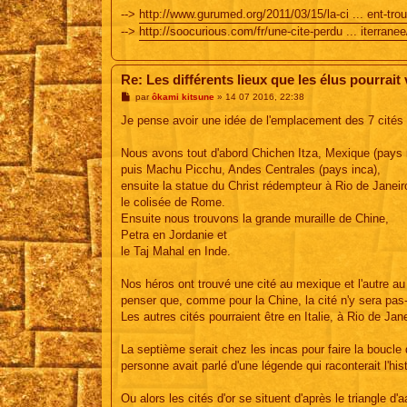
-->
http://www.gurumed.org/2011/03/15/la-ci ... ent-trou
-->
http://soocurious.com/fr/une-cite-perdu ... iterranee
Re: Les différents lieux que les élus pourrait vi
M
par
ôkami kitsune
»
14 07 2016, 22:38
e
s
Je pense avoir une idée de l'emplacement des 7 cités 
s
a
g
Nous avons tout d'abord Chichen Itza, Mexique (pays
e
puis Machu Picchu, Andes Centrales (pays inca),
ensuite la statue du Christ rédempteur à Rio de Janeir
le colisée de Rome.
Ensuite nous trouvons la grande muraille de Chine,
Petra en Jordanie et
le Taj Mahal en Inde.
Nos héros ont trouvé une cité au mexique et l'autre au 
penser que, comme pour la Chine, la cité n'y sera pas- 
Les autres cités pourraient être en Italie, à Rio de Jan
La septième serait chez les incas pour faire la boucl
personne avait parlé d'une légende qui raconterait l'his
Ou alors les cités d'or se situent d'après le triangle d'a