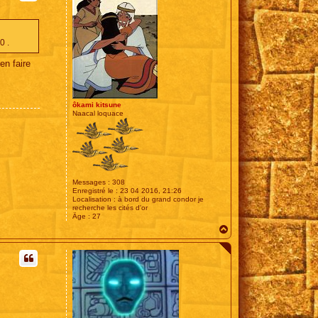
0 .
en faire
ôkami kitsune
Naacal loquace
Messages :
308
Enregistré le :
23 04 2016, 21:26
Localisation :
à bord du grand condor je
recherche les cités d'or
Âge :
27
H
a
u
t