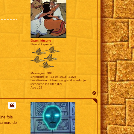
ôkami kitsune
Naacal loquace
Messages :
308
Enregistré le :
23 04 2016, 21:26
Localisation :
à bord du grand condor je
recherche les cités d'or
Âge :
27
H
a
u
t
Une fois
au nord de