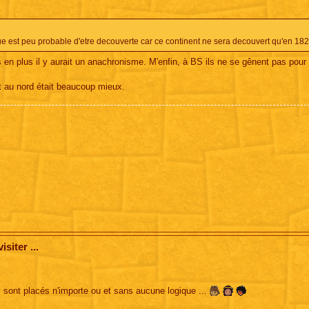
ue est peu probable d'etre decouverte car ce continent ne sera decouvert qu'en 182
is en plus il y aurait un anachronisme. M'enfin, à BS ils ne se gênent pas pour 
et au nord était beaucoup mieux.
siter ...
és sont placés n'importe ou et sans aucune logique ...