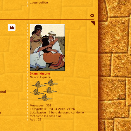
aauurreelliiee
H
a
u
t
ôkami kitsune
Naacal loquace
peut
Messages :
308
Enregistré le :
23 04 2016, 21:26
e
Localisation :
à bord du grand condor je
recherche les cités d'or
Âge :
27