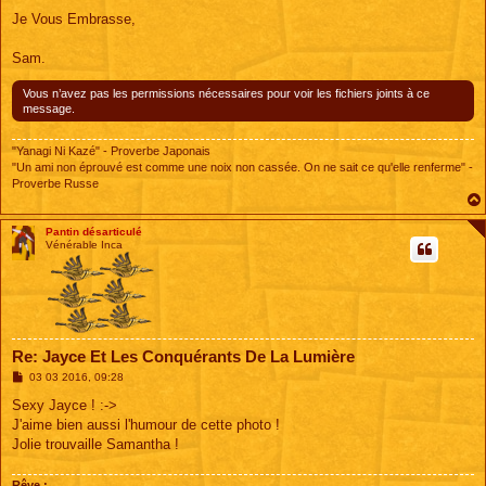
Je Vous Embrasse,
Sam.
Vous n’avez pas les permissions nécessaires pour voir les fichiers joints à ce
message.
"Yanagi Ni Kazé" - Proverbe Japonais
"Un ami non éprouvé est comme une noix non cassée. On ne sait ce qu'elle renferme" -
Proverbe Russe
Pantin désarticulé
Vénérable Inca
Re: Jayce Et Les Conquérants De La Lumière
M
03 03 2016, 09:28
e
s
Sexy Jayce ! :->
s
J'aime bien aussi l'humour de cette photo !
a
g
Jolie trouvaille Samantha !
e
Rêve :