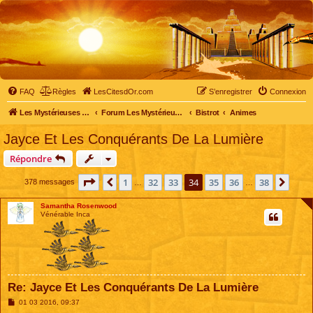
FAQ
Règles
LesCitesdOr.com
S’enregistrer
Connexion
Les Mystérieuses Cités d'Or - LesCitesdOr.com
Forum Les Mystérieuses Cités d'Or
Bistrot
Animes
Jayce Et Les Conquérants De La Lumière
Répondre
Page
34
sur
38
1
32
33
34
35
36
38
Précédente
Suiv
378 messages
…
…
Samantha Rosenwood
Vénérable Inca
Re: Jayce Et Les Conquérants De La Lumière
M
01 03 2016, 09:37
e