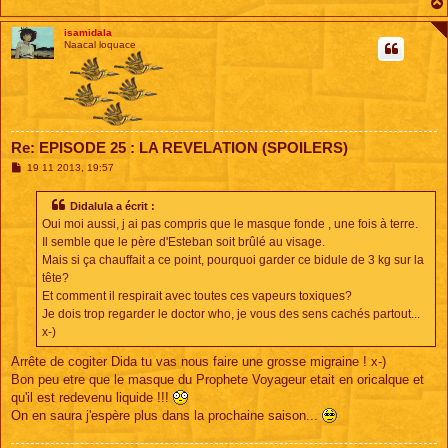
isamidala
Naacal loquace
Re: EPISODE 25 : LA REVELATION (SPOILERS)
M
19 11 2013, 19:57
e
s
s
Didalula a écrit :
a
Oui moi aussi, j ai pas compris que le masque fonde , une fois à terre.
g
e
Il semble que le père d'Esteban soit brûlé au visage.
Mais si ça chauffait a ce point, pourquoi garder ce bidule de 3 kg sur la
tête?
Et comment il respirait avec toutes ces vapeurs toxiques?
Je dois trop regarder le doctor who, je vous des sens cachés partout...
x-)
Arrête de cogiter Dida tu vas nous faire une grosse migraine ! x-)
Bon peu etre que le masque du Prophete Voyageur etait en oricalque et
qu'il est redevenu liquide !!!
On en saura j'espère plus dans la prochaine saison...