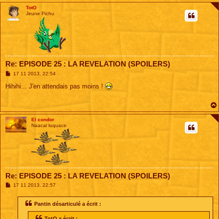
TotO
Jeune Pichu
Re: EPISODE 25 : LA REVELATION (SPOILERS)
M
17 11 2013, 22:54
e
s
Hihihi... J'en attendais pas moins !
s
a
g
e
El condor
Naacal loquace
Re: EPISODE 25 : LA REVELATION (SPOILERS)
M
17 11 2013, 22:57
e
s
s
Pantin désarticulé a écrit :
a
g
TotO a écrit :