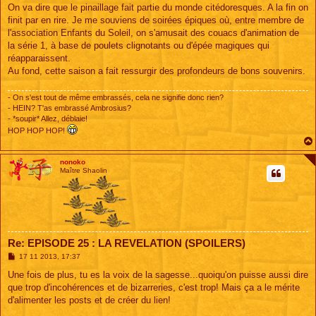
s
On va dire que le pinaillage fait partie du monde citédoresques. A la fin on
s
finit par en rire. Je me souviens de soirées épiques où, entre membre de
a
g
l'association Enfants du Soleil, on s'amusait des couacs d'animation de
e
la série 1, à base de poulets clignotants ou d'épée magiques qui
réapparaissent.
Au fond, cette saison a fait ressurgir des profondeurs de bons souvenirs.
- On s'est tout de même embrassés, cela ne signifie donc rien?
- HEIN? T'as embrassé Ambrosius?
- *soupir* Allez, déblaie!
HOP HOP HOP!
nonoko
Maître Shaolin
Re: EPISODE 25 : LA REVELATION (SPOILERS)
M
17 11 2013, 17:37
e
s
Une fois de plus, tu es la voix de la sagesse...quoiqu'on puisse aussi dire
s
que trop d'incohérences et de bizarreries, c'est trop! Mais ça a le mérite
a
g
d'alimenter les posts et de créer du lien!
e