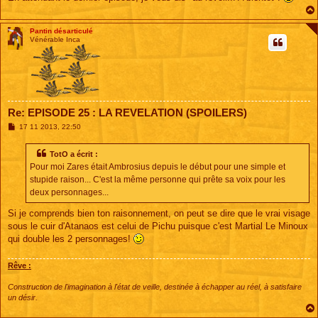
Pantin désarticulé
Vénérable Inca
Re: EPISODE 25 : LA REVELATION (SPOILERS)
M
17 11 2013, 22:50
e
s
s
TotO a écrit :
a
Pour moi Zares était Ambrosius depuis le début pour une simple et
g
e
stupide raison... C'est la même personne qui prête sa voix pour les
deux personnages...
Si je comprends bien ton raisonnement, on peut se dire que le vrai visage
sous le cuir d'Atanaos est celui de Pichu puisque c'est Martial Le Minoux
qui double les 2 personnages!
Rêve :
Construction de l'imagination à l'état de veille, destinée à échapper au réel, à satisfaire
un désir.