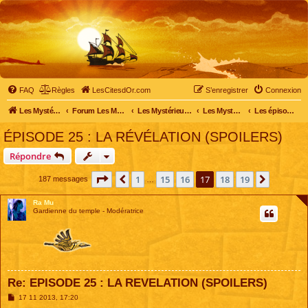
FAQ
Règles
LesCitesdOr.com
S’enregistrer
Connexion
Les Mystérieuses Cités d'Or - LesCitesdOr.com
Forum Les Mystérieuses Cités d'Or
Les Mystérieuses Cités d'Or
Les Mystérieuses Cités d'Or : saison 2 (2013)
Les épisodes de la saison 2
ÉPISODE 25 : LA RÉVÉLATION (SPOILERS)
Répondre
Page
17
sur
19
1
15
16
17
18
19
Précédente
Suivant
187 messages
…
Ra Mu
Gardienne du temple - Modératrice
Re: EPISODE 25 : LA REVELATION (SPOILERS)
M
17 11 2013, 17:20
e