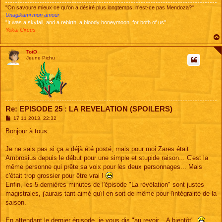
"On savoure mieux ce qu'on a désiré plus longtemps, n'est-ce pas Mendoza?"
Unagikami mon amour
"It was a skyfall, and a rebirth, a bloody honeymoon, for both of us"
Yokai Circus
TotO
Jeune Pichu
Re: EPISODE 25 : LA REVELATION (SPOILERS)
M
17 11 2013, 22:32
e
s
Bonjour à tous.
s
a
g
Je ne sais pas si ça a déjà été posté, mais pour moi Zares était
e
Ambrosius depuis le début pour une simple et stupide raison... C'est la
même personne qui prête sa voix pour les deux personnages... Mais
c'était trop grossier pour être vrai !
Enfin, les 5 dernières minutes de l'épisode "La révélation" sont justes
magistrales, j'aurais tant aimé qu'il en soit de même pour l'intégralité de la
saison.
En attendant le dernier épisode, je vous dis "au revoir... A bientôt".