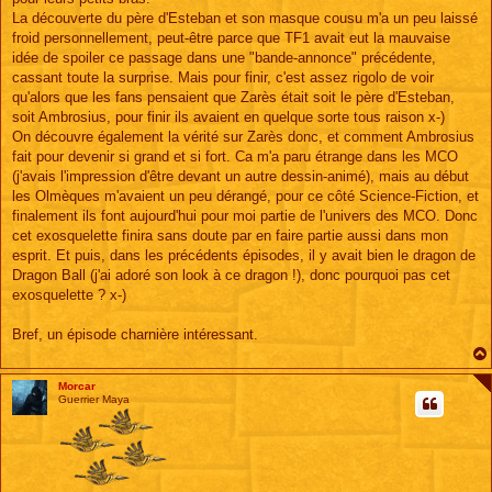
La découverte du père d'Esteban et son masque cousu m'a un peu laissé
froid personnellement, peut-être parce que TF1 avait eut la mauvaise
idée de spoiler ce passage dans une "bande-annonce" précédente,
cassant toute la surprise. Mais pour finir, c'est assez rigolo de voir
qu'alors que les fans pensaient que Zarès était soit le père d'Esteban,
soit Ambrosius, pour finir ils avaient en quelque sorte tous raison x-)
On découvre également la vérité sur Zarès donc, et comment Ambrosius
fait pour devenir si grand et si fort. Ca m'a paru étrange dans les MCO
(j'avais l'impression d'être devant un autre dessin-animé), mais au début
les Olmèques m'avaient un peu dérangé, pour ce côté Science-Fiction, et
finalement ils font aujourd'hui pour moi partie de l'univers des MCO. Donc
cet exosquelette finira sans doute par en faire partie aussi dans mon
esprit. Et puis, dans les précédents épisodes, il y avait bien le dragon de
Dragon Ball (j'ai adoré son look à ce dragon !), donc pourquoi pas cet
exosquelette ? x-)
Bref, un épisode charnière intéressant.
Morcar
Guerrier Maya