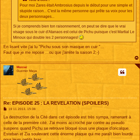
e
Pour moi Zares était Ambrosius depuis le début pour une simple et
stupide raison... C'est la même personne qui prête sa voix pour les
deux personnages...
Si je comprends bien ton raisonnement, on peut se dire que le vrai
visage sous le cuir d'Atanaos est celui de Pichu puisque c'est Martial Le
Minoux qui double les 2 personnages!
En lisant vite j'ai lu "Pichu sous son masque en cuir "...
Faut que je me repose ...ou que j'arrête la saison 2;-)
Morcar
Guerrier Maya
Re: EPISODE 25 : LA REVELATION (SPOILERS)
M
19 11 2013, 15:38
e
s
La destruction de la Cité dans cet épisode est très sympa, ramenant à
s
celle de la première cité. J'ai moins accroché par contre au pseudo
a
g
suspens quand Pichu se retrouve bloqué sous une plaque d'oricalque,
e
Esteban et Zia soulevant cette énorme plaque qui me paraît bien lourde
pour leurs petits bras.