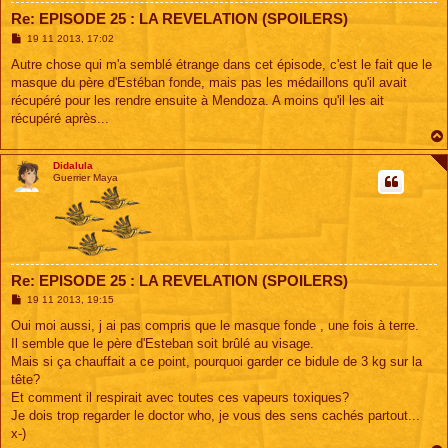
Re: EPISODE 25 : LA REVELATION (SPOILERS)
M
19 11 2013, 17:02
e
s
Autre chose qui m'a semblé étrange dans cet épisode, c'est le fait que le
s
masque du père d'Estéban fonde, mais pas les médaillons qu'il avait
a
g
récupéré pour les rendre ensuite à Mendoza. A moins qu'il les ait
e
récupéré après...
Didalula
Guerrier Maya
Re: EPISODE 25 : LA REVELATION (SPOILERS)
M
19 11 2013, 19:15
e
s
Oui moi aussi, j ai pas compris que le masque fonde , une fois à terre.
s
Il semble que le père d'Esteban soit brûlé au visage.
a
g
Mais si ça chauffait a ce point, pourquoi garder ce bidule de 3 kg sur la
e
tête?
Et comment il respirait avec toutes ces vapeurs toxiques?
Je dois trop regarder le doctor who, je vous des sens cachés partout...
x-)