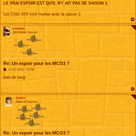
s
LE VRAI ESPOIR EST QU'IL N'Y AIT PAS DE SAISON 3.
s
a
g
Les Cités d'Or sont mortes avec la saison 2.
e
esteban
Alchimiste bavard
Re: Un espoir pour les MCO3 ?
M
13 07 2013, 12:56
e
s
bien dit benji
s
a
g
e
Cortes
Naacal loquace
Re: Un espoir pour les MCO3 ?