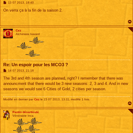
M
13 07 2013, 18:40
e
s
On verra ça à la fin de la saison 2.
s
a
g
e
Cez
Alchimiste bavard
Re: Un espoir pour les MCO3 ?
M
14 07 2013, 21:16
e
s
The 3rd and 4th season are planned, right? I remember that there was
s
announcment that there would be 3 new seasons: 2, 3 and 4. And in new
a
g
seasons we would see 6 Cities of Gold, 2 cities per season.
e
Modifié en dernier par
Cez
le 15 07 2013, 13:11, modifié 1 fois.
Pantin désarticulé
Vénérable Inca