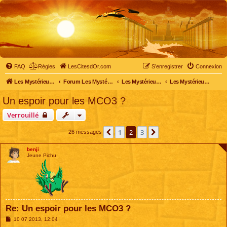
FAQ
Règles
LesCitesdOr.com
S’enregistrer
Connexion
Les Mystérieuses Cités d'Or - LesCitesdOr.com
Forum Les Mystérieuses Cités d'Or
Les Mystérieuses Cités d'Or
Les Mystérieuses Cités d'Or : saison 2 (2013)
Un espoir pour les MCO3 ?
Verrouillé
1
2
3
Précédente
Suivante
26 messages
benji
Jeune Pichu
Re: Un espoir pour les MCO3 ?
M
10 07 2013, 12:04
e