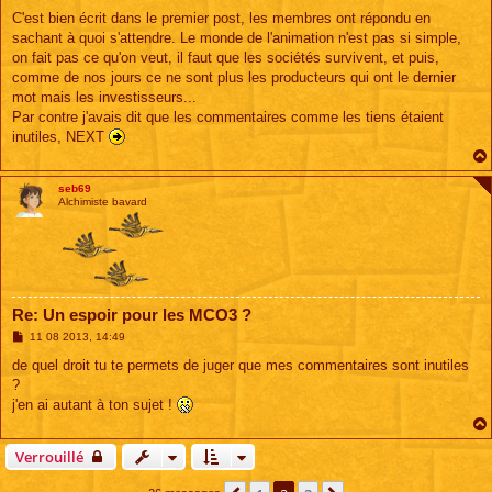
e
s
C'est bien écrit dans le premier post, les membres ont répondu en
s
sachant à quoi s'attendre. Le monde de l'animation n'est pas si simple,
a
g
on fait pas ce qu'on veut, il faut que les sociétés survivent, et puis,
e
comme de nos jours ce ne sont plus les producteurs qui ont le dernier
mot mais les investisseurs...
Par contre j'avais dit que les commentaires comme les tiens étaient
inutiles, NEXT
seb69
Alchimiste bavard
Re: Un espoir pour les MCO3 ?
M
11 08 2013, 14:49
e
s
de quel droit tu te permets de juger que mes commentaires sont inutiles
s
?
a
g
j'en ai autant à ton sujet !
e
Verrouillé