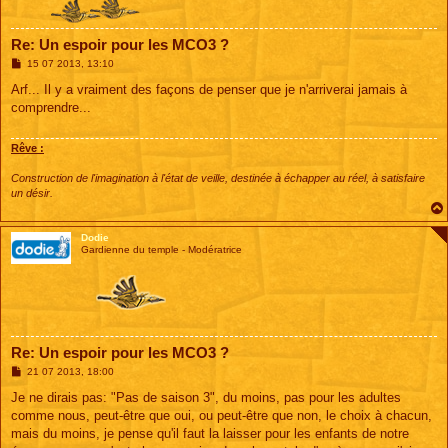
Re: Un espoir pour les MCO3 ?
M
15 07 2013, 13:10
e
s
Arf... Il y a vraiment des façons de penser que je n'arriverai jamais à
s
comprendre...
a
g
e
Rêve :
Construction de l'imagination à l'état de veille, destinée à échapper au réel, à satisfaire
un désir.
Dodie
Gardienne du temple - Modératrice
Re: Un espoir pour les MCO3 ?
M
21 07 2013, 18:00
e
s
Je ne dirais pas: "Pas de saison 3", du moins, pas pour les adultes
s
comme nous, peut-être que oui, ou peut-être que non, le choix à chacun,
a
g
mais du moins, je pense qu'il faut la laisser pour les enfants de notre
e