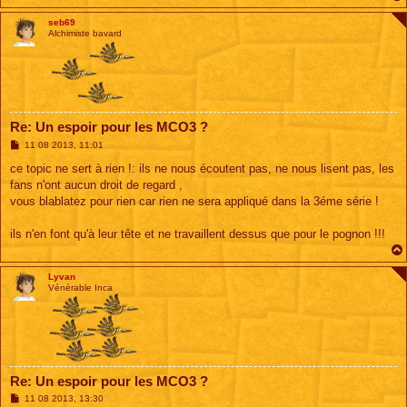
seb69
Alchimiste bavard
Re: Un espoir pour les MCO3 ?
M
11 08 2013, 11:01
e
s
ce topic ne sert à rien !: ils ne nous écoutent pas, ne nous lisent pas, les
s
fans n'ont aucun droit de regard ,
a
g
vous blablatez pour rien car rien ne sera appliqué dans la 3éme série !
e
ils n'en font qu'à leur tête et ne travaillent dessus que pour le pognon !!!
Lyvan
Vénérable Inca
Re: Un espoir pour les MCO3 ?
M
11 08 2013, 13:30