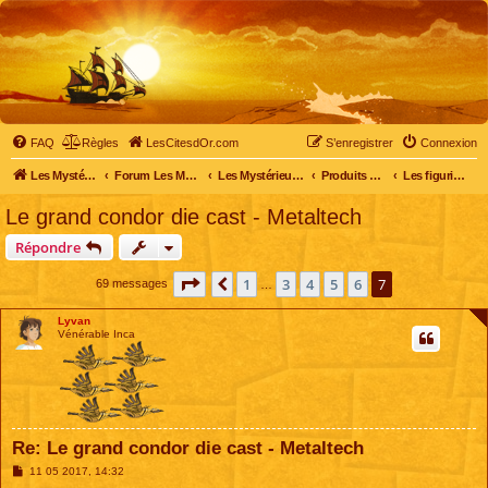
FAQ
Règles
LesCitesdOr.com
S’enregistrer
Connexion
Les Mystérieuses Cités d'Or - LesCitesdOr.com
Forum Les Mystérieuses Cités d'Or
Les Mystérieuses Cités d'Or
Produits dérivés
Les figurines, médaillons et autres objets
Le grand condor die cast - Metaltech
Répondre
Page
7
sur
7
1
3
4
5
6
7
Précédente
69 messages
…
Lyvan
Vénérable Inca
Re: Le grand condor die cast - Metaltech
M
11 05 2017, 14:32
e