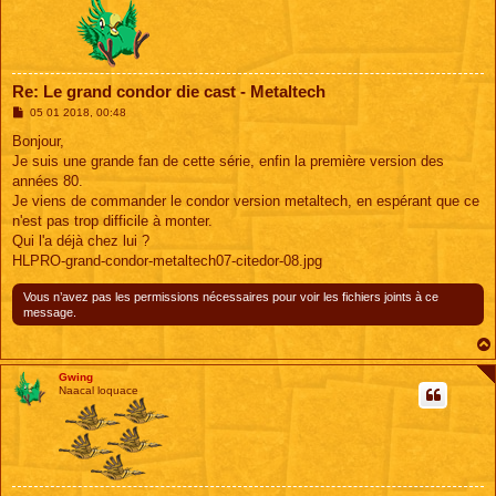
Re: Le grand condor die cast - Metaltech
M
05 01 2018, 00:48
e
s
Bonjour,
s
Je suis une grande fan de cette série, enfin la première version des
a
g
années 80.
e
Je viens de commander le condor version metaltech, en espérant que ce
n'est pas trop difficile à monter.
Qui l'a déjà chez lui ?
HLPRO-grand-condor-metaltech07-citedor-08.jpg
Vous n’avez pas les permissions nécessaires pour voir les fichiers joints à ce
message.
Gwing
Naacal loquace