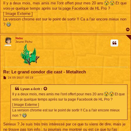
s
Il y a deux mois, mes amis me l'ont offert pour mes 20 ans
Et que
s
vois-je quelque temps après sur la page Facebook de HL Pro ?
a
g
[ Image Externe ]
e
La version chrome est sur le point de sortir !! Ca a l'air encore mieux non
?
Nabu
Jeune Pichu
Re: Le grand condor die cast - Metaltech
M
24 05 2017, 00:19
e
s
s
Lyvan
a écrit :
a
Il y a deux mois, mes amis me l'ont offert pour mes 20 ans
Et que
g
e
vois-je quelque temps après sur la page Facebook de HL Pro ?
[ Image Externe ]
La version chrome est sur le point de sortir !! Ca a l'air encore mieux
non ?
Sérieux ? Je suis très très intéressé par ce que tu viens de dire, mais je
ne trouve pas ton info...tu pourrais me montrer ou est ce que tu l'as