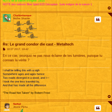
NOTE de la saison d'origine: 18/20
NOTE des saisons Blue Spirit 6/20 Déception. Suite indigne de la saison 1
Chaltimbanque
Maître Shaolin
Re: Le grand condor die cast - Metaltech
M
18 07 2017, 19:42
e
s
En ce cas, pourquoi ne pas nous éclairer de tes lumières, puisque tu
s
connais la vérité ?
a
g
e
I shall be telling this with a sigh
Somewhere ages and ages hence:
Two roads diverged in a wood, and I—
I took the one less traveled by,
And that has made all the difference.
"The Road Not Taken" by Robert Frost
Nathpl
Jeune Pichu