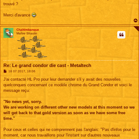
trouvé ?
Merci d'avance
Chaltimbanque
Maître Shaolin
Re: Le grand condor die cast - Metaltech
M
18 07 2017, 18:06
e
s
J'ai contacté HL Pro pour leur demander s'il y avait des nouvelles
s
quelconques concernant ce modèle chrome du Grand Condor et voici le
a
g
message reçu:
e
"No news yet, sorry.
We are working on different other new models at this moment so we
will get back to that gold version as soon as we have some free
time."
Pour ceux et celles qui ne comprennent pas l'anglais: "Pas d'infos pour le
moment, car nous travaillons pour l'instant sur d'autres nouveaux