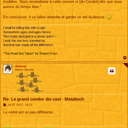
modèles. Nous reviendrons à cette version or [du Condor] dès que nous
aurons du temps libre."
En conclusion: il va falloir attendre et garder un œil là-dessus.
I shall be telling this with a sigh
Somewhere ages and ages hence:
Two roads diverged in a wood, and I—
I took the one less traveled by,
And that has made all the difference.
"The Road Not Taken" by Robert Frost
dialecte
Maître Shaolin
Re: Le grand condor die cast - Metaltech
M
18 07 2017, 19:12
e
s
La vérité est un peu différente.
s
a
g
e