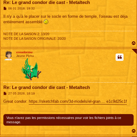
Re: Le grand condor die cast - Metaltech
M
06 01 2018, 19:32
e
s
Il n'y a qu'à le placer sur le socle en forme de temple, l'oiseau est déja
s
entièrement assemblé
a
g
e
NOTE DE LA SAISON 2: 13/20
NOTE DE LA SAISON ORIGINALE: 20/20
creadormu
Jeune Pichu
Re: Le grand condor die cast - Metaltech
M
27 05 2026, 18:19
e
s
Great condor:
https://sketchfab.com/3d-models/el-gran ... e1c9d25c1f
s
a
g
e
Vous n’avez pas les permissions nécessaires pour voir les fichiers joints à ce
message.