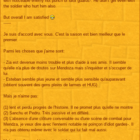
with noticeable enemy not punch of idiot guards-. He didn’t get even with
the soldier who hurt him also.
But overall I am satisfied
------
Je suis d'accord avec vous. C'est la saison est bien meilleur que le
premier.
Parmi les choses que j'aime sont:
- Zia est devenue moins trouble et plus d'aide à ses amis. Il semble
qu'elle n'a plus de doutes sur Mendoza mais s'inquiéter et s'occuper de
lui.
- Esteban semble plus jeune et semble plus sensible qu'auparavant
(obtient souvent des gens pleins de larmes et HUG)
Mais je n'aime pas:
(1) lent et perdu progrès de l'histoire. Il ne promet plus qu'elle ne montre
(2) Sanchu et Pedru. Très passive et en différé.
(3) L'absence d'une clôture convenable ou d'une scène de combat pour
Mendza, je veux dire avec l'ennemi notable ne poinçon d'idiot gardes-. Il
n'a pas obtenu même avec le soldat qui lui fait mal aussi.