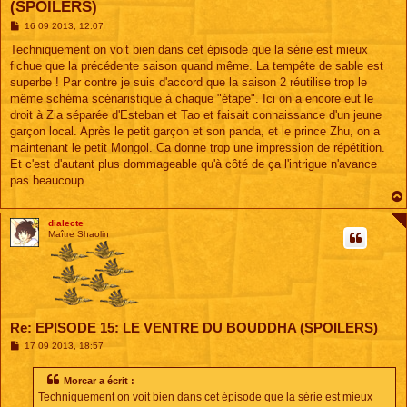
(SPOILERS)
M
16 09 2013, 12:07
e
s
Techniquement on voit bien dans cet épisode que la série est mieux
s
fichue que la précédente saison quand même. La tempête de sable est
a
g
superbe ! Par contre je suis d'accord que la saison 2 réutilise trop le
e
même schéma scénaristique à chaque "étape". Ici on a encore eut le
droit à Zia séparée d'Esteban et Tao et faisait connaissance d'un jeune
garçon local. Après le petit garçon et son panda, et le prince Zhu, on a
maintenant le petit Mongol. Ca donne trop une impression de répétition.
Et c'est d'autant plus dommageable qu'à côté de ça l'intrigue n'avance
pas beaucoup.
dialecte
Maître Shaolin
Re: EPISODE 15: LE VENTRE DU BOUDDHA (SPOILERS)
M
17 09 2013, 18:57
e
s
s
Morcar a écrit :
a
Techniquement on voit bien dans cet épisode que la série est mieux
g