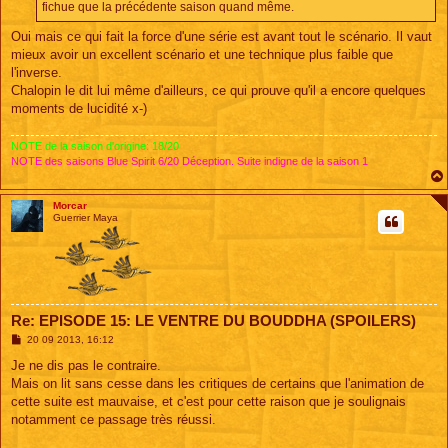
e
fichue que la précédente saison quand même.
Oui mais ce qui fait la force d'une série est avant tout le scénario. Il vaut
mieux avoir un excellent scénario et une technique plus faible que
l'inverse.
Chalopin le dit lui même d'ailleurs, ce qui prouve qu'il a encore quelques
moments de lucidité x-)
NOTE de la saison d'origine: 18/20
NOTE des saisons Blue Spirit 6/20 Déception. Suite indigne de la saison 1
Morcar
Guerrier Maya
Re: EPISODE 15: LE VENTRE DU BOUDDHA (SPOILERS)
M
20 09 2013, 16:12
e
s
Je ne dis pas le contraire.
s
Mais on lit sans cesse dans les critiques de certains que l'animation de
a
g
cette suite est mauvaise, et c'est pour cette raison que je soulignais
e
notamment ce passage très réussi.