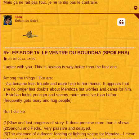
Mais ça ne fait pas tout, je ne te dis pas le contraire.
Taito
Enfant du Soleil
Re: EPISODE 15: LE VENTRE DU BOUDDHA (SPOILERS)
M
21 09 2013, 15:39
e
s
I agree with you. This is season is way better than the first one.
s
a
g
Among the things I like are:
e
- Zia became less trouble and more help to her friends. It appears that
she no longer has doubts about Mendoza but worries and cares for him.
- Esteban looks younger and seems more sensitive than before
(frequently gets teary and hug people)
But I dislike:
(1)Slow and lost progress of story. It does promise more than it shows
(2)Sanchu and Pedru. Very passive and delayed.
(3)The absence of a decent fencing or fighting scene for Mendza –I mean