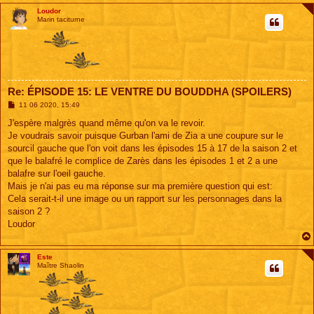
Loudor
Marin taciturne
Re: ÉPISODE 15: LE VENTRE DU BOUDDHA (SPOILERS)
M
11 06 2020, 15:49
e
s
J'espère malgrès quand même qu'on va le revoir.
s
Je voudrais savoir puisque Gurban l'ami de Zia a une coupure sur le
a
g
sourcil gauche que l'on voit dans les épisodes 15 à 17 de la saison 2 et
e
que le balafré le complice de Zarès dans les épisodes 1 et 2 a une
balafre sur l'oeil gauche.
Mais je n'ai pas eu ma réponse sur ma première question qui est:
Cela serait-t-il une image ou un rapport sur les personnages dans la
saison 2 ?
Loudor
Este
Maître Shaolin