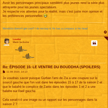
Avoir les personnages principaux semblent plus jeunes rend la série plus
attrayante pour les jeunes spectateurs.
Je respecte vos attentes pour la réalité, mais c'est juste mon opinion et
les préférences personnelles
Mendoza doesn't get Lost? I do not buy it; He has a compass in his head
Loudor
Marin taciturne
Re: ÉPISODE 15: LE VENTRE DU BOUDDHA (SPOILERS)
M
11 06 2020, 14:13
e
s
Je voudrais savoir puisque Gurban l'ami de Zia a une coupure sur le
s
sourcil gauche que l'on voit dans les épisodes 15 à 17 de la saison 2 et
a
g
que le balafré le complice de Zarès dans les épisodes 1 et 2 a une
e
balafre sur l'oeil gauche.
Cela serait-t-il une image ou un rapport sur les personnages dans la
saison 2 ?