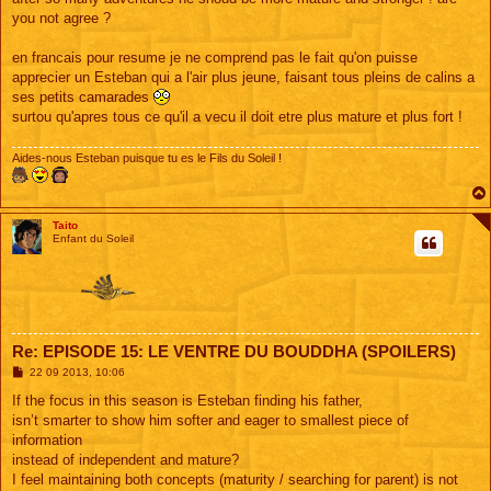
you not agree ?
en francais pour resume je ne comprend pas le fait qu'on puisse
apprecier un Esteban qui a l'air plus jeune, faisant tous pleins de calins a
ses petits camarades
surtou qu'apres tous ce qu'il a vecu il doit etre plus mature et plus fort !
Aides-nous Esteban puisque tu es le Fils du Soleil !
Taito
Enfant du Soleil
Re: EPISODE 15: LE VENTRE DU BOUDDHA (SPOILERS)
M
22 09 2013, 10:06
e
s
If the focus in this season is Esteban finding his father,
s
isn’t smarter to show him softer and eager to smallest piece of
a
g
information
e
instead of independent and mature?
I feel maintaining both concepts (maturity / searching for parent) is not