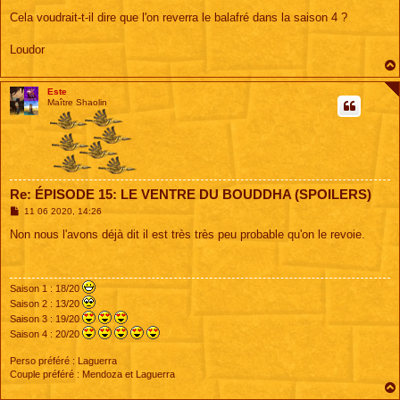
Cela voudrait-t-il dire que l'on reverra le balafré dans la saison 4 ?
Loudor
Este
Maître Shaolin
Re: ÉPISODE 15: LE VENTRE DU BOUDDHA (SPOILERS)
M
11 06 2020, 14:26
e
s
Non nous l'avons déjà dit il est très très peu probable qu'on le revoie.
s
a
g
e
Saison 1 : 18/20
Saison 2 : 13/20
Saison 3 : 19/20
Saison 4 : 20/20
Perso préféré : Laguerra
Couple préféré : Mendoza et Laguerra