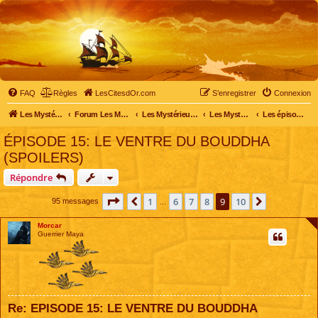
FAQ
Règles
LesCitesdOr.com
S’enregistrer
Connexion
Les Mystérieuses Cités d'Or - LesCitesdOr.com
Forum Les Mystérieuses Cités d'Or
Les Mystérieuses Cités d'Or
Les Mystérieuses Cités d'Or : saison 2 (2013)
Les épisodes de la saison 2
ÉPISODE 15: LE VENTRE DU BOUDDHA
(SPOILERS)
Répondre
Page
9
sur
10
1
6
7
8
9
10
Précédente
Suivante
95 messages
…
Morcar
Guerrier Maya
Re: EPISODE 15: LE VENTRE DU BOUDDHA