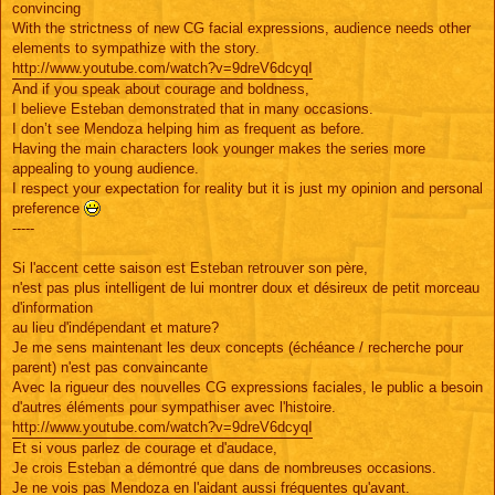
convincing
With the strictness of new CG facial expressions, audience needs other
elements to sympathize with the story.
http://www.youtube.com/watch?v=9dreV6dcyqI
And if you speak about courage and boldness,
I believe Esteban demonstrated that in many occasions.
I don’t see Mendoza helping him as frequent as before.
Having the main characters look younger makes the series more
appealing to young audience.
I respect your expectation for reality but it is just my opinion and personal
preference
-----
Si l'accent cette saison est Esteban retrouver son père,
n'est pas plus intelligent de lui montrer doux et désireux de petit morceau
d'information
au lieu d'indépendant et mature?
Je me sens maintenant les deux concepts (échéance / recherche pour
parent) n'est pas convaincante
Avec la rigueur des nouvelles CG expressions faciales, le public a besoin
d'autres éléments pour sympathiser avec l'histoire.
http://www.youtube.com/watch?v=9dreV6dcyqI
Et si vous parlez de courage et d'audace,
Je crois Esteban a démontré que dans de nombreuses occasions.
Je ne vois pas Mendoza en l'aidant aussi fréquentes qu'avant.