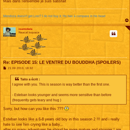
Mais dans l'ensemble je suis satisfait
Mendoza doesn't get Lost? I do not buy it; He has a compass in his head
isamidala
Naacal loquace
Re: EPISODE 15: LE VENTRE DU BOUDDHA (SPOILERS)
M
21 09 2013, 18:32
e
s
s
Taito a écrit :
a
I agree with you. This is season is way better than the first one.
g
e
- Esteban looks younger and seems more sensitive than before
(frequently gets teary and hug )
Sorry, but how can you like this ???
Esteban looks like a 6-8 years old boy in this season 2 !!! and i really
hate to see him crying like a baby,,.
after so many adventures he shoud be more mature and stronger ! are