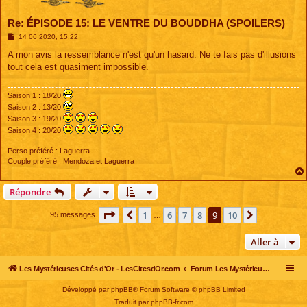
Re: ÉPISODE 15: LE VENTRE DU BOUDDHA (SPOILERS)
M
14 06 2020, 15:22
e
s
A mon avis la ressemblance n'est qu'un hasard. Ne te fais pas d'illusions
s
tout cela est quasiment impossible.
a
g
e
Saison 1 : 18/20
Saison 2 : 13/20
Saison 3 : 19/20
Saison 4 : 20/20
Perso préféré : Laguerra
Couple préféré : Mendoza et Laguerra
Répondre
Page
9
sur
10
1
6
7
8
9
10
Précédente
Suivante
95 messages
…
Aller à
Les Mystérieuses Cités d'Or - LesCitesdOr.com
Forum Les Mystérieuses Cités d'Or
Développé par
phpBB
® Forum Software © phpBB Limited
Traduit par
phpBB-fr.com