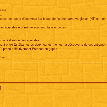
resse.
s.
isodes lorsque je découvrais les bases de l’arche narrative global. (NT les pe
 les épisodes eux même sont simpliste et poussif.
er la réalisation des épisodes
inement entre Estéban et les deux jeunes moines. la découverte de cet entraine
u'il prend définitivement Estéban en grippe.
 fois.
)