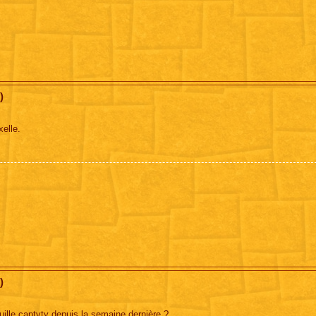
)
xelle.
)
uille captvty depuis la semaine dernière ?