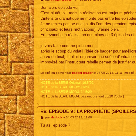
e
s
Bon alors épisode vu
s
C’est plutôt joli, mais la réalisation est toujours péche
a
g
L’intensité dramatique ne monte pas entre les épisode
e
Je ne renies pas se que j’ai dis l’ors des premiers ép
principaux et leurs motivations). J’aime bien.
En revanche la réalisation des blocs de 3 épisodes et
je vais faire comme pichu moi.
après le scoop du volatil l'idée de badger pour amélior
au vu du final, il fallait organiser une scène d'entra
improvisé par l'instructeur rebelle permet de justifier q
Modifié en dernier par
badger leader
le 04 05 2013, 11:11, modifié 1
NOTE de la SERIE Original: 16.5/20.
NOTE de la SERIE MCO2: 11/20
NOTE de la SERIE MCO3: 14.5/20
NOTE de la SERIE MCO4: pas encore tout vu/20 [/color]
Re: EPISODE 9 : LA PROPHÉTIE (SPOILERS
M
par
Herlock
»
04 05 2013, 11:08
e
s
Tu as l'episode ?
s
a
g