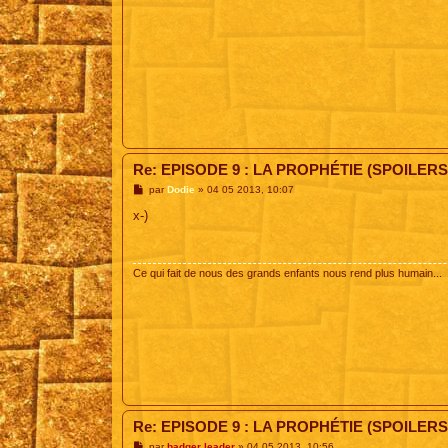
Re: EPISODE 9 : LA PROPHÉTIE (SPOILERS
M
par
Dodie
»
04 05 2013, 10:07
e
s
x-)
s
a
g
e
Ce qui fait de nous des grands enfants nous rend plus humain...
Re: EPISODE 9 : LA PROPHÉTIE (SPOILERS
M
par
badger leader
»
04 05 2013, 10:56