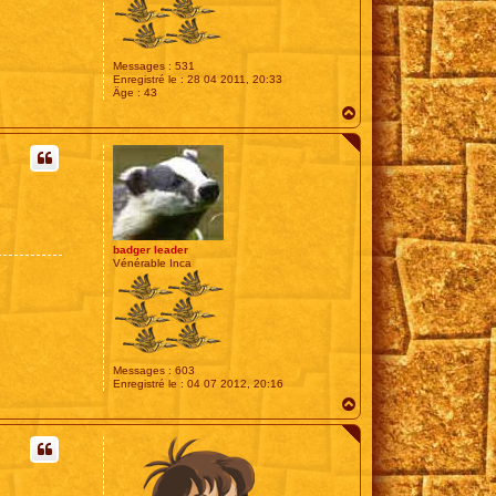
Messages :
531
Enregistré le :
28 04 2011, 20:33
Âge :
43
H
a
u
t
badger leader
Vénérable Inca
Messages :
603
Enregistré le :
04 07 2012, 20:16
H
a
u
t