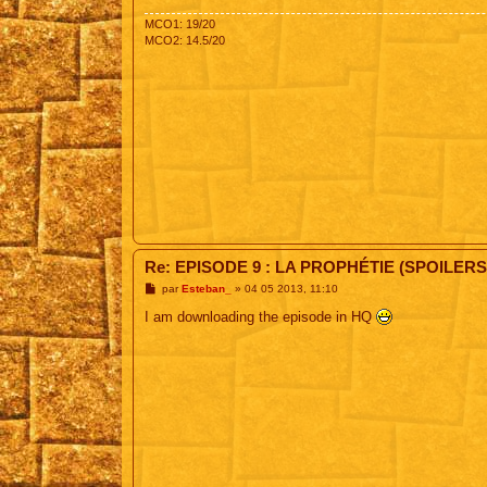
e
MCO1: 19/20
MCO2: 14.5/20
Re: EPISODE 9 : LA PROPHÉTIE (SPOILERS
M
par
Esteban_
»
04 05 2013, 11:10
e
s
I am downloading the episode in HQ
s
a
g
e