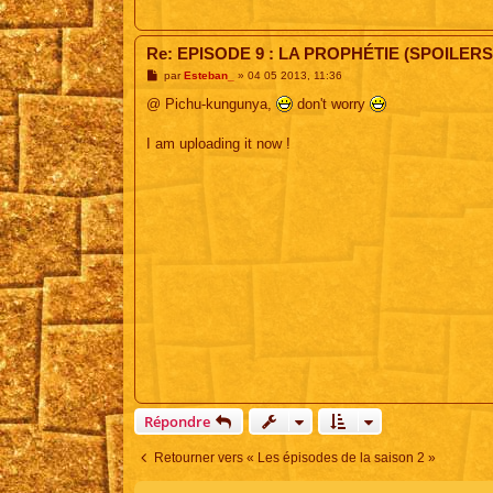
Re: EPISODE 9 : LA PROPHÉTIE (SPOILERS
M
par
Esteban_
»
04 05 2013, 11:36
e
s
@ Pichu-kungunya,
don't worry
s
a
g
I am uploading it now !
e
Répondre
Retourner vers « Les épisodes de la saison 2 »