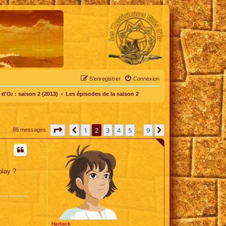
S’enregistrer
Connexion
d'Or : saison 2 (2013)
Les épisodes de la saison 2
Page
2
sur
9
1
2
3
4
5
9
Précédente
Suivante
86 messages
…
play ?
Herlock