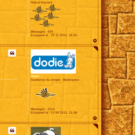
Naacal loquace
Messages :
404
Enregistré le :
25 11 2012, 18:24
H
a
u
t
Dodie
Gardienne du temple - Modératrice
Messages :
2210
Enregistré le :
12 06 2012, 21:38
H
a
u
t