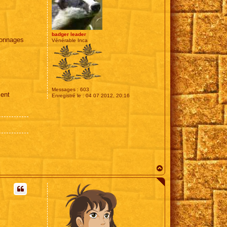
badger leader
rsonnages
Vénérable Inca
Messages :
603
ment
Enregistré le :
04 07 2012, 20:16
H
a
u
t