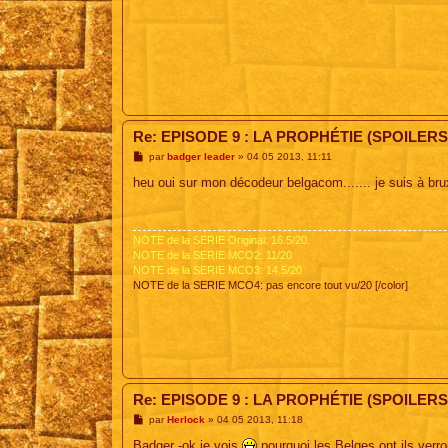
Re: EPISODE 9 : LA PROPHÉTIE (SPOILERS
M
par
badger leader
»
04 05 2013, 11:11
e
s
heu oui sur mon décodeur belgacom....... je suis à bru
s
a
g
e
NOTE de la SERIE Original: 16.5/20.
NOTE de la SERIE MCO2: 11/20
NOTE de la SERIE MCO3: 14.5/20
NOTE de la SERIE MCO4: pas encore tout vu/20 [/color]
Re: EPISODE 9 : LA PROPHÉTIE (SPOILERS
M
par
Herlock
»
04 05 2013, 11:18
e
s
Badger -ok je vois
pourquoi les Belges ont ils verro