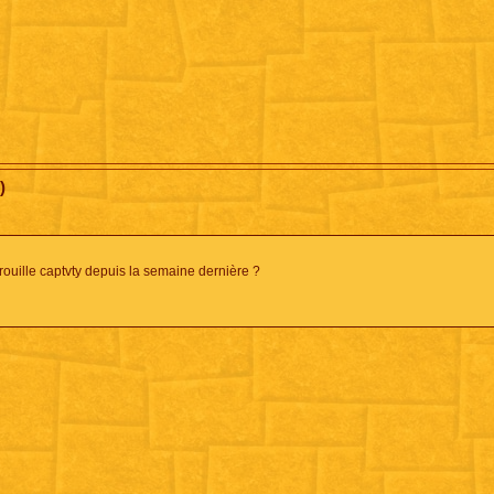
)
rouille captvty depuis la semaine dernière ?