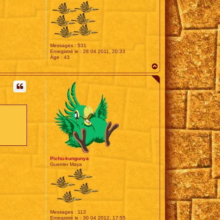
Messages :
531
Enregistré le :
28 04 2011, 20:33
Âge :
43
H
a
u
t
Pichu-kungunya
Guerrier Maya
Messages :
113
Enregistré le :
30 04 2012, 17:55