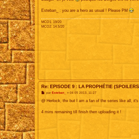
s
a
g
Esteban_ : you are a hero as usual ! Please PM
e
MCO1: 19/20
MCO2: 14.5/20
Re: EPISODE 9 : LA PROPHÉTIE (SPOILERS
M
par
Esteban_
»
04 05 2013, 11:27
e
s
@ Herlock, thx but I am a fan of the series like all, it
s
a
g
4 mins remaining till finish then uploading it !
e