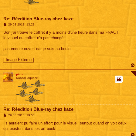
Re: Réedition Blue-ray chez kaze
M
29 03 2013, 13:23
e
s
Bon j'ai trouvé le coffret il y a moins d'une heure dans ma FNAC !
s
le visuel du coffret n'a pas changé...
a
g
e
pas encore ouvert car je suis au boulot.
[ Image Externe ]
pichu
Naacal loquace
Re: Réedition Blue-ray chez kaze
M
29 03 2013, 19:53
e
s
Ils auraient pu faire un effort pour le visuel, surtout quand on voit ceux
s
qui existent dans les art-book...
a
g