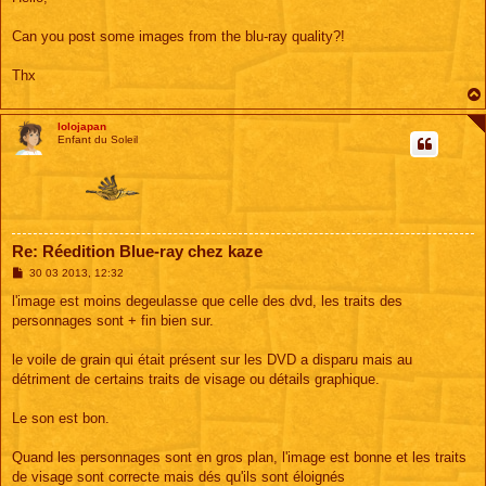
s
a
g
Can you post some images from the blu-ray quality?!
e
Thx
lolojapan
Enfant du Soleil
Re: Réedition Blue-ray chez kaze
M
30 03 2013, 12:32
e
s
l'image est moins degeulasse que celle des dvd, les traits des
s
personnages sont + fin bien sur.
a
g
e
le voile de grain qui était présent sur les DVD a disparu mais au
détriment de certains traits de visage ou détails graphique.
Le son est bon.
Quand les personnages sont en gros plan, l'image est bonne et les traits
de visage sont correcte mais dés qu'ils sont éloignés