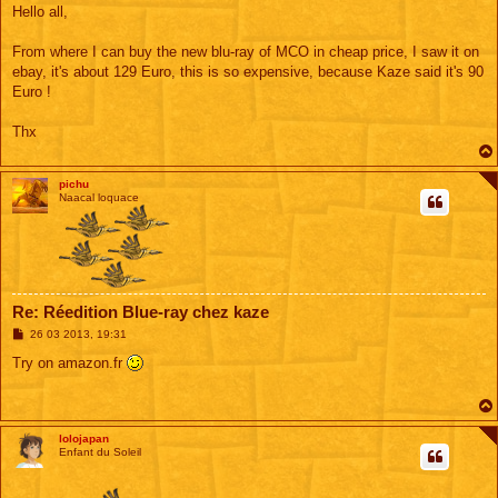
s
Hello all,
s
a
g
From where I can buy the new blu-ray of MCO in cheap price, I saw it on
e
ebay, it's about 129 Euro, this is so expensive, because Kaze said it's 90
Euro !
Thx
pichu
Naacal loquace
Re: Réedition Blue-ray chez kaze
M
26 03 2013, 19:31
e
s
Try on amazon.fr
s
a
g
e
lolojapan
Enfant du Soleil