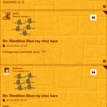
SHADING O_O
pichu
Naacal loquace
Re: Réedition Blue-ray chez kaze
M
30 03 2013, 07:24
e
s
L'image est comment alors ???
s
a
g
e
Esteban_
Vénérable Inca
Re: Réedition Blue-ray chez kaze
M
30 03 2013, 07:27
e
s
Hello,