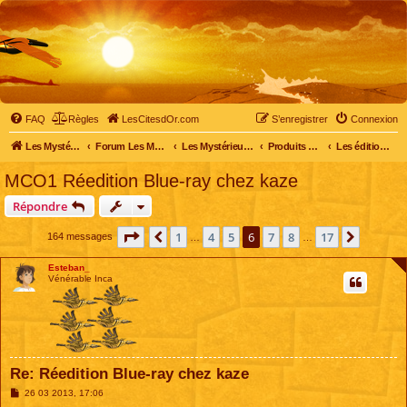
FAQ
Règles
LesCitesdOr.com
S’enregistrer
Connexion
Les Mystérieuses Cités d'Or - LesCitesdOr.com
Forum Les Mystérieuses Cités d'Or
Les Mystérieuses Cités d'Or
Produits dérivés
Les éditions DVD
MCO1 Réedition Blue-ray chez kaze
Répondre
Page
6
sur
17
1
4
5
6
7
8
17
Précédente
Suivant
164 messages
…
…
Esteban_
Vénérable Inca
Re: Réedition Blue-ray chez kaze
M
26 03 2013, 17:06
e