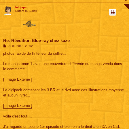
e
lolojapan
Enfant du Soleil
Re: Réedition Blue-ray chez kaze
M
29 03 2013, 20:52
e
s
photos rapide de l'intérieur du coffret..
s
a
g
Le manga tome 1 avec une couverture différente du manga vendu dans
e
le commerce
[ Image Externe ]
Le digipack contenant les 3 BR et le dvd avec des illustrations moyenne
et aucun livret...
[ Image Externe ]
voila c'est tout ...
J'ai regardé un peu le 1er épisode et bien on a le droit a un DA en CEL