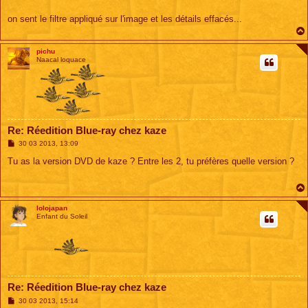
on sent le filtre appliqué sur l'image et les détails effacés...
pichu
Naacal loquace
Re: Réedition Blue-ray chez kaze
M
30 03 2013, 13:09
e
s
Tu as la version DVD de kaze ? Entre les 2, tu préfères quelle version ?
s
a
g
e
lolojapan
Enfant du Soleil
Re: Réedition Blue-ray chez kaze
M
30 03 2013, 15:14