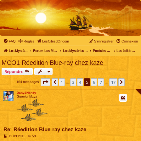
FAQ
Règles
LesCitesdOr.com
S’enregistrer
Connexion
Les Mystérieuses Cités d'Or - LesCitesdOr.com
Forum Les Mystérieuses Cités d'Or
Les Mystérieuses Cités d'Or
Produits dérivés
Les éditions DVD
MCO1 Réedition Blue-ray chez kaze
Répondre
Page
5
sur
17
1
3
4
5
6
7
17
Précédente
Suivant
164 messages
…
…
Dany2Nancy
Guerrier Maya
Re: Réedition Blue-ray chez kaze
M
12 03 2013, 16:53
e