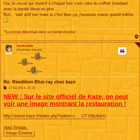
s
Oui, le visuel qui revient à chaque fois c'est celui du coffret standard
s
avec la bande bleue en plus ...
a
g
Bon... wait and see mais si c'est bien ça, j'espérais mieux quand même.
e
"Tu erreras désormais dans un monde inconnu"
Xavfreddie
Alchimiste bavard
Re: Réedition Blue-ray chez kaze
M
17 03 2013, 22:32
e
NEW : Sur le site officiel de Kaze, on peut
s
s
voir une image montrant la restauration !
a
g
e
http://anime.kaze.fr/index.php?option=c ... UY1Wjc6dcU
Voici l'image :
[ Image Externe ]