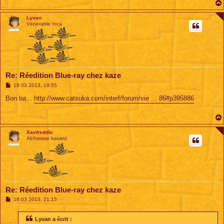
Lyvan
Vénérable Inca
Re: Réedition Blue-ray chez kaze
M
18 03 2013, 19:55
e
s
Bon ba...
http://www.catsuka.com/interf/forum/vie ... 86#p395886
s
a
g
e
Xavfreddie
Alchimiste bavard
Re: Réedition Blue-ray chez kaze
M
18 03 2013, 21:15
e
s
s
Lyvan a écrit :
a