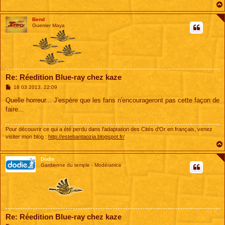
Bend
Guerrier Maya
Re: Réedition Blue-ray chez kaze
M
18 03 2013, 22:09
e
s
Quelle horreur... J'espère que les fans n'encourageront pas cette façon de
s
faire...
a
g
e
Pour découvrir ce qui a été perdu dans l'adaptation des Cités d'Or en français, venez
visiter mon blog :
http://estebantaozia.blogspot.fr/
Dodie
Gardienne du temple - Modératrice
Re: Réedition Blue-ray chez kaze