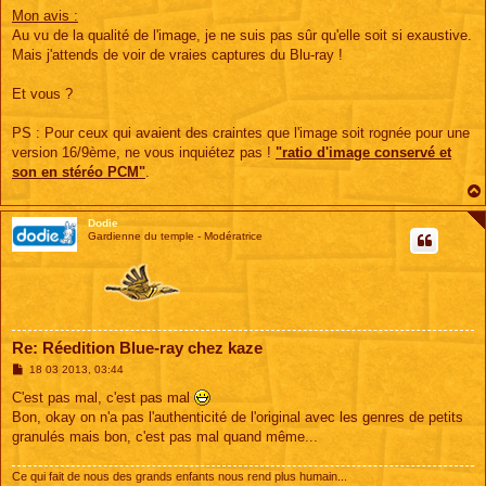
Mon avis :
Au vu de la qualité de l'image, je ne suis pas sûr qu'elle soit si exaustive.
Mais j'attends de voir de vraies captures du Blu-ray !
Et vous ?
PS : Pour ceux qui avaient des craintes que l'image soit rognée pour une
version 16/9ème, ne vous inquiétez pas !
"ratio d'image conservé et
son en stéréo PCM"
.
Dodie
Gardienne du temple - Modératrice
Re: Réedition Blue-ray chez kaze
M
18 03 2013, 03:44
e
s
C'est pas mal, c'est pas mal
s
Bon, okay on n'a pas l'authenticité de l'original avec les genres de petits
a
g
granulés mais bon, c'est pas mal quand même...
e
Ce qui fait de nous des grands enfants nous rend plus humain...