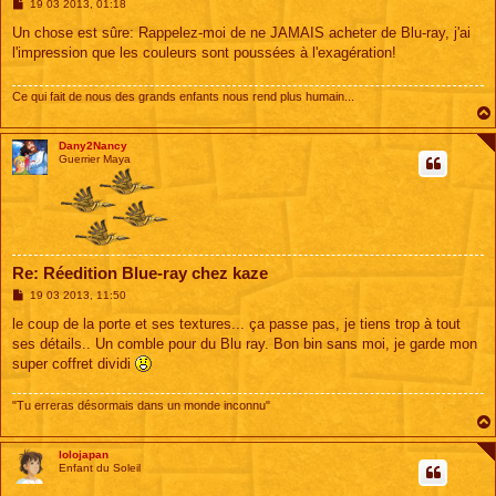
M
19 03 2013, 01:18
e
s
Un chose est sûre: Rappelez-moi de ne JAMAIS acheter de Blu-ray, j'ai
s
l'impression que les couleurs sont poussées à l'exagération!
a
g
e
Ce qui fait de nous des grands enfants nous rend plus humain...
Dany2Nancy
Guerrier Maya
Re: Réedition Blue-ray chez kaze
M
19 03 2013, 11:50
e
s
le coup de la porte et ses textures... ça passe pas, je tiens trop à tout
s
ses détails.. Un comble pour du Blu ray. Bon bin sans moi, je garde mon
a
g
super coffret dividi
e
"Tu erreras désormais dans un monde inconnu"
lolojapan
Enfant du Soleil