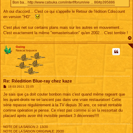
Bon ba...
http://www.catsuka.com/interf/forum/vie ... 86#p395886
g
e
Ah oui d'accord... C'est ce qui s'appelle le Retour de l'édition Cdiscount
en version "HD"...
C'est plus net sur certains plans mais sur les autres en mouvement...
C'est exactement la même "remasterisation" qu'en 2002... C'est terrible !
Gwing
Naacal loquace
Re: Réedition Blue-ray chez kaze
M
18 03 2013, 22:05
e
s
Je sais que ça doit couter bonbon mais c'est quand même rageant que
s
les ayant-droits ne se lancent pas dans une vraie restauration! Cette
a
g
série repasse régulièrement à la TV depuis 30 ans, ce serait rentable
e
comme opération je pense. Ce n'est pas comme si on la ressortait du
placard après avoir été invisible pendant 3 décennies!!!!
NOTE DE LA SAISON 2: 13/20
NOTE DE LA SAISON ORIGINALE: 20/20