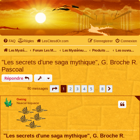
FAQ
Règles
LesCitesdOr.com
S’enregistrer
Connexion
Les Mystérieuses Cités d'Or - LesCitesdOr.com
Forum Les Mystérieuses Cités d'Or
Les Mystérieuses Cités d'Or
Produits dérivés
Les ouvrages
"Les secrets d'une saga mythique", G. Broche R.
Pascoal
Répondre
Page
1
sur
8
1
2
3
4
5
8
Suivante
80 messages
…
Gwing
Naacal loquace
"Les secrets d'une saga mythique", G. Broche R.