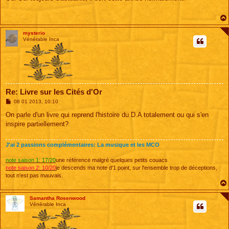
s
a
g
e
mysterio
Vénérable Inca
Re: Livre sur les Cités d'Or
M
08 01 2013, 10:10
e
s
On parle d'un livre qui reprend l'histoire du D.A totalement ou qui s'en
s
inspire partiellement?
a
g
e
J'ai 2 passions complémentaires: La musique et les MCO
note saison 1: 17/20
une référence malgré quelques petits couacs
note saison 2: 10/20
je descends ma note d'1 point, sur l'ensemble trop de déceptions,
tout n'est pas mauvais.
Samantha Rosenwood
Vénérable Inca