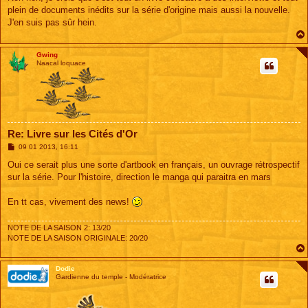
s
plein de documents inédits sur la série d'origine mais aussi la nouvelle.
a
g
J'en suis pas sûr hein.
e
Gwing
Naacal loquace
Re: Livre sur les Cités d'Or
M
09 01 2013, 16:11
e
s
Oui ce serait plus une sorte d'artbook en français, un ouvrage rétrospectif
s
sur la série. Pour l'histoire, direction le manga qui paraitra en mars
a
g
e
En tt cas, vivement des news!
NOTE DE LA SAISON 2: 13/20
NOTE DE LA SAISON ORIGINALE: 20/20
Dodie
Gardienne du temple - Modératrice