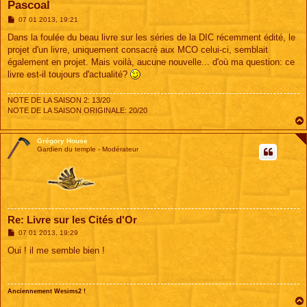
Pascoal
M
07 01 2013, 19:21
e
s
Dans la foulée du beau livre sur les séries de la DIC récemment édité, le
s
projet d'un livre, uniquement consacré aux MCO celui-ci, semblait
a
g
également en projet. Mais voilà, aucune nouvelle... d'où ma question: ce
e
livre est-il toujours d'actualité?
NOTE DE LA SAISON 2: 13/20
NOTE DE LA SAISON ORIGINALE: 20/20
Grégory House
Gardien du temple - Modérateur
Re: Livre sur les Cités d'Or
M
07 01 2013, 19:29
e
s
Oui ! il me semble bien !
s
a
g
e
Anciennement Wesims2 !