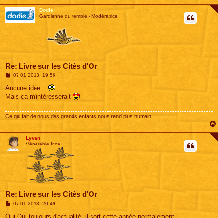
Dodie
Gardienne du temple - Modératrice
Re: Livre sur les Cités d'Or
M
07 01 2013, 19:56
e
s
Aucune idée...
s
Mais ça m'intéresserait
a
g
e
Ce qui fait de nous des grands enfants nous rend plus humain...
Lyvan
Vénérable Inca
Re: Livre sur les Cités d'Or
M
07 01 2013, 20:49
e
s
Oui Oui toujours d'actualité, il sort cette année normalement.