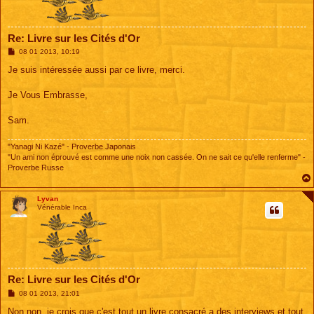
Re: Livre sur les Cités d'Or
M
08 01 2013, 10:19
e
s
Je suis intéressée aussi par ce livre, merci.
s
a
g
Je Vous Embrasse,
e
Sam.
"Yanagi Ni Kazé" - Proverbe Japonais
"Un ami non éprouvé est comme une noix non cassée. On ne sait ce qu'elle renferme" -
Proverbe Russe
Lyvan
Vénérable Inca
Re: Livre sur les Cités d'Or
M
08 01 2013, 21:01
e
s
Non non, je crois que c'est tout un livre consacré a des interviews et tout