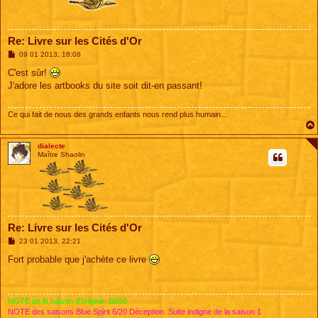
Re: Livre sur les Cités d'Or
M
09 01 2013, 18:08
e
s
C'est sûr!
s
J'adore les artbooks du site soit dit-en passant!
a
g
e
Ce qui fait de nous des grands enfants nous rend plus humain...
dialecte
Maître Shaolin
Re: Livre sur les Cités d'Or
M
23 01 2013, 22:21
e
s
Fort probable que j'achète ce livre
s
a
g
e
NOTE de la saison d'origine: 18/20
NOTE des saisons Blue Spirit 6/20 Déception. Suite indigne de la saison 1