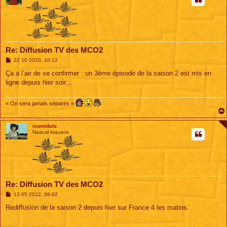
Re: Diffusion TV des MCO2
M
22 10 2020, 10:12
e
s
Ça a l’air de se confirmer : un 3ème épisode de la saison 2 est mis en
s
ligne depuis hier soir...
a
g
e
« On sera jamais séparés »
isamidala
Naacal loquace
Re: Diffusion TV des MCO2
M
13 05 2022, 08:02
e
s
Rediffusion de la saison 2 depuis hier sur France 4 les matins.
s
a
g