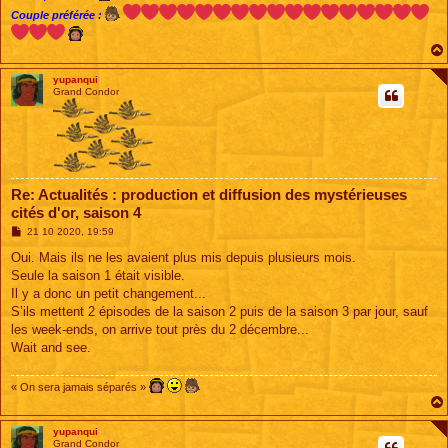
Couple préférée :
yupanqui
Grand Condor
Re: Actualités : production et diffusion des mystérieuses
cités d'or, saison 4
M
21 10 2020, 19:59
e
s
Oui. Mais ils ne les avaient plus mis depuis plusieurs mois.
s
Seule la saison 1 était visible.
a
g
Il y a donc un petit changement...
e
S’ils mettent 2 épisodes de la saison 2 puis de la saison 3 par jour, sauf
les week-ends, on arrive tout près du 2 décembre...
Wait and see.
« On sera jamais séparés »
yupanqui
Grand Condor