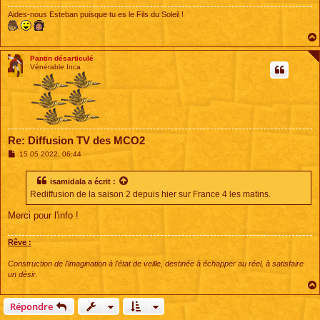
e
Aides-nous Esteban puisque tu es le Fils du Soleil !
Pantin désarticulé
Vénérable Inca
Re: Diffusion TV des MCO2
M
15 05 2022, 06:44
e
s
s
isamidala
a écrit :
a
Rediffusion de la saison 2 depuis hier sur France 4 les matins.
g
e
Merci pour l'info !
Rêve :
Construction de l'imagination à l'état de veille, destinée à échapper au réel, à satisfaire
un désir.
Répondre