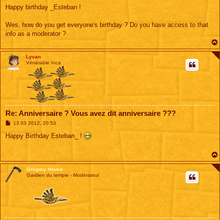
s
Happy birthday _Esteban !
s
a
g
Wes, how do you get everyone's birthday ? Do you have access to that
e
info as a moderator ?
Lyvan
Vénérable Inca
Re: Anniversaire ? Vous avez dit anniversaire ???
M
13 03 2012, 20:53
e
s
Happy Birthday Esteban_ !
s
a
g
e
Grégory House
Gardien du temple - Modérateur