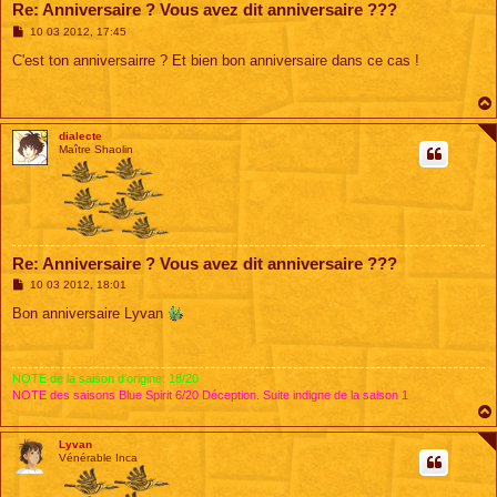
Re: Anniversaire ? Vous avez dit anniversaire ???
M
10 03 2012, 17:45
e
s
C'est ton anniversairre ? Et bien bon anniversaire dans ce cas !
s
a
g
e
dialecte
Maître Shaolin
Re: Anniversaire ? Vous avez dit anniversaire ???
M
10 03 2012, 18:01
e
s
Bon anniversaire Lyvan
s
a
g
e
NOTE de la saison d'origine: 18/20
NOTE des saisons Blue Spirit 6/20 Déception. Suite indigne de la saison 1
Lyvan
Vénérable Inca