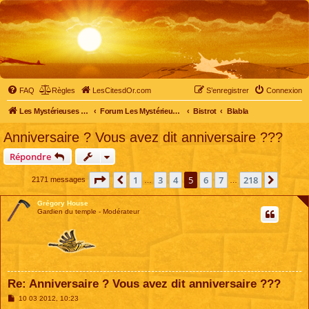
FAQ
Règles
LesCitesdOr.com
S’enregistrer
Connexion
Les Mystérieuses Cités d'Or - LesCitesdOr.com
Forum Les Mystérieuses Cités d'Or
Bistrot
Blabla
Anniversaire ? Vous avez dit anniversaire ???
Répondre
Page
5
sur
218
1
3
4
5
6
7
218
Précédente
Suivan
2171 messages
…
…
Grégory House
Gardien du temple - Modérateur
Re: Anniversaire ? Vous avez dit anniversaire ???
M
10 03 2012, 10:23
e