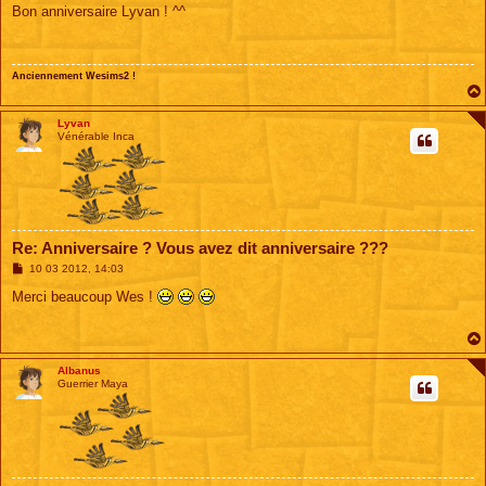
s
Bon anniversaire Lyvan ! ^^
s
a
g
e
Anciennement Wesims2 !
Lyvan
Vénérable Inca
Re: Anniversaire ? Vous avez dit anniversaire ???
M
10 03 2012, 14:03
e
s
Merci beaucoup Wes !
s
a
g
e
Albanus
Guerrier Maya