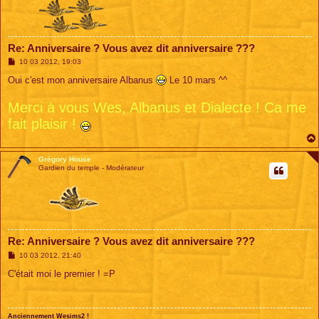
Re: Anniversaire ? Vous avez dit anniversaire ???
M
10 03 2012, 19:03
e
s
Oui c'est mon anniversaire Albanus
Le 10 mars ^^
s
a
Merci à vous Wes, Albanus et Dialecte ! Ca me
g
e
fait plaisir !
Grégory House
Gardien du temple - Modérateur
Re: Anniversaire ? Vous avez dit anniversaire ???
M
10 03 2012, 21:40
e
s
C'était moi le premier ! =P
s
a
g
e
Anciennement Wesims2 !