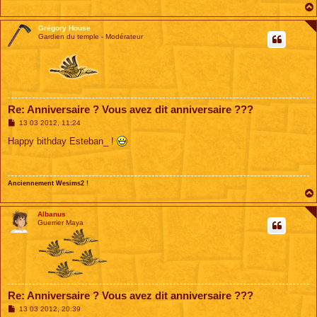
Grégory House
Gardien du temple - Modérateur
Re: Anniversaire ? Vous avez dit anniversaire ???
M
13 03 2012, 11:24
e
s
Happy bithday Esteban_ !
s
a
g
e
Anciennement Wesims2 !
Albanus
Guerrier Maya
Re: Anniversaire ? Vous avez dit anniversaire ???
M
13 03 2012, 20:39
e