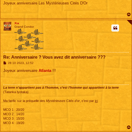
s
Joyeux anniversaire Les Mystérieuses Cités D'Or
s
a
g
e
Xia
Grand Condor
Re: Anniversaire ? Vous avez dit anniversaire ???
M
28 10 2023, 12:52
e
s
Joyeux anniversaire
Atlanta
!!!
s
a
g
e
La terre n’appartient pas à l’homme, c’est l’homme qui appartient à la terre
(Tatanka Iyotaka)
Ma fanfic sur la préquelle des
Mystérieuses Cités d'or
, c'est par
ici
MCO 1 : 20/20
MCO 2 : 14/20
MCO 3 : 15/20
MCO 4 : 19/20