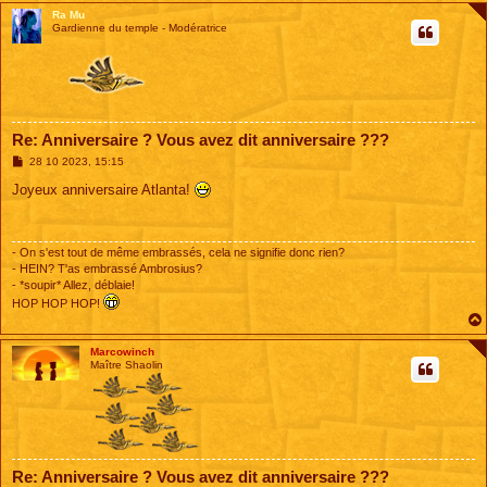
Ra Mu
Gardienne du temple - Modératrice
Re: Anniversaire ? Vous avez dit anniversaire ???
M
28 10 2023, 15:15
e
s
Joyeux anniversaire Atlanta!
s
a
g
e
- On s'est tout de même embrassés, cela ne signifie donc rien?
- HEIN? T'as embrassé Ambrosius?
- *soupir* Allez, déblaie!
HOP HOP HOP!
Marcowinch
Maître Shaolin
Re: Anniversaire ? Vous avez dit anniversaire ???