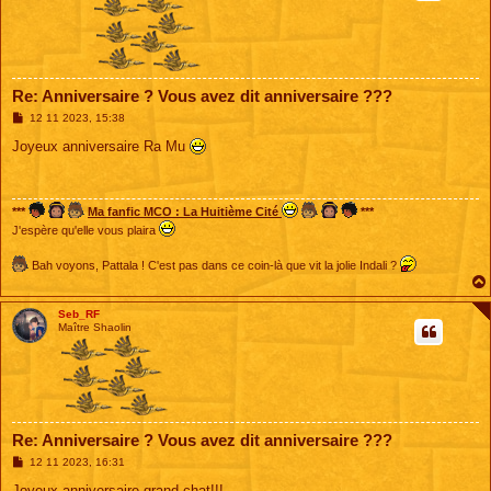
Re: Anniversaire ? Vous avez dit anniversaire ???
M
12 11 2023, 15:38
e
s
Joyeux anniversaire Ra Mu
s
a
g
e
***
Ma fanfic MCO : La Huitième Cité
***
J'espère qu'elle vous plaira
Bah voyons, Pattala ! C'est pas dans ce coin-là que vit la jolie Indali ?
Seb_RF
Maître Shaolin
Re: Anniversaire ? Vous avez dit anniversaire ???
M
12 11 2023, 16:31
e
s
Joyeux anniversaire grand chat!!!