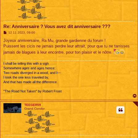
Re: Anniversaire ? Vous avez dit anniversaire ???
M
12 11 2023, 09:00
e
s
Joyeux anniversaire, Ra Mu, grande gardienne du forum !
s
Puissent les cicis ne jamais perdre leur attrait, pour que tu ne tarrisses
a
g
jamais de blagues à leur encontre, pour ton plaisir et le nôtre.
e
I shall be telling this with a sigh
Somewhere ages and ages hence:
Two roads diverged in a wood, and I—
I took the one less traveled by,
And that has made all the difference.
"The Road Not Taken" by Robert Frost
TEEGER59
Grand Condor