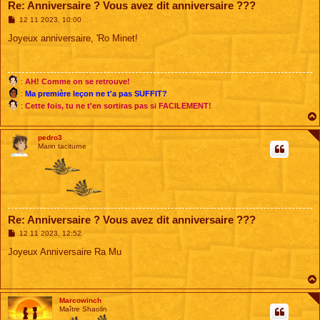
Re: Anniversaire ? Vous avez dit anniversaire ???
M
12 11 2023, 10:00
e
s
Joyeux anniversaire, 'Ro Minet!
s
a
g
e
:
AH! Comme on se retrouve!
:
Ma première leçon ne t'a pas SUFFIT?
:
Cette fois, tu ne t'en sortiras pas si FACILEMENT!
pedro3
Marin taciturne
Re: Anniversaire ? Vous avez dit anniversaire ???
M
12 11 2023, 12:52
e
s
Joyeux Anniversaire Ra Mu
s
a
g
e
Marcowinch
Maître Shaolin