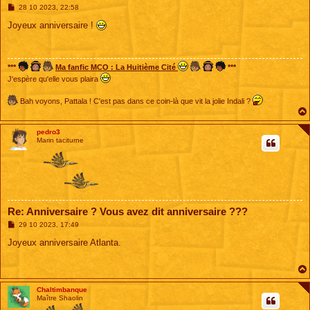
M
28 10 2023, 22:58
e
s
Joyeux anniversaire !
s
a
g
e
***
Ma fanfic MCO : La Huitième Cité
***
J'espère qu'elle vous plaira
Bah voyons, Pattala ! C'est pas dans ce coin-là que vit la jolie Indali ?
pedro3
Marin taciturne
Re: Anniversaire ? Vous avez dit anniversaire ???
M
29 10 2023, 17:49
e
s
Joyeux anniversaire Atlanta.
s
a
g
e
Chaltimbanque
Maître Shaolin