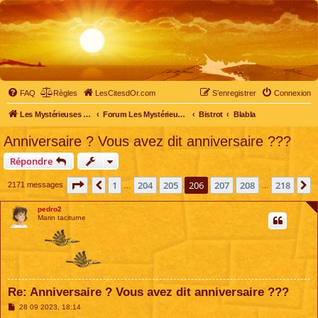
FAQ
Règles
LesCitesdOr.com
S’enregistrer
Connexion
Les Mystérieuses Cités d'Or - LesCitesdOr.com
Forum Les Mystérieuses Cités d'Or
Bistrot
Blabla
Anniversaire ? Vous avez dit anniversaire ???
Répondre
Page
206
sur
218
1
204
205
206
207
208
218
Précédente
S
2171 messages
…
…
pedro2
Marin taciturne
Re: Anniversaire ? Vous avez dit anniversaire ???
M
28 09 2023, 18:14
e