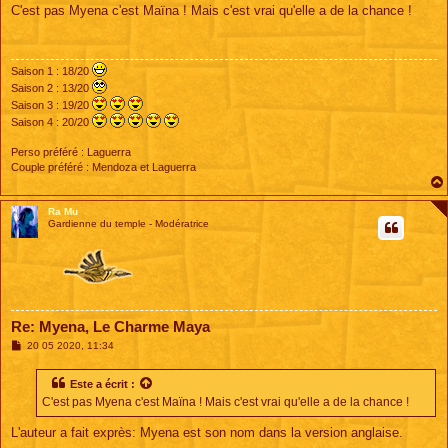
s
C'est pas Myena c'est Maïna ! Mais c'est vrai qu'elle a de la chance !
s
a
g
e
Saison 1 : 18/20
Saison 2 : 13/20
Saison 3 : 19/20
Saison 4 : 20/20
Perso préféré : Laguerra
Couple préféré : Mendoza et Laguerra
Ra Mu
Gardienne du temple - Modératrice
Re: Myena, Le Charme Maya
M
20 05 2020, 11:34
e
s
s
Este
a écrit :
a
C'est pas Myena c'est Maïna ! Mais c'est vrai qu'elle a de la chance !
g
e
L'auteur a fait exprès: Myena est son nom dans la version anglaise.