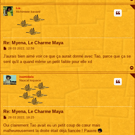
Lia
Alchimiste bavard
Re: Myena, Le Charme Maya
M
28 03 2022, 12:59
e
s
J'aurais bien aimé voir ce que ça aurait donné avec Tao, parce que ça se
s
sent qu'il a quand même un petit faible pour elle xd
a
g
e
isamidala
Naacal loquace
Re: Myena, Le Charme Maya
M
28 03 2022, 19:25
e
s
Oui clairement Tao avait eu un petit coup de cœur mais
s
malheureusement la droite était déjà fiancée ! Pauvre
a