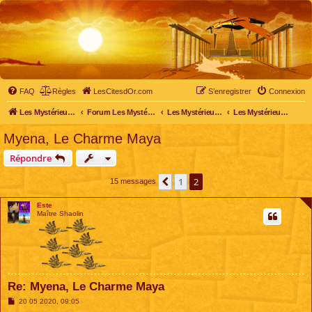
FAQ
Règles
LesCitesdOr.com
S’enregistrer
Connexion
Les Mystérieuses Cités d'Or - LesCitesdOr.com
Forum Les Mystérieuses Cités d'Or
Les Mystérieuses Cités d'Or
Les Mystérieuses Cités d'Or : saison 1 (1983)
Myena, Le Charme Maya
Répondre
1
2
Précédente
15 messages
Este
Maître Shaolin
Re: Myena, Le Charme Maya
M
20 05 2020, 09:05
e