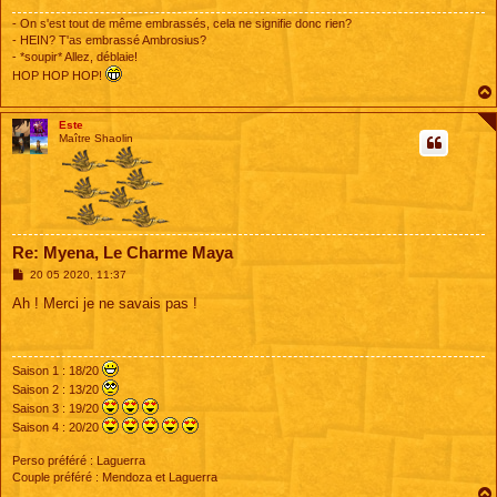
- On s'est tout de même embrassés, cela ne signifie donc rien?
- HEIN? T'as embrassé Ambrosius?
- *soupir* Allez, déblaie!
HOP HOP HOP!
Este
Maître Shaolin
Re: Myena, Le Charme Maya
M
20 05 2020, 11:37
e
s
Ah ! Merci je ne savais pas !
s
a
g
e
Saison 1 : 18/20
Saison 2 : 13/20
Saison 3 : 19/20
Saison 4 : 20/20
Perso préféré : Laguerra
Couple préféré : Mendoza et Laguerra