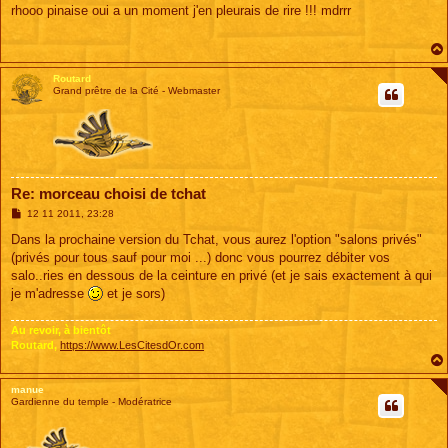
s
rhooo pinaise oui a un moment j'en pleurais de rire !!! mdrrr
s
a
g
e
Routard
Grand prêtre de la Cité - Webmaster
Re: morceau choisi de tchat
M
12 11 2011, 23:28
e
s
Dans la prochaine version du Tchat, vous aurez l'option "salons privés"
s
(privés pour tous sauf pour moi ...) donc vous pourrez débiter vos
a
g
salo..ries en dessous de la ceinture en privé (et je sais exactement à qui
e
je m'adresse
et je sors)
Au revoir, à bientôt
Routard,
https://www.LesCitesdOr.com
manue
Gardienne du temple - Modératrice