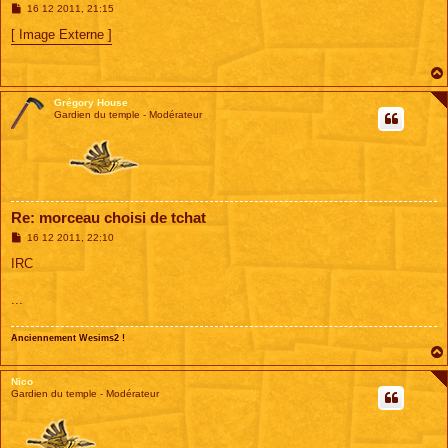
M
16 12 2011, 21:15
e
s
[ Image Externe ]
s
a
g
e
Grégory House
Gardien du temple - Modérateur
Re: morceau choisi de tchat
M
16 12 2011, 22:10
e
s
IRC
s
a
g
...
e
Anciennement Wesims2 !
Nico
Gardien du temple - Modérateur