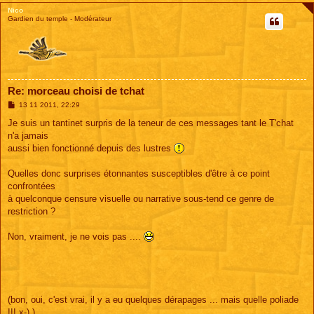
Nico
Gardien du temple - Modérateur
Re: morceau choisi de tchat
M
13 11 2011, 22:29
e
s
Je suis un tantinet surpris de la teneur de ces messages tant le T'chat
s
n'a jamais
a
g
aussi bien fonctionné depuis des lustres
e
Quelles donc surprises étonnantes susceptibles d'être à ce point
confrontées
à quelconque censure visuelle ou narrative sous-tend ce genre de
restriction ?
Non, vraiment, je ne vois pas ....
(bon, oui, c'est vrai, il y a eu quelques dérapages ... mais quelle poliade
!!! x-) )