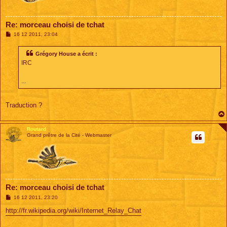
Re: morceau choisi de tchat
M
16 12 2011, 23:04
e
s
s
Grégory House a écrit :
a
IRC
g
e
...
Traduction ?
Routard
Grand prêtre de la Cité - Webmaster
Re: morceau choisi de tchat
M
16 12 2011, 23:20
e
s
http://fr.wikipedia.org/wiki/Internet_Relay_Chat
s
a