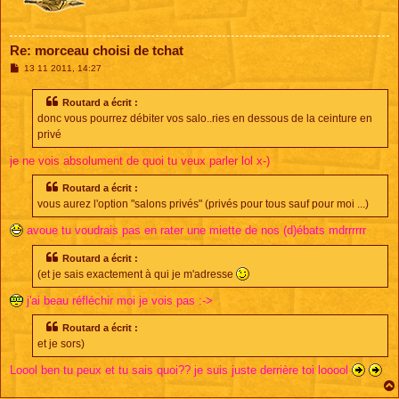
Re: morceau choisi de tchat
M
13 11 2011, 14:27
e
s
s
Routard a écrit :
a
donc vous pourrez débiter vos salo..ries en dessous de la ceinture en
g
e
privé
je ne vois absolument de quoi tu veux parler lol x-)
Routard a écrit :
vous aurez l'option "salons privés" (privés pour tous sauf pour moi ...)
avoue tu voudrais pas en rater une miette de nos (d)ébats mdrrrrrr
Routard a écrit :
(et je sais exactement à qui je m'adresse
j'ai beau réfléchir moi je vois pas :->
Routard a écrit :
et je sors)
Loool ben tu peux et tu sais quoi?? je suis juste derrière toi looool