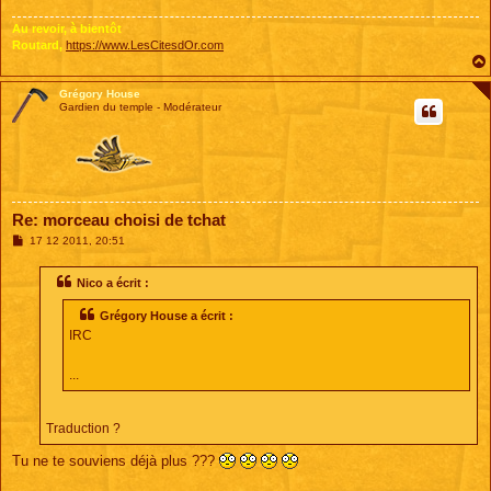
g
e
Au revoir, à bientôt
Routard,
https://www.LesCitesdOr.com
Grégory House
Gardien du temple - Modérateur
Re: morceau choisi de tchat
M
17 12 2011, 20:51
e
s
s
Nico a écrit :
a
g
Grégory House a écrit :
e
IRC
...
Traduction ?
Tu ne te souviens déjà plus ???