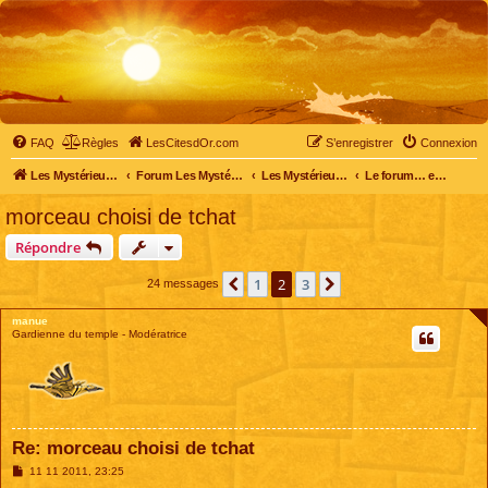
FAQ
Règles
LesCitesdOr.com
S’enregistrer
Connexion
Les Mystérieuses Cités d'Or - LesCitesdOr.com
Forum Les Mystérieuses Cités d'Or
Les Mystérieuses Cités d'Or
Le forum… entre membres
morceau choisi de tchat
Répondre
1
2
3
Précédente
Suivante
24 messages
manue
Gardienne du temple - Modératrice
Re: morceau choisi de tchat
M
11 11 2011, 23:25
e