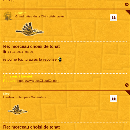
Routard
Grand prêtre de la Cité - Webmaster
Re: morceau choisi de tchat
M
14 11 2011, 04:20
e
s
retourne toi, tu auras la réponse
s
a
g
e
Au revoir, à bientôt
Routard,
https://www.LesCitesdOr.com
Nico
Gardien du temple - Modérateur
Re: morceau choisi de tchat