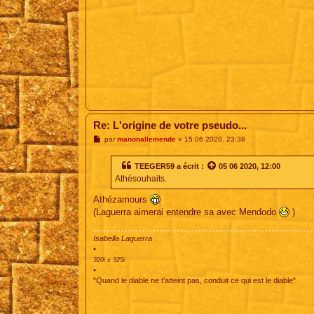
Re: L'origine de votre pseudo...
M
par
manonallemende
»
15 06 2020, 23:38
e
s
s
TEEGER59
a écrit :
05 06 2020, 12:00
a
Athésouhaits.
g
e
Athézamours
(Laguerra aimerai entendre sa avec Mendodo
)
Isabella Laguerra
•
320i x 325i
•
"Quand le diable ne t’atteint pas, conduit ce qui est le diable"