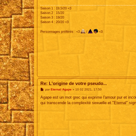
g
e
Saison 1 : 19,5/20 <3
Saison 2 : 15/20
Saison 3 : 19/20
Saison 4 : 20/20 <3
Personnages préférés : <3
/
<3
Re: L'origine de votre pseudo...
M
par
Eternal Agape
»
10 02 2021, 17:50
e
s
Agape est un mot grec qui exprime l'amour pur et incond
s
qui transcende la complexité sexuelle et "Eternal" sig
a
g
e