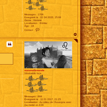
Messages :
1708
Enregistré le :
02 04 2020, 15:06
Genre :
Homme
Localisation :
Kûmlar
Âge :
18
C
Contact :
o
H
n
t
a
a
u
c
t
t
e
r
E
s
t
e
manonallemende
Vénérable Inca
Messages :
684
Enregistré le :
11 01 2017, 21:25
Localisation :
Au milieu de l’Auvergne avec
ma moitié en E36