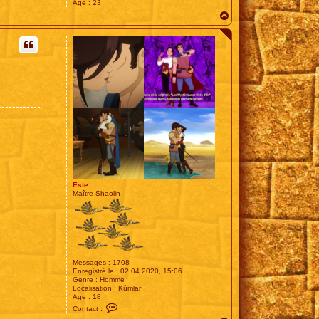
Âge :
23
H
a
u
t
Este
Maître Shaolin
Messages :
1708
Enregistré le :
02 04 2020, 15:06
Genre :
Homme
Localisation :
Kûmlar
Âge :
18
C
Contact :
o