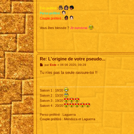
Trio préféré
:
Perso préféré
:
Couple préféré
:
Vous êtes blessée ?
Je survivrai.
Re: L'origine de votre pseudo...
M
par
Este
»
06 06 2020, 09:29
e
s
Tu n'es pas la seule rassure-toi !!
s
a
g
e
Saison 1 : 18/20
Saison 2 : 13/20
Saison 3 : 19/20
Saison 4 : 20/20
Perso préféré : Laguerra
Couple préféré : Mendoza et Laguerra