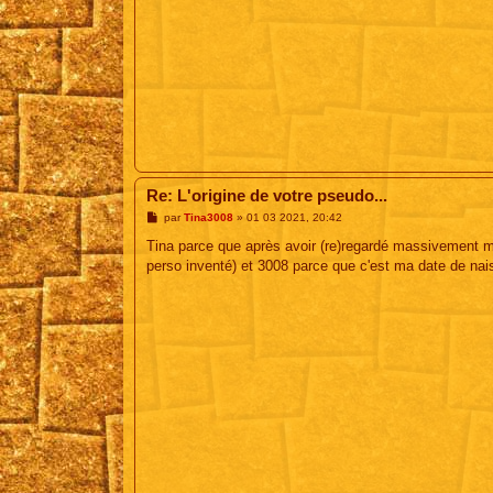
Re: L'origine de votre pseudo...
M
par
Tina3008
»
01 03 2021, 20:42
e
s
Tina parce que après avoir (re)regardé massivement mc
s
perso inventé) et 3008 parce que c'est ma date de na
a
g
e