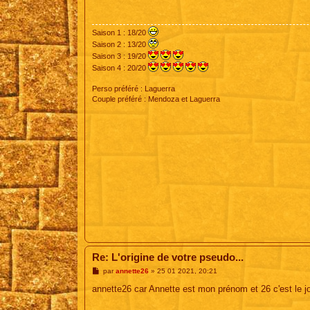
a
g
e
Saison 1 : 18/20
Saison 2 : 13/20
Saison 3 : 19/20
Saison 4 : 20/20
Perso préféré : Laguerra
Couple préféré : Mendoza et Laguerra
Re: L'origine de votre pseudo...
M
par
annette26
»
25 01 2021, 20:21
e
s
annette26 car Annette est mon prénom et 26 c'est le 
s
a