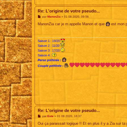
Re: L'origine de votre pseudo...
M
par
ManonZia
»
01 08 2020, 09:56
e
s
ManonZia car je m appelle Manon et que
est mon p
s
a
g
e
Saison 1 : 19/20
Saison 2 : 11/20
Saison 3 : 17/20
Saison 4 :
Perso préférée :
Couple préférée :
Re: L'origine de votre pseudo...
M
par
Este
»
01 08 2020, 16:37
e
s
Oui ça paraissait logique !! Et en plus il y a Zia sur ta 
s