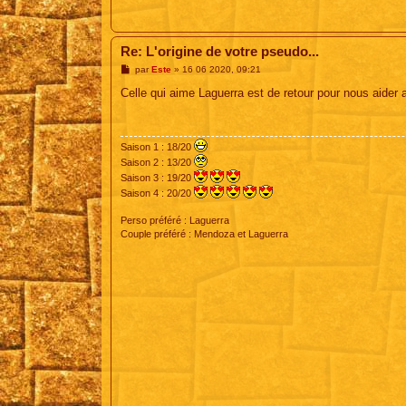
Re: L'origine de votre pseudo...
M
par
Este
»
16 06 2020, 09:21
e
s
Celle qui aime Laguerra est de retour pour nous aider
s
a
g
e
Saison 1 : 18/20
Saison 2 : 13/20
Saison 3 : 19/20
Saison 4 : 20/20
Perso préféré : Laguerra
Couple préféré : Mendoza et Laguerra