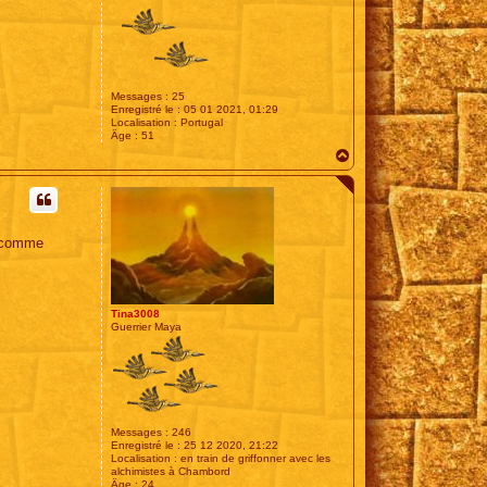
Messages :
25
Enregistré le :
05 01 2021, 01:29
Localisation :
Portugal
Âge :
51
H
a
u
t
c comme
Tina3008
Guerrier Maya
Messages :
246
Enregistré le :
25 12 2020, 21:22
Localisation :
en train de griffonner avec les
alchimistes à Chambord
Âge :
24