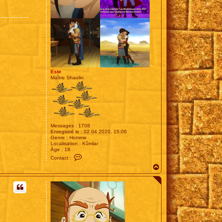
Este
Maître Shaolin
Messages :
1708
Enregistré le :
02 04 2020, 15:06
Genre :
Homme
Localisation :
Kûmlar
Âge :
18
C
Contact :
o
H
n
t
a
a
u
c
t
t
e
r
E
s
t