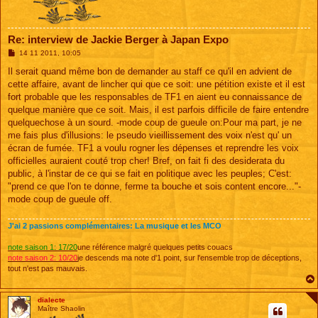
Re: interview de Jackie Berger à Japan Expo
M
14 11 2011, 10:05
e
s
Il serait quand même bon de demander au staff ce qu'il en advient de
s
cette affaire, avant de lincher qui que ce soit: une pétition existe et il est
a
g
fort probable que les responsables de TF1 en aient eu connaissance de
e
quelque manière que ce soit. Mais, il est parfois difficile de faire entendre
quelquechose à un sourd. -mode coup de gueule on:Pour ma part, je ne
me fais plus d'illusions: le pseudo vieillissement des voix n'est qu' un
écran de fumée. TF1 a voulu rogner les dépenses et reprendre les voix
officielles auraient couté trop cher! Bref, on fait fi des desiderata du
public, à l'instar de ce qui se fait en politique avec les peuples; C'est:
"prend ce que l'on te donne, ferme ta bouche et sois content encore..."-
mode coup de gueule off.
J'ai 2 passions complémentaires: La musique et les MCO
note saison 1: 17/20
une référence malgré quelques petits couacs
note saison 2: 10/20
je descends ma note d'1 point, sur l'ensemble trop de déceptions,
tout n'est pas mauvais.
dialecte
Maître Shaolin