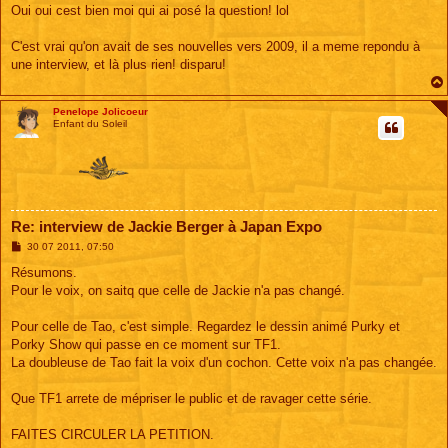
s
Oui oui cest bien moi qui ai posé la question! lol
s
a
g
C'est vrai qu'on avait de ses nouvelles vers 2009, il a meme repondu à
e
une interview, et là plus rien! disparu!
Penelope Jolicoeur
Enfant du Soleil
Re: interview de Jackie Berger à Japan Expo
M
30 07 2011, 07:50
e
s
Résumons.
s
Pour le voix, on saitq que celle de Jackie n'a pas changé.
a
g
e
Pour celle de Tao, c'est simple. Regardez le dessin animé Purky et
Porky Show qui passe en ce moment sur TF1.
La doubleuse de Tao fait la voix d'un cochon. Cette voix n'a pas changée.
Que TF1 arrete de mépriser le public et de ravager cette série.
FAITES CIRCULER LA PETITION.