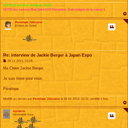
e
NOTE de la saison d'origine: 18/20
NOTE des saisons Blue Spirit 6/20 Déception. Suite indigne de la saison 1
Penelope Jolicoeur
Enfant du Soleil
Re: interview de Jackie Berger à Japan Expo
M
09 11 2011, 22:09
e
s
Ma Chère Jackie Berger,
s
a
g
Je suis triste pour vous.
e
Pénélope.
Modifié en dernier par
Penelope Jolicoeur
le 03 02 2012, 22:11, modifié 1 fois.
mysterio
Vénérable Inca