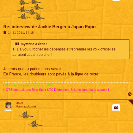
Re: interview de Jackie Berger à Japan Expo
M
14 11 2011, 14:18
e
s
s
mysterio a écrit :
a
TF1 a voulu rogner les dépenses et reprendre les voix officielles
g
e
auraient couté trop cher!
Je crois que tu parles sans savoir...
En France, les doubleurs sont payés à la ligne de texte.
NOTE de la saison d'origine: 18/20
NOTE des saisons Blue Spirit 6/20 Déception. Suite indigne de la saison 1
Boub
Marin taciturne