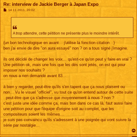
Re: interview de Jackie Berger à Japan Expo
M
14 11 2011, 20:02
e
s
s
a
g
e
A trop attendre, cette pétition ne présente plus le moindre intérêt.
(un bon technologique en avant… j'utilise la fonction citation…)
ben j'ai envie de dire "on aura essayé" non ? on a tous signé j'imagine.
ils ont décidé de changer les voix… qu'est-ce qu'on peut y faire en vrai ?
Une pétition ok, mais une fois que les dés sont jetés, on est qui pour
imposer nos souhaits ?
on nous a rien demandé avant 83…
à bien y regarder, peut-être qu'ils s'en tapent que ça nous plaisent ou
non… Vu le visuel "officiel", vu tout ce qu'on entend autour de cette suite
: peut-être que ça s'adresse que moyennement à nous ? non ?
c'est juste une idée comme ça, mais bon dans ce cas là, faut aussi faire
une pétition pour que l'équipe d'origine soit au complet, que les
compositeurs soient les mêmes…
je suis pas convaincu qu'ils s'adressent à une poignée qui vont suivre la
série par nostalgie…