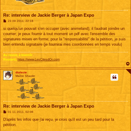
Re: interview de Jackie Berger à Japan Expo
M
23 09 2011, 22:18
e
s
si quelqu'un pouvait s'en occuper (avec animeland); il faudrait joindre un
s
courrier; je peux fournir à tout moment un pdf avec l'ensemble des
a
g
signatures mises en forme; pour la "responsabilité" de la pétition, je suis
e
bien entendu signataire (je fournirai mes coordonnées en temps voulu)
Au revoir, à bientôt
Routard,
https://www.LesCitesdOr.com
dialecte
Maître Shaolin
Re: interview de Jackie Berger à Japan Expo
M
01 11 2011, 02:06
e
s
D'après les infos que j'ai reçu, je crois qu'il est un peu tard pour la
s
pétition.
a
g