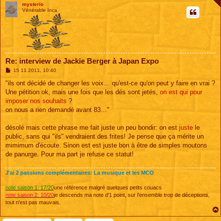
mysterio
Vénérable Inca
Re: interview de Jackie Berger à Japan Expo
M
15 11 2011, 10:40
e
s
"ils ont décidé de changer les voix… qu'est-ce qu'on peut y faire en vrai ?
s
Une pétition ok, mais une fois que les dés sont jetés,
on est qui pour
a
g
imposer nos souhaits
?
e
on nous a rien demandé avant 83…"
désolé mais cette phrase me fait juste un peu bondir: on est
juste
le
public, sans qui "ils" vendraient des frites! Je pense que ça mérite un
mimimum d'écoute. Sinon est est juste bon à être de simples moutons
de panurge. Pour ma part je refuse ce statut!
J'ai 2 passions complémentaires: La musique et les MCO
note saison 1: 17/20
une référence malgré quelques petits couacs
note saison 2: 10/20
je descends ma note d'1 point, sur l'ensemble trop de déceptions,
tout n'est pas mauvais.