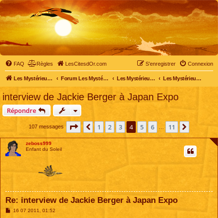
FAQ
Règles
LesCitesdOr.com
S’enregistrer
Connexion
Les Mystérieuses Cités d'Or - LesCitesdOr.com
Forum Les Mystérieuses Cités d'Or
Les Mystérieuses Cités d'Or
Les Mystérieuses Cités d'Or : saison 2 (2013)
interview de Jackie Berger à Japan Expo
Répondre
Page
4
sur
11
1
2
3
4
5
6
11
Précédente
Suivante
107 messages
…
zeboss999
Enfant du Soleil
Re: interview de Jackie Berger à Japan Expo
M
16 07 2011, 01:52
e