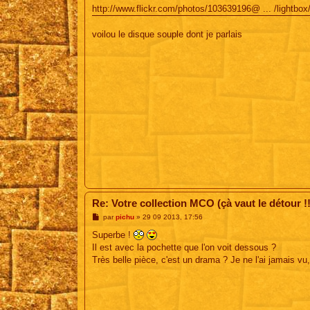
s
http://www.flickr.com/photos/103639196@ ... /lightbox
s
a
g
voilou le disque souple dont je parlais
e
Re: Votre collection MCO (çà vaut le détour !!
M
par
pichu
»
29 09 2013, 17:56
e
s
Superbe !
s
Il est avec la pochette que l'on voit dessous ?
a
g
Très belle pièce, c'est un drama ? Je ne l'ai jamais vu,
e