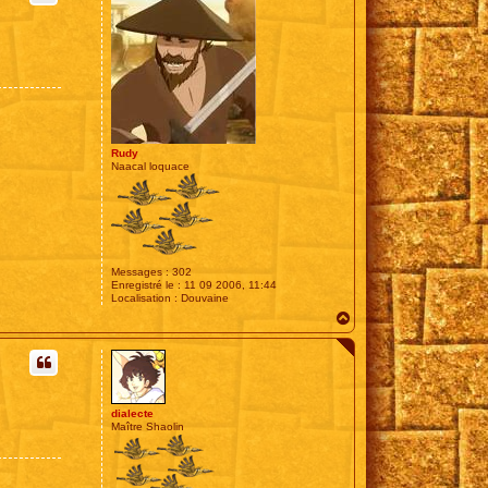
Rudy
Naacal loquace
Messages :
302
Enregistré le :
11 09 2006, 11:44
Localisation :
Douvaine
H
a
u
t
dialecte
Maître Shaolin