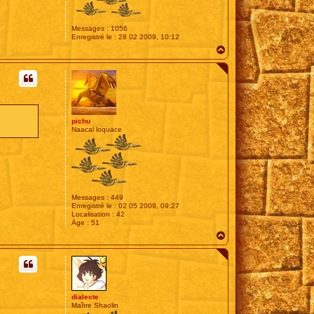
Messages :
1056
Enregistré le :
28 02 2009, 10:12
H
a
u
t
pichu
Naacal loquace
Messages :
449
Enregistré le :
02 05 2009, 09:27
Localisation :
42
Âge :
51
H
a
u
t
dialecte
Maître Shaolin