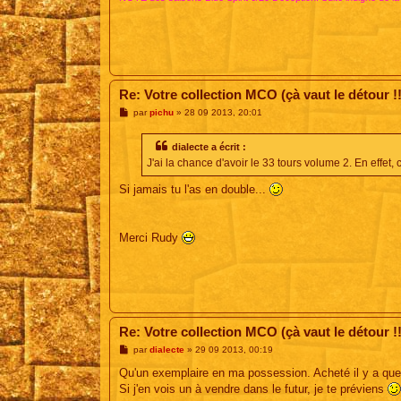
Re: Votre collection MCO (çà vaut le détour !!
M
par
pichu
»
28 09 2013, 20:01
e
s
s
dialecte a écrit :
a
J'ai la chance d'avoir le 33 tours volume 2. En effet,
g
e
Si jamais tu l'as en double...
Merci Rudy
Re: Votre collection MCO (çà vaut le détour !!
M
par
dialecte
»
29 09 2013, 00:19
e
s
Qu'un exemplaire en ma possession. Acheté il y a que
s
Si j'en vois un à vendre dans le futur, je te préviens
a