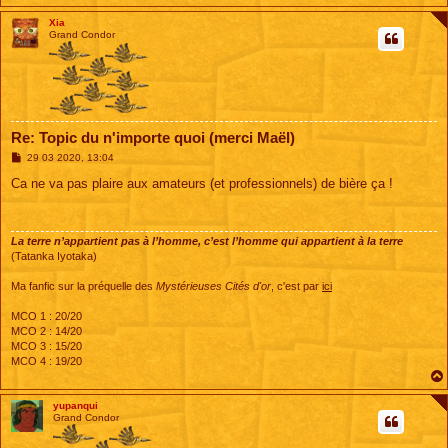
Xia
Grand Condor
Re: Topic du n'importe quoi (merci Maël)
M
29 03 2020, 13:04
e
s
Ca ne va pas plaire aux amateurs (et professionnels) de bière ça !
s
a
g
e
La terre n’appartient pas à l’homme, c’est l’homme qui appartient à la terre
(Tatanka Iyotaka)
Ma fanfic sur la préquelle des
Mystérieuses Cités d'or
, c'est par
ici
MCO 1 : 20/20
MCO 2 : 14/20
MCO 3 : 15/20
MCO 4 : 19/20
yupanqui
Grand Condor