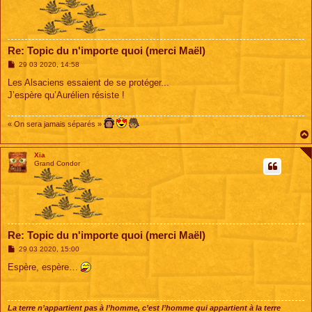
Re: Topic du n'importe quoi (merci Maël)
M
29 03 2020, 14:58
e
s
Les Alsaciens essaient de se protéger...
s
J’espère qu’Aurélien résiste !
a
g
e
« On sera jamais séparés »
Xia
Grand Condor
Re: Topic du n'importe quoi (merci Maël)
M
29 03 2020, 15:00
e
s
Espère, espère…
s
a
g
e
La terre n’appartient pas à l’homme, c’est l’homme qui appartient à la terre