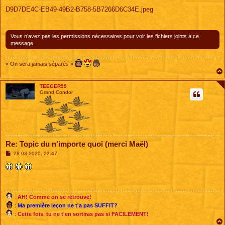
e
s
D9D7DE4C-EB49-49B2-B758-5B7266D6C34E.jpeg
s
a
g
e
Vous n’avez pas les permissions nécessaires pour voir les fichiers joints à ce
message.
« On sera jamais séparés »
TEEGER59
Grand Condor
Re: Topic du n'importe quoi (merci Maël)
M
28 03 2020, 22:47
e
s
s
a
g
e
:
AH! Comme on se retrouve!
:
Ma première leçon ne t'a pas SUFFIT?
:
Cette fois, tu ne t'en sortiras pas si FACILEMENT!