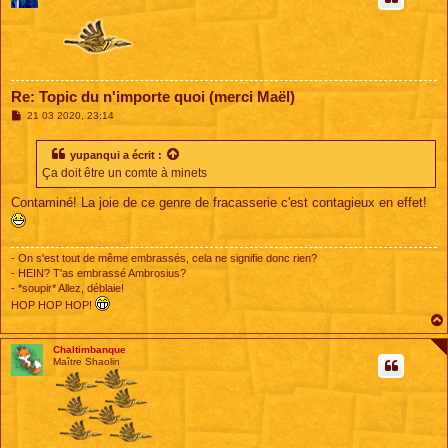
Re: Topic du n'importe quoi (merci Maël)
M
21 03 2020, 23:14
e
s
s
yupanqui
a écrit :
a
Ça doit être un comte à minets
g
e
Contaminé! La joie de ce genre de fracasserie c'est contagieux en effet!
- On s'est tout de même embrassés, cela ne signifie donc rien?
- HEIN? T'as embrassé Ambrosius?
- *soupir* Allez, déblaie!
HOP HOP HOP!
Chaltimbanque
Maître Shaolin