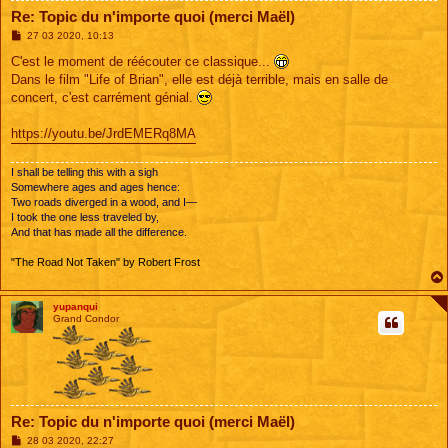
Re: Topic du n'importe quoi (merci Maël)
M
27 03 2020, 10:13
e
s
C'est le moment de réécouter ce classique...
s
Dans le film "Life of Brian", elle est déjà terrible, mais en salle de
a
g
concert, c'est carrément génial.
e
https://youtu.be/JrdEMERq8MA
I shall be telling this with a sigh
Somewhere ages and ages hence:
Two roads diverged in a wood, and I—
I took the one less traveled by,
And that has made all the difference.
"The Road Not Taken" by Robert Frost
yupanqui
Grand Condor
Re: Topic du n'importe quoi (merci Maël)
M
28 03 2020, 22:27