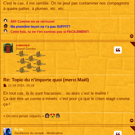
s
C'est le cas, il me semble. On ne peut pas contaminer nos compagnons
s
à quatre pattes, à plumes, etc, etc...
a
g
e
:
AH! Comme on se retrouve!
:
Ma première leçon ne t'a pas SUFFIT?
:
Cette fois, tu ne t'en sortiras pas si FACILEMENT!
yupanqui
Grand Condor
Re: Topic du n'importe quoi (merci Maël)
M
21 03 2020, 20:28
e
s
En tout cas, là ils sont fracassés... ou alors c’est le maître !
s
Ça doit être un comte à minets, c’est pour ça que le chien réagit comme
a
g
ça !
e
« On sera jamais séparés »
Ra Mu
Gardienne du temple - Modératrice