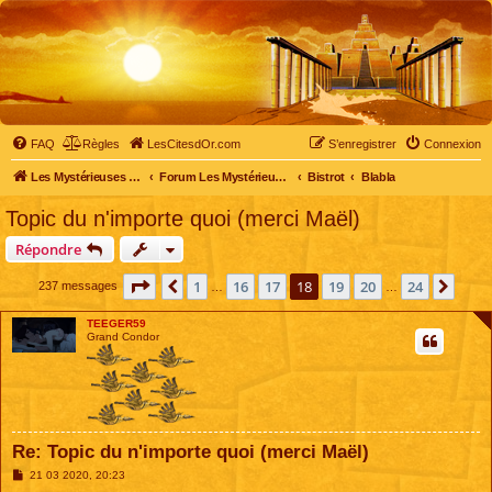
FAQ
Règles
LesCitesdOr.com
S’enregistrer
Connexion
Les Mystérieuses Cités d'Or - LesCitesdOr.com
Forum Les Mystérieuses Cités d'Or
Bistrot
Blabla
Topic du n'importe quoi (merci Maël)
Répondre
Page
18
sur
24
1
16
17
18
19
20
24
Précédente
Suiv
237 messages
…
…
TEEGER59
Grand Condor
Re: Topic du n'importe quoi (merci Maël)
M
21 03 2020, 20:23
e