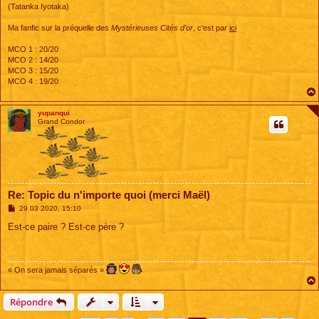
(Tatanka Iyotaka)
Ma fanfic sur la préquelle des
Mystérieuses Cités d'or
, c'est par
ici
MCO 1 : 20/20
MCO 2 : 14/20
MCO 3 : 15/20
MCO 4 : 19/20
yupanqui
Grand Condor
Re: Topic du n'importe quoi (merci Maël)
M
29 03 2020, 15:10
e
s
Est-ce paire ? Est-ce père ?
s
a
g
e
« On sera jamais séparés »
Répondre