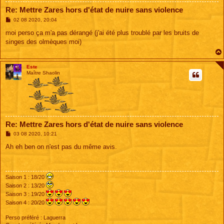
Re: Mettre Zares hors d'état de nuire sans violence
M
02 08 2020, 20:04
e
s
moi perso ça m'a pas dérangé (j'ai été plus troublé par les bruits de
s
singes des olmèques moi)
a
g
e
Este
Maître Shaolin
Re: Mettre Zares hors d'état de nuire sans violence
M
03 08 2020, 10:21
e
s
Ah eh ben on n'est pas du même avis.
s
a
g
e
Saison 1 : 18/20
Saison 2 : 13/20
Saison 3 : 19/20
Saison 4 : 20/20
Perso préféré : Laguerra