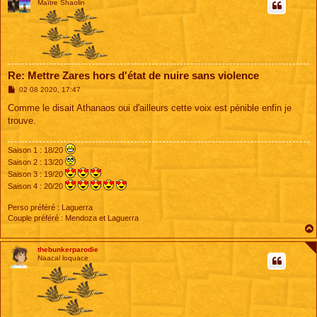
Maître Shaolin
Re: Mettre Zares hors d'état de nuire sans violence
M
02 08 2020, 17:47
e
s
Comme le disait Athanaos oui d'ailleurs cette voix est pénible enfin je
s
trouve.
a
g
e
Saison 1 : 18/20
Saison 2 : 13/20
Saison 3 : 19/20
Saison 4 : 20/20
Perso préféré : Laguerra
Couple préféré : Mendoza et Laguerra
thebunkerparodie
Naacal loquace