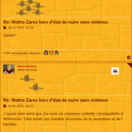
Re: Mettre Zares hors d'état de nuire sans violence
M
18 11 2020, 23:49
e
s
Génial !
s
a
g
e
« On sera jamais séparés »
Nostradamus
Marin taciturne
Re: Mettre Zares hors d'état de nuire sans violence
M
20 01 2021, 08:13
e
s
J aurais bien aimé que Zia avec sa couronne controle l exosquelette d
s
Ambrosius. Cela aurait une manière amusante de le neutraliser et de l
a
g
humilier.
e