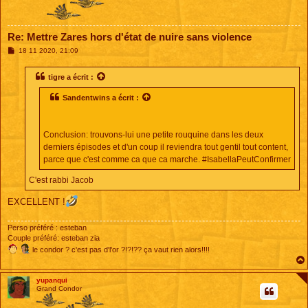
Re: Mettre Zares hors d'état de nuire sans violence
M
18 11 2020, 21:09
e
s
s
tigre
a écrit :
a
g
Sandentwins
a écrit :
e
Conclusion: trouvons-lui une petite rouquine dans les deux
derniers épisodes et d'un coup il reviendra tout gentil tout content,
parce que c'est comme ca que ca marche. #IsabellaPeutConfirmer
C'est rabbi Jacob
EXCELLENT !
Perso préféré : esteban
Couple préféré: esteban zia
le condor ? c'est pas d'l'or ?!?!?? ça vaut rien alors!!!!
yupanqui
Grand Condor