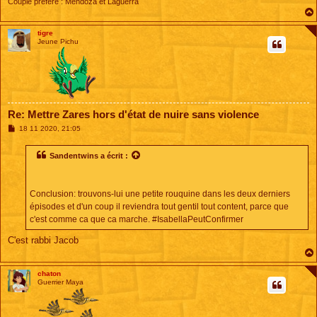
Couple préféré : Mendoza et Laguerra
tigre
Jeune Pichu
Re: Mettre Zares hors d'état de nuire sans violence
M
18 11 2020, 21:05
e
s
s
Sandentwins
a écrit :
a
g
e
Conclusion: trouvons-lui une petite rouquine dans les deux derniers
épisodes et d'un coup il reviendra tout gentil tout content, parce que
c'est comme ca que ca marche. #IsabellaPeutConfirmer
C'est rabbi Jacob
chaton
Guerrier Maya