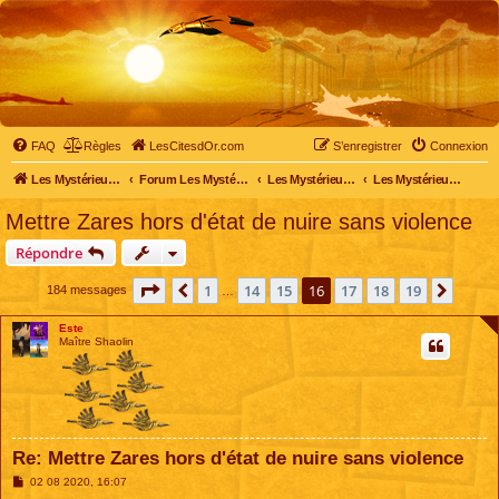
FAQ
Règles
LesCitesdOr.com
S’enregistrer
Connexion
Les Mystérieuses Cités d'Or - LesCitesdOr.com
Forum Les Mystérieuses Cités d'Or
Les Mystérieuses Cités d'Or
Les Mystérieuses Cités d'Or : saison 4 (2020)
Mettre Zares hors d'état de nuire sans violence
Répondre
Page
16
sur
19
1
14
15
16
17
18
19
Précédente
Suiva
184 messages
…
Este
Maître Shaolin
Re: Mettre Zares hors d'état de nuire sans violence
M
02 08 2020, 16:07
e