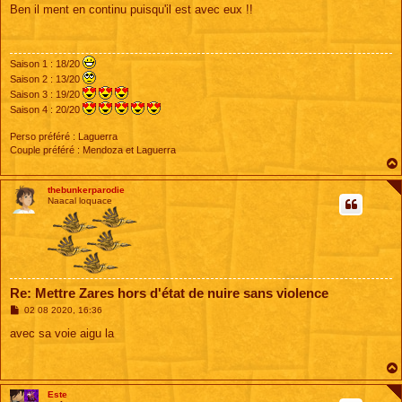
s
Ben il ment en continu puisqu'il est avec eux !!
s
a
g
e
Saison 1 : 18/20
Saison 2 : 13/20
Saison 3 : 19/20
Saison 4 : 20/20
Perso préféré : Laguerra
Couple préféré : Mendoza et Laguerra
thebunkerparodie
Naacal loquace
Re: Mettre Zares hors d'état de nuire sans violence
M
02 08 2020, 16:36
e
s
avec sa voie aigu la
s
a
g
e
Este