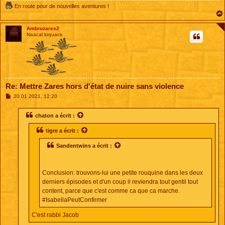
En route pour de nouvelles aventures !
Ambrozares2
Naacal loquace
Re: Mettre Zares hors d'état de nuire sans violence
M
20 01 2021, 12:20
e
s
s
chaton
a écrit :
a
g
tigre
a écrit :
e
Sandentwins
a écrit :
Conclusion: trouvons-lui une petite rouquine dans les deux
derniers épisodes et d'un coup il reviendra tout gentil tout
content, parce que c'est comme ca que ca marche.
#IsabellaPeutConfirmer
C'est rabbi Jacob