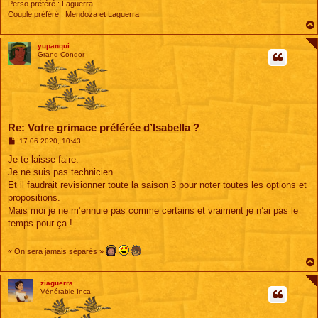
Perso préféré : Laguerra
Couple préféré : Mendoza et Laguerra
yupanqui
Grand Condor
Re: Votre grimace préférée d’Isabella ?
M
17 06 2020, 10:43
e
s
Je te laisse faire.
s
Je ne suis pas technicien.
a
g
Et il faudrait revisionner toute la saison 3 pour noter toutes les options et
e
propositions.
Mais moi je ne m’ennuie pas comme certains et vraiment je n’ai pas le
temps pour ça !
« On sera jamais séparés »
ziaguerra
Vénérable Inca