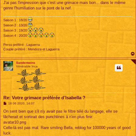
J'ai pas l'impression que c'est une grimace mais bon... dans le même
genre l'humiliation sur le pont de la nef.
Saison 1 : 18/20
Saison 2 : 13/20
Saison 3 : 19/20
Saison 4 : 20/20
Perso préféré : Laguerra
Couple préféré : Mendoza et Laguerra
Sandentwins
Vénérable Inca
Re: Votre grimace préférée d’Isabella ?
M
18 06 2020, 14:07
e
s
On sent bien que s'il n'y avait pas le filtre télé du langage, elle se
s
lâcherait et sortirait des punchlines à n'en plus finir.
a
g
avatar10.png
e
Celle-là est pas mal. Rare smiling Bella, reblog for 100000 years of good
luck.