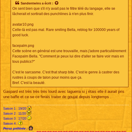
s
Sandentwins
a écrit :
a
On sent bien que s'il n'y avait pas le filtre télé du langage, elle se
g
e
lâcherait et sortirait des punchlines à n'en plus finir.
avatar10.png
Celle-là est pas mal. Rare smiling Bella, reblog for 100000 years of
good luck.
facepalm.png
Cette scène en général est une trouvaille, mais j'adore particulièrement
Facepalm Bella. "Comment je peux lui dire d'aller se faire voir mais en
tous publics?"
C'est le sarcasme. C'est that sharp bite. C'est le genre à castrer des
rustres à coups de talon pour moins que ça.
Bref. C'est la beauté.
Gaspard est très très très lourd avec laguerra si j étais elle il aurait pris
une baffe et ce se ce ferais traiter de goujat depuis longtemps .
Saison 1 : 19/20
Saison 2 : 11/20
Saison 3 : 17/20
Saison 4 :
Perso préférée :