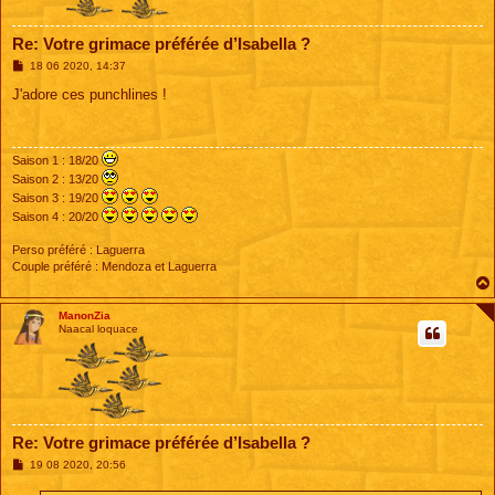
Re: Votre grimace préférée d’Isabella ?
M
18 06 2020, 14:37
e
s
J'adore ces punchlines !
s
a
g
e
Saison 1 : 18/20
Saison 2 : 13/20
Saison 3 : 19/20
Saison 4 : 20/20
Perso préféré : Laguerra
Couple préféré : Mendoza et Laguerra
ManonZia
Naacal loquace
Re: Votre grimace préférée d’Isabella ?
M
19 08 2020, 20:56
e
s