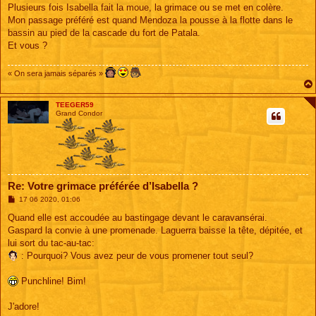
s
Plusieurs fois Isabella fait la moue, la grimace ou se met en colère.
s
Mon passage préféré est quand Mendoza la pousse à la flotte dans le
a
g
bassin au pied de la cascade du fort de Patala.
e
Et vous ?
« On sera jamais séparés »
TEEGER59
Grand Condor
Re: Votre grimace préférée d’Isabella ?
M
17 06 2020, 01:06
e
s
Quand elle est accoudée au bastingage devant le caravansérai.
s
Gaspard la convie à une promenade. Laguerra baisse la tête, dépitée, et
a
g
lui sort du tac-au-tac:
e
: Pourquoi? Vous avez peur de vous promener tout seul?
Punchline! Bim!
J'adore!