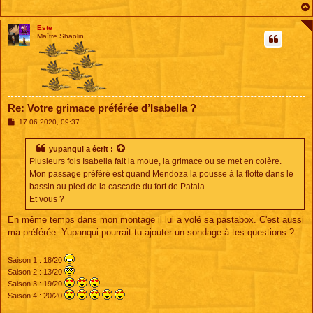
Este
Maître Shaolin
Re: Votre grimace préférée d’Isabella ?
M
17 06 2020, 09:37
e
s
s
yupanqui
a écrit :
a
Plusieurs fois Isabella fait la moue, la grimace ou se met en colère.
g
e
Mon passage préféré est quand Mendoza la pousse à la flotte dans le
bassin au pied de la cascade du fort de Patala.
Et vous ?
En même temps dans mon montage il lui a volé sa pastabox. C'est aussi
ma préférée. Yupanqui pourrait-tu ajouter un sondage à tes questions ?
Saison 1 : 18/20
Saison 2 : 13/20
Saison 3 : 19/20
Saison 4 : 20/20