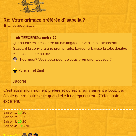
Re: Votre grimace préférée d’Isabella ?
M
17 06 2020, 11:12
e
s
s
TEEGER59
a écrit :
a
Quand elle est accoudée au bastingage devant le caravansérai.
g
e
Gaspard la convie à une promenade. Laguerra baisse la tête, dépitée,
et lui sort du tac-au-tac:
: Pourquoi? Vous avez peur de vous promener tout seul?
Punchline! Bim!
J'adore!
C'est aussi mon moment préféré et où est à l'air vraiment à bout. J'ai
éclaté de rire toute seule quand elle lui a répondu ça ! C'était juste
excellent.
Saison 1:
18
/20
Saison 2:
16
/20
Saison 3:
20
/20
Saison 4:
19,5
/20
Trio préféré
: