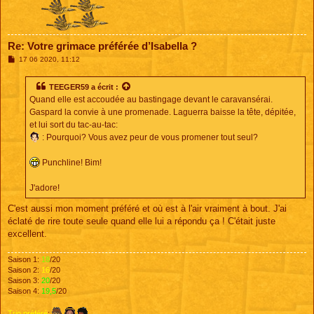
Re: Votre grimace préférée d’Isabella ?
M
17 06 2020, 11:12
e
s
s
TEEGER59
a écrit :
a
Quand elle est accoudée au bastingage devant le caravansérai.
g
e
Gaspard la convie à une promenade. Laguerra baisse la tête, dépitée,
et lui sort du tac-au-tac:
: Pourquoi? Vous avez peur de vous promener tout seul?
Punchline! Bim!
J'adore!
C'est aussi mon moment préféré et où est à l'air vraiment à bout. J'ai
éclaté de rire toute seule quand elle lui a répondu ça ! C'était juste
excellent.
Saison 1:
18
/20
Saison 2:
16
/20
Saison 3:
20
/20
Saison 4:
19,5
/20
Trio préféré
: