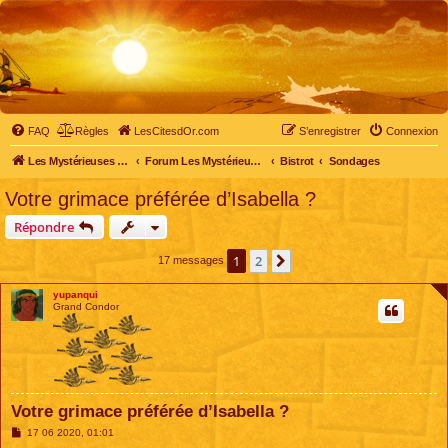
FAQ
Règles
LesCitesdOr.com
S’enregistrer
Connexion
Les Mystérieuses Cités d'Or - LesCitesdOr.com
Forum Les Mystérieuses Cités d'Or
Bistrot
Sondages
Votre grimace préférée d’Isabella ?
Répondre
1
2
Suivante
17 messages
yupanqui
Grand Condor
Votre grimace préférée d’Isabella ?
M
17 06 2020, 01:01
e