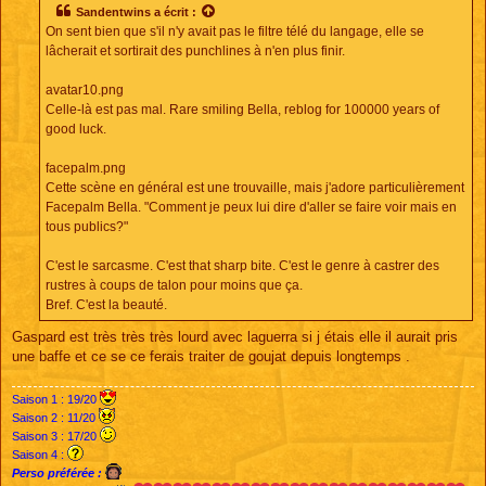
s
Sandentwins
a écrit :
a
On sent bien que s'il n'y avait pas le filtre télé du langage, elle se
g
e
lâcherait et sortirait des punchlines à n'en plus finir.
avatar10.png
Celle-là est pas mal. Rare smiling Bella, reblog for 100000 years of
good luck.
facepalm.png
Cette scène en général est une trouvaille, mais j'adore particulièrement
Facepalm Bella. "Comment je peux lui dire d'aller se faire voir mais en
tous publics?"
C'est le sarcasme. C'est that sharp bite. C'est le genre à castrer des
rustres à coups de talon pour moins que ça.
Bref. C'est la beauté.
Gaspard est très très très lourd avec laguerra si j étais elle il aurait pris
une baffe et ce se ce ferais traiter de goujat depuis longtemps .
Saison 1 : 19/20
Saison 2 : 11/20
Saison 3 : 17/20
Saison 4 :
Perso préférée :