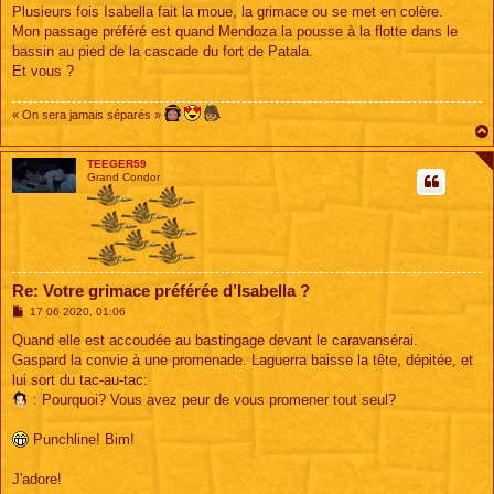
s
Plusieurs fois Isabella fait la moue, la grimace ou se met en colère.
s
Mon passage préféré est quand Mendoza la pousse à la flotte dans le
a
g
bassin au pied de la cascade du fort de Patala.
e
Et vous ?
« On sera jamais séparés »
TEEGER59
Grand Condor
Re: Votre grimace préférée d’Isabella ?
M
17 06 2020, 01:06
e
s
Quand elle est accoudée au bastingage devant le caravansérai.
s
Gaspard la convie à une promenade. Laguerra baisse la tête, dépitée, et
a
g
lui sort du tac-au-tac:
e
: Pourquoi? Vous avez peur de vous promener tout seul?
Punchline! Bim!
J'adore!