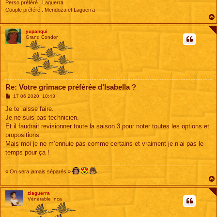
Perso préféré : Laguerra
Couple préféré : Mendoza et Laguerra
yupanqui
Grand Condor
Re: Votre grimace préférée d’Isabella ?
M
17 06 2020, 10:43
e
s
Je te laisse faire.
s
Je ne suis pas technicien.
a
g
Et il faudrait revisionner toute la saison 3 pour noter toutes les options et
e
propositions.
Mais moi je ne m’ennuie pas comme certains et vraiment je n’ai pas le
temps pour ça !
« On sera jamais séparés »
ziaguerra
Vénérable Inca