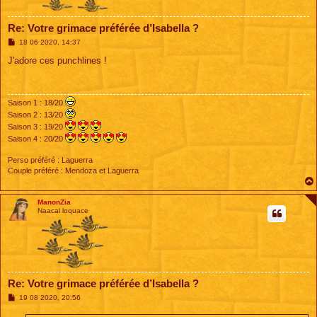
Re: Votre grimace préférée d’Isabella ?
M
18 06 2020, 14:37
e
s
J'adore ces punchlines !
s
a
g
e
Saison 1 : 18/20
Saison 2 : 13/20
Saison 3 : 19/20
Saison 4 : 20/20
Perso préféré : Laguerra
Couple préféré : Mendoza et Laguerra
ManonZia
Naacal loquace
Re: Votre grimace préférée d’Isabella ?
M
19 08 2020, 20:56
e
s