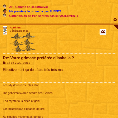
:
AH! Comme on se retrouve!
:
Ma première leçon ne t'a pas SUFFIT?
:
Cette fois, tu ne t'en sortiras pas si FACILEMENT!
Aurélien
Vénérable Inca
Re: Votre grimace préférée d’Isabella ?
M
17 06 2020, 09:11
e
s
Effectivement ça doit faire très très mal !
s
a
g
e
Les Mystérieuses Cités d'or
Die geheimnisvollen Städte des Goldes
The mysterious cities of gold
Las misteriosas ciudades de oro
As cidades misteriosas de ouro