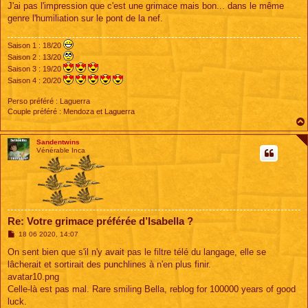
J'ai pas l'impression que c'est une grimace mais bon... dans le même
genre l'humiliation sur le pont de la nef.
Saison 1 : 18/20
Saison 2 : 13/20
Saison 3 : 19/20
Saison 4 : 20/20
Perso préféré : Laguerra
Couple préféré : Mendoza et Laguerra
Sandentwins
Vénérable Inca
Re: Votre grimace préférée d’Isabella ?
M
18 06 2020, 14:07
e
s
On sent bien que s'il n'y avait pas le filtre télé du langage, elle se
s
lâcherait et sortirait des punchlines à n'en plus finir.
a
g
avatar10.png
e
Celle-là est pas mal. Rare smiling Bella, reblog for 100000 years of good
luck.