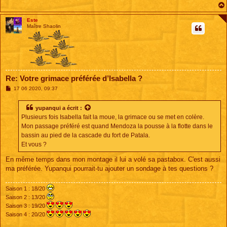
Este
Maître Shaolin
Re: Votre grimace préférée d’Isabella ?
M
17 06 2020, 09:37
e
s
s
yupanqui
a écrit :
a
Plusieurs fois Isabella fait la moue, la grimace ou se met en colère.
g
e
Mon passage préféré est quand Mendoza la pousse à la flotte dans le
bassin au pied de la cascade du fort de Patala.
Et vous ?
En même temps dans mon montage il lui a volé sa pastabox. C'est aussi
ma préférée. Yupanqui pourrait-tu ajouter un sondage à tes questions ?
Saison 1 : 18/20
Saison 2 : 13/20
Saison 3 : 19/20
Saison 4 : 20/20