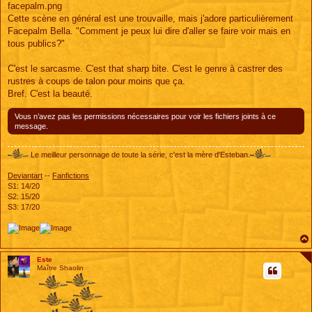
facepalm.png
Cette scène en général est une trouvaille, mais j'adore particulièrement
Facepalm Bella. "Comment je peux lui dire d'aller se faire voir mais en
tous publics?"
C'est le sarcasme. C'est that sharp bite. C'est le genre à castrer des
rustres à coups de talon pour moins que ça.
Bref. C'est la beauté.
Vous n’avez pas les permissions nécessaires pour voir les fichiers joints à ce
message.
Le meilleur personnage de toute la série, c'est la mère d'Esteban.
Deviantart
--
Fanfictions
S1: 14/20
S2: 15/20
S3: 17/20
Este
Maître Shaolin