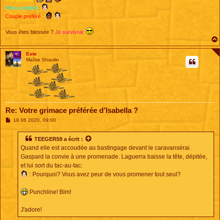
Perso préféré
:
Couple préféré
:
Vous êtes blessée ?
Je survivrai.
Este
Maître Shaolin
Re: Votre grimace préférée d’Isabella ?
M
18 06 2020, 09:00
e
s
s
TEEGER59
a écrit :
a
Quand elle est accoudée au bastingage devant le caravansérai.
g
e
Gaspard la convie à une promenade. Laguerra baisse la tête, dépitée,
et lui sort du tac-au-tac:
: Pourquoi? Vous avez peur de vous promener tout seul?
Punchline! Bim!
J'adore!