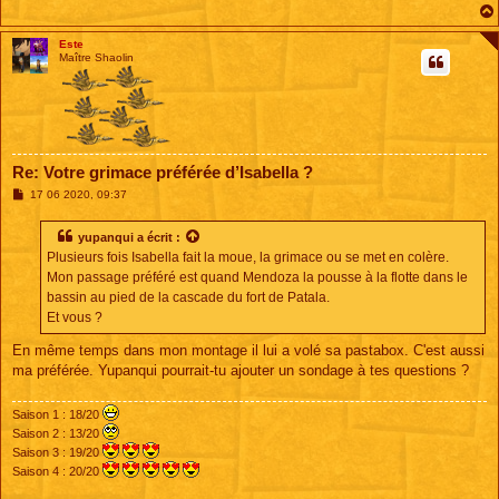
Este
Maître Shaolin
Re: Votre grimace préférée d’Isabella ?
M
17 06 2020, 09:37
e
s
s
yupanqui
a écrit :
a
Plusieurs fois Isabella fait la moue, la grimace ou se met en colère.
g
e
Mon passage préféré est quand Mendoza la pousse à la flotte dans le
bassin au pied de la cascade du fort de Patala.
Et vous ?
En même temps dans mon montage il lui a volé sa pastabox. C'est aussi
ma préférée. Yupanqui pourrait-tu ajouter un sondage à tes questions ?
Saison 1 : 18/20
Saison 2 : 13/20
Saison 3 : 19/20
Saison 4 : 20/20