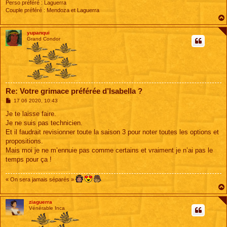
Perso préféré : Laguerra
Couple préféré : Mendoza et Laguerra
yupanqui
Grand Condor
Re: Votre grimace préférée d’Isabella ?
M
17 06 2020, 10:43
e
s
Je te laisse faire.
s
Je ne suis pas technicien.
a
g
Et il faudrait revisionner toute la saison 3 pour noter toutes les options et
e
propositions.
Mais moi je ne m’ennuie pas comme certains et vraiment je n’ai pas le
temps pour ça !
« On sera jamais séparés »
ziaguerra
Vénérable Inca