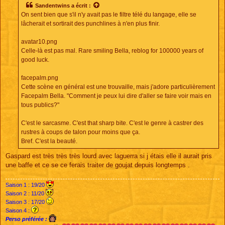
s
Sandentwins
a écrit :
a
On sent bien que s'il n'y avait pas le filtre télé du langage, elle se
g
e
lâcherait et sortirait des punchlines à n'en plus finir.
avatar10.png
Celle-là est pas mal. Rare smiling Bella, reblog for 100000 years of
good luck.
facepalm.png
Cette scène en général est une trouvaille, mais j'adore particulièrement
Facepalm Bella. "Comment je peux lui dire d'aller se faire voir mais en
tous publics?"
C'est le sarcasme. C'est that sharp bite. C'est le genre à castrer des
rustres à coups de talon pour moins que ça.
Bref. C'est la beauté.
Gaspard est très très très lourd avec laguerra si j étais elle il aurait pris
une baffe et ce se ce ferais traiter de goujat depuis longtemps .
Saison 1 : 19/20
Saison 2 : 11/20
Saison 3 : 17/20
Saison 4 :
Perso préférée :