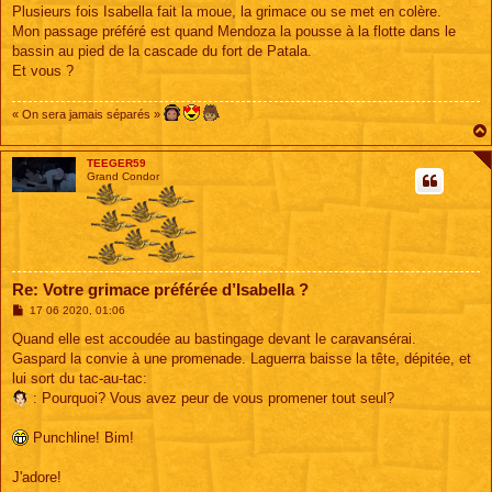
s
Plusieurs fois Isabella fait la moue, la grimace ou se met en colère.
s
Mon passage préféré est quand Mendoza la pousse à la flotte dans le
a
g
bassin au pied de la cascade du fort de Patala.
e
Et vous ?
« On sera jamais séparés »
TEEGER59
Grand Condor
Re: Votre grimace préférée d’Isabella ?
M
17 06 2020, 01:06
e
s
Quand elle est accoudée au bastingage devant le caravansérai.
s
Gaspard la convie à une promenade. Laguerra baisse la tête, dépitée, et
a
g
lui sort du tac-au-tac:
e
: Pourquoi? Vous avez peur de vous promener tout seul?
Punchline! Bim!
J'adore!