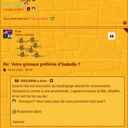
Perso préféré
:
Couple préféré
:
Vous êtes blessée ?
Je survivrai.
Este
Maître Shaolin
Re: Votre grimace préférée d’Isabella ?
M
18 06 2020, 09:00
e
s
s
TEEGER59
a écrit :
a
Quand elle est accoudée au bastingage devant le caravansérai.
g
e
Gaspard la convie à une promenade. Laguerra baisse la tête, dépitée,
et lui sort du tac-au-tac:
: Pourquoi? Vous avez peur de vous promener tout seul?
Punchline! Bim!
J'adore!