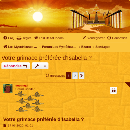
FAQ
Règles
LesCitesdOr.com
S’enregistrer
Connexion
Les Mystérieuses Cités d'Or - LesCitesdOr.com
Forum Les Mystérieuses Cités d'Or
Bistrot
Sondages
Votre grimace préférée d’Isabella ?
Répondre
1
2
Suivante
17 messages
yupanqui
Grand Condor
Votre grimace préférée d’Isabella ?
M
17 06 2020, 01:01
e