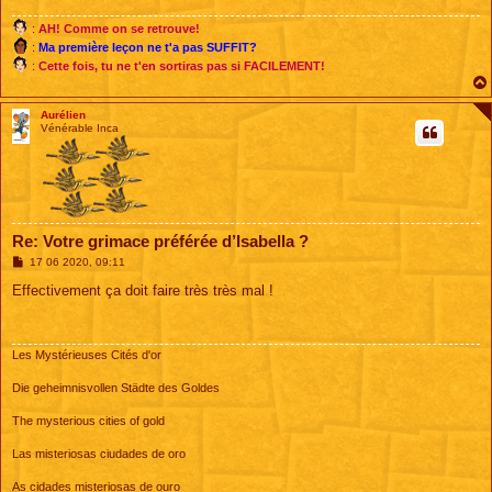
:
AH! Comme on se retrouve!
:
Ma première leçon ne t'a pas SUFFIT?
:
Cette fois, tu ne t'en sortiras pas si FACILEMENT!
Aurélien
Vénérable Inca
Re: Votre grimace préférée d’Isabella ?
M
17 06 2020, 09:11
e
s
Effectivement ça doit faire très très mal !
s
a
g
e
Les Mystérieuses Cités d'or
Die geheimnisvollen Städte des Goldes
The mysterious cities of gold
Las misteriosas ciudades de oro
As cidades misteriosas de ouro