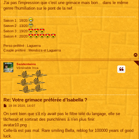
J'ai pas l'impression que c'est une grimace mais bon... dans le même
genre l'humiliation sur le pont de la nef.
Saison 1 : 18/20
Saison 2 : 13/20
Saison 3 : 19/20
Saison 4 : 20/20
Perso préféré : Laguerra
Couple préféré : Mendoza et Laguerra
Sandentwins
Vénérable Inca
Re: Votre grimace préférée d’Isabella ?
M
18 06 2020, 14:07
e
s
On sent bien que s'il n'y avait pas le filtre télé du langage, elle se
s
lâcherait et sortirait des punchlines à n'en plus finir.
a
g
avatar10.png
e
Celle-là est pas mal. Rare smiling Bella, reblog for 100000 years of good
luck.