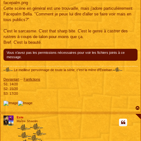
facepalm.png
Cette scène en général est une trouvaille, mais j'adore particulièrement
Facepalm Bella. "Comment je peux lui dire d'aller se faire voir mais en
tous publics?"
C'est le sarcasme. C'est that sharp bite. C'est le genre à castrer des
rustres à coups de talon pour moins que ça.
Bref. C'est la beauté.
Vous n’avez pas les permissions nécessaires pour voir les fichiers joints à ce
message.
Le meilleur personnage de toute la série, c'est la mère d'Esteban.
Deviantart
--
Fanfictions
S1: 14/20
S2: 15/20
S3: 17/20
Este
Maître Shaolin