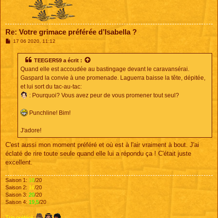
Re: Votre grimace préférée d’Isabella ?
M
17 06 2020, 11:12
e
s
s
TEEGER59
a écrit :
a
Quand elle est accoudée au bastingage devant le caravansérai.
g
e
Gaspard la convie à une promenade. Laguerra baisse la tête, dépitée,
et lui sort du tac-au-tac:
: Pourquoi? Vous avez peur de vous promener tout seul?
Punchline! Bim!
J'adore!
C'est aussi mon moment préféré et où est à l'air vraiment à bout. J'ai
éclaté de rire toute seule quand elle lui a répondu ça ! C'était juste
excellent.
Saison 1:
18
/20
Saison 2:
16
/20
Saison 3:
20
/20
Saison 4:
19,5
/20
Trio préféré
: