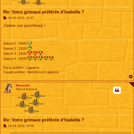
Re: Votre grimace préférée d’Isabella ?
M
18 06 2020, 14:37
e
s
J'adore ces punchlines !
s
a
g
e
Saison 1 : 18/20
Saison 2 : 13/20
Saison 3 : 19/20
Saison 4 : 20/20
Perso préféré : Laguerra
Couple préféré : Mendoza et Laguerra
ManonZia
Naacal loquace
Re: Votre grimace préférée d’Isabella ?
M
19 08 2020, 20:56
e
s