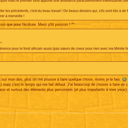
quoi mais le premier fond apporte une ambiance particulièrement intéressante
(se
r les précédents, c'est du beau travail ! De beaux dessins qui, s'ils sont liés à de f
rer à merveille !
n que pour l'écriture. Merci p'tit poisson ! ^^
^^
férence pour le fond africain aussi (pas sœurs de coeur pour rien avec ma Mimile hi
st sur mon dos, plus on me pousse à faire quelque chose, moins je le fais.
dées) mais c'est le temps qui me fait défaut. J'ai beaucoup de choses à faire en 
ssi et surtout des éléments plus personnels (et plus importants à mes yeux) 