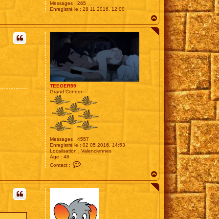
Messages :
265
Enregistré le :
28 11 2016, 12:00
H
a
u
t
TEEGER59
Grand Condor
Messages :
4557
Enregistré le :
02 05 2016, 14:53
Localisation :
Valenciennes
Âge :
48
C
Contact :
o
H
n
t
a
a
u
c
t
t
e
r
T