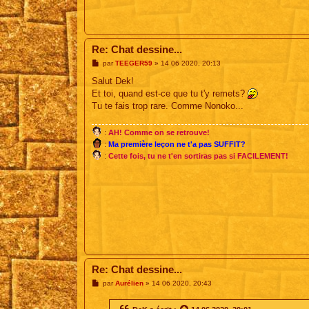
Re: Chat dessine...
M
par
TEEGER59
»
14 06 2020, 20:13
e
s
Salut Dek!
s
Et toi, quand est-ce que tu t'y remets?
a
g
Tu te fais trop rare. Comme Nonoko...
e
:
AH! Comme on se retrouve!
:
Ma première leçon ne t'a pas SUFFIT?
:
Cette fois, tu ne t'en sortiras pas si FACILEMENT!
Re: Chat dessine...
M
par
Aurélien
»
14 06 2020, 20:43
e
s
s