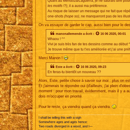
Quant au Mendoza/Laguerra, je ne saurais dire pour
les motifs !?)
, il a aussi ma préférence.
Au risque de laisser un message qui ne fait que répéte
one-shots
(hope so)
, ne manqueront pas de les illust
On va essayer de garder le cap, aussi bien pour le dessi
manonallemende
a écrit :
16 06 2020, 00:01
Whaou ! ^^
Vivi je suis très fan de tes dessins comme au début 
Je trouve même que tu t’es améliorée et j’ai une pré
Merci Manon !
Este
a écrit :
16 06 2020, 09:23
En feras-tu bientôt un nouveau ??
Alors, Este, petite chose à savoir sur moi : plus on e
Et j'aimerais te répondre oui (d'ailleurs, j'ai plein d'i
moment : pour mon travail, évidemment, mais il y a au
dois m'occuper en priorité.
Pour le reste, ça viendra quand ça viendra.
I shall be telling this with a sigh
Somewhere ages and ages hence:
Two roads diverged in a wood, and I—