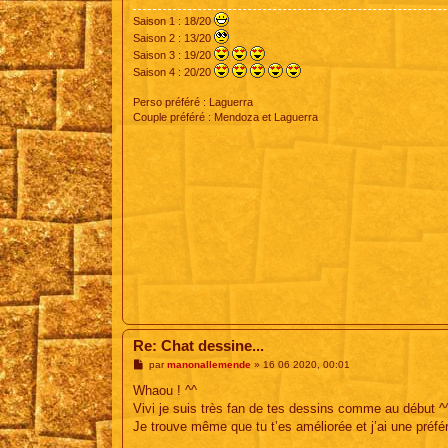
e
Saison 1 : 18/20
Saison 2 : 13/20
Saison 3 : 19/20
Saison 4 : 20/20
Perso préféré : Laguerra
Couple préféré : Mendoza et Laguerra
Re: Chat dessine...
M
par
manonallemende
»
16 06 2020, 00:01
e
s
Whaou ! ^^
s
Vivi je suis très fan de tes dessins comme au début ^
a
g
Je trouve même que tu t’es améliorée et j’ai une préfé
e