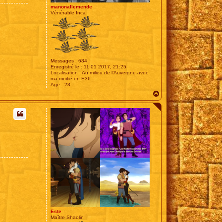
manonallemende
Vénérable Inca
Messages :
684
Enregistré le :
11 01 2017, 21:25
Localisation :
Au milieu de l’Auvergne avec
ma moitié en E36
Âge :
23
H
a
u
t
Este
Maître Shaolin