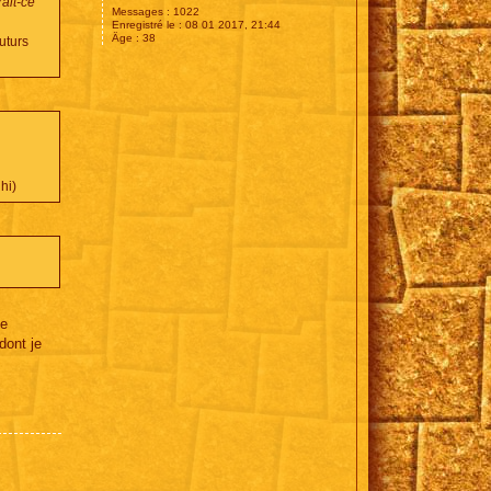
rait-ce
Messages :
1022
Enregistré le :
08 01 2017, 21:44
Âge :
38
uturs
hi)
ce
dont je