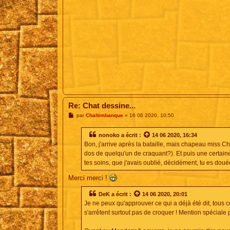
Re: Chat dessine...
M
par
Chaltimbanque
»
16 06 2020, 10:50
e
s
s
nonoko
a écrit :
14 06 2020, 16:34
a
Bon, j'arrive après la bataille, mais chapeau miss Cha
g
e
dos de quelqu'un de craquant?). Et puis une certain
tes soins, que j'avais oublié, décidément, tu es doué
Merci merci !
DeK
a écrit :
14 06 2020, 20:01
Je ne peux qu'approuver ce qui a déjà été dit, tous ce
s'arrêtent surtout pas de croquer ! Mention spécial