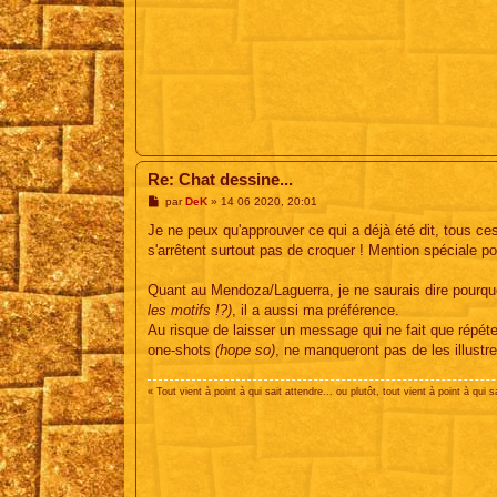
Re: Chat dessine...
M
par
DeK
»
14 06 2020, 20:01
e
s
Je ne peux qu'approuver ce qui a déjà été dit, tous ces
s
s'arrêtent surtout pas de croquer ! Mention spéciale 
a
g
e
Quant au Mendoza/Laguerra, je ne saurais dire pourqu
les motifs !?)
, il a aussi ma préférence.
Au risque de laisser un message qui ne fait que répéter
one-shots
(hope so)
, ne manqueront pas de les illustre
« Tout vient à point à qui sait attendre... ou plutôt, tout vient à point à qui s