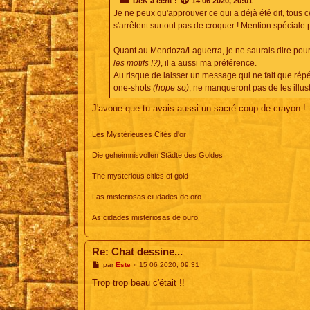
DeK
a écrit :
14 06 2020, 20:01
a
Je ne peux qu'approuver ce qui a déjà été dit, tous ce
g
e
s'arrêtent surtout pas de croquer ! Mention spécial
Quant au Mendoza/Laguerra, je ne saurais dire pour
les motifs !?)
, il a aussi ma préférence.
Au risque de laisser un message qui ne fait que répéte
one-shots
(hope so)
, ne manqueront pas de les illust
J'avoue que tu avais aussi un sacré coup de crayon !
Les Mystérieuses Cités d'or
Die geheimnisvollen Städte des Goldes
The mysterious cities of gold
Las misteriosas ciudades de oro
As cidades misteriosas de ouro
Re: Chat dessine...
M
par
Este
»
15 06 2020, 09:31
e
s
Trop trop beau c'était !!
s
a
g