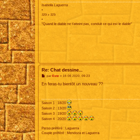
Isabella Laguerra
•
320i x 325i
•
"Quand le diable ne t’atteint pas, conduit ce qui est le diable"
Re: Chat dessine...
M
par
Este
»
16 06 2020, 09:23
e
s
En feras-tu bientôt un nouveau ??
s
a
g
e
Saison 1 : 18/20
Saison 2 : 13/20
Saison 3 : 19/20
Saison 4 : 20/20
Perso préféré : Laguerra
Couple préféré : Mendoza et Laguerra