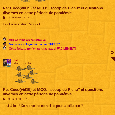
Re: Coco(vid19) et MCO: "scoop de Pichu" et questions
diverses en cette période de pandémie
M
03 06 2020, 11:14
e
s
La chanson des Rap-tout.
s
a
g
e
:
AH! Comme on se retrouve!
:
Ma première leçon ne t'a pas SUFFIT?
:
Cette fois, tu ne t'en sortiras pas si FACILEMENT!
Este
Maître Shaolin
Re: Coco(vid19) et MCO: "scoop de Pichu" et questions
diverses en cette période de pandémie
M
09 06 2020, 10:15
e
s
Tout à fait ! De nouvelles nouvelles pour la diffusion ?
s
a
g