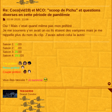
Re: Coco(vid19) et MCO: "scoop de Pichu" et questions
diverses en cette période de pandémie
M
03 06 2020, 11:06
e
s
Oui ! Mais c’etait quand même pas mon préféré .
s
Je me souviens y’en avait un ou ils étaient des vampires mais je me
a
g
rappelle plus du nom du clip. J’avais adoré celui la aussi.
e
Saison 1:
18
/20
Saison 2:
16
/20
Saison 3:
20
/20
Saison 4:
19,5
/20
Trio préféré
:
Perso préféré
:
Couple préféré
:
Vous êtes blessée ?
Je survivrai.
TEEGER59
Grand Condor