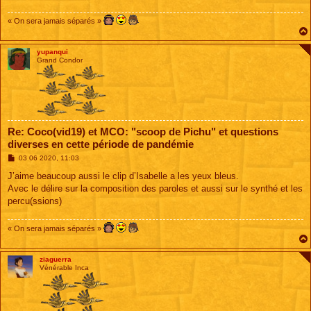
g
e
« On sera jamais séparés »
yupanqui
Grand Condor
Re: Coco(vid19) et MCO: "scoop de Pichu" et questions
diverses en cette période de pandémie
M
03 06 2020, 11:03
e
s
J’aime beaucoup aussi le clip d’Isabelle a les yeux bleus.
s
Avec le délire sur la composition des paroles et aussi sur le synthé et les
a
g
percu(ssions)
e
« On sera jamais séparés »
ziaguerra
Vénérable Inca