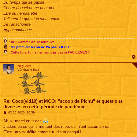
Du temps qui se passe
Contre duquel on ne peut rien
Être ou ne pas être
Telle est la question sinusoïdale
De l'anachorète
Hypocondriaque
:
AH! Comme on se retrouve!
:
Ma première leçon ne t'a pas SUFFIT?
:
Cette fois, tu ne t'en sortiras pas si FACILEMENT!
ziaguerra
Vénérable Inca
Re: Coco(vid19) et MCO: "scoop de Pichu" et questions
diverses en cette période de pandémie
M
03 06 2020, 10:59
e
s
Ah ok merci en tt cas
s
J’adore parce qu’ils mettent des mots qui n’ont aucun sens.
a
g
C’est un vrai délire comme tu dis yupanqui !
e