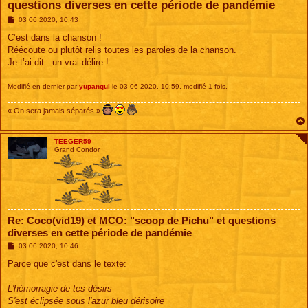
questions diverses en cette période de pandémie
M
03 06 2020, 10:43
e
s
C’est dans la chanson !
s
Réécoute ou plutôt relis toutes les paroles de la chanson.
a
g
Je t’ai dit : un vrai délire !
e
Modifié en dernier par
yupanqui
le 03 06 2020, 10:59, modifié 1 fois.
« On sera jamais séparés »
TEEGER59
Grand Condor
Re: Coco(vid19) et MCO: "scoop de Pichu" et questions
diverses en cette période de pandémie
M
03 06 2020, 10:46
e
s
Parce que c'est dans le texte:
s
a
g
L'hémorragie de tes désirs
e
S'est éclipsée sous l'azur bleu dérisoire