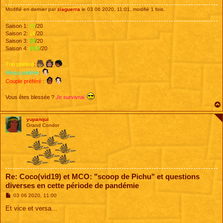
Modifié en dernier par
ziaguerra
le 03 06 2020, 11:01, modifié 1 fois.
Saison 1:
18
/20
Saison 2:
16
/20
Saison 3:
20
/20
Saison 4:
19,5
/20
Trio préféré
:
Perso préféré
:
Couple préféré
:
Vous êtes blessée ?
Je survivrai.
yupanqui
Grand Condor
Re: Coco(vid19) et MCO: "scoop de Pichu" et questions
diverses en cette période de pandémie
M
03 06 2020, 11:00
e
s
Et vice et versa...
s
a