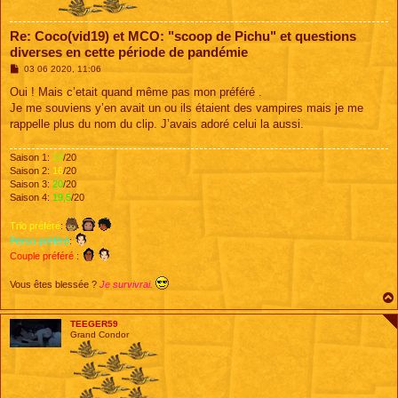
Re: Coco(vid19) et MCO: "scoop de Pichu" et questions
diverses en cette période de pandémie
M
03 06 2020, 11:06
e
s
Oui ! Mais c’etait quand même pas mon préféré .
s
Je me souviens y’en avait un ou ils étaient des vampires mais je me
a
g
rappelle plus du nom du clip. J’avais adoré celui la aussi.
e
Saison 1:
18
/20
Saison 2:
16
/20
Saison 3:
20
/20
Saison 4:
19,5
/20
Trio préféré
:
Perso préféré
:
Couple préféré
:
Vous êtes blessée ?
Je survivrai.
TEEGER59
Grand Condor