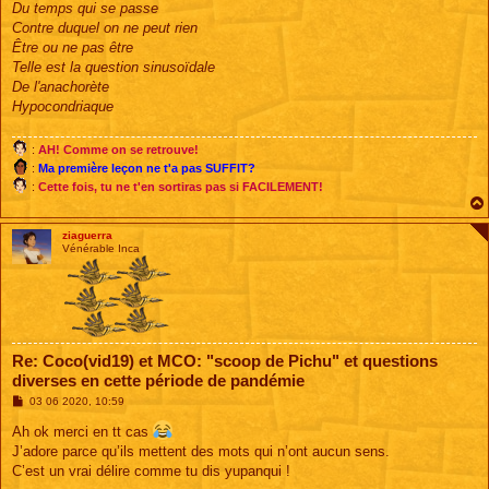
Du temps qui se passe
Contre duquel on ne peut rien
Être ou ne pas être
Telle est la question sinusoïdale
De l'anachorète
Hypocondriaque
:
AH! Comme on se retrouve!
:
Ma première leçon ne t'a pas SUFFIT?
:
Cette fois, tu ne t'en sortiras pas si FACILEMENT!
ziaguerra
Vénérable Inca
Re: Coco(vid19) et MCO: "scoop de Pichu" et questions
diverses en cette période de pandémie
M
03 06 2020, 10:59
e
s
Ah ok merci en tt cas
s
J’adore parce qu’ils mettent des mots qui n’ont aucun sens.
a
g
C’est un vrai délire comme tu dis yupanqui !
e