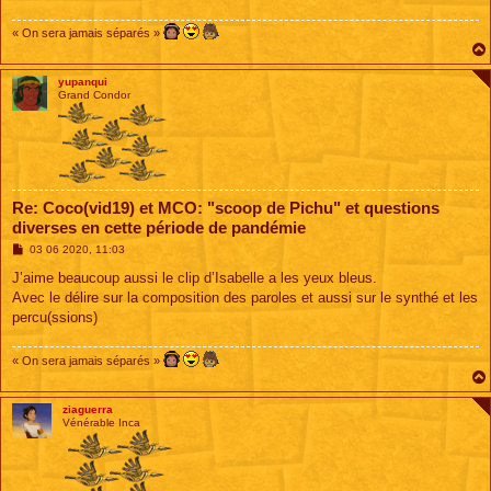
g
e
« On sera jamais séparés »
yupanqui
Grand Condor
Re: Coco(vid19) et MCO: "scoop de Pichu" et questions
diverses en cette période de pandémie
M
03 06 2020, 11:03
e
s
J’aime beaucoup aussi le clip d’Isabelle a les yeux bleus.
s
Avec le délire sur la composition des paroles et aussi sur le synthé et les
a
g
percu(ssions)
e
« On sera jamais séparés »
ziaguerra
Vénérable Inca