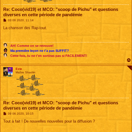
Re: Coco(vid19) et MCO: "scoop de Pichu" et questions
diverses en cette période de pandémie
M
03 06 2020, 11:14
e
s
La chanson des Rap-tout.
s
a
g
e
:
AH! Comme on se retrouve!
:
Ma première leçon ne t'a pas SUFFIT?
:
Cette fois, tu ne t'en sortiras pas si FACILEMENT!
Este
Maître Shaolin
Re: Coco(vid19) et MCO: "scoop de Pichu" et questions
diverses en cette période de pandémie
M
09 06 2020, 10:15
e
s
Tout à fait ! De nouvelles nouvelles pour la diffusion ?
s
a
g