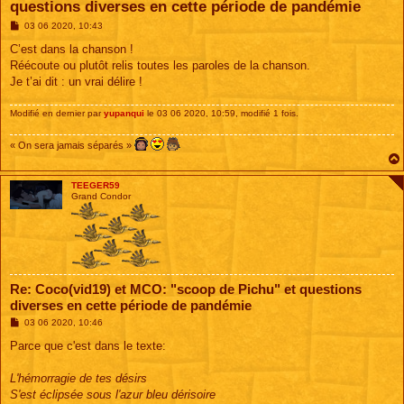
questions diverses en cette période de pandémie
M
03 06 2020, 10:43
e
s
C’est dans la chanson !
s
Réécoute ou plutôt relis toutes les paroles de la chanson.
a
g
Je t’ai dit : un vrai délire !
e
Modifié en dernier par
yupanqui
le 03 06 2020, 10:59, modifié 1 fois.
« On sera jamais séparés »
TEEGER59
Grand Condor
Re: Coco(vid19) et MCO: "scoop de Pichu" et questions
diverses en cette période de pandémie
M
03 06 2020, 10:46
e
s
Parce que c'est dans le texte:
s
a
g
L'hémorragie de tes désirs
e
S'est éclipsée sous l'azur bleu dérisoire