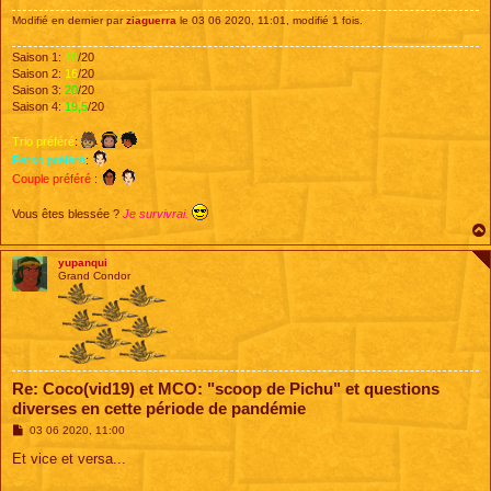
Modifié en dernier par
ziaguerra
le 03 06 2020, 11:01, modifié 1 fois.
Saison 1:
18
/20
Saison 2:
16
/20
Saison 3:
20
/20
Saison 4:
19,5
/20
Trio préféré
:
Perso préféré
:
Couple préféré
:
Vous êtes blessée ?
Je survivrai.
yupanqui
Grand Condor
Re: Coco(vid19) et MCO: "scoop de Pichu" et questions
diverses en cette période de pandémie
M
03 06 2020, 11:00
e
s
Et vice et versa...
s
a