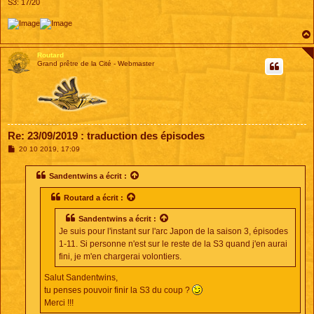
S3: 17/20
Routard
Grand prêtre de la Cité - Webmaster
Re: 23/09/2019 : traduction des épisodes
M
20 10 2019, 17:09
e
s
s
Sandentwins
a écrit :
a
g
Routard
a écrit :
e
Sandentwins
a écrit :
Je suis pour l'instant sur l'arc Japon de la saison 3, épisodes
1-11. Si personne n'est sur le reste de la S3 quand j'en aurai
fini, je m'en chargerai volontiers.
Salut Sandentwins,
tu penses pouvoir finir la S3 du coup ?
Merci !!!