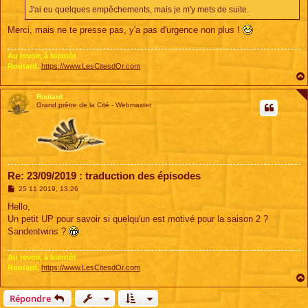
J'ai eu quelques empêchements, mais je m'y mets de suite.
Merci, mais ne te presse pas, y'a pas d'urgence non plus !
Au revoir, à bientôt
Routard,
https://www.LesCitesdOr.com
Routard
Grand prêtre de la Cité - Webmaster
Re: 23/09/2019 : traduction des épisodes
M
25 11 2019, 13:26
e
s
Hello,
s
Un petit UP pour savoir si quelqu'un est motivé pour la saison 2 ?
a
g
Sandentwins ?
e
Au revoir, à bientôt
Routard,
https://www.LesCitesdOr.com
Répondre