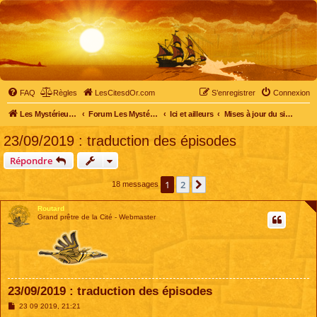
FAQ
Règles
LesCitesdOr.com
S’enregistrer
Connexion
Les Mystérieuses Cités d'Or - LesCitesdOr.com
Forum Les Mystérieuses Cités d'Or
Ici et ailleurs
Mises à jour du site et du forum
23/09/2019 : traduction des épisodes
Répondre
1
2
Suivante
18 messages
Routard
Grand prêtre de la Cité - Webmaster
23/09/2019 : traduction des épisodes
M
23 09 2019, 21:21
e