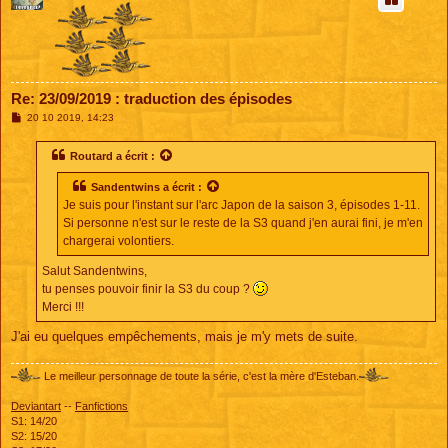
Re: 23/09/2019 : traduction des épisodes
M
20 10 2019, 14:23
e
s
s
Routard
a écrit :
a
g
Sandentwins
a écrit :
e
Je suis pour l'instant sur l'arc Japon de la saison 3, épisodes 1-11.
Si personne n'est sur le reste de la S3 quand j'en aurai fini, je m'en
chargerai volontiers.
Salut Sandentwins,
tu penses pouvoir finir la S3 du coup ?
Merci !!!
J'ai eu quelques empêchements, mais je m'y mets de suite.
Le meilleur personnage de toute la série, c'est la mère d'Esteban.
Deviantart
--
Fanfictions
S1: 14/20
S2: 15/20