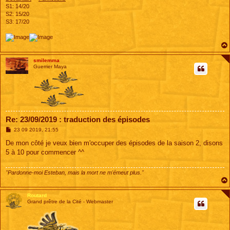
S1: 14/20
S2: 15/20
S3: 17/20
smilemma
Guerrier Maya
Re: 23/09/2019 : traduction des épisodes
M
23 09 2019, 21:55
e
s
De mon côté je veux bien m'occuper des épisodes de la saison 2, disons
s
5 à 10 pour commencer ^^
a
g
e
"Pardonne-moi Esteban, mais la mort ne m'émeut plus."
Routard
Grand prêtre de la Cité - Webmaster