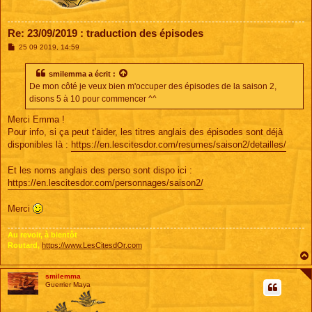
Re: 23/09/2019 : traduction des épisodes
M
25 09 2019, 14:59
e
s
s
smilemma
a écrit :
a
De mon côté je veux bien m'occuper des épisodes de la saison 2,
g
e
disons 5 à 10 pour commencer ^^
Merci Emma !
Pour info, si ça peut t'aider, les titres anglais des épisodes sont déjà
disponibles là :
https://en.lescitesdor.com/resumes/saison2/detailles/
Et les noms anglais des perso sont dispo ici :
https://en.lescitesdor.com/personnages/saison2/
Merci
Au revoir, à bientôt
Routard,
https://www.LesCitesdOr.com
smilemma
Guerrier Maya