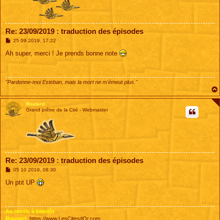
Re: 23/09/2019 : traduction des épisodes
M
25 09 2019, 17:22
e
s
Ah super, merci ! Je prends bonne note
s
a
g
e
"Pardonne-moi Esteban, mais la mort ne m'émeut plus."
Routard
Grand prêtre de la Cité - Webmaster
Re: 23/09/2019 : traduction des épisodes
M
05 10 2019, 08:30
e
s
Un ptit UP
s
a
g
e
Au revoir, à bientôt
Routard,
https://www.LesCitesdOr.com