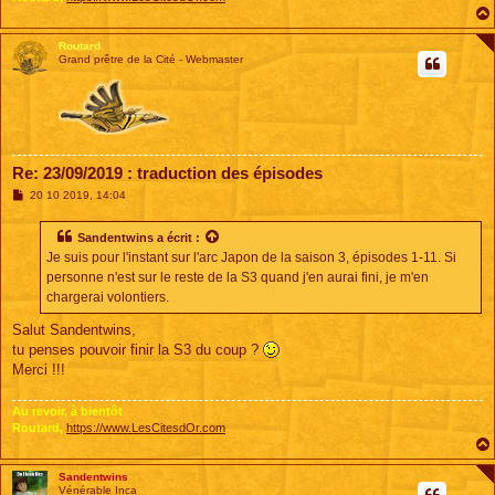
Routard
Grand prêtre de la Cité - Webmaster
Re: 23/09/2019 : traduction des épisodes
M
20 10 2019, 14:04
e
s
s
Sandentwins
a écrit :
a
Je suis pour l'instant sur l'arc Japon de la saison 3, épisodes 1-11. Si
g
e
personne n'est sur le reste de la S3 quand j'en aurai fini, je m'en
chargerai volontiers.
Salut Sandentwins,
tu penses pouvoir finir la S3 du coup ?
Merci !!!
Au revoir, à bientôt
Routard,
https://www.LesCitesdOr.com
Sandentwins
Vénérable Inca