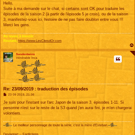
s
Hello,
s
Suite à ma demande sur le chat, si certains sont OK pour traduire les
a
g
épisodes de la saison 2 (à partir de l'épisode 5 je crois), ou de la saison
e
3, manifestez-vous ici, histoire de ne pas faire doublon entre vous !!!
Merci les gens.
Au revoir, à bientôt
Routard,
https://www.LesCitesdOr.com
Sandentwins
Vénérable Inca
Re: 23/09/2019 : traduction des épisodes
M
23 09 2019, 21:36
e
s
Je suis pour l'instant sur l'arc Japon de la saison 3, épisodes 1-11. Si
s
personne n'est sur le reste de la S3 quand j'en aurai fini, je m'en chargerai
a
g
volontiers.
e
Le meilleur personnage de toute la série, c'est la mère d'Esteban.
Deviantart
--
Fanfictions