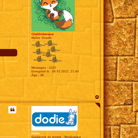
Chaltimbanque
Maître Shaolin
Messages :
1022
Enregistré le :
08 01 2017, 21:44
Âge :
38
H
a
u
t
Dodie
Gardienne du temple - Modératrice