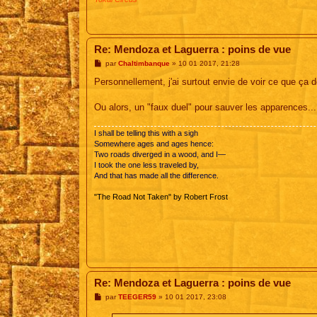
Re: Mendoza et Laguerra : poins de vue
M
par
Chaltimbanque
»
10 01 2017, 21:28
e
s
Personnellement, j'ai surtout envie de voir ce que ça 
s
a
g
Ou alors, un "faux duel" pour sauver les apparences...
e
I shall be telling this with a sigh
Somewhere ages and ages hence:
Two roads diverged in a wood, and I—
I took the one less traveled by,
And that has made all the difference.
"The Road Not Taken" by Robert Frost
Re: Mendoza et Laguerra : poins de vue
M
par
TEEGER59
»
10 01 2017, 23:08
e
s