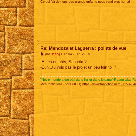
Ce qui fait de nous des grands enfants nous rend plus humain...
Re: Mendoza et Laguerra : points de vue
M
par
Raang
»
16 04 2017, 22:20
e
s
-Et les enfants, Senorita ?
s
-Euh...tu vois pas le projet un peu loin toi ?
a
g
e
"Notre monde a été bâti dans l'or et dans le sang"-Raang alias 
Mes fanfictions (hors MCO)
https://www.fanfiction.net/u/715076