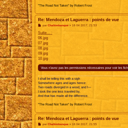
"The Road Not Taken" by Robert Frost
Re: Mendoza et Laguerra : points de vue
M
par
Chaltimbanque
»
16 04 2017, 21:53
e
s
Suite... :
s
06.jpg
a
g
07.jpg
e
08.jpg
09.jpg
10.jpg
Vous n’avez pas les permissions nécessaires pour voir les fich
I shall be telling this with a sigh
Somewhere ages and ages hence:
Two roads diverged in a wood, and I—
I took the one less traveled by,
And that has made all the difference.
"The Road Not Taken" by Robert Frost
Re: Mendoza et Laguerra : points de vue
M
par
Chaltimbanque
»
16 04 2017, 21:55
e