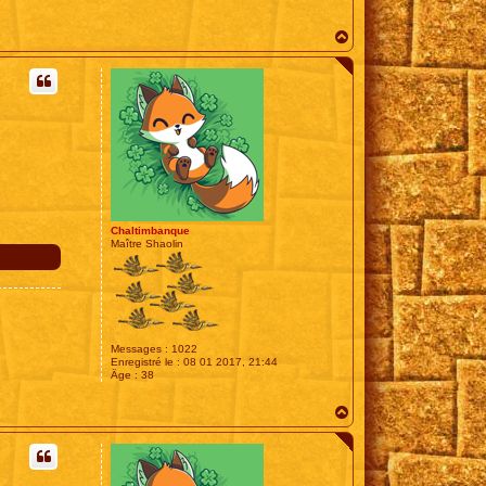
H
a
u
t
Chaltimbanque
Maître Shaolin
Messages :
1022
Enregistré le :
08 01 2017, 21:44
Âge :
38
H
a
u
t