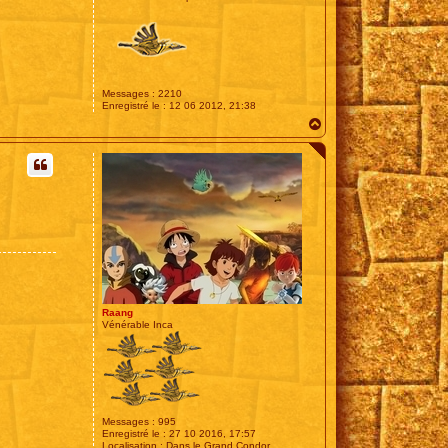
Messages :
2210
Enregistré le :
12 06 2012, 21:38
H
a
u
t
Raang
Vénérable Inca
Messages :
995
Enregistré le :
27 10 2016, 17:57
Localisation :
Dans le Grand Condor