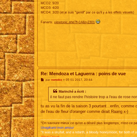
MCO2: 9/20
MCO3: 4/20
MCO4: 3/20 (et je suis "gentil" par ce qu'il y a les effets visuels)
Fanarts:
viewtopic.php?f=14&t=2301
Re: Mendoza et Laguerra : poins de vue
M
par
nonoko
»
05 01 2017, 20:44
e
s
s
Marinché a écrit :
a
il ne faut pas rendre l'histoire trop a l'eau de rose no
g
e
tu as vu la fin de la saison 3 pourtant...enfin, comme d
de l'eau de fleur d'oranger comme dirait Raang x-)
"On savoure mieux ce qu'on a désiré plus longtemps, n'est-ce 
Unagikami mon amour
"It was a skyfall, and a rebirth, a bloody honeymoon, for both of u
Yokai Circus