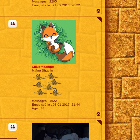
Messages :
2205
Enregistré le :
21 09 2013, 20:22
H
a
u
t
Chaltimbanque
Maître Shaolin
Messages :
1022
Enregistré le :
08 01 2017, 21:44
Âge :
38
H
a
u
t