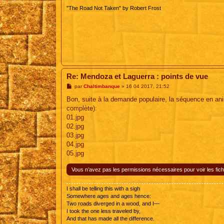
"The Road Not Taken" by Robert Frost
Re: Mendoza et Laguerra : points de vue
M
par
Chaltimbanque
»
16 04 2017, 21:52
e
s
Bon, suite à la demande populaire, la séquence en an
s
complète):
a
g
01.jpg
e
02.jpg
03.jpg
04.jpg
05.jpg
Vous n’avez pas les permissions nécessaires pour voir les fich
I shall be telling this with a sigh
Somewhere ages and ages hence:
Two roads diverged in a wood, and I—
I took the one less traveled by,
And that has made all the difference.