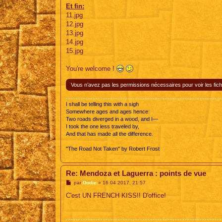
s
Et fin:
s
11.jpg
a
g
12.jpg
e
13.jpg
14.jpg
15.jpg
You're welcome !
Vous n’avez pas les permissions nécessaires pour voir les fich
I shall be telling this with a sigh
Somewhere ages and ages hence:
Two roads diverged in a wood, and I—
I took the one less traveled by,
And that has made all the difference.
"The Road Not Taken" by Robert Frost
Re: Mendoza et Laguerra : points de vue
M
par
Dodie
»
16 04 2017, 21:57
e
s
C'est UN FRENCH KISS!! D'office!
s
a
g
e