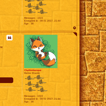
Messages :
1022
Enregistré le :
08 01 2017, 21:44
Âge :
38
H
a
u
t
ne
Chaltimbanque
Maître Shaolin
Messages :
1022
Enregistré le :
08 01 2017, 21:44
Âge :
38