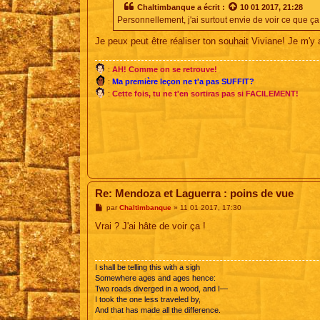
s
Chaltimbanque
a écrit :
10 01 2017, 21:28
a
Personnellement, j'ai surtout envie de voir ce que ç
g
e
Je peux peut être réaliser ton souhait Viviane! Je m'y
:
AH! Comme on se retrouve!
:
Ma première leçon ne t'a pas SUFFIT?
:
Cette fois, tu ne t'en sortiras pas si FACILEMENT!
Re: Mendoza et Laguerra : poins de vue
M
par
Chaltimbanque
»
11 01 2017, 17:30
e
s
Vrai ? J'ai hâte de voir ça !
s
a
g
e
I shall be telling this with a sigh
Somewhere ages and ages hence:
Two roads diverged in a wood, and I—
I took the one less traveled by,
And that has made all the difference.