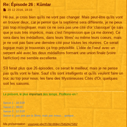
Re: Épisode 26 : Kûmlar
M
20 12 2016, 18:33
e
s
Hé oui, je crois bien qu'ils ne vont pas changer. Mais peut-être qu'ils vont
s
en trouver deux, car je pense que la septième sera différente, je ne peux
a
g
pas trop m'expliquer, mais ce ne sera pas une cité d'or 'classique' (je sais
e
que je suis très imprécis, mais c'est l'impression que ça me donne). Ce
sera dans les médaillons, dans leurs 'êtres' ou même leurs coeurs, mais
je ne voit pas faire une dernière cité pour toutes les réunires. Ce serait
logique mais je trouverais ça trop prévisible. L'idée de l'oeuf avec un
serpent ailé avec les deux médaillons formant une union finale (voire
fanfiction) me semble excellente.
S'il ferait plus que 26 épisodes, ce serait le meilleur, mais je ne pense
pas qu'ils vont le faire. Sauf s'ils sont intelligents et qu'ils veulent faire un
truc au top pour nous, les fans des Mystérieuses Cités d'Or, quelques
soit les saisons.
Le présent, le plus
important
des temps. Profitons-en !
Saison 1 : 18.5/20
Saison 2 : 08/20
Saison 3 : 12.5/20
Saison 4 : pas pire que la 3ème, mais pas mieux... quoique...
Ma présentation :
viewtopic.php?f=7&t=80&p=75462#p75462