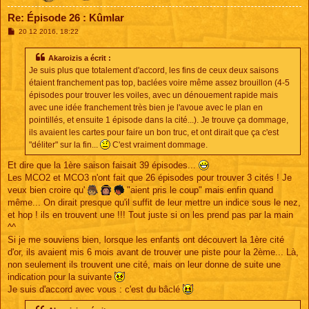
Re: Épisode 26 : Kûmlar
M
20 12 2016, 18:22
e
s
s
Akaroizis a écrit :
a
Je suis plus que totalement d'accord, les fins de ceux deux saisons
g
e
étaient franchement pas top, baclées voire même assez brouillon (4-5
épisodes pour trouver les voiles, avec un dénouement rapide mais
avec une idée franchement très bien je l'avoue avec le plan en
pointillés, et ensuite 1 épisode dans la cité...). Je trouve ça dommage,
ils avaient les cartes pour faire un bon truc, et ont dirait que ça c'est
"déliter" sur la fin...
C'est vraiment dommage.
Et dire que la 1ère saison faisait 39 épisodes...
Les MCO2 et MCO3 n'ont fait que 26 épisodes pour trouver 3 cités ! Je
veux bien croire qu'
"aient pris le coup" mais enfin quand
même... On dirait presque qu'il suffit de leur mettre un indice sous le nez,
et hop ! ils en trouvent une !!! Tout juste si on les prend pas par la main
^^
Si je me souviens bien, lorsque les enfants ont découvert la 1ère cité
d'or, ils avaient mis 6 mois avant de trouver une piste pour la 2ème... Là,
non seulement ils trouvent une cité, mais on leur donne de suite une
indication pour la suivante
Je suis d'accord avec vous : c'est du bâclé