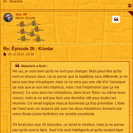
Ex : Akaroizis
Seb_RF
Maître Shaolin
Re: Épisode 26 : Kûmlar
M
20 12 2016, 18:38
e
s
s
Akaroizis a écrit :
a
Hé oui, je crois bien qu'ils ne vont pas changer. Mais peut-être qu'ils
g
e
vont en trouver deux, car je pense que la septième sera différente, je ne
peux pas trop m'expliquer, mais ce ne sera pas une cité d'or 'classique'
(je sais que je suis très imprécis, mais c'est l'impression que ça me
donne). Ce sera dans les médaillons, dans leurs 'êtres' ou même leurs
coeurs, mais je ne voit pas faire une dernière cité pour toutes les
réunires. Ce serait logique mais je trouverais ça trop prévisible. L'idée
de l'oeuf avec un serpent ailé avec les deux médaillons formant une
union finale (voire fanfiction) me semble excellente.
S'il ferait plus que 26 épisodes, ce serait le meilleur, mais je ne pense
pas qu'ils vont le faire. Sauf s'ils sont intelligents et qu'ils veulent faire