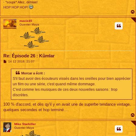
- *soupir* Allez, déblaie!
HOP HOP HOP!
mavie45
Guerrier Maya
Re: Épisode 26 : Kûmlar
M
14 12 2016, 21:07
e
s
s
Morcar a écrit :
a
S'il faut avoir des écouteurs vissés dans les oreilles pour bien apprécier
g
e
un film ou une série, c'est quand même dommage.
C'est comme les musiques de ces deux nouvelles saisons : trop
discrètes.
100 % d'accord, et dès qy'il y en avait une de superbe tendance vintage,
quelques secondes et hop terminé....
Mike Starkiller
Guerrier Maya