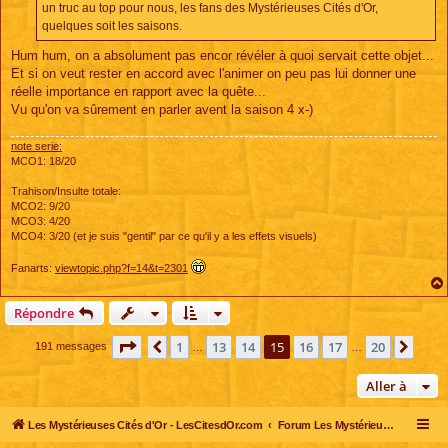
un truc au top pour nous, les fans des Mystérieuses Cités d'Or,
quelques soit les saisons.
Hum hum, on a absolument pas encor révéler à quoi servait cette objet...
Et si on veut rester en accord avec l'animer on peu pas lui donner une
réelle importance en rapport avec la quête...
Vu qu'on va sûrement en parler avent la saison 4 x-)
note serie:
MCO1: 18/20
Trahison/Insulte totale:
MCO2: 9/20
MCO3: 4/20
MCO4: 3/20 (et je suis "gentil" par ce qu'il y a les effets visuels)
Fanarts:
viewtopic.php?f=14&t=2301
Répondre
Page
15
sur
20
1
13
14
15
16
17
20
Précédente
Suiv
191 messages
…
…
Aller à
Les Mystérieuses Cités d'Or - LesCitesdOr.com
Forum Les Mystérieuses Cités d'Or