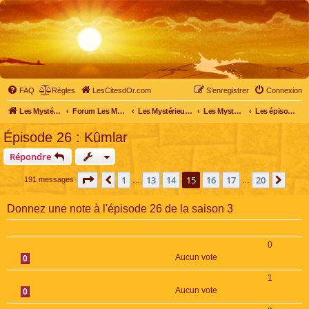
FAQ
Règles
LesCitesdOr.com
S’enregistrer
Connexion
Les Mystérieuses Cités d'Or - LesCitesdOr.com
Forum Les Mystérieuses Cités d'Or
Les Mystérieuses Cités d'Or
Les Mystérieuses Cités d'Or : saison 3 (2016)
Les épisodes de la saison 3
Épisode 26 : Kûmlar
Répondre
Page
15
sur
20
1
13
14
15
16
17
20
Précédente
Suiv
191 messages
…
…
Donnez une note à l'épisode 26 de la saison 3
0
Aucun vote
0
1
Aucun vote
0