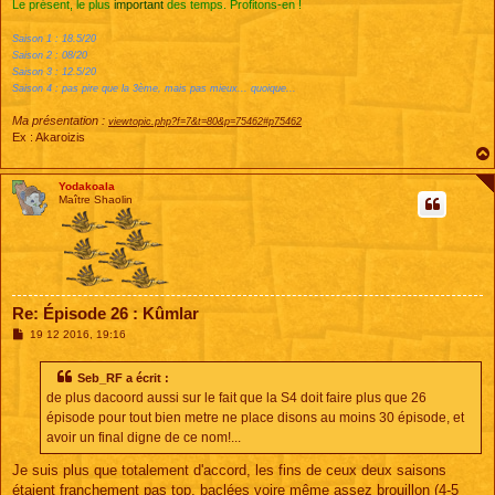
Le présent, le plus
important
des temps. Profitons-en !
Saison 1 : 18.5/20
Saison 2 : 08/20
Saison 3 : 12.5/20
Saison 4 : pas pire que la 3ème, mais pas mieux... quoique...
Ma présentation :
viewtopic.php?f=7&t=80&p=75462#p75462
Ex : Akaroizis
Yodakoala
Maître Shaolin
Re: Épisode 26 : Kûmlar
M
19 12 2016, 19:16
e
s
s
Seb_RF a écrit :
a
de plus dacoord aussi sur le fait que la S4 doit faire plus que 26
g
e
épisode pour tout bien metre ne place disons au moins 30 épisode, et
avoir un final digne de ce nom!...
Je suis plus que totalement d'accord, les fins de ceux deux saisons
étaient franchement pas top, baclées voire même assez brouillon (4-5