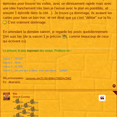
épisodes pour trouver les voiles, avec un dénouement rapide mais avec
une idée franchement très bien je l'avoue avec le plan en pointillés, et
ensuite 1 épisode dans la cité...). Je trouve ça dommage, ils avaient les
cartes pour faire un bon truc, et ont dirait que ça c'est "déliter" sur la fin...
C'est vraiment dommage.
En attendant la dernière saison, je regarde les posts quotidiennement
(j'en suis fan (de la saison 1 je précise
), comme beaucoup de ceux
qui écrivent ici).
Le présent, le plus
important
des temps. Profitons-en !
Saison 1 : 18.5/20
Saison 2 : 08/20
Saison 3 : 12.5/20
Saison 4 : pas pire que la 3ème, mais pas mieux... quoique...
Ma présentation :
viewtopic.php?f=7&t=80&p=75462#p75462
Ex : Akaroizis
Xia
Grand Condor