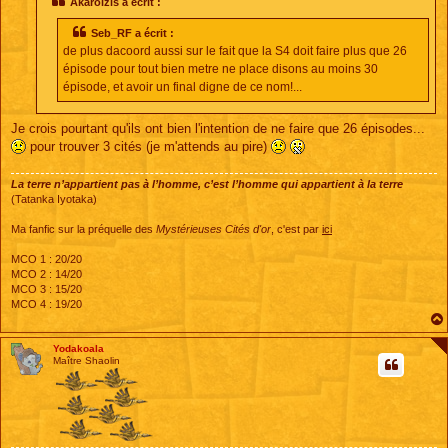
Akaroizis a écrit :
Seb_RF a écrit :
de plus dacoord aussi sur le fait que la S4 doit faire plus que 26
épisode pour tout bien metre ne place disons au moins 30
épisode, et avoir un final digne de ce nom!...
Je crois pourtant qu'ils ont bien l'intention de ne faire que 26 épisodes...
pour trouver 3 cités (je m'attends au pire)
La terre n’appartient pas à l’homme, c’est l’homme qui appartient à la terre
(Tatanka Iyotaka)
Ma fanfic sur la préquelle des
Mystérieuses Cités d'or
, c'est par
ici
MCO 1 : 20/20
MCO 2 : 14/20
MCO 3 : 15/20
MCO 4 : 19/20
Yodakoala
Maître Shaolin