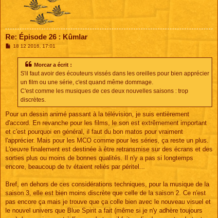
Re: Épisode 26 : Kûmlar
M
18 12 2016, 17:01
e
s
s
Morcar a écrit :
a
S'il faut avoir des écouteurs vissés dans les oreilles pour bien apprécier
g
e
un film ou une série, c'est quand même dommage.
C'est comme les musiques de ces deux nouvelles saisons : trop
discrètes.
Pour un dessin animé passant à la télévision, je suis entièrement
d'accord. En revanche pour les films, le son est extrêmement important
et c'est pourquoi en général, il faut du bon matos pour vraiment
l'apprécier. Mais pour les MCO comme pour les séries, ça reste un plus.
L'oeuvre finalement est destinée à être retransmise sur des écrans et des
sorties plus ou moins de bonnes qualités. Il n'y a pas si longtemps
encore, beaucoup de tv étaient reliés par péritel...
Bref, en dehors de ces considérations techniques, pour la musique de la
saison 3, elle est bien moins discrète que celle de la saison 2. Ce n'est
pas encore ça mais je trouve que ça colle bien avec le nouveau visuel et
le nouvel univers que Blue Spirit a fait (même si je n'y adhère toujours