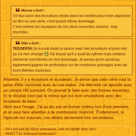
e
s
s
Morcar a écrit :
a
S'il faut avoir des écouteurs vissés dans les oreilles pour bien apprécier
g
e
un film ou une série, c'est quand même dommage.
C'est comme les musiques de ces deux nouvelles saisons : trop
discrètes.
Ellie a écrit :
TEEGER59
j'ai écouté toute la saison avec des écouteurs et pour moi
ça n'a rien changé
J'ai trouvé qu'il y avait du rythme mais certains
éléments sont bâclés et c'est dommage. Je pense qu'on aurait pu
également gagner en profondeur sur de nombreux passages avec de
bons thèmes musicaux.
Attention, il y a écouteurs et écouteurs. Je pense que cette série vaut la
peine d'être visionnée avec du vrai matos. J'ai réécouté cet épisode avec
un casque Hifi surround. On pourrait le faire avec des bonnes enceintes.
Et le résultat n'est pas le même que sur mon smartphone avec des
écouteurs de base.
Idem pour l'image. J'ai pu les voir en format cinéma lors d'une première,
et on peut faire attention à de nombreuses nuances. Évidemment, si
l'épisode est mauvais, ces détails deviennent très secondaires.
- On s'est tout de même embrassés, cela ne signifie donc rien?
- HEIN? T'as embrassé Ambrosius?