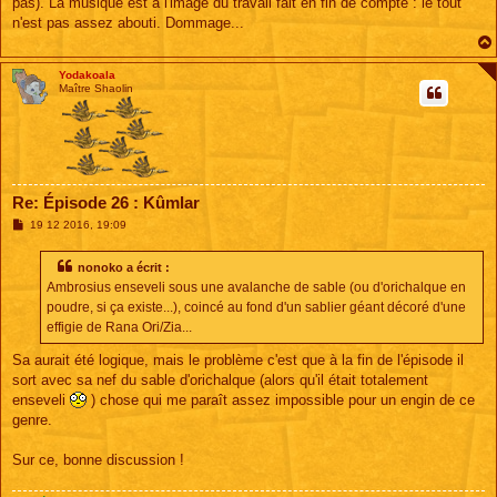
pas). La musique est à l'image du travail fait en fin de compte : le tout
n'est pas assez abouti. Dommage...
Yodakoala
Maître Shaolin
Re: Épisode 26 : Kûmlar
M
19 12 2016, 19:09
e
s
s
nonoko a écrit :
a
Ambrosius enseveli sous une avalanche de sable (ou d'orichalque en
g
e
poudre, si ça existe...), coincé au fond d'un sablier géant décoré d'une
effigie de Rana Ori/Zia...
Sa aurait été logique, mais le problème c'est que à la fin de l'épisode il
sort avec sa nef du sable d'orichalque (alors qu'il était totalement
enseveli
) chose qui me paraît assez impossible pour un engin de ce
genre.
Sur ce, bonne discussion !