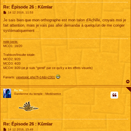
Re: Épisode 26 : Kûmlar
M
14 12 2016, 11:53
e
s
Je sais bien que mon orthographe est mon talon d'Achille, croyais moi je
s
fait attention, mais je vais pas aller demandai à quelqu'un de me coriger
a
g
systématiquement ...
e
note serie:
MCO1: 18/20
Trahison/Insulte totale:
MCO2: 9/20
MCO3: 4/20
MCO4: 3/20 (et je suis "gentil" par ce qu'il y a les effets visuels)
Fanarts:
viewtopic.php?f=14&t=2301
Ra Mu
Gardienne du temple - Modératrice
Re: Épisode 26 : Kûmlar
M
14 12 2016, 15:49