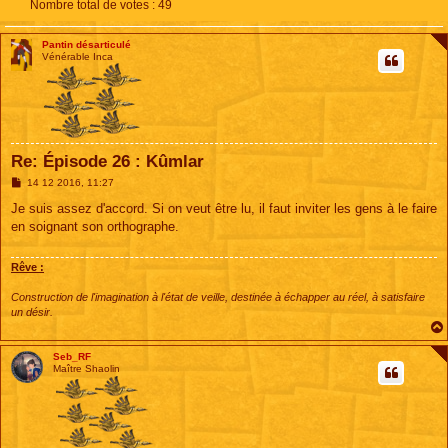
Nombre total de votes :
49
Pantin désarticulé
Vénérable Inca
Re: Épisode 26 : Kûmlar
M
14 12 2016, 11:27
e
s
Je suis assez d'accord. Si on veut être lu, il faut inviter les gens à le faire
s
en soignant son orthographe.
a
g
e
Rêve :
Construction de l'imagination à l'état de veille, destinée à échapper au réel, à satisfaire
un désir.
Seb_RF
Maître Shaolin