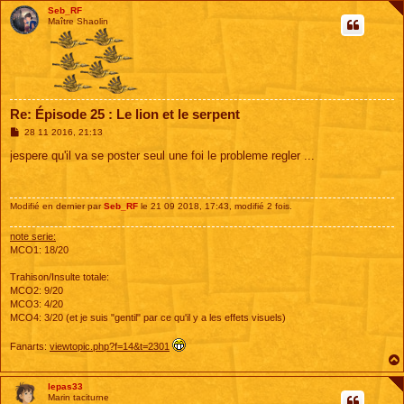
Seb_RF
Maître Shaolin
Re: Épisode 25 : Le lion et le serpent
M
28 11 2016, 21:13
e
s
jespere qu'il va se poster seul une foi le probleme regler ...
s
a
g
e
Modifié en dernier par
Seb_RF
le 21 09 2018, 17:43, modifié 2 fois.
note serie:
MCO1: 18/20
Trahison/Insulte totale:
MCO2: 9/20
MCO3: 4/20
MCO4: 3/20 (et je suis "gentil" par ce qu'il y a les effets visuels)
Fanarts:
viewtopic.php?f=14&t=2301
lepas33
Marin taciturne