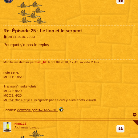
Re: Épisode 25 : Le lion et le serpent
M
28 11 2016, 20:23
e
s
Pourquoi y'a pas le replay...
s
a
g
e
Modifié en dernier par
Seb_RF
le 21 09 2018, 17:42, modifié 2 fois.
note serie:
MCO1: 18/20
Trahison/Insulte totale:
MCO2: 9/20
MCO3: 4/20
MCO4: 3/20 (et je suis "gentil" par ce qu'il y a les effets visuels)
Fanarts:
viewtopic.php?f=14&t=2301
nico123
Alchimiste bavard