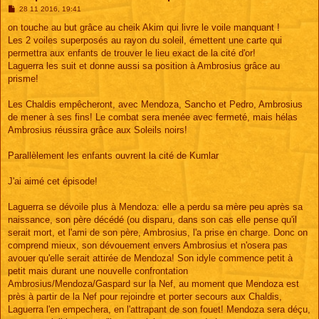
M
28 11 2016, 19:41
e
s
on touche au but grâce au cheik Akim qui livre le voile manquant !
s
Les 2 voiles superposés au rayon du soleil, émettent une carte qui
a
g
permettra aux enfants de trouver le lieu exact de la cité d'or!
e
Laguerra les suit et donne aussi sa position à Ambrosius grâce au
prisme!
Les Chaldis empêcheront, avec Mendoza, Sancho et Pedro, Ambrosius
de mener à ses fins! Le combat sera menée avec fermeté, mais hélas
Ambrosius réussira grâce aux Soleils noirs!
Parallèlement les enfants ouvrent la cité de Kumlar
J'ai aimé cet épisode!
Laguerra se dévoile plus à Mendoza: elle a perdu sa mère peu après sa
naissance, son père décédé (ou disparu, dans son cas elle pense qu'il
serait mort, et l'ami de son père, Ambrosius, l'a prise en charge. Donc on
comprend mieux, son dévouement envers Ambrosius et n'osera pas
avouer qu'elle serait attirée de Mendoza! Son idyle commence petit à
petit mais durant une nouvelle confrontation
Ambrosius/Mendoza/Gaspard sur la Nef, au moment que Mendoza est
près à partir de la Nef pour rejoindre et porter secours aux Chaldis,
Laguerra l'en empechera, en l'attrapant de son fouet! Mendoza sera déçu,