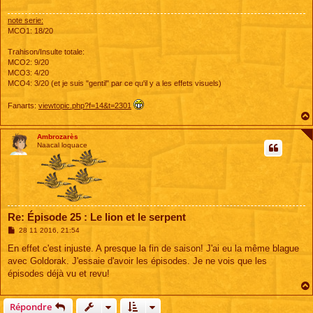
g
e
note serie:
MCO1: 18/20
Trahison/Insulte totale:
MCO2: 9/20
MCO3: 4/20
MCO4: 3/20 (et je suis "gentil" par ce qu'il y a les effets visuels)
Fanarts:
viewtopic.php?f=14&t=2301
Ambrozarès
Naacal loquace
Re: Épisode 25 : Le lion et le serpent
M
28 11 2016, 21:54
e
s
En effet c'est injuste. A presque la fin de saison! J'ai eu la même blague
s
avec Goldorak. J'essaie d'avoir les épisodes. Je ne vois que les
a
g
épisodes déjà vu et revu!
e
Répondre