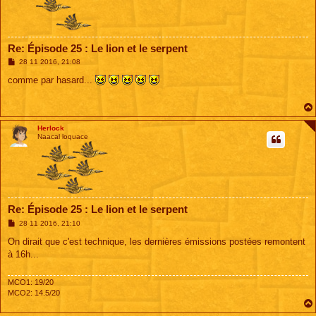
Re: Épisode 25 : Le lion et le serpent
M
28 11 2016, 21:08
e
s
comme par hasard...
s
a
g
e
Herlock
Naacal loquace
Re: Épisode 25 : Le lion et le serpent
M
28 11 2016, 21:10
e
s
On dirait que c'est technique, les dernières émissions postées remontent
s
à 16h...
a
g
e
MCO1: 19/20
MCO2: 14.5/20