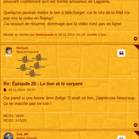
prouvant visiblement qu'il est tombé amoureux de Laguerra.
Quelqu'un pourrait mettre le lien à télécharger, car le site de la Rtbf n'a
pas mis la vidéo en Replay!
J'ai essayé de résumer, dommage que la vidéo n'est pas en ligne!
Modifié en dernier par
Ambrozarès
le 29 11 2016, 01:29, modifié 1 fois.
Herlock
Naacal loquace
Re: Épisode 25 : Le lion et le serpent
M
28 11 2016, 19:57
e
s
Oui pareil si une bonne âme (belge ?) avait un lien, j'appréciais beaucoup,
s
ça ne marche pas ce soir !
a
g
e
MCO1: 19/20
MCO2: 14.5/20
Seb_RF
Maître Shaolin