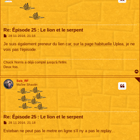
Re: Épisode 25 : Le lion et le serpent
M
28 11 2016, 21:16
e
s
Je suis également preneur du lien car, sur la page habituelle Uplea, je ne
s
vois pas l'épisode.
a
g
e
Chuck Norris a déjà compté jusqu'à l'infini.
Deux fois.
Seb_RF
Maître Shaolin
Re: Épisode 25 : Le lion et le serpent
M
28 11 2016, 21:18
e
s
Esteban ne peut pas le metre en ligne s'il ny a pas le replay...
s
a