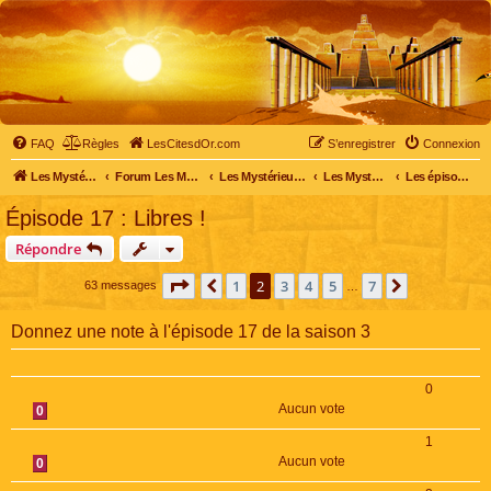
FAQ
Règles
LesCitesdOr.com
S’enregistrer
Connexion
Les Mystérieuses Cités d'Or - LesCitesdOr.com
Forum Les Mystérieuses Cités d'Or
Les Mystérieuses Cités d'Or
Les Mystérieuses Cités d'Or : saison 3 (2016)
Les épisodes de la saison 3
Épisode 17 : Libres !
Répondre
Page
2
sur
7
1
2
3
4
5
7
Précédente
Suivante
63 messages
…
Donnez une note à l'épisode 17 de la saison 3
0
Aucun vote
0
1
Aucun vote
0