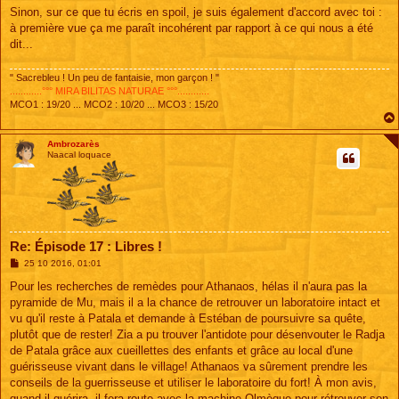
Sinon, sur ce que tu écris en spoil, je suis également d'accord avec toi :
à première vue ça me paraît incohérent par rapport à ce qui nous a été
dit...
" Sacrebleu ! Un peu de fantaisie, mon garçon ! "
............°°° MIRA BILITAS NATURAE °°°............
MCO1 : 19/20 ... MCO2 : 10/20 ... MCO3 : 15/20
Ambrozarès
Naacal loquace
Re: Épisode 17 : Libres !
M
25 10 2016, 01:01
e
s
Pour les recherches de remèdes pour Athanaos, hélas il n'aura pas la
s
pyramide de Mu, mais il a la chance de retrouver un laboratoire intact et
a
g
vu qu'il reste à Patala et demande à Estéban de poursuivre sa quête,
e
plutôt que de rester! Zia a pu trouver l'antidote pour désenvouter le Radja
de Patala grâce aux cueillettes des enfants et grâce au local d'une
guérisseuse vivant dans le village! Athanaos va sûrement prendre les
conseils de la guerrisseuse et utiliser le laboratoire du fort! À mon avis,
quand il guérira, il fera route avec la machine Olmèque pour rétrouver son