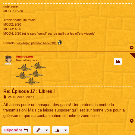
note serie:
MCO1: 18/20
Trahison/Insulte totale:
MCO2: 9/20
MCO3: 4/20
MCO4: 3/20 (et je suis "gentil" par ce qu'il y a les effets visuels)
Fanarts:
viewtopic.php?f=14&t=2301
Ambrozarès
Naacal loquace
Re: Épisode 17 : Libres !
M
25 10 2016, 20:51
e
s
Athanaos porte un masque, des gants! Une protection contre la
s
transmission! Mais ça laisse supposer qu'il est sur bonne voie pour la
a
g
guérison et que sa contamination est infime voire nulle!
e
Répondre