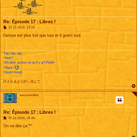
Re: Épisode 17 : Libres !
M
25 10 2016, 14:14
e
s
l'amour est plus fort que tout et il guerri tout.
s
a
g
e
Tap, tap, tap
-Hein?
-Eh bien, qu'est-ce qu'il y a? Parle!
-Niark!
Clock! Hurg!
許されるより許し信じて
aauurreelliiee
Re: Épisode 17 : Libres !
M
25 10 2016, 15:39
e
s
On va dire ça ^^
s
a
g