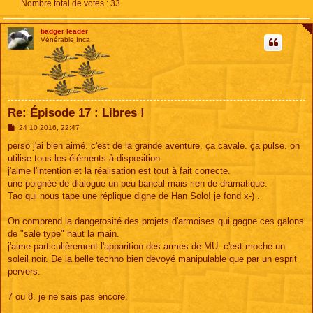
Nombre total de votes :
33
badger leader
Vénérable Inca
Re: Épisode 17 : Libres !
M
24 10 2016, 22:47
e
s
perso j'ai bien aimé. c'est de la grande aventure. ça cavale. ça pulse. on
s
utilise tous les éléments à disposition.
a
g
j'aime l'intention et la réalisation est tout à fait correcte.
e
une poignée de dialogue un peu bancal mais rien de dramatique.
Tao qui nous tape une réplique digne de Han Solo! je fond x-) .
On comprend la dangerosité des projets d'armoises qui gagne ces galons
de "sale type" haut la main.
j'aime particulièrement l'apparition des armes de MU. c'est moche un
soleil noir. De la belle techno bien dévoyé manipulable que par un esprit
pervers.
7 ou 8. je ne sais pas encore.