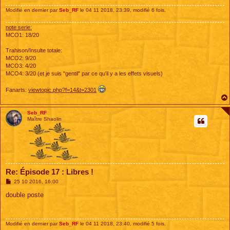
Modifié en dernier par
Seb_RF
le 04 11 2018, 23:39, modifié 6 fois.
note serie:
MCO1: 18/20
Trahison/Insulte totale:
MCO2: 9/20
MCO3: 4/20
MCO4: 3/20 (et je suis "gentil" par ce qu'il y a les effets visuels)
Fanarts:
viewtopic.php?f=14&t=2301
Seb_RF
Maître Shaolin
Re: Épisode 17 : Libres !
M
25 10 2016, 16:00
e
s
double poste
s
a
g
e
Modifié en dernier par
Seb_RF
le 04 11 2018, 23:40, modifié 5 fois.