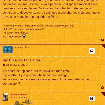
connaisse son mal. Perso, j'aurais pensé à un dispositif médical dans
une des cites avec lequel Zarès aurait fait chanter Esteban : je te
confisque ta découverte, et tu continues à chercher les cicis pour moi si
tu veux le récupérer pour guérir ton Père...
- On s'est tout de même embrassés, cela ne signifie donc rien?
- HEIN? T'as embrassé Ambrosius?
- *soupir* Allez, déblaie!
HOP HOP HOP!
aauurreelliiee
Re: Épisode 17 : Libres !
M
25 10 2016, 14:04
e
s
J'ai adoré cet épisode, les retrouvailles mon ému.
s
Par contre, il y a quelque chose qui me dérange.
a
g
Je ne veux pas faire ma rabbat-joie, mais Athanaos n'était il pas
e
contagieux ?
ôkami kitsune
Naacal loquace