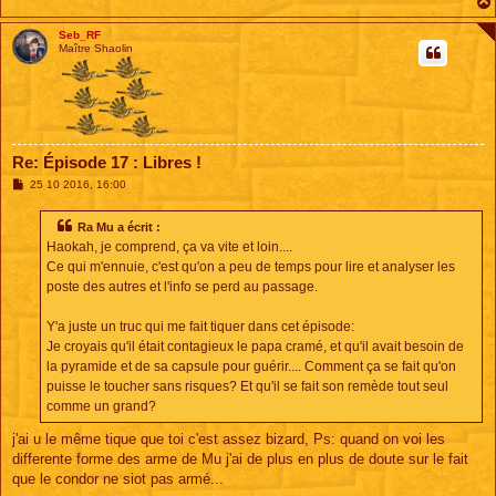
e
Seb_RF
Maître Shaolin
Re: Épisode 17 : Libres !
M
25 10 2016, 16:00
e
s
s
Ra Mu a écrit :
a
Haokah, je comprend, ça va vite et loin....
g
e
Ce qui m'ennuie, c'est qu'on a peu de temps pour lire et analyser les
poste des autres et l'info se perd au passage.
Y'a juste un truc qui me fait tiquer dans cet épisode:
Je croyais qu'il était contagieux le papa cramé, et qu'il avait besoin de
la pyramide et de sa capsule pour guérir.... Comment ça se fait qu'on
puisse le toucher sans risques? Et qu'il se fait son remède tout seul
comme un grand?
j'ai u le même tique que toi c'est assez bizard, Ps: quand on voi les
differente forme des arme de Mu j'ai de plus en plus de doute sur le fait
que le condor ne siot pas armé...