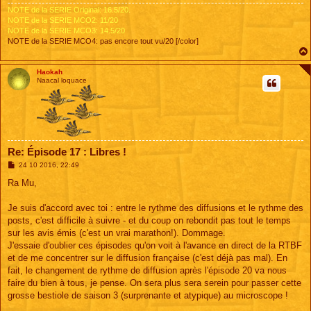
NOTE de la SERIE Original: 16.5/20.
NOTE de la SERIE MCO2: 11/20
NOTE de la SERIE MCO3: 14.5/20
NOTE de la SERIE MCO4: pas encore tout vu/20 [/color]
Haokah
Naacal loquace
Re: Épisode 17 : Libres !
M
24 10 2016, 22:49
e
s
Ra Mu,
s
a
g
Je suis d'accord avec toi : entre le rythme des diffusions et le rythme des
e
posts, c'est difficile à suivre - et du coup on rebondit pas tout le temps
sur les avis émis (c'est un vrai marathon!). Dommage.
J'essaie d'oublier ces épisodes qu'on voit à l'avance en direct de la RTBF
et de me concentrer sur le diffusion française (c'est déjà pas mal). En
fait, le changement de rythme de diffusion après l'épisode 20 va nous
faire du bien à tous, je pense. On sera plus sera serein pour passer cette
grosse bestiole de saison 3 (surprenante et atypique) au microscope !