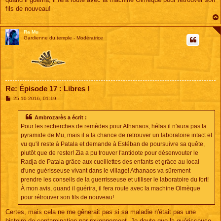
fils de nouveau!
Ra Mu
Gardienne du temple - Modératrice
Re: Épisode 17 : Libres !
M
25 10 2016, 01:19
e
s
s
Ambrozarès a écrit :
a
Pour les recherches de remèdes pour Athanaos, hélas il n'aura pas la
g
e
pyramide de Mu, mais il a la chance de retrouver un laboratoire intact et
vu qu'il reste à Patala et demande à Estéban de poursuivre sa quête,
plutôt que de rester! Zia a pu trouver l'antidote pour désenvouter le
Radja de Patala grâce aux cueillettes des enfants et grâce au local
d'une guérisseuse vivant dans le village! Athanaos va sûrement
prendre les conseils de la guerrisseuse et utiliser le laboratoire du fort!
À mon avis, quand il guérira, il fera route avec la machine Olmèque
pour rétrouver son fils de nouveau!
Certes, mais cela ne me gênerait pas si sa maladie n'était pas une
histoire de contamination par rayonnement. Je doute que la guérisseuse