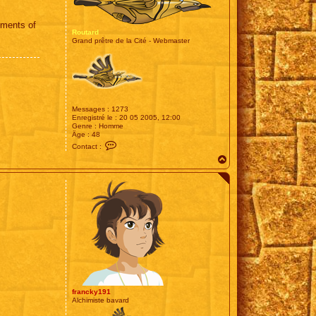
mments of
Routard
Grand prêtre de la Cité - Webmaster
Messages :
1273
Enregistré le :
20 05 2005, 12:00
Genre :
Homme
Âge :
48
C
Contact :
o
H
n
t
a
a
u
c
t
t
e
r
R
o
u
t
a
r
d
francky191
Alchimiste bavard