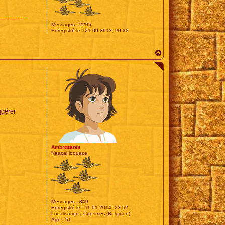
Messages :
2205
Enregistré le :
21 09 2013, 20:22
H
a
u
t
ggérer
Ambrozarès
Naacal loquace
Messages :
349
Enregistré le :
11 01 2014, 23:52
Localisation :
Cuesmes (Belgique)
Âge :
51