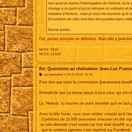
moi aussi je rejoins l'interrogation de Herlock: vu la
change à ce point et qu'on retrouve un scénario et d
initiative d'Herlock...mais je crois me souvenir qu'il n
Et combien de cités vont être découvertes dans cette
Bonne soirée..
Oui, jamais envoyée en définitive. Mais elle a peut-être
MCO1: 19/20
MCO2: 14.5/20
Re: Questions au réalisateur Jean-Luc Franç
M
par
pascaline
»
19 10 2016, 20:48
e
s
Peut être que toute la contestation (savamment étouffée 
s
a
g
N'empêche que ça donne raison à tous ceux qui ont osé 
e
Là, Herlock, tu touches un point sensible qu'il ne faut
Avec la tête froide, vous vous rendez compte qu'à l'é
. 2 pétitions de 10.000 personnes chacune ont été sig
.un site alternatif s'est monté car tout était étouffé o
. que le créateur japonais s'est exprimé sur Facebook p