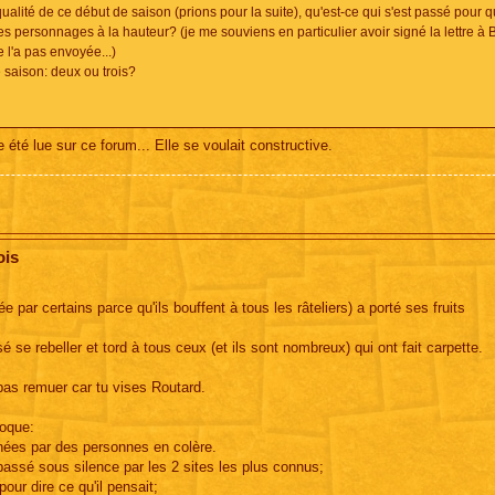
 qualité de ce début de saison (prions pour la suite), qu'est-ce qui s'est passé pour 
es personnages à la hauteur? (je me souviens en particulier avoir signé la lettre à 
e l'a pas envoyée...)
 saison: deux ou trois?
 été lue sur ce forum... Elle se voulait constructive.
ois
par certains parce qu'ils bouffent à tous les râteliers) a porté ses fruits
se rebeller et tord à tous ceux (et ils sont nombreux) qui ont fait carpette.
 pas remuer car tu vises Routard.
poque:
nées par des personnes en colère.
u passé sous silence par les 2 sites les plus connus;
our dire ce qu'il pensait;