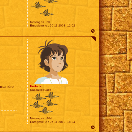
Messages :
60
Enregistré le :
20 11 2008, 12:02
H
a
u
t
a manière
Herlock
Naacal loquace
Messages :
404
Enregistré le :
25 11 2012, 18:24
H
a