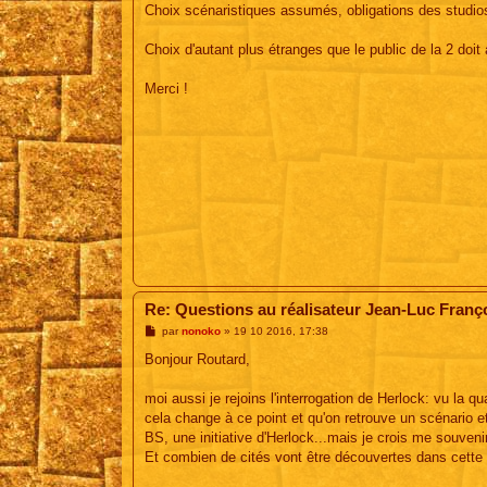
e
Choix scénaristiques assumés, obligations des studios
Choix d'autant plus étranges que le public de la 2 doit a
Merci !
Re: Questions au réalisateur Jean-Luc Franç
M
par
nonoko
»
19 10 2016, 17:38
e
s
Bonjour Routard,
s
a
g
moi aussi je rejoins l'interrogation de Herlock: vu la q
e
cela change à ce point et qu'on retrouve un scénario et
BS, une initiative d'Herlock...mais je crois me souvenir
Et combien de cités vont être découvertes dans cette 