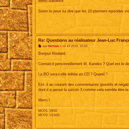
Merci d'avance
Sinon tu peux lui dire que les 10 premiers episodes vi
Re: Questions au réalisateur Jean-Luc Franç
M
par
Herlock
»
19 10 2016, 15:03
e
s
Bonjour Routard,
s
a
g
Connait-il personnellement M. Kaneko ? Quel est le degr
e
La BO sera-t-elle éditée en CD ? Quand ?
Est- il au courant des commentaires (positifs et négati
dont il a pensé la saison 3,comme cela semble être le
Merci !
MCO1: 19/20
MCO2: 14.5/20