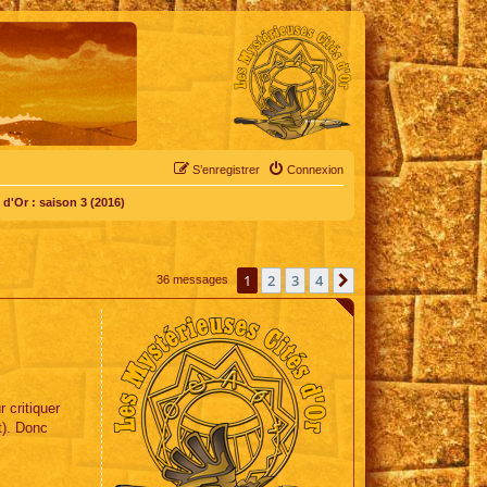
S’enregistrer
Connexion
d'Or : saison 3 (2016)
1
2
3
4
Suivante
36 messages
 critiquer
t). Donc