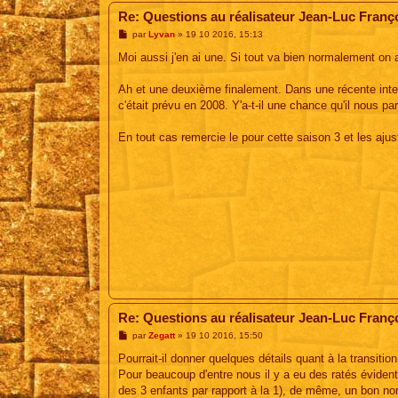
Re: Questions au réalisateur Jean-Luc Franç
M
par
Lyvan
»
19 10 2016, 15:13
e
s
Moi aussi j'en ai une. Si tout va bien normalement on a
s
a
g
Ah et une deuxième finalement. Dans une récente inter
e
c'était prévu en 2008. Y'a-t-il une chance qu'il nous p
En tout cas remercie le pour cette saison 3 et les ajus
Re: Questions au réalisateur Jean-Luc Franç
M
par
Zegatt
»
19 10 2016, 15:50
e
s
Pourrait-il donner quelques détails quant à la transition
s
Pour beaucoup d'entre nous il y a eu des ratés évidents
a
g
des 3 enfants par rapport à la 1), de même, un bon n