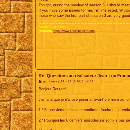
Tonight, during the preview of season 3, I should mee
If you have some issues for me, I'm interested. Withou
those who saw the first part of season 3 are very goo
Au revoir, à bientôt
Routard,
https://www.LesCitesdOr.com
Re: Questions au réalisateur Jean-Luc Franç
M
par
francky191
»
19 10 2016, 14:52
e
s
Bonjour Routard
s
a
g
J'en ai 2 que je n'ai osé poser à l'avant première au fo
e
1 / Si une 4ème saison se confirme, faudra-t-il attend
2 / Pourquoi les 6 derniers episodes ne sont-ils pas p