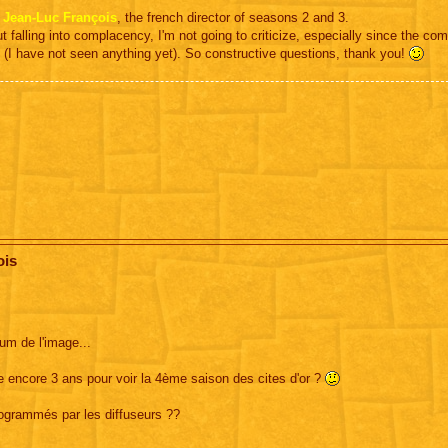
t
Jean-Luc François
, the french director of seasons 2 and 3.
t falling into complacency, I'm not going to criticize, especially since the co
d (I have not seen anything yet). So constructive questions, thank you!
ois
rum de l'image...
re encore 3 ans pour voir la 4ème saison des cites d'or ?
rogrammés par les diffuseurs ??