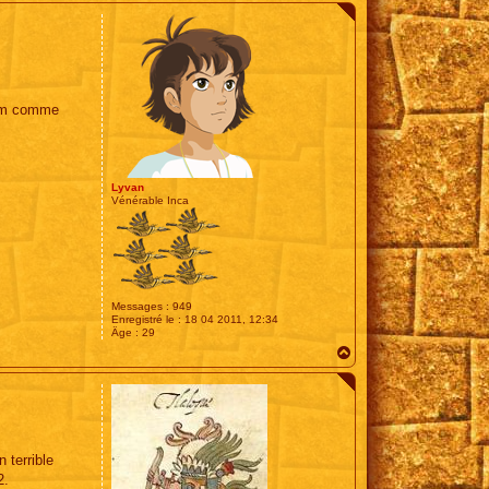
u
t
film comme
Lyvan
Vénérable Inca
Messages :
949
Enregistré le :
18 04 2011, 12:34
Âge :
29
H
a
u
t
 terrible
2.