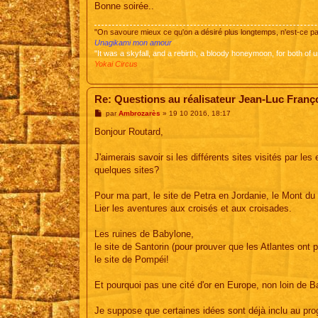
Bonne soirée..
"On savoure mieux ce qu'on a désiré plus longtemps, n'est-ce 
Unagikami mon amour
"It was a skyfall, and a rebirth, a bloody honeymoon, for both of u
Yokai Circus
Re: Questions au réalisateur Jean-Luc Franç
M
par
Ambrozarès
»
19 10 2016, 18:17
e
s
Bonjour Routard,
s
a
g
J'aimerais savoir si les différents sites visités par le
e
quelques sites?
Pour ma part, le site de Petra en Jordanie, le Mont d
Lier les aventures aux croisés et aux croisades.
Les ruines de Babylone,
le site de Santorin (pour prouver que les Atlantes ont
le site de Pompéi!
Et pourquoi pas une cité d'or en Europe, non loin de Ba
Je suppose que certaines idées sont déjà inclu au pr