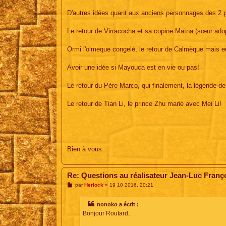
D'autres idées quant aux anciens personnages des 2 
Le retour de Virracocha et sa copine Maïna (sœur adopt
Ormi l'olmeque congelé, le retour de Calmèque mais en 
Avoir une idée si Mayouca est en vie ou pas!
Le retour du Père Marco, qui finalement, la légende des
Le retour de Tian Li, le prince Zhu marié avec Mei Li!
Bien à vous
Re: Questions au réalisateur Jean-Luc Franç
M
par
Herlock
»
19 10 2016, 20:21
e
s
s
nonoko a écrit :
a
Bonjour Routard,
g
e