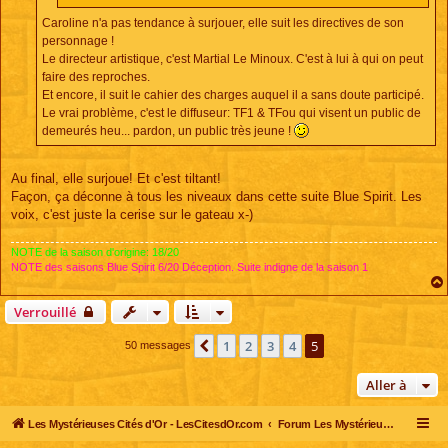
Caroline n'a pas tendance à surjouer, elle suit les directives de son
personnage !
Le directeur artistique, c'est Martial Le Minoux. C'est à lui à qui on peut
faire des reproches.
Et encore, il suit le cahier des charges auquel il a sans doute participé.
Le vrai problème, c'est le diffuseur: TF1 & TFou qui visent un public de
demeurés heu... pardon, un public très jeune !
Au final, elle surjoue! Et c'est tiltant!
Façon, ça déconne à tous les niveaux dans cette suite Blue Spirit. Les
voix, c'est juste la cerise sur le gateau x-)
NOTE de la saison d'origine: 18/20
NOTE des saisons Blue Spirit 6/20 Déception. Suite indigne de la saison 1
Verrouillé
1
2
3
4
5
Précédente
50 messages
Aller à
Les Mystérieuses Cités d'Or - LesCitesdOr.com
Forum Les Mystérieuses Cités d'Or