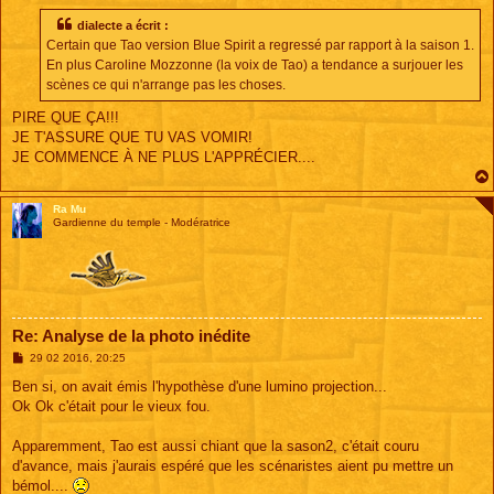
s
s
dialecte a écrit :
a
Certain que Tao version Blue Spirit a regressé par rapport à la saison 1.
g
e
En plus Caroline Mozzonne (la voix de Tao) a tendance a surjouer les
scènes ce qui n'arrange pas les choses.
PIRE QUE ÇA!!!
JE T'ASSURE QUE TU VAS VOMIR!
JE COMMENCE À NE PLUS L'APPRÉCIER....
Ra Mu
Gardienne du temple - Modératrice
Re: Analyse de la photo inédite
M
29 02 2016, 20:25
e
s
Ben si, on avait émis l'hypothèse d'une lumino projection...
s
Ok Ok c'était pour le vieux fou.
a
g
e
Apparemment, Tao est aussi chiant que la sason2, c'était couru
d'avance, mais j'aurais espéré que les scénaristes aient pu mettre un
bémol....