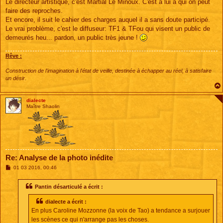
Le directeur artistique, c'est Martial Le Minoux. C'est à lui à qui on peut
faire des reproches.
Et encore, il suit le cahier des charges auquel il a sans doute participé.
Le vrai problème, c'est le diffuseur: TF1 & TFou qui visent un public de
demeurés heu... pardon, un public très jeune !
Rêve :
Construction de l'imagination à l'état de veille, destinée à échapper au réel, à satisfaire
un désir.
dialecte
Maître Shaolin
Re: Analyse de la photo inédite
M
01 03 2016, 00:46
e
s
s
Pantin désarticulé a écrit :
a
g
dialecte a écrit :
e
En plus Caroline Mozzonne (la voix de Tao) a tendance a surjouer
les scènes ce qui n'arrange pas les choses.