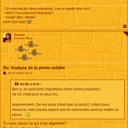
- On s'est tout de même embrassés, cela ne signifie donc rien?
- HEIN? T'as embrassé Ambrosius?
- *soupir* Allez, déblaie!
HOP HOP HOP!
Kaoutar
Guerrier Maya
Re: Analyse de la photo inédite
M
29 02 2016, 20:27
e
s
s
Ra Mu a écrit :
a
Ben si, on avait émis l'hypothèse d'une lumino projection...
g
e
Ok Ok c'était pour le vieux fou.
Apparemment, Tao est aussi chiant que la sason2, c'était couru
d'avance, mais j'aurais espéré que les scénaristes aient pu mettre un
bémol....
Tu veux savoir ce qui m'as dégoutée?