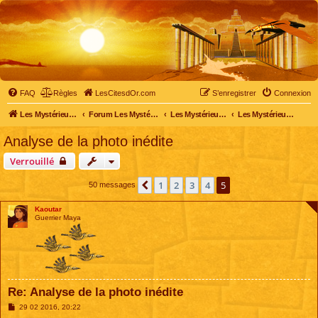
FAQ
Règles
LesCitesdOr.com
S’enregistrer
Connexion
Les Mystérieuses Cités d'Or - LesCitesdOr.com
Forum Les Mystérieuses Cités d'Or
Les Mystérieuses Cités d'Or
Les Mystérieuses Cités d'Or : saison 3 (2016)
Analyse de la photo inédite
Verrouillé
1
2
3
4
5
Précédente
50 messages
Kaoutar
Guerrier Maya
Re: Analyse de la photo inédite
M
29 02 2016, 20:22
e