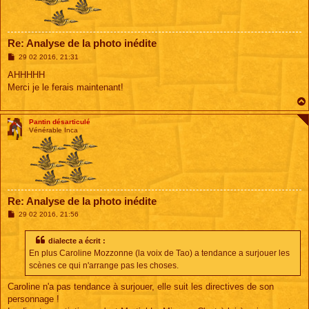
Re: Analyse de la photo inédite
M
29 02 2016, 21:31
e
s
AHHHHH
s
Merci je le ferais maintenant!
a
g
e
Pantin désarticulé
Vénérable Inca
Re: Analyse de la photo inédite
M
29 02 2016, 21:56
e
s
s
dialecte a écrit :
a
En plus Caroline Mozzonne (la voix de Tao) a tendance a surjouer les
g
e
scènes ce qui n'arrange pas les choses.
Caroline n'a pas tendance à surjouer, elle suit les directives de son
personnage !