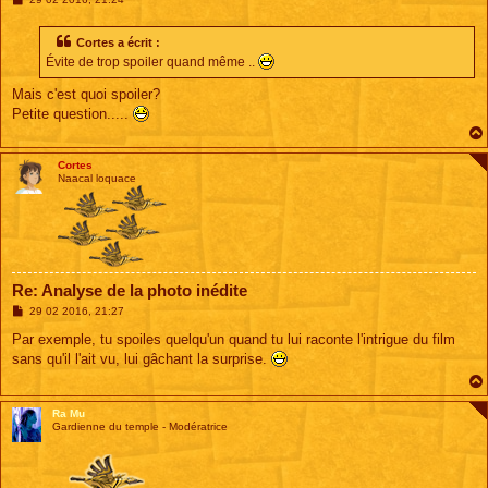
e
s
s
Cortes a écrit :
a
Évite de trop spoiler quand même ..
g
e
Mais c'est quoi spoiler?
Petite question.....
Cortes
Naacal loquace
Re: Analyse de la photo inédite
M
29 02 2016, 21:27
e
s
Par exemple, tu spoiles quelqu'un quand tu lui raconte l'intrigue du film
s
sans qu'il l'ait vu, lui gâchant la surprise.
a
g
e
Ra Mu
Gardienne du temple - Modératrice