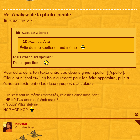
Re: Analyse de la photo inédite
M
29 02 2016, 21:30
e
s
s
Kaoutar a écrit :
a
g
Cortes a écrit :
e
Évite de trop spoiler quand même ..
Mais c'est quoi spoiler?
Petite question.....
Pour cela, écris ton texte entre ces deux signes: spoiler=][/spoiler].
Clique sur "spoiler=" en haut du cadre pour les faire apparaitre, puis tu
écris ton texte entre les deux groupes d’accolades.
- On s'est tout de même embrassés, cela ne signifie donc rien?
- HEIN? T'as embrassé Ambrosius?
- *soupir* Allez, déblaie!
HOP HOP HOP!
Kaoutar
Guerrier Maya