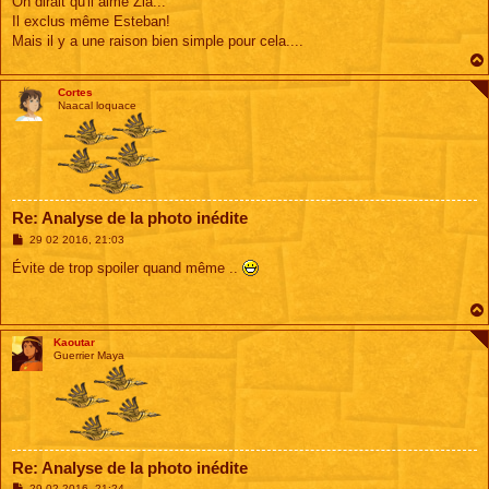
On dirait qu'il aime Zia...
Il exclus même Esteban!
Mais il y a une raison bien simple pour cela....
Cortes
Naacal loquace
Re: Analyse de la photo inédite
M
29 02 2016, 21:03
e
s
Évite de trop spoiler quand même ..
s
a
g
e
Kaoutar
Guerrier Maya
Re: Analyse de la photo inédite
M
29 02 2016, 21:24