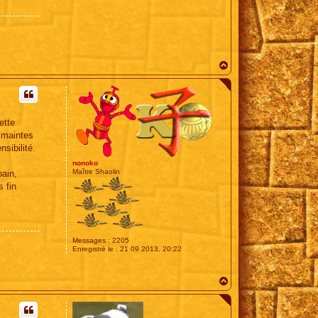
H
a
u
t
ette
à maintes
sibilité.
nonoko
Maître Shaolin
bain,
s fin
Messages :
2205
Enregistré le :
21 09 2013, 20:22
H
a
u
t