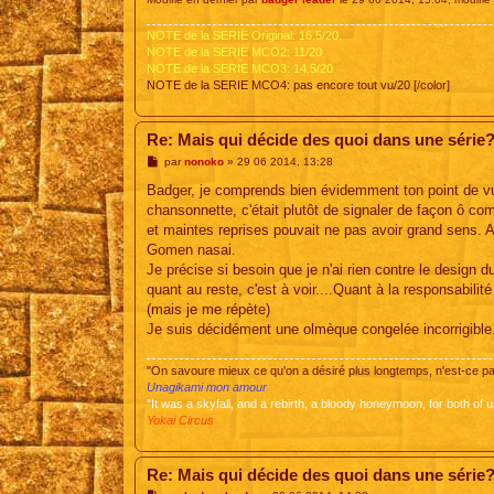
NOTE de la SERIE Original: 16.5/20.
NOTE de la SERIE MCO2: 11/20
NOTE de la SERIE MCO3: 14.5/20
NOTE de la SERIE MCO4: pas encore tout vu/20 [/color]
Re: Mais qui décide des quoi dans une série
M
par
nonoko
»
29 06 2014, 13:28
e
s
Badger, je comprends bien évidemment ton point de vue, 
s
chansonnette, c'était plutôt de signaler de façon ô combi
a
g
et maintes reprises pouvait ne pas avoir grand sens. 
e
Gomen nasai.
Je précise si besoin que je n'ai rien contre le design 
quant au reste, c'est à voir....Quant à la responsabilit
(mais je me répète)
Je suis décidément une olmèque congelée incorrigible.
"On savoure mieux ce qu'on a désiré plus longtemps, n'est-ce 
Unagikami mon amour
"It was a skyfall, and a rebirth, a bloody honeymoon, for both of u
Yokai Circus
Re: Mais qui décide des quoi dans une série