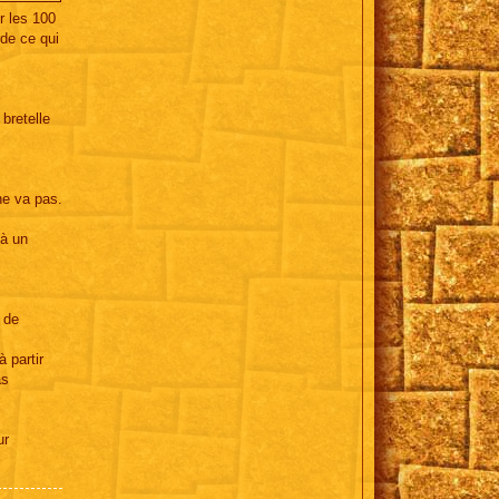
r les 100
 de ce qui
 bretelle
ne va pas.
 à un
 de
à partir
as
ur