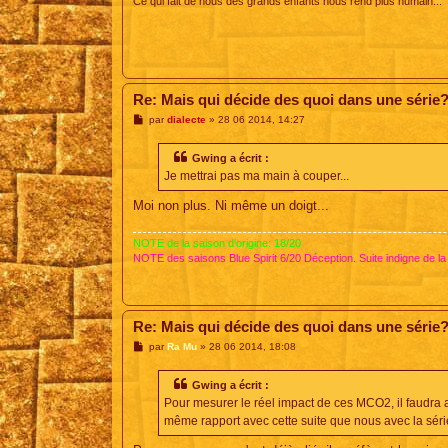
Ce qui fait de nous des grands enfants nous rend plus humain...
Re: Mais qui décide des quoi dans une série
M
par
dialecte
»
28 06 2014, 14:27
e
s
s
Gwing a écrit :
a
Je mettrai pas ma main à couper...
g
e
Moi non plus. Ni même un doigt...
NOTE de la saison d'origine: 18/20
NOTE des saisons Blue Spirit 6/20 Déception. Suite indigne de la
Re: Mais qui décide des quoi dans une série
M
par
Ra Mu
»
28 06 2014, 18:08
e
s
s
Gwing a écrit :
a
Pour mesurer le réel impact de ces MCO2, il faudra at
g
e
même rapport avec cette suite que nous avec la série