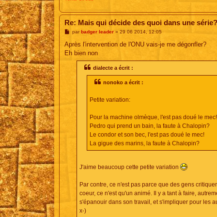
Re: Mais qui décide des quoi dans une série
M
par
badger leader
»
29 06 2014, 12:05
e
s
Après l'intervention de l'ONU vais-je me dégonfler?
s
Eh bien non
a
g
e
dialecte a écrit :
nonoko a écrit :
Petite variation:
Pour la machine olmèque, l'est pas doué le mec!
Pedro qui prend un bain, la faute à Chalopin?
Le condor et son bec, l'est pas doué le mec!
La gigue des marins, la faute à Chalopin?
J'aime beaucoup cette petite variation
Par contre, ce n'est pas parce que des gens critiquen
coeur, ce n'est qu'un animé. Il y a tant à faire, autr
s'épanouir dans son travail, et s'impliquer pour les a
x-)