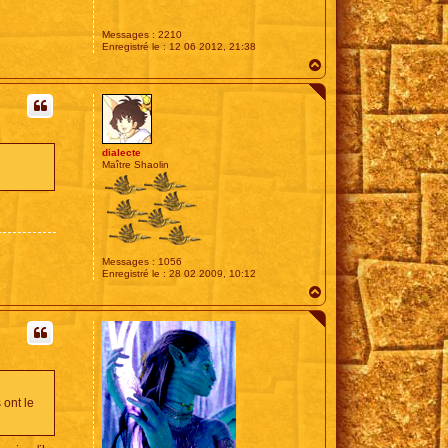
Messages :
2210
Enregistré le :
12 06 2012, 21:38
H
a
u
t
dialecte
Maître Shaolin
Messages :
1056
Enregistré le :
28 02 2009, 10:12
H
a
u
t
 ont le