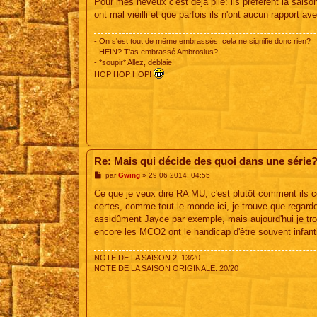
Pour mes neveux c'est déjà plié: ils préfèrent la saiso
ont mal vieilli et que parfois ils n'ont aucun rapport ave
- On s'est tout de même embrassés, cela ne signifie donc rien?
- HEIN? T'as embrassé Ambrosius?
- *soupir* Allez, déblaie!
HOP HOP HOP!
Re: Mais qui décide des quoi dans une série
M
par
Gwing
»
29 06 2014, 04:55
e
s
Ce que je veux dire RA MU, c'est plutôt comment ils co
s
certes, comme tout le monde ici, je trouve que regarde
a
g
assidûment Jayce par exemple, mais aujourd'hui je tr
e
encore les MCO2 ont le handicap d'être souvent infant
NOTE DE LA SAISON 2: 13/20
NOTE DE LA SAISON ORIGINALE: 20/20