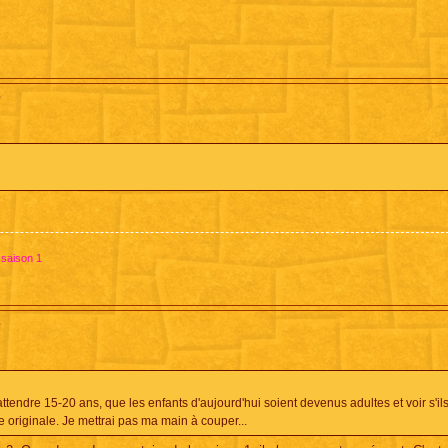
?
 saison 1
?
tendre 15-20 ans, que les enfants d'aujourd'hui soient devenus adultes et voir s'ils
 originale. Je mettrai pas ma main à couper...