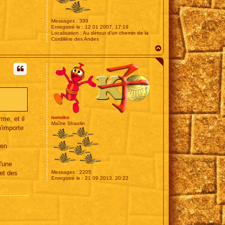
Messages :
399
Enregistré le :
12 01 2007, 17:19
Localisation :
Au détour d'un chemin de la
Cordillère des Andes
H
a
u
t
nonoko
me, et il
Maître Shaolin
n'importe
 en
d'une
met des
Messages :
2205
Enregistré le :
21 09 2013, 20:22