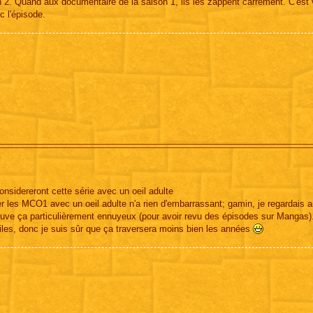
n 2. Quand aux documentaire de la saison 1, ils les zappent carrément. C'est v
c l'épisode.
?
nsidereront cette série avec un oeil adulte
r les MCO1 avec un oeil adulte n'a rien d'embarrassant; gamin, je regardais a
ouve ça particulièrement ennuyeux (pour avoir revu des épisodes sur Mangas)
iles, donc je suis sûr que ça traversera moins bien les années