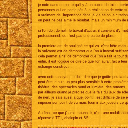
je note dans ce poste qu'il y à un oublis de taille. ce
personnes qui on participés à la réalisation de cette sui
à vraiment de l'importance dans la vie selon la citation
on peut ne pas aimé le résultat. mais un minimum de 
si l'on doit démolir le travail d'autrui, il convient d'y
professionnel. ce n'est pas une partie de plaisir.
la première est de souligné ce qui va. c'est bête mais
la suivante est de démontrer que l'on à investi suffi
cela permet ainsi de démontrer que l'on à fait le tour du
enfin, il est logique de dire ce que l'on aurait fait à l
échange constructif.
avec cette analyse, je dois dire que je goûte peu la c
peut être je suis un peu plus sensible à cette problém
théâtre, des spectacles sond et lumière, des romans.
par ailleurs quand je précise que je fais du jeux de rôl
de rien. je sais aussi à quel point il est difficile de se
imposer son point de vu mais fournir aux joueurs ce qu'
Au final, ce que j'aurais souhaité, c'est une mobilisation
réponse à TF1, chalopin et BS.
Modifié en dernier par
badger leader
le 29 06 2014, 15:04, modifié 