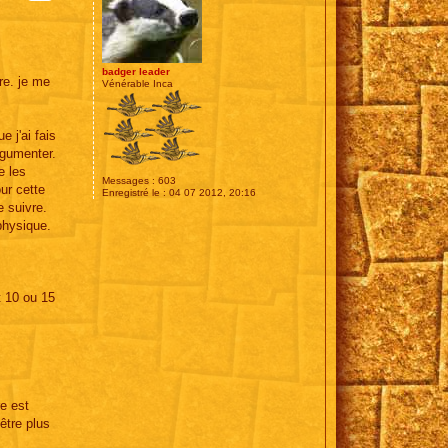
badger leader
re. je me
Vénérable Inca
e j'ai fais
rgumenter.
e les
Messages :
603
ur cette
Enregistré le :
04 07 2012, 20:16
e suivre.
 physique.
t 10 ou 15
re est
être plus