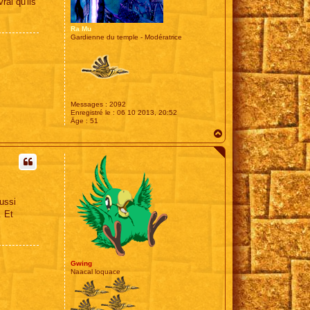
rai qu'ils
Ra Mu
Gardienne du temple - Modératrice
Messages :
2092
Enregistré le :
06 10 2013, 20:52
Âge :
51
H
a
u
t
ussi
. Et
Gwing
Naacal loquace