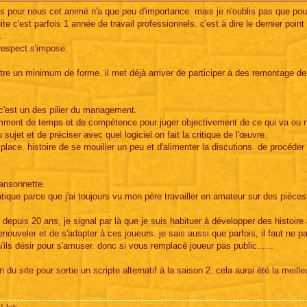
rtes pour nous cet animé n'a que peu d'importance. mais je n'oublis pas que pou
te c'est parfois 1 année de travail professionnels. c'est à dire le dernier point
.
respect s'impose.
 mettre un minimum de forme. il met déjà arriver de participer à des remontage de
 c'est un des pilier du management.
samment de temps et de compétence pour juger objectivement de ce qui va ou 
 sujet et de préciser avec quel logiciel on fait la critique de l'œuvre.
eur place. histoire de se mouiller un peu et d'alimenter la discutions. de procéder
hansonnette.
atique parce que j'ai toujours vu mon père travailler en amateur sur des pièces
e depuis 20 ans, je signal par là que je suis habituer à développer des histoire 
 renouveler et de s'adapter à ces joueurs. je sais aussi que parfois, il faut ne p
ils désir pour s'amuser. donc si vous remplacé joueur pas public......
 du site pour sortie un scripte alternatif à la saison 2. cela aurai été la meille
1 fois.