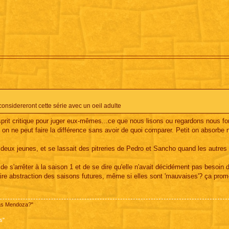
?
considereront cette série avec un oeil adulte
esprit critique pour juger eux-mêmes...ce que nous lisons ou regardons nous for
s on ne peut faire la différence sans avoir de quoi comparer. Petit on absorbe 
es deux jeunes, et se lassait des pitreries de Pedro et Sancho quand les autres
 de s'arrêter à la saison 1 et de se dire qu'elle n'avait décidément pas besoin 
e faire abstraction des saisons futures, même si elles sont 'mauvaises'? ça pro
pas Mendoza?"
s"