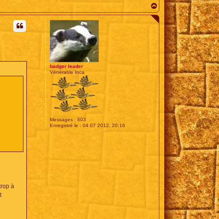
H
a
u
t
badger leader
Vénérable Inca
Messages :
603
Enregistré le :
04 07 2012, 20:16
trop à
t