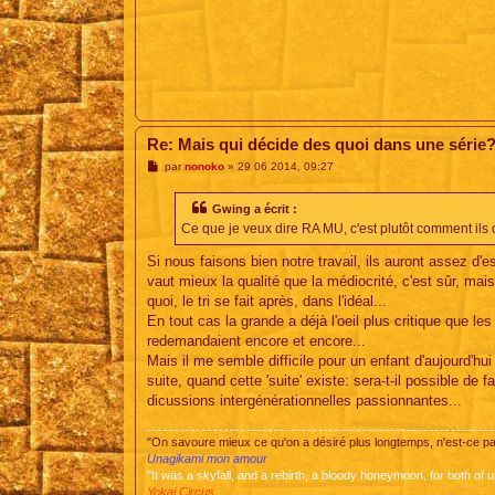
Re: Mais qui décide des quoi dans une série
M
par
nonoko
»
29 06 2014, 09:27
e
s
s
Gwing a écrit :
a
Ce que je veux dire RA MU, c'est plutôt comment ils 
g
e
Si nous faisons bien notre travail, ils auront assez d'
vaut mieux la qualité que la médiocrité, c'est sûr, mai
quoi, le tri se fait après, dans l'idéal...
En tout cas la grande a déjà l'oeil plus critique que l
redemandaient encore et encore...
Mais il me semble difficile pour un enfant d'aujourd'hui
suite, quand cette 'suite' existe: sera-t-il possible d
dicussions intergénérationnelles passionnantes...
"On savoure mieux ce qu'on a désiré plus longtemps, n'est-ce 
Unagikami mon amour
"It was a skyfall, and a rebirth, a bloody honeymoon, for both of u
Yokai Circus