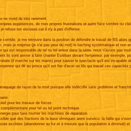
 je ne mord de très rarement.
propres expériences, de mes propres frustrations et autre face sombre ou clai
 je refuse tes excuses car il n'y à pas d'offense.
a le comble. je me retrouve dans la position de défendre le travail de BS alors qu
an. mais je méprise (je n'ai pas peur du mot) le baching systématique et non a
ler qui est responsable de tel ou tel erreur dans la série. nous n'avons pas tout
ent ils sont arriver à faire chanter Estéban devant l'empereur. par exemple, po
acrobate (il marche sur les mains) pour sauver le spectacle qu'il est incapable d
ereur qui dit au prince qu'il est fier d'avoir un fils qui travail ces capacités
atraquage de rayon de la mort puisque elle redécolle sans problème et franchi
parer.
leil pour les travaux de forces.
 complémentaire pour tel ou tel point technique.
énergie pour faire tourner les machines de réparation.
possible que des fractions de la base olmèques aient survécu. la faille qui s'ouv
doute excitées (abandonner au fur et à mesure que la population à diminué) et 