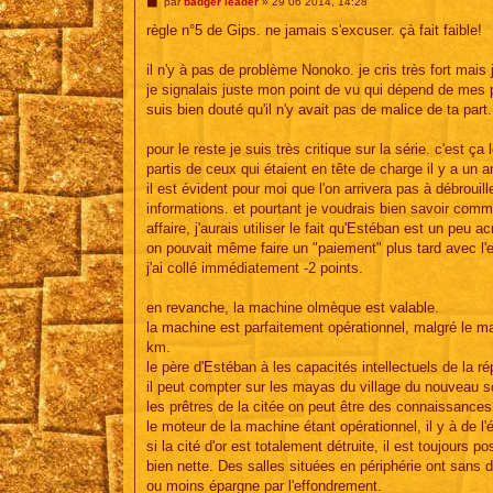
M
par
badger leader
»
29 06 2014, 14:28
e
s
règle n°5 de Gips. ne jamais s'excuser. çà fait faible!
s
a
g
il n'y à pas de problème Nonoko. je cris très fort mais
e
je signalais juste mon point de vu qui dépend de mes 
suis bien douté qu'il n'y avait pas de malice de ta part.
pour le reste je suis très critique sur la série. c'est ç
partis de ceux qui étaient en tête de charge il y a un 
il est évident pour moi que l'on arrivera pas à débrouil
informations. et pourtant je voudrais bien savoir comm
affaire, j'aurais utiliser le fait qu'Estéban est un peu 
on pouvait même faire un "paiement" plus tard avec l'emp
j'ai collé immédiatement -2 points.
en revanche, la machine olmèque est valable.
la machine est parfaitement opérationnel, malgré le m
km.
le père d'Estéban à les capacités intellectuels de la ré
il peut compter sur les mayas du village du nouveau so
les prêtres de la citée on peut être des connaissances
le moteur de la machine étant opérationnel, il y à de l'
si la cité d'or est totalement détruite, il est toujours 
bien nette. Des salles situées en périphérie ont sans 
ou moins épargne par l'effondrement.