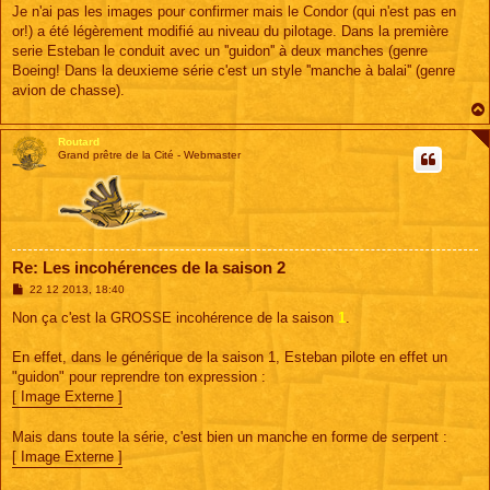
s
Je n'ai pas les images pour confirmer mais le Condor (qui n'est pas en
s
or!) a été légèrement modifié au niveau du pilotage. Dans la première
a
g
serie Esteban le conduit avec un ''guidon'' à deux manches (genre
e
Boeing! Dans la deuxieme série c'est un style ''manche à balai'' (genre
avion de chasse).
Routard
Grand prêtre de la Cité - Webmaster
Re: Les incohérences de la saison 2
M
22 12 2013, 18:40
e
s
Non ça c'est la GROSSE incohérence de la saison
1
.
s
a
g
En effet, dans le générique de la saison 1, Esteban pilote en effet un
e
"guidon" pour reprendre ton expression :
[ Image Externe ]
Mais dans toute la série, c'est bien un manche en forme de serpent :
[ Image Externe ]