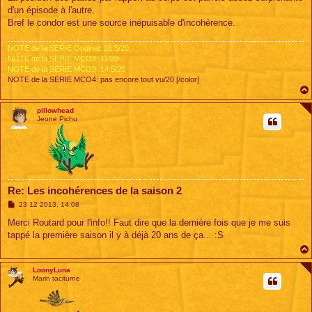
d'un épisode à l'autre.
Bref le condor est une source inépuisable d'incohérence.
NOTE de la SERIE Original: 16.5/20.
NOTE de la SERIE MCO2: 11/20
NOTE de la SERIE MCO3: 14.5/20
NOTE de la SERIE MCO4: pas encore tout vu/20 [/color]
pillowhead
Jeune Pichu
Re: Les incohérences de la saison 2
M
23 12 2013, 14:08
e
s
Merci Routard pour l'info!! Faut dire que la dernière fois que je me suis
s
tappé la première saison il y à déjà 20 ans de ça... :S
a
g
e
LoonyLuna
Marin taciturne