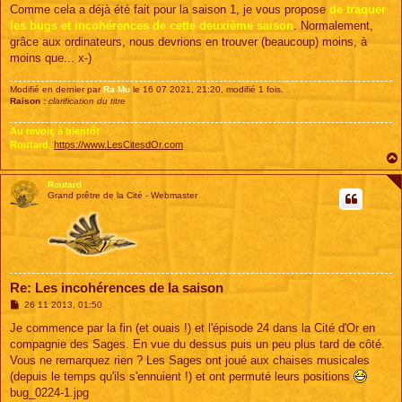
s
Comme cela a déjà été fait pour la saison 1, je vous propose
de traquer
s
les bugs et incohérences de cette deuxième saison
. Normalement,
a
g
grâce aux ordinateurs, nous devrions en trouver (beaucoup) moins, à
e
moins que... x-)
Modifié en dernier par
Ra Mu
le 16 07 2021, 21:20, modifié 1 fois.
Raison :
clarification du titre
Au revoir, à bientôt
Routard,
https://www.LesCitesdOr.com
Routard
Grand prêtre de la Cité - Webmaster
Re: Les incohérences de la saison
M
26 11 2013, 01:50
e
s
Je commence par la fin (et ouais !) et l'épisode 24 dans la Cité d'Or en
s
compagnie des Sages. En vue du dessus puis un peu plus tard de côté.
a
g
Vous ne remarquez rien ? Les Sages ont joué aux chaises musicales
e
(depuis le temps qu'ils s'ennuient !) et ont permuté leurs positions
bug_0224-1.jpg