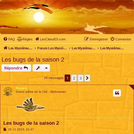
FAQ
Règles
LesCitesdOr.com
S’enregistrer
Connexion
Les Mystérieuses Cités d'Or - LesCitesdOr.com
Forum Les Mystérieuses Cités d'Or
Les Mystérieuses Cités d'Or
Les Mystérieuses Cités d'Or : saison 2 (2013)
Les bugs de la saison 2
Répondre
1
2
3
Suivante
24 messages
Routard
Grand prêtre de la Cité - Webmaster
Les bugs de la saison 2
M
26 11 2013, 01:47
e