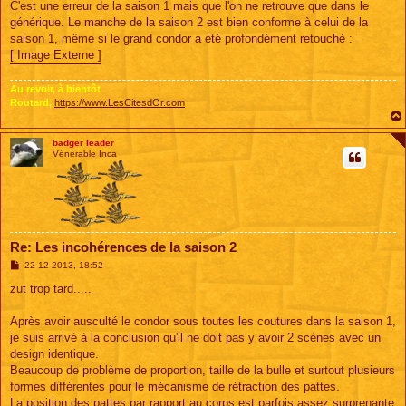
C'est une erreur de la saison 1 mais que l'on ne retrouve que dans le
générique. Le manche de la saison 2 est bien conforme à celui de la
saison 1, même si le grand condor a été profondément retouché :
[ Image Externe ]
Au revoir, à bientôt
Routard,
https://www.LesCitesdOr.com
badger leader
Vénérable Inca
Re: Les incohérences de la saison 2
M
22 12 2013, 18:52
e
s
zut trop tard.....
s
a
g
Après avoir ausculté le condor sous toutes les coutures dans la saison 1,
e
je suis arrivé à la conclusion qu'il ne doit pas y avoir 2 scènes avec un
design identique.
Beaucoup de problème de proportion, taille de la bulle et surtout plusieurs
formes différentes pour le mécanisme de rétraction des pattes.
La position des pattes par rapport au corps est parfois assez surprenante