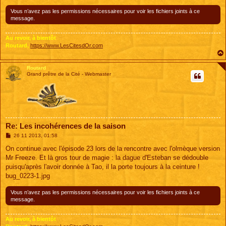
Vous n’avez pas les permissions nécessaires pour voir les fichiers joints à ce
message.
Au revoir, à bientôt
Routard,
https://www.LesCitesdOr.com
Routard
Grand prêtre de la Cité - Webmaster
Re: Les incohérences de la saison
M
26 11 2013, 01:58
e
s
On continue avec l'épisode 23 lors de la rencontre avec l'olmèque version
s
Mr Freeze. Et là gros tour de magie : la dague d'Esteban se dédouble
a
g
puisqu'après l'avoir donnée à Tao, il la porte toujours à la ceinture !
e
bug_0223-1.jpg
Vous n’avez pas les permissions nécessaires pour voir les fichiers joints à ce
message.
Au revoir, à bientôt