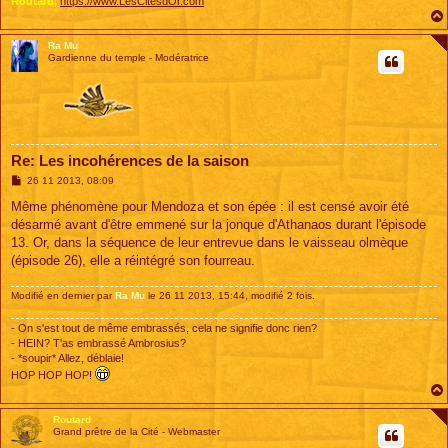
Routard,
https://www.LesCitesdOr.com
Ra Mu
Gardienne du temple - Modératrice
Re: Les incohérences de la saison
M
26 11 2013, 08:09
e
s
Même phénomène pour Mendoza et son épée : il est censé avoir été
s
désarmé avant d'être emmené sur la jonque d'Athanaos durant l'épisode
a
g
13. Or, dans la séquence de leur entrevue dans le vaisseau olmèque
e
(épisode 26), elle a réintégré son fourreau.
Modifié en dernier par
Ra Mu
le 26 11 2013, 15:44, modifié 2 fois.
- On s'est tout de même embrassés, cela ne signifie donc rien?
- HEIN? T'as embrassé Ambrosius?
- *soupir* Allez, déblaie!
HOP HOP HOP!
Routard
Grand prêtre de la Cité - Webmaster