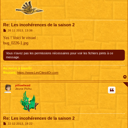
Re: Les incohérences de la saison 2
M
26 11 2013, 13:38
e
s
Yes ! Voici le visuel :
s
bug_0226-1.jpg
a
g
e
Vous n’avez pas les permissions nécessaires pour voir les fichiers joints à ce
message.
Au revoir, à bientôt
Routard,
https://www.LesCitesdOr.com
pillowhead
Jeune Pichu
Re: Les incohérences de la saison 2
M
22 12 2013, 18:22
e