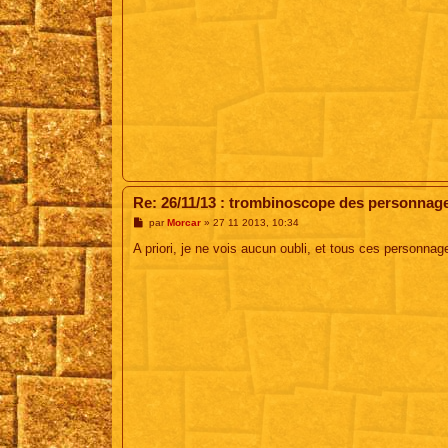
Re: 26/11/13 : trombinoscope des personnag
M
par
Morcar
»
27 11 2013, 10:34
e
s
A priori, je ne vois aucun oubli, et tous ces personnag
s
a
g
e