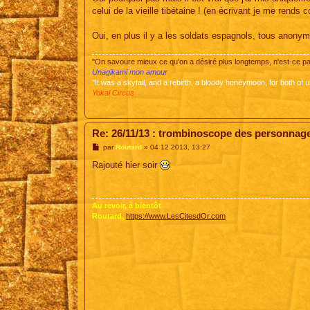
e
celui de la vieille tibétaine ! (en écrivant je me rend
Oui, en plus il y a les soldats espagnols, tous anon
"On savoure mieux ce qu'on a désiré plus longtemps, n'est-ce 
Unagikami mon amour
"It was a skyfall, and a rebirth, a bloody honeymoon, for both of u
Yokai Circus
Re: 26/11/13 : trombinoscope des personnag
M
par
Routard
»
04 12 2013, 13:27
e
s
Rajouté hier soir
s
a
g
e
Au revoir, à bientôt
Routard,
https://www.LesCitesdOr.com