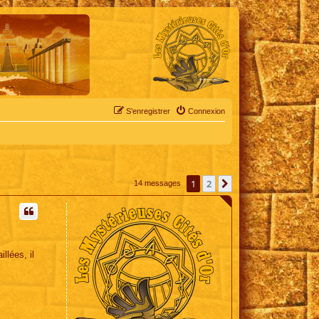
S’enregistrer
Connexion
1
2
Suivante
14 messages
llées, il