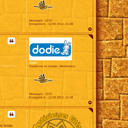
d
Messages :
2210
Enregistré le :
12 06 2012, 21:38
H
a
u
t
Dodie
Gardienne du temple - Modératrice
Messages :
2210
Enregistré le :
12 06 2012, 21:38
H
a
u
t
s livres