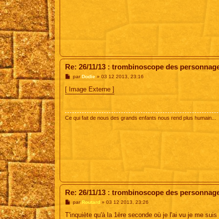
Re: 26/11/13 : trombinoscope des personnag
M
par
Dodie
»
03 12 2013, 23:16
e
s
[ Image Externe ]
s
a
g
e
Ce qui fait de nous des grands enfants nous rend plus humain...
Re: 26/11/13 : trombinoscope des personnag
M
par
Routard
»
03 12 2013, 23:26
e
s
T'inquiète qu'à la 1ère seconde où je l'ai vu je me suis