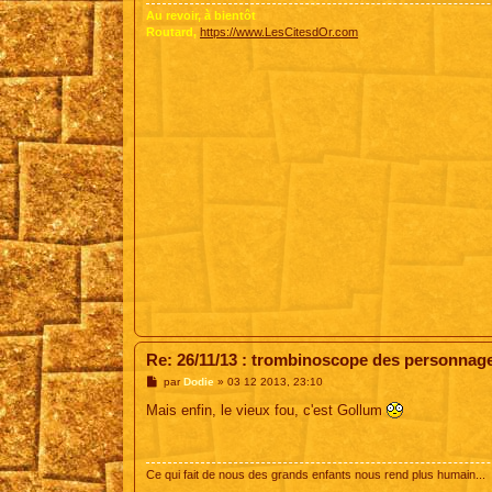
e
Au revoir, à bientôt
Routard,
https://www.LesCitesdOr.com
Re: 26/11/13 : trombinoscope des personnag
M
par
Dodie
»
03 12 2013, 23:10
e
s
Mais enfin, le vieux fou, c'est Gollum
s
a
g
e
Ce qui fait de nous des grands enfants nous rend plus humain...