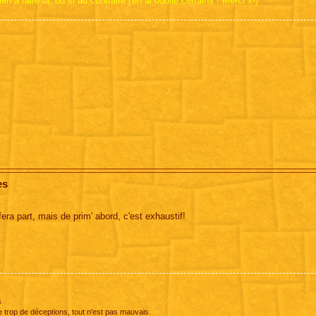
à faire là, ou si au contraire j'en ai oublié certains ! Merci x-)
es
era part, mais de prim' abord, c'est exhaustif!
s
e trop de déceptions, tout n'est pas mauvais.