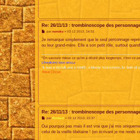
Re: 26/11/13 : trombinoscope des personnag
M
par
nonoko
»
03 12 2013, 14:52
e
s
Je remarque simplement que le seul personnage représen
s
ou leur grand-mère. Elle a son petit rôle, surtout quan
a
g
e
"On savoure mieux ce qu'on a désiré plus longtemps, n'est-ce 
Unagikami mon amour
"It was a skyfall, and a rebirth, a bloody honeymoon, for both of u
Yokai Circus
Re: 26/11/13 : trombinoscope des personnag
M
par
Routard
»
03 12 2013, 22:37
e
s
Oui pourquoi pas mais il est vrai que j'ai mis unique
s
celui de la vieille tibétaine ! (en écrivant je me rend
a
g