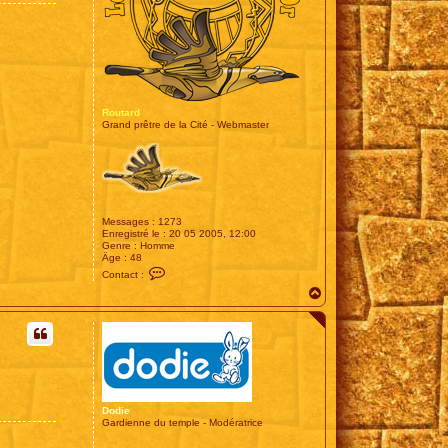
Routard
Grand prêtre de la Cité - Webmaster
Messages :
1273
Enregistré le :
20 05 2005, 12:00
Genre :
Homme
Âge :
48
C
Contact :
o
H
n
t
a
a
u
c
t
t
e
r
R
o
u
Dodie
t
Gardienne du temple - Modératrice
a
r