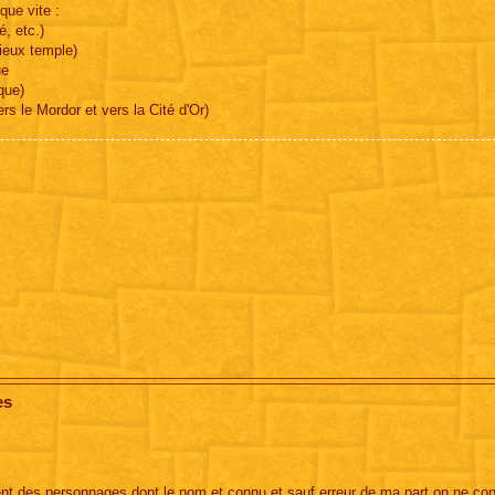
que vite :
, etc.)
vieux temple)
ue
que)
ers le Mordor et vers la Cité d'Or)
es
ment des personnages dont le nom et connu et sauf erreur de ma part on ne co