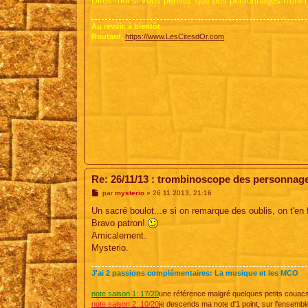
Dites-moi si vous pensez que des personnages n'ont rien 
Au revoir, à bientôt
Routard,
https://www.LesCitesdOr.com
Re: 26/11/13 : trombinoscope des personnag
M
par
mysterio
»
26 11 2013, 21:16
e
s
Un sacré boulot...e si on remarque des oublis, on t'en f
s
Bravo patron!
a
g
Amicalement.
e
Mysterio.
J'ai 2 passions complémentaires: La musique et les MCO
note saison 1: 17/20
une référence malgré quelques petits couac
note saison 2: 10/20
je descends ma note d'1 point, sur l'ensembl