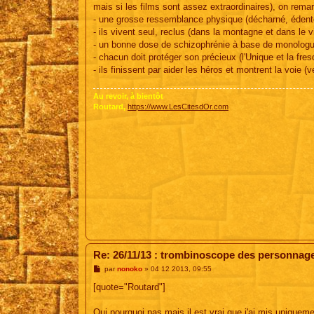
s
mais si les films sont assez extraordinaires), on remar
a
g
- une grosse ressemblance physique (décharné, édenté
e
- ils vivent seul, reclus (dans la montagne et dans le 
- un bonne dose de schizophrénie à base de monolog
- chacun doit protéger son précieux (l'Unique et la fres
- ils finissent par aider les héros et montrent la voie (v
Au revoir, à bientôt
Routard,
https://www.LesCitesdOr.com
Re: 26/11/13 : trombinoscope des personnag
M
par
nonoko
»
04 12 2013, 09:55
e
s
[quote="Routard"]
s
a
g
Oui pourquoi pas mais il est vrai que j'ai mis unique