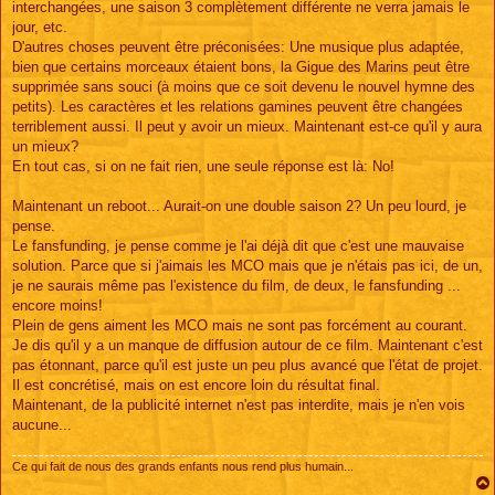
interchangées, une saison 3 complètement différente ne verra jamais le
jour, etc.
D'autres choses peuvent être préconisées: Une musique plus adaptée,
bien que certains morceaux étaient bons, la Gigue des Marins peut être
supprimée sans souci (à moins que ce soit devenu le nouvel hymne des
petits). Les caractères et les relations gamines peuvent être changées
terriblement aussi. Il peut y avoir un mieux. Maintenant est-ce qu'il y aura
un mieux?
En tout cas, si on ne fait rien, une seule réponse est là: No!
Maintenant un reboot... Aurait-on une double saison 2? Un peu lourd, je
pense.
Le fansfunding, je pense comme je l'ai déjà dit que c'est une mauvaise
solution. Parce que si j'aimais les MCO mais que je n'étais pas ici, de un,
je ne saurais même pas l'existence du film, de deux, le fansfunding ...
encore moins!
Plein de gens aiment les MCO mais ne sont pas forcément au courant.
Je dis qu'il y a un manque de diffusion autour de ce film. Maintenant c'est
pas étonnant, parce qu'il est juste un peu plus avancé que l'état de projet.
Il est concrétisé, mais on est encore loin du résultat final.
Maintenant, de la publicité internet n'est pas interdite, mais je n'en vois
aucune...
Ce qui fait de nous des grands enfants nous rend plus humain...