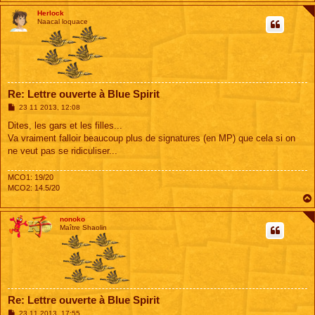
Herlock
Naacal loquace
Re: Lettre ouverte à Blue Spirit
M
23 11 2013, 12:08
e
s
Dites, les gars et les filles...
s
Va vraiment falloir beaucoup plus de signatures (en MP) que cela si on
a
g
ne veut pas se ridiculiser...
e
MCO1: 19/20
MCO2: 14.5/20
nonoko
Maître Shaolin
Re: Lettre ouverte à Blue Spirit
M
23 11 2013, 17:55