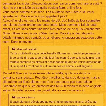
demander l'avis des téléspectateurs pour savoir comment faire la suite ?
Non, ils ont une idée de ce qu'ils veulent faire, et il le font.
Vous parlez comme si la série "Les Mystérieuses Cités d'Or" vous
appartenait ! Mais elle ne vous appartient pas !
Aujourd'hui elle est entre les mains de BS, d'où l'idée de leur soumettre
des pistes d'amélioration par cette lettre. Mais comme je l'ai dit juste
avant, ils ont sans doute une idée bien précise de ce qu'ils veulent faire.
Notre influence ne pourra qu'être minime. Mais il y a plein de petits
détails minimes qui, corrigés ou améliorés, changeraient beaucoup cette
suite. Donc essayons.
Mendodo a écrit :
J'ai le droit de dire que cette Armelle Glorennec, directrice générale de
Blue spirit, dit beaucoup d'idioties! Pas étonné que cette suite n'est pas
terrible comparé au cités d'or des japonais quand on voit la direction de
Blue spirit. Ils n'ont pas la culture du dessin animé, c'est flagrant!
Mouarf !! Mais oui, tu es mieux placé qu'elle, qui bosse dans ce
domaine, sans doute... Peut-être travailles-tu dans ce domaine, mais si
elle-même est là où elle est, ce n'est sans doute pas sans raison.
Lorsqu'elle dit que si les créateurs des MCO refaisaient la série originale
aujourd'hui elle ne serait pas pareil, elle a sans doute raison.
patrick a écrit :
Eluasti Marouin développe aujourd'hui un projet similaire. Grâce au
fanfunding, il finance un teaser pour sa série animée. L'objectif est