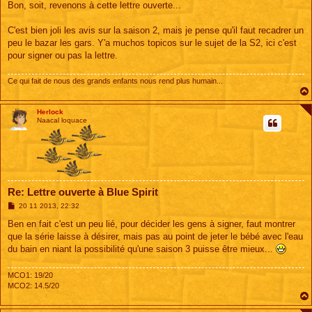
s
Bon, soit, revenons à cette lettre ouverte...
s
a
g
C'est bien joli les avis sur la saison 2, mais je pense qu'il faut recadrer un
e
peu le bazar les gars. Y'a muchos topicos sur le sujet de la S2, ici c'est
pour signer ou pas la lettre.
Ce qui fait de nous des grands enfants nous rend plus humain...
Herlock
Naacal loquace
Re: Lettre ouverte à Blue Spirit
M
20 11 2013, 22:32
e
s
Ben en fait c'est un peu lié, pour décider les gens à signer, faut montrer
s
que la série laisse à désirer, mais pas au point de jeter le bébé avec l'eau
a
g
du bain en niant la possibilité qu'une saison 3 puisse être mieux...
e
MCO1: 19/20
MCO2: 14.5/20