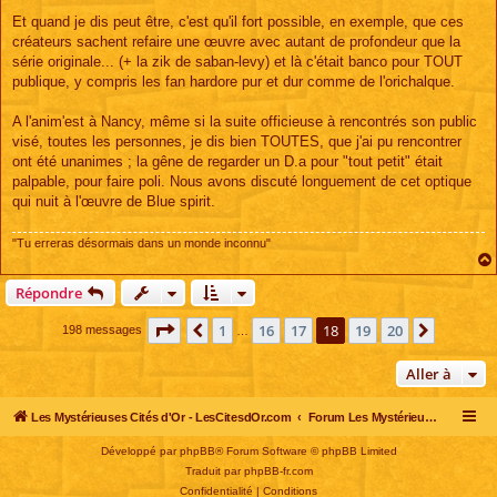
Et quand je dis peut être, c'est qu'il fort possible, en exemple, que ces
créateurs sachent refaire une œuvre avec autant de profondeur que la
série originale... (+ la zik de saban-levy) et là c'était banco pour TOUT
publique, y compris les fan hardore pur et dur comme de l'orichalque.
A l'anim'est à Nancy, même si la suite officieuse à rencontrés son public
visé, toutes les personnes, je dis bien TOUTES, que j'ai pu rencontrer
ont été unanimes ; la gêne de regarder un D.a pour "tout petit" était
palpable, pour faire poli. Nous avons discuté longuement de cet optique
qui nuit à l'œuvre de Blue spirit.
"Tu erreras désormais dans un monde inconnu"
Répondre
Page
18
sur
20
1
16
17
18
19
20
Précédente
Suivant
198 messages
…
Aller à
Les Mystérieuses Cités d'Or - LesCitesdOr.com
Forum Les Mystérieuses Cités d'Or
Développé par
phpBB
® Forum Software © phpBB Limited
Traduit par
phpBB-fr.com
Confidentialité
|
Conditions