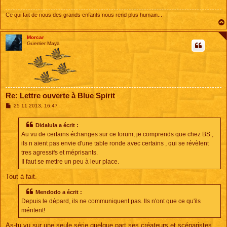
g
e
Ce qui fait de nous des grands enfants nous rend plus humain...
Morcar
Guerrier Maya
Re: Lettre ouverte à Blue Spirit
M
25 11 2013, 16:47
e
s
s
Didalula a écrit :
a
Au vu de certains échanges sur ce forum, je comprends que chez BS ,
g
e
ils n aient pas envie d'une table ronde avec certains , qui se révèlent
tres agressifs et méprisants.
Il faut se mettre un peu à leur place.
Tout à fait.
Mendodo a écrit :
Depuis le dépard, ils ne communiquent pas. Ils n'ont que ce qu'ils
méritent!
As-tu vu sur une seule série quelque part ses créateurs et scénaristes