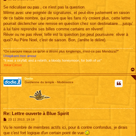
e
s
Se ridiculiser ou pas , ce n'est pas la question.
s
Même avec une poignée de signatures, et peut-être justement en raison
a
g
de ce faible nombre, qui prouve que les fans n'y croient plus, cette lettre
e
pourrait déclencher une remise en question chez son destinataire....jusqu'
à lui faire reprendre ses billes comme certains en rêvent!
Rêver ou ne pas rêver, telle est la question (on peut poursuivre: rêver à
quoi? Au Père Noel, c'est de saison. Bon, j'arrête le délire).
"On savoure mieux ce qu'on a désiré plus longtemps, n'est-ce pas Mendoza?"
Unagikami mon amour
"It was a skyfall, and a rebirth, a bloody honeymoon, for both of us"
Yokai Circus
Dodie
Gardienne du temple - Modératrice
Re: Lettre ouverte à Blue Spirit
M
23 11 2013, 19:18
e
s
Vu le nombre de membres actifs ici, pour & contre confondus, je dirais
s
que c'est fort logique d'un certain point de vue
a