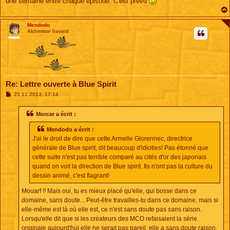
une semaine entre chaque épisode. C'est prévu
Mendodo
Alchimiste bavard
Re: Lettre ouverte à Blue Spirit
M
25 11 2013, 17:14
e
s
s
Morcar a écrit :
a
g
Mendodo a écrit :
e
J'ai le droit de dire que cette Armelle Glorennec, directrice
générale de Blue spirit, dit beaucoup d'idioties! Pas étonné que
cette suite n'est pas terrible comparé au cités d'or des japonais
quand on voit la direction de Blue spirit. Ils n'ont pas la culture du
dessin animé, c'est flagrant!
Mouarf !! Mais oui, tu es mieux placé qu'elle, qui bosse dans ce
domaine, sans doute... Peut-être travailles-tu dans ce domaine, mais si
elle-même est là où elle est, ce n'est sans doute pas sans raison.
Lorsqu'elle dit que si les créateurs des MCO refaisaient la série
originale aujourd'hui elle ne serait pas pareil, elle a sans doute raison.