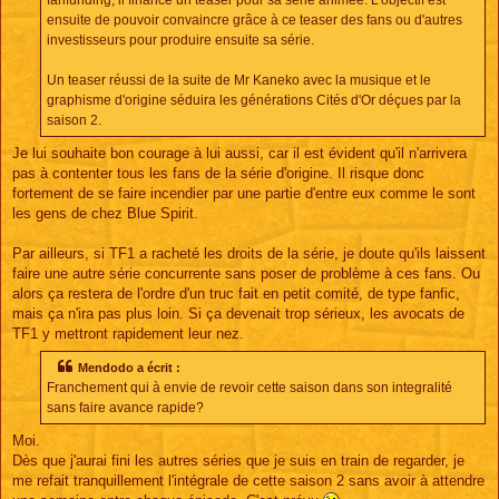
ensuite de pouvoir convaincre grâce à ce teaser des fans ou d'autres
investisseurs pour produire ensuite sa série.
Un teaser réussi de la suite de Mr Kaneko avec la musique et le
graphisme d'origine séduira les générations Cités d'Or déçues par la
saison 2.
Je lui souhaite bon courage à lui aussi, car il est évident qu'il n'arrivera
pas à contenter tous les fans de la série d'origine. Il risque donc
fortement de se faire incendier par une partie d'entre eux comme le sont
les gens de chez Blue Spirit.
Par ailleurs, si TF1 a racheté les droits de la série, je doute qu'ils laissent
faire une autre série concurrente sans poser de problème à ces fans. Ou
alors ça restera de l'ordre d'un truc fait en petit comité, de type fanfic,
mais ça n'ira pas plus loin. Si ça devenait trop sérieux, les avocats de
TF1 y mettront rapidement leur nez.
Mendodo a écrit :
Franchement qui à envie de revoir cette saison dans son integralité
sans faire avance rapide?
Moi.
Dès que j'aurai fini les autres séries que je suis en train de regarder, je
me refait tranquillement l'intégrale de cette saison 2 sans avoir à attendre