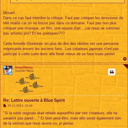
Mouarf...
Dans ce cas faut interdire la critique. Faut pas critiquer les émissions de
télé réalité car on ne bosse pas dans ce domaine. Faut pas non plus
critiquer une musique, un film, une oeuvre d'art ...car nous ne sommes
pas artistes pro? Et les politiques???
Cette Armelle Glorennec en plus de dire des idioties est une personne
méprisante envers les anciens fans...Les créateurs japonais n'ont pas
participé à cette suite donc elle ferait mieux de se faire toute petite!
Dany2Nancy
Guerrier Maya
Re: Lettre ouverte à Blue Spirit
M
25 11 2013, 20:46
e
s
"Si la série originale était refaite aujourd'hui par ses créateurs, elle ne
s
seraient pas pareil...." Et bien peut-être, mais elle serait également loin
a
g
de la version que nous avons vu, je pense.
e