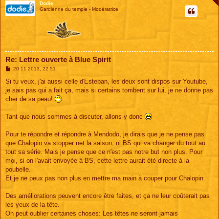
Dodie
Gardienne du temple - Modératrice
Re: Lettre ouverte à Blue Spirit
M
20 11 2013, 22:51
e
s
Si tu veux, j'ai aussi celle d'Esteban, les deux sont dispos sur Youtube,
s
je sais pas qui a fait ça, mais si certains tombent sur lui, je ne donne pas
a
g
cher de sa peau!
e
Tant que nous sommes à discuter, allons-y donc
Pour te répondre et répondre à Mendodo, je dirais que je ne pense pas
que Chalopin va stopper net la saison, ni BS qui va changer du tout au
tout sa série. Mais je pense que ce n'est pas notre but non plus. Pour
moi, si on l'avait envoyée à BS, cette lettre aurait été directe à la
poubelle.
Et je ne peux pas non plus en mettre ma main à couper pour Chalopin.
Des améliorations peuvent encore être faites, et ça ne leur coûterait pas
les yeux de la tête.
On peut oublier certaines choses: Les têtes ne seront jamais