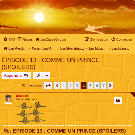
FAQ
Règles
LesCitesdOr.com
S’enregistrer
Connexion
Les Mystérieuses Cités d'Or - LesCitesdOr.com
Forum Les Mystérieuses Cités d'Or
Les Mystérieuses Cités d'Or
Les Mystérieuses Cités d'Or : saison 2 (2013)
Les épisodes de la saison 2
ÉPISODE 13 : COMME UN PRINCE
(SPOILERS)
Répondre
Page
4
sur
7
1
2
3
4
5
6
7
Précédente
Suivante
61 messages
Esteban_
Vénérable Inca
Re: EPISODE 13 : COMME UN PRINCE (SPOILERS)