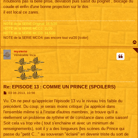
s
n'oublions pas la belle prise, déviation puis saisit du poignet , blocage du
s
coude et enfin d'une bonne projection sur le dos.
a
g
il est local ce zares.
e
NOTE de la SERIE Original: 16.5/20.
NOTE de la SERIE MCO2: 11/20
NOTE de la SERIE MCO3: 14.5/20
NOTE de la SERIE MCO4: pas encore tout vu/20 [/color]
mysterio
Vénérable Inca
Re: EPISODE 13 : COMME UN PRINCE (SPOILERS)
M
03 06 2013, 10:56
e
s
Vu. On ne peut qu'apprécier l'épisode 13 vu le niveau très faible du
s
précédent. Du coup, je serais moins critique: j'ai apprécié dans
a
g
l'ensemble même si à l’instar d'autres membres, je trouve qu'il a
e
réellement un problème de rythme et de constance dans cette saison!
Soit cela va trop vite ( tout s'enchaine et avec un minimum de
renseignements), soit il y a des longueurs (les scènes du Prince qui
passe du "petit C..." au souverain "éclairé" en devenir triste du sort de