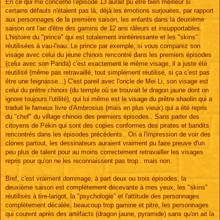
s
En ce qui me concerne l'épisode 13 aurait pu être bien meilleur si
s
certains défauts n'étaient pas là, déjà les émotions surjouées, par rapport
a
g
aux personnages de la première saison, les enfants dans la deuxième
e
saison ont l'air d'être des gamins de 12 ans râleurs et insupportables.
L'histoire du "prince" qui est totalement inintéressante et les "skins"
réutilisées à vau-l'eau. Le prince par exemple, si vous comparez son
visage avec celui du jeune chinois rencontré dans les premiers épisodes
(celui avec son Panda) c'est exactement le même visage, il a juste été
réutilisé (même pas retravaillé, tout simplement réutilisé, si ça c'est pas
être une feignasse...) C'est pareil avec l'oncle de Mei Li, son visage est
celui du prêtre chinois (du temple où se trouvait le dragon jaune dont on
ignore toujours l'utilité), qui lui même est le visage du prêtre shaolin qui a
traduit le fameux livre d'Ambrosius (mais en plus vieux) qui a été repris
du "chef" du village chinois des premiers épisodes.. Sans parler des
citoyens de Pékin qui sont des copies conformes des pirates et bandits
rencontrés dans les épisodes précédents.. On a l'impression de voir des
clones partout, les dessinateurs auraient vraiment pu faire preuve d'un
peu plus de talent pour au moins correctement retravailler les visages
repris pour qu'on ne les reconnaissent pas trop.. mais non.
Bref, c'est vraiment dommage, à part deux ou trois épisodes, la
deuxième saison est complètement décevante à mes yeux, les "skins"
réutilisés à tire-larigot, la "psychologie" et l'attitude des personnages
complètement décalée, beaucoup trop gamine et pitre, les personnages
qui courent après des artéfacts (dragon jaune, pyramide) sans qu'on ait la