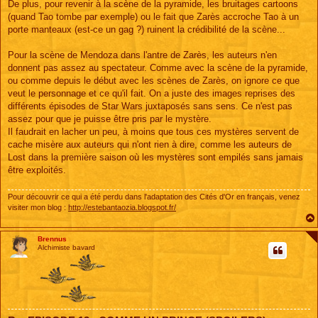
De plus, pour revenir à la scène de la pyramide, les bruitages cartoons
(quand Tao tombe par exemple) ou le fait que Zarès accroche Tao à un
porte manteaux (est-ce un gag ?) ruinent la crédibilité de la scène...
Pour la scène de Mendoza dans l'antre de Zarès, les auteurs n'en
donnent pas assez au spectateur. Comme avec la scène de la pyramide,
ou comme depuis le début avec les scènes de Zarès, on ignore ce que
veut le personnage et ce qu'il fait. On a juste des images reprises des
différents épisodes de Star Wars juxtaposés sans sens. Ce n'est pas
assez pour que je puisse être pris par le mystère.
Il faudrait en lacher un peu, à moins que tous ces mystères servent de
cache misère aux auteurs qui n'ont rien à dire, comme les auteurs de
Lost dans la première saison où les mystères sont empilés sans jamais
être exploités.
Pour découvrir ce qui a été perdu dans l'adaptation des Cités d'Or en français, venez
visiter mon blog :
http://estebantaozia.blogspot.fr/
Brennus
Alchimiste bavard