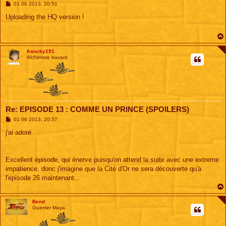
M
01 06 2013, 20:51
e
s
Uploading the HQ version !
s
a
g
e
francky191
Alchimiste bavard
Re: EPISODE 13 : COMME UN PRINCE (SPOILERS)
M
01 06 2013, 20:57
e
s
j'ai adoré
s
a
g
e
Excellent épisode, qui énerve puisqu'on attend la suite avec une extreme
impatience, donc j'imagine que la Cité d'Or ne sera découverte qu'à
l'episode 26 maintenant...
Bend
Guerrier Maya