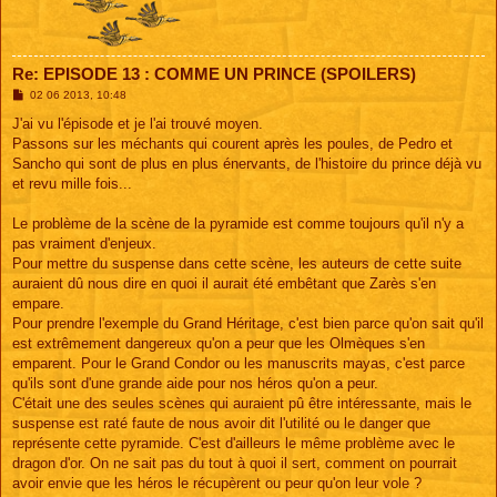
Re: EPISODE 13 : COMME UN PRINCE (SPOILERS)
M
02 06 2013, 10:48
e
s
J'ai vu l'épisode et je l'ai trouvé moyen.
s
Passons sur les méchants qui courent après les poules, de Pedro et
a
g
Sancho qui sont de plus en plus énervants, de l'histoire du prince déjà vu
e
et revu mille fois...
Le problème de la scène de la pyramide est comme toujours qu'il n'y a
pas vraiment d'enjeux.
Pour mettre du suspense dans cette scène, les auteurs de cette suite
auraient dû nous dire en quoi il aurait été embêtant que Zarès s'en
empare.
Pour prendre l'exemple du Grand Héritage, c'est bien parce qu'on sait qu'il
est extrêmement dangereux qu'on a peur que les Olmèques s'en
emparent. Pour le Grand Condor ou les manuscrits mayas, c'est parce
qu'ils sont d'une grande aide pour nos héros qu'on a peur.
C'était une des seules scènes qui auraient pû être intéressante, mais le
suspense est raté faute de nous avoir dit l'utilité ou le danger que
représente cette pyramide. C'est d'ailleurs le même problème avec le
dragon d'or. On ne sait pas du tout à quoi il sert, comment on pourrait
avoir envie que les héros le récupèrent ou peur qu'on leur vole ?