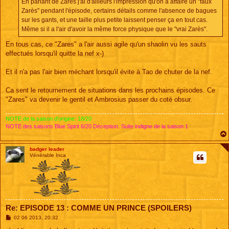
En parlant de Zarès j'ai d'ailleurs l'impression qu'on à affaire un "faux
g
e
Zarès" pendant l'épisode, certains détails comme l'absence de bagues
sur les gants, et une taille plus petite laissent penser ça en tout cas.
Même si il a l'air d'avoir la même force physique que le "vrai Zarès".
En tous cas, ce "Zares" a l'air aussi agile qu'un shaolin vu les sauts
effectués lorsqu'il quitte la nef x-)
Et il n'a pas l'air bien méchant lorsqu'il évite à Tao de chuter de la nef.
Ca sent le retournement de situations dans les prochains épisodes. Ce
"Zares" va devenir le gentil et Ambrosius passer du coté obsur.
NOTE de la saison d'origine: 18/20
NOTE des saisons Blue Spirit 6/20 Déception. Suite indigne de la saison 1
badger leader
Vénérable Inca
Re: EPISODE 13 : COMME UN PRINCE (SPOILERS)
M
02 06 2013, 20:32
e