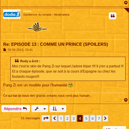
Dodie
Gardienne du temple - Modératrice
Re: EPISODE 13 : COMME UN PRINCE (SPOILERS)
M
03 06 2013, 23:41
e
s
s
Rudy a écrit :
a
Moi c'est le skin de Pang Zi sur lequel j'adore triper !!!! Il y'en a partout !!!
g
e
Et a chaque épisode, que se soit à la cours d'Espagne ou chez les
foulards rouges!!!
Pang Zi est un modèle pour l'humanité
Ce qui fait de nous des grands enfants nous rend plus humain...
Répondre
Page
4
sur
7
1
2
3
4
5
6
7
Précédente
Suivante
61 messages