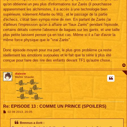
qu'on obtienne un peu plus d'informations sur Zarès (il pourchasse
apparemment les alchimistes, il a accès à une technologie bien
supérieure, sûrement Atlante ou Mû).. et le passage de la partie
d'échecs, c'était bien sympa mine de rien. En parlant de Zarès j'ai
d'ailleurs l'impression qu'on à affaire un "faux Zarès" pendant l'épisode,
certains détails comme l'absence de bagues sur les gants, et une taille
plus petite laissent penser ça en tout cas. Même si il a l'air d'avoir la
même force physique que le "vrai Zarès".
Donc épisode moyen pour ma part, le plus gros problème ça reste
réellement les émotions surjouées et le fait que la série à plus été
conçue pour faire des rire des enfants devant TF1 qu'autre chose..
dialecte
Maître Shaolin
Re: EPISODE 13 : COMME UN PRINCE (SPOILERS)
M
02 06 2013, 20:05
e
s
s
Brennus a écrit :
a