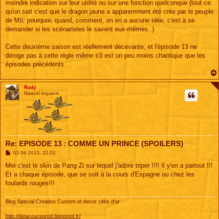
moindre indication sur leur utilité ou sur une fonction quelconque (tout ce
qu'on sait c'est que le dragon jaune a apparemment été crée par le peuple
de Mû, pourquoi, quand, comment, on en a aucune idée, c'est à se
demander si les scénaristes le savent eux-mêmes..)
Cette deuxième saison est réellement décevante, et l'épisode 13 ne
déroge pas à cette règle même s'il est un peu moins chaotique que les
épisodes précédents.
Rudy
Naacal loquace
Re: EPISODE 13 : COMME UN PRINCE (SPOILERS)
M
03 06 2013, 22:02
e
s
Moi c'est le skin de Pang Zi sur lequel j'adore triper !!!! Il y'en a partout !!!
s
Et a chaque épisode, que se soit à la cours d'Espagne ou chez les
a
g
foulards rouges!!!
e
Blog Special Creation Custom et decor cités d'or
http://delacoursprod.blogspot.fr/