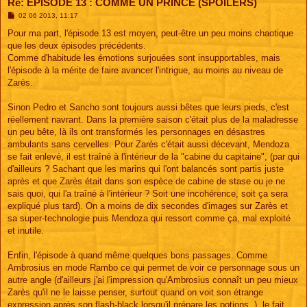
Re: EPISODE 13 : COMME UN PRINCE (SPOILERS)
M
02 06 2013, 11:17
e
s
Pour ma part, l'épisode 13 est moyen, peut-être un peu moins chaotique
s
que les deux épisodes précédents.
a
g
Comme d'habitude les émotions surjouées sont insupportables, mais
e
l'épisode à la mérite de faire avancer l'intrigue, au moins au niveau de
Zarès.
Sinon Pedro et Sancho sont toujours aussi bêtes que leurs pieds, c'est
réellement navrant. Dans la première saison c'était plus de la maladresse
un peu bête, là ils ont transformés les personnages en désastres
ambulants sans cervelles. Pour Zarès c'était aussi décevant, Mendoza
se fait enlevé, il est traîné à l'intérieur de la "cabine du capitaine", (par qui
d'ailleurs ? Sachant que les marins qui l'ont balancés sont partis juste
après et que Zarès était dans son espèce de cabine de stase ou je ne
sais quoi, qui l'a traîné à l'intérieur ? Soit une incohérence, soit ça sera
expliqué plus tard). On a moins de dix secondes d'images sur Zarès et
sa super-technologie puis Mendoza qui ressort comme ça, mal exploité
et inutile.
Enfin, l'épisode à quand même quelques bons passages. Comme
Ambrosius en mode Rambo ce qui permet de voir ce personnage sous un
autre angle (d'ailleurs j'ai l'impression qu'Ambrosius connaît un peu mieux
Zarès qu'il ne le laisse penser, surtout quand on voit son étrange
expression après son flash-black lorsqu'il prépare les potions..), le fait