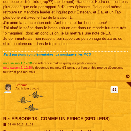
son peuple...très très (trop??) rapidement). Sancho et Pedro ne m'ont pas
plus agacé que cela par rapport à d'autres épisodes! J'ai quand même
retrouvé un Mendoza leader et inquiet pour Esteban, et Zia, et un Tao
plus cohérent avec le Tao de la saison 1.
J'ai aimé la participation entre Ambrosius et lui. bonne scène!
J'ai aimé la scène dans le bateau où on est dans un monde futuriste très
"olméquien"! donc en conclusion, je lui mettrais une note de 13.
Je commenterais mon ressenti par rapport au personnage de Zarès ou
sbire ou clone ou...dans le topic idoine.
J'ai 2 passions complémentaires: La musique et les MCO
note saison 1: 17/20
une référence malgré quelques petits couacs
note saison 2: 10/20
je descends ma note d'1 point, sur l'ensemble trop de déceptions,
tout n'est pas mauvais.
Brennus
Alchimiste bavard
Re: EPISODE 13 : COMME UN PRINCE (SPOILERS)
M
03 06 2013, 21:08
e