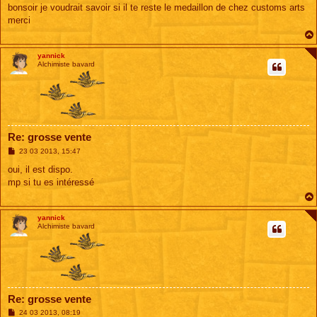
s
bonsoir je voudrait savoir si il te reste le medaillon de chez customs arts
s
merci
a
g
e
yannick
Alchimiste bavard
Re: grosse vente
M
23 03 2013, 15:47
e
s
oui, il est dispo.
s
mp si tu es intéressé
a
g
e
yannick
Alchimiste bavard
Re: grosse vente
M
24 03 2013, 08:19