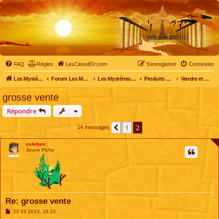
FAQ
Règles
LesCitesdOr.com
S’enregistrer
Connexion
Les Mystérieuses Cités d'Or - LesCitesdOr.com
Forum Les Mystérieuses Cités d'Or
Les Mystérieuses Cités d'Or
Produits dérivés
Vendre et acheter
grosse vente
Répondre
1
2
Précédente
14 messages
esteban..
Jeune Pichu
Re: grosse vente
M
22 03 2013, 19:23
e