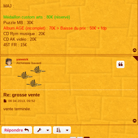
e
s
MAJ :
s
a
g
Médaillon custom arts : 80€ (réservé)
e
Puzzle MB : 30€
Album AGE (incomplet) : 70€ > Baisse du prix : 50€ + fdp
CD Rym musique : 20€
CD AK vidéo : 20€
45T FR : 15€
yannick
Alchimiste bavard
Re: grosse vente
M
06 04 2013, 09:52
e
s
vente terminée.
s
a
g
e
Répondre