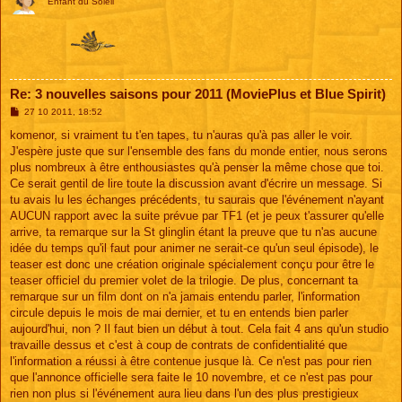
Enfant du Soleil
Re: 3 nouvelles saisons pour 2011 (MoviePlus et Blue Spirit)
M
27 10 2011, 18:52
e
s
komenor, si vraiment tu t'en tapes, tu n'auras qu'à pas aller le voir.
s
J'espère juste que sur l'ensemble des fans du monde entier, nous serons
a
g
plus nombreux à être enthousiastes qu'à penser la même chose que toi.
e
Ce serait gentil de lire toute la discussion avant d'écrire un message. Si
tu avais lu les échanges précédents, tu saurais que l'événement n'ayant
AUCUN rapport avec la suite prévue par TF1 (et je peux t'assurer qu'elle
arrive, ta remarque sur la St glinglin étant la preuve que tu n'as aucune
idée du temps qu'il faut pour animer ne serait-ce qu'un seul épisode), le
teaser est donc une création originale spécialement conçu pour être le
teaser officiel du premier volet de la trilogie. De plus, concernant ta
remarque sur un film dont on n'a jamais entendu parler, l'information
circule depuis le mois de mai dernier, et tu en entends bien parler
aujourd'hui, non ? Il faut bien un début à tout. Cela fait 4 ans qu'un studio
travaille dessus et c'est à coup de contrats de confidentialité que
l'information a réussi à être contenue jusque là. Ce n'est pas pour rien
que l'annonce officielle sera faite le 10 novembre, et ce n'est pas pour
rien non plus si l'événement aura lieu dans l'un des plus prestigieux