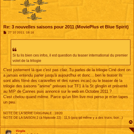
Re: 3 nouvelles saisons pour 2011 (MoviePlus et Blue Spirit)
M
27 10 2011, 18:16
e
s
s
a
g
e
Si tu lis bien ces infos, il est question du teaser international du premier
volet de la trilogie
C'est justement là que c'est pas clair. Tu parles de la trilogie Ciné dont on
a jamais entendu parler jusqu'à aujourd'hui et donc... ben le teaser ils
sont allés filmé des caravelles et des ruines incas) ou le teaser de la
trilogie des saisons "anime" prévues sur TF1 à la St glinglin et présenté
au MIP de Cannes puis annoncé sur le web en Octobre 2011 ?
C'est chelou quand même. Parce qu'un film live moi perso je m'en tapes
un peu.
NOTE DE LA SERIE ORIGINALE : 18/20
NOTE DE LA SAISON 2 (à l'épisode 22) : 11,5 (pcq qd même y a des trucs, bon...)
Virgile