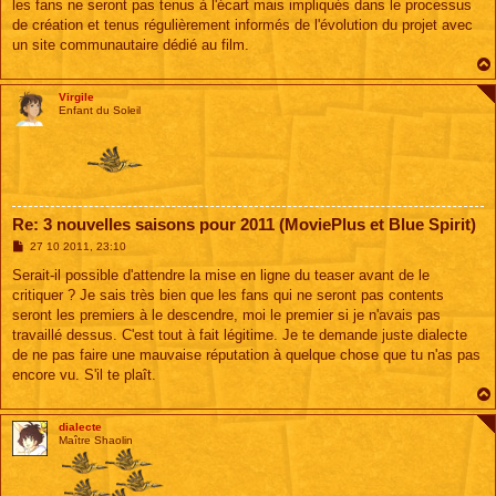
g
les fans ne seront pas tenus à l'écart mais impliqués dans le processus
e
de création et tenus régulièrement informés de l'évolution du projet avec
un site communautaire dédié au film.
Virgile
Enfant du Soleil
Re: 3 nouvelles saisons pour 2011 (MoviePlus et Blue Spirit)
M
27 10 2011, 23:10
e
s
Serait-il possible d'attendre la mise en ligne du teaser avant de le
s
critiquer ? Je sais très bien que les fans qui ne seront pas contents
a
g
seront les premiers à le descendre, moi le premier si je n'avais pas
e
travaillé dessus. C'est tout à fait légitime. Je te demande juste dialecte
de ne pas faire une mauvaise réputation à quelque chose que tu n'as pas
encore vu. S'il te plaît.
dialecte
Maître Shaolin