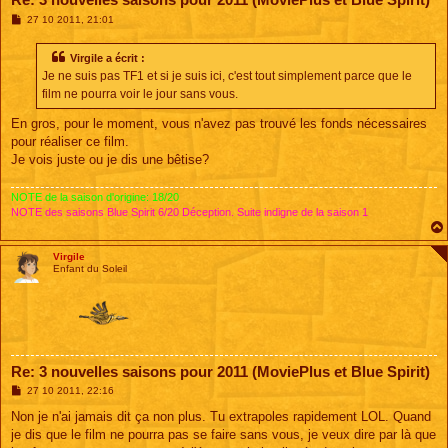
M
27 10 2011, 21:01
e
s
s
Virgile a écrit :
a
Je ne suis pas TF1 et si je suis ici, c'est tout simplement parce que le
g
e
film ne pourra voir le jour sans vous.
En gros, pour le moment, vous n'avez pas trouvé les fonds nécessaires
pour réaliser ce film.
Je vois juste ou je dis une bêtise?
NOTE de la saison d'origine: 18/20
NOTE des saisons Blue Spirit 6/20 Déception. Suite indigne de la saison 1
Virgile
Enfant du Soleil
Re: 3 nouvelles saisons pour 2011 (MoviePlus et Blue Spirit)
M
27 10 2011, 22:16
e
s
Non je n'ai jamais dit ça non plus. Tu extrapoles rapidement LOL. Quand
s
je dis que le film ne pourra pas se faire sans vous, je veux dire par là que
a