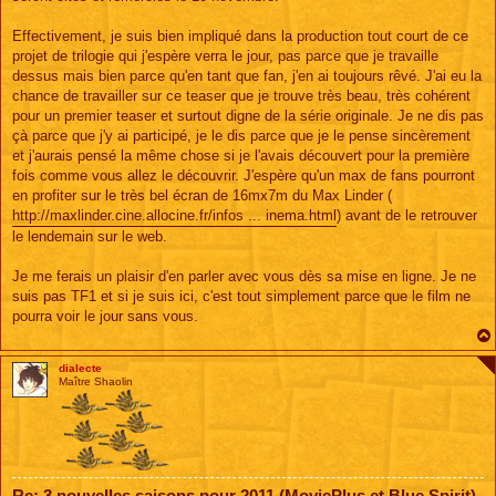
Effectivement, je suis bien impliqué dans la production tout court de ce
projet de trilogie qui j'espère verra le jour, pas parce que je travaille
dessus mais bien parce qu'en tant que fan, j'en ai toujours rêvé. J'ai eu la
chance de travailler sur ce teaser que je trouve très beau, très cohérent
pour un premier teaser et surtout digne de la série originale. Je ne dis pas
çà parce que j'y ai participé, je le dis parce que je le pense sincèrement
et j'aurais pensé la même chose si je l'avais découvert pour la première
fois comme vous allez le découvrir. J'espère qu'un max de fans pourront
en profiter sur le très bel écran de 16mx7m du Max Linder (
http://maxlinder.cine.allocine.fr/infos ... inema.html
) avant de le retrouver
le lendemain sur le web.
Je me ferais un plaisir d'en parler avec vous dès sa mise en ligne. Je ne
suis pas TF1 et si je suis ici, c'est tout simplement parce que le film ne
pourra voir le jour sans vous.
dialecte
Maître Shaolin
Re: 3 nouvelles saisons pour 2011 (MoviePlus et Blue Spirit)