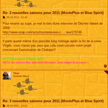
Re: 3 nouvelles saisons pour 2011 (MoviePlus et Blue Spirit)
M
28 10 2011, 21:42
e
s
Pour revenir au sujet, je met le lien d'une interview de Deyries datant de
s
2009.
a
g
http://www.ozap.com/actu/mysterieuses-c ... iew/270746
e
Il parle quand même d'un possible long métrage après la fin de la série.
Virgile, vous n'avez pas peur que cela court-circuite votre projet
concernant l'autorisation de Chalopin?
NOTE de la saison d'origine: 18/20
NOTE des saisons Blue Spirit 6/20 Déception. Suite indigne de la saison 1
Tikal
Guerrier Maya
Re: 3 nouvelles saisons pour 2011 (MoviePlus et Blue Spirit)
M
28 10 2011, 22:02