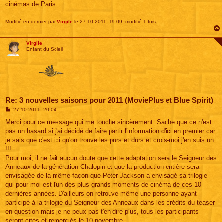
cinémas de Paris.
Modifié en dernier par
Virgile
le 27 10 2011, 19:09, modifié 1 fois.
Virgile
Enfant du Soleil
Re: 3 nouvelles saisons pour 2011 (MoviePlus et Blue Spirit)
M
27 10 2011, 20:04
e
s
Merci pour ce message qui me touche sincèrement. Sache que ce n'est
s
pas un hasard si j'ai décidé de faire partir l'information d'ici en premier car
a
g
je sais que c'est ici qu'on trouve les purs et durs et crois-moi j'en suis un
e
!!!
Pour moi, il ne fait aucun doute que cette adaptation sera le Seigneur des
Anneaux de la génération Chalopin et que la production entière sera
envisagée de la même façon que Peter Jackson a envisagé sa trilogie
qui pour moi est l'un des plus grands moments de cinéma de ces 10
dernières années. D'ailleurs on retrouve même une personne ayant
participé à la trilogie du Seigneur des Anneaux dans les crédits du teaser
en question mais je ne peux pas t'en dire plus, tous les participants
seront cités et remerciés le 10 novembre.