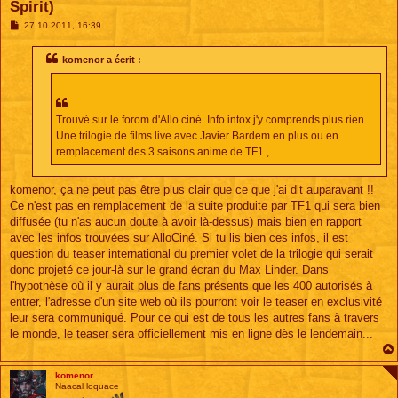
Spirit)
M
27 10 2011, 16:39
e
s
s
komenor a écrit :
a
g
e
Trouvé sur le forom d'Allo ciné. Info intox j'y comprends plus rien.
Une trilogie de films live avec Javier Bardem en plus ou en
remplacement des 3 saisons anime de TF1 ,
komenor, ça ne peut pas être plus clair que ce que j'ai dit auparavant !!
Ce n'est pas en remplacement de la suite produite par TF1 qui sera bien
diffusée (tu n'as aucun doute à avoir là-dessus) mais bien en rapport
avec les infos trouvées sur AlloCiné. Si tu lis bien ces infos, il est
question du teaser international du premier volet de la trilogie qui serait
donc projeté ce jour-là sur le grand écran du Max Linder. Dans
l'hypothèse où il y aurait plus de fans présents que les 400 autorisés à
entrer, l'adresse d'un site web où ils pourront voir le teaser en exclusivité
leur sera communiqué. Pour ce qui est de tous les autres fans à travers
le monde, le teaser sera officiellement mis en ligne dès le lendemain...
komenor
Naacal loquace