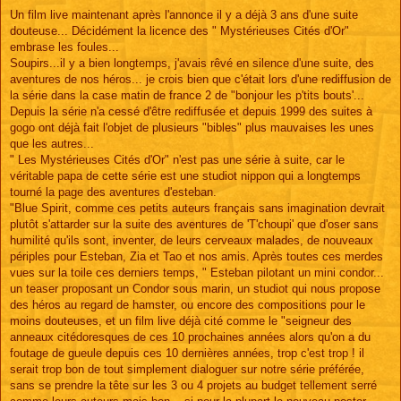
e
s
Un film live maintenant après l'annonce il y a déjà 3 ans d'une suite
s
douteuse... Décidément la licence des " Mystérieuses Cités d'Or"
a
g
embrase les foules...
e
Soupirs...il y a bien longtemps, j'avais rêvé en silence d'une suite, des
aventures de nos héros... je crois bien que c'était lors d'une rediffusion de
la série dans la case matin de france 2 de "bonjour les p'tits bouts'...
Depuis la série n'a cessé d'être rediffusée et depuis 1999 des suites à
gogo ont déjà fait l'objet de plusieurs "bibles" plus mauvaises les unes
que les autres...
" Les Mystérieuses Cités d'Or" n'est pas une série à suite, car le
véritable papa de cette série est une studiot nippon qui a longtemps
tourné la page des aventures d'esteban.
"Blue Spirit, comme ces petits auteurs français sans imagination devrait
plutôt s'attarder sur la suite des aventures de 'T'choupi' que d'oser sans
humilité qu'ils sont, inventer, de leurs cerveaux malades, de nouveaux
périples pour Esteban, Zia et Tao et nos amis. Après toutes ces merdes
vues sur la toile ces derniers temps, " Esteban pilotant un mini condor...
un teaser proposant un Condor sous marin, un studiot qui nous propose
des héros au regard de hamster, ou encore des compositions pour le
moins douteuses, et un film live déjà cité comme le "seigneur des
anneaux citédoresques de ces 10 prochaines années alors qu'on a du
foutage de gueule depuis ces 10 dernières années, trop c'est trop ! il
serait trop bon de tout simplement dialoguer sur notre série préférée,
sans se prendre la tête sur les 3 ou 4 projets au budget tellement serré