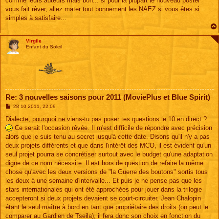
comme leurs auteurs mais bon... si pour la plupart le nouveau poster
vous fait rêver, allez mater tout bonnement les NAEZ si vous êtes si
simples à satisfaire...
Virgile
Enfant du Soleil
Re: 3 nouvelles saisons pour 2011 (MoviePlus et Blue Spirit)
M
28 10 2011, 22:09
e
s
Dialecte, pourquoi ne viens-tu pas poser tes questions le 10 en direct ?
s
Ce serait l'occasion rêvée. Il m'est difficile de répondre avec précision
a
g
alors que je suis tenu au secret jusqu'à cette date. Disons qu'il n'y a pas
e
deux projets différents et que dans l'intérêt des MCO, il est évident qu'un
seul projet pourra se concrétiser surtout avec le budget qu'une adaptation
digne de ce nom nécessite. Il est hors de question de refaire la même
chose qu'avec les deux versions de "la Guerre des boutons" sortis tous
les deux à une semaine d'intervalle... Et puis je ne pense pas que les
stars internationales qui ont été approchées pour jouer dans la trilogie
accepteront si deux projets devaient se court-circuiter. Jean Chalopin
étant le seul maître à bord en tant que propriétaire des droits (on peut le
comparer au Gardien de Tseila), il fera donc son choix en fonction du