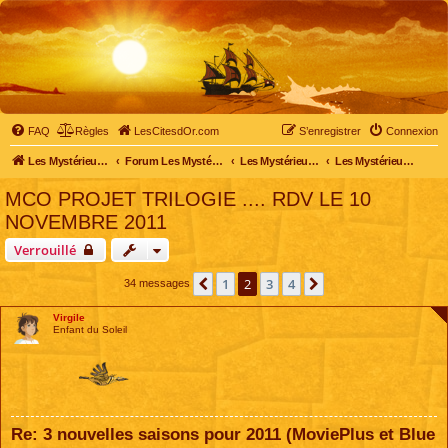
FAQ
Règles
LesCitesdOr.com
S’enregistrer
Connexion
Les Mystérieuses Cités d'Or - LesCitesdOr.com
Forum Les Mystérieuses Cités d'Or
Les Mystérieuses Cités d'Or
Les Mystérieuses Cités d'Or : le film
MCO PROJET TRILOGIE .... RDV LE 10
NOVEMBRE 2011
Verrouillé
1
2
3
4
Précédente
Suivante
34 messages
Virgile
Enfant du Soleil
Re: 3 nouvelles saisons pour 2011 (MoviePlus et Blue