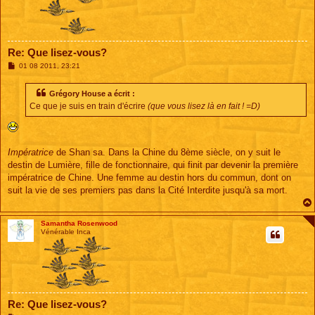
Re: Que lisez-vous?
M
01 08 2011, 23:21
e
s
s
Grégory House a écrit :
a
Ce que je suis en train d'écrire
(que vous lisez là en fait ! =D)
g
e
Impératrice
de Shan sa. Dans la Chine du 8ème siècle, on y suit le
destin de Lumière, fille de fonctionnaire, qui finit par devenir la première
impératrice de Chine. Une femme au destin hors du commun, dont on
suit la vie de ses premiers pas dans la Cité Interdite jusqu'à sa mort.
Samantha Rosenwood
Vénérable Inca
Re: Que lisez-vous?