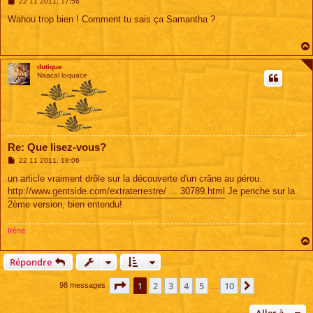
M
22 11 2011, 17:56
e
s
Wahou trop bien ! Comment tu sais ça Samantha ?
s
a
g
e
dutique
Naacal loquace
Re: Que lisez-vous?
M
22 11 2011, 18:06
e
s
un article vraiment drôle sur la découverte d'un crâne au pérou.
s
http://www.gentside.com/extraterrestre/ ... 30789.html
Je penche sur la
a
g
2ème version, bien entendu!
e
Irène
Répondre
Page
1
sur
10
1
2
3
4
5
10
Suivante
98 messages
…