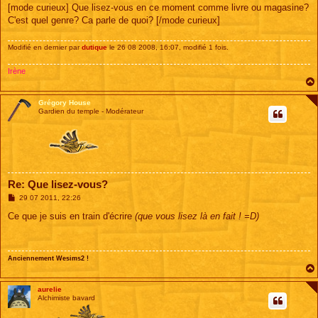
s
[mode curieux] Que lisez-vous en ce moment comme livre ou magasine?
s
C'est quel genre? Ca parle de quoi? [/mode curieux]
a
g
e
Modifié en dernier par
dutique
le 26 08 2008, 16:07, modifié 1 fois.
Irène
Grégory House
Gardien du temple - Modérateur
Re: Que lisez-vous?
M
29 07 2011, 22:26
e
s
Ce que je suis en train d'écrire
(que vous lisez là en fait ! =D)
s
a
g
e
Anciennement Wesims2 !
aurelie
Alchimiste bavard