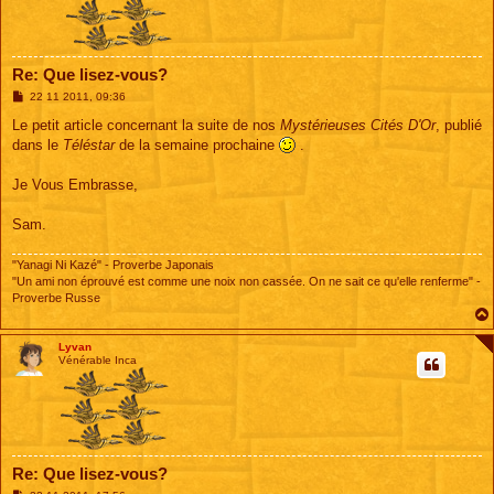
Re: Que lisez-vous?
M
22 11 2011, 09:36
e
s
Le petit article concernant la suite de nos
Mystérieuses Cités D'Or
, publié
s
dans le
Téléstar
de la semaine prochaine
.
a
g
e
Je Vous Embrasse,
Sam.
"Yanagi Ni Kazé" - Proverbe Japonais
"Un ami non éprouvé est comme une noix non cassée. On ne sait ce qu'elle renferme" -
Proverbe Russe
Lyvan
Vénérable Inca
Re: Que lisez-vous?