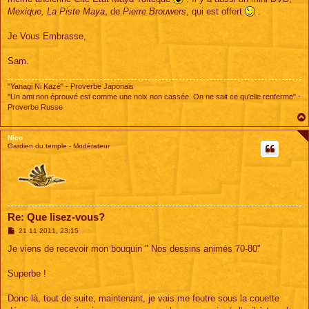
Mexique, La Piste Maya
, de
Pierre Brouwers
, qui est offert
.
Je Vous Embrasse,
Sam.
"Yanagi Ni Kazé" - Proverbe Japonais
"Un ami non éprouvé est comme une noix non cassée. On ne sait ce qu'elle renferme" -
Proverbe Russe
Nico
Gardien du temple - Modérateur
Re: Que lisez-vous?
M
21 11 2011, 23:15
e
s
Je viens de recevoir mon bouquin " Nos dessins animés 70-80"
s
a
g
Superbe !
e
Donc là, tout de suite, maintenant, je vais me foutre sous la couette