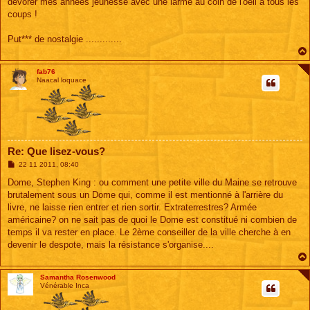
dévorer mes années jeunesse avec une larme au coin de l'oeil à tous les
coups !
Put*** de nostalgie .............
fab76
Naacal loquace
Re: Que lisez-vous?
M
22 11 2011, 08:40
e
s
Dome, Stephen King : ou comment une petite ville du Maine se retrouve
s
brutalement sous un Dome qui, comme il est mentionné à l'arrière du
a
g
livre, ne laisse rien entrer et rien sortir. Extraterrestres? Armée
e
américaine? on ne sait pas de quoi le Dome est constitué ni combien de
temps il va rester en place. Le 2ème conseiller de la ville cherche à en
devenir le despote, mais la résistance s'organise....
Samantha Rosenwood
Vénérable Inca