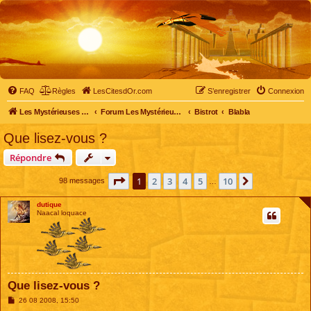
FAQ
Règles
LesCitesdOr.com
S’enregistrer
Connexion
Les Mystérieuses Cités d'Or - LesCitesdOr.com
Forum Les Mystérieuses Cités d'Or
Bistrot
Blabla
Que lisez-vous ?
Répondre
Page
1
sur
10
1
2
3
4
5
10
Suivante
98 messages
…
dutique
Naacal loquace
Que lisez-vous ?
M
26 08 2008, 15:50
e