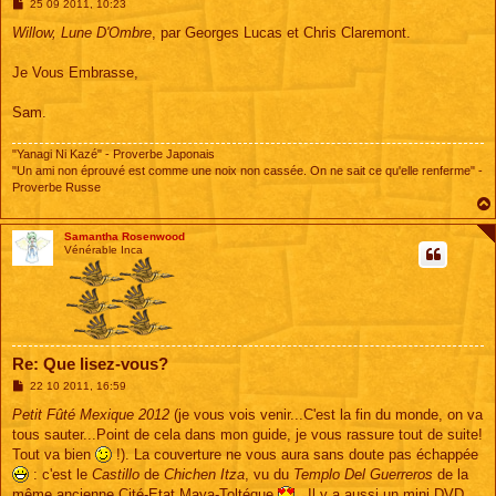
M
25 09 2011, 10:23
e
s
Willow, Lune D'Ombre
, par Georges Lucas et Chris Claremont.
s
a
g
Je Vous Embrasse,
e
Sam.
"Yanagi Ni Kazé" - Proverbe Japonais
"Un ami non éprouvé est comme une noix non cassée. On ne sait ce qu'elle renferme" -
Proverbe Russe
Samantha Rosenwood
Vénérable Inca
Re: Que lisez-vous?
M
22 10 2011, 16:59
e
s
Petit Fûté Mexique 2012
(je vous vois venir...C'est la fin du monde, on va
s
tous sauter...Point de cela dans mon guide, je vous rassure tout de suite!
a
g
Tout va bien
!). La couverture ne vous aura sans doute pas échappée
e
: c'est le
Castillo
de
Chichen Itza
, vu du
Templo Del Guerreros
de la
même ancienne Cité-Etat Maya-Toltéque
. Il y a aussi un mini DVD,