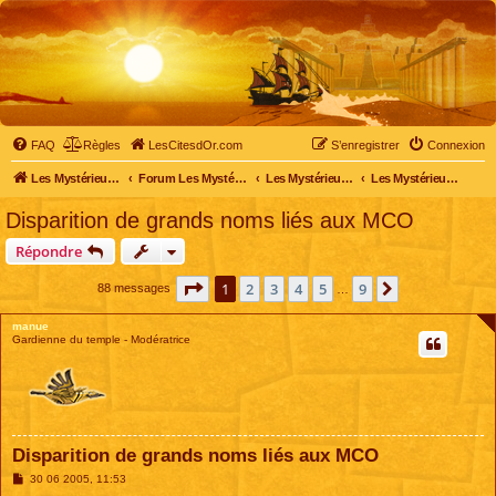
FAQ
Règles
LesCitesdOr.com
S’enregistrer
Connexion
Les Mystérieuses Cités d'Or - LesCitesdOr.com
Forum Les Mystérieuses Cités d'Or
Les Mystérieuses Cités d'Or
Les Mystérieuses Cités d'Or : saison 1 (1983)
Disparition de grands noms liés aux MCO
Répondre
Page
1
sur
9
1
2
3
4
5
9
Suivante
88 messages
…
manue
Gardienne du temple - Modératrice
Disparition de grands noms liés aux MCO
M
30 06 2005, 11:53
e