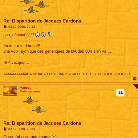
Re: Disparition de Jacques Cardona
M
02 12 2008, 20:12
e
s
nan, sérieux????
s
a
g
j'suis sur le derche!!!!
e
une voix mythique des génériques de DA des 80's s'en va....
RIP Jacquot...
AAAAAAAAAAAHAHAHAHAH ESTEBAN ZIA TAO LES CITES D'OOOOOOOOOOR
Mathieu
Marin taciturne
Re: Disparition de Jacques Cardona
M
02 12 2008, 20:53
e
s
Oups, j'ai oubli une source