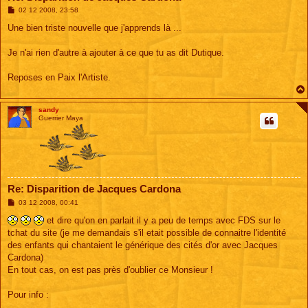
M
02 12 2008, 23:58
e
s
Une bien triste nouvelle que j'apprends là ...
s
a
g
Je n'ai rien d'autre à ajouter à ce que tu as dit Dutique.
e
Reposes en Paix l'Artiste.
sandy
Guerrier Maya
Re: Disparition de Jacques Cardona
M
03 12 2008, 00:41
e
s
et dire qu'on en parlait il y a peu de temps avec FDS sur le
s
tchat du site (je me demandais s'il etait possible de connaitre l'identité
a
g
des enfants qui chantaient le générique des cités d'or avec Jacques
e
Cardona)
En tout cas, on est pas près d'oublier ce Monsieur !
Pour info :