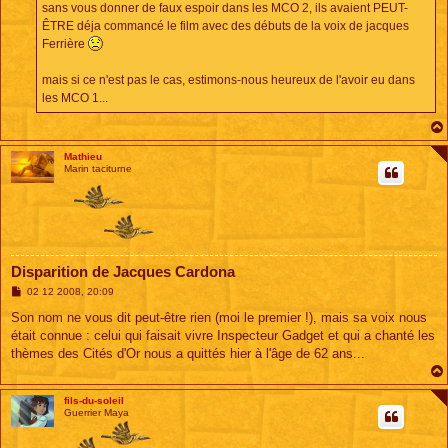
sans vous donner de faux espoir dans les MCO 2, ils avaient PEUT-
ÊTRE déja commancé le film avec des débuts de la voix de jacques
Ferrière
mais si ce n'est pas le cas, estimons-nous heureux de l'avoir eu dans
les MCO 1...
Mathieu
Marin taciturne
Disparition de Jacques Cardona
M
02 12 2008, 20:09
e
s
Son nom ne vous dit peut-être rien (moi le premier !), mais sa voix nous
s
était connue : celui qui faisait vivre Inspecteur Gadget et qui a chanté les
a
g
thèmes des Cités d'Or nous a quittés hier à l'âge de 62 ans...
e
fils-du-soleil
Guerrier Maya