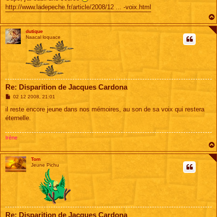
s
http://www.ladepeche.fr/article/2008/12 ... -voix.html
a
g
e
dutique
Naacal loquace
Re: Disparition de Jacques Cardona
M
02 12 2008, 21:01
e
s
il reste encore jeune dans nos mémoires, au son de sa voix qui restera
s
éternelle.
a
g
e
Irène
Tom
Jeune Pichu
Re: Disparition de Jacques Cardona