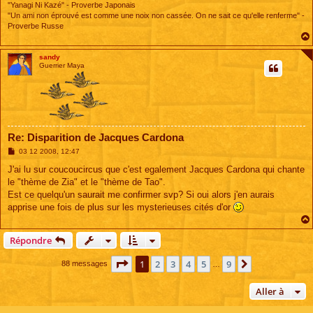
"Yanagi Ni Kazé" - Proverbe Japonais
"Un ami non éprouvé est comme une noix non cassée. On ne sait ce qu'elle renferme" -
Proverbe Russe
sandy
Guerrier Maya
Re: Disparition de Jacques Cardona
M
03 12 2008, 12:47
e
s
J'ai lu sur coucoucircus que c'est egalement Jacques Cardona qui chante
s
le "thème de Zia" et le "thème de Tao".
a
g
Est ce quelqu'un saurait me confirmer svp? Si oui alors j'en aurais
e
apprise une fois de plus sur les mysterieuses cités d'or
Répondre
Page
1
sur
9
1
2
3
4
5
9
Suivante
88 messages
…
Aller à