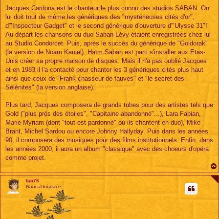
Jacques Cardona est le chanteur le plus connu des studios SABAN. On
lui doit tout de même les génériques des "mystérieuses cités d'or",
d'"Inspecteur Gadget" et le second générique d'ouverture d'"Ulysse 31"!
Au départ les chansons du duo Saban-Lévy étaient enregistrées chez lui
au Studio Condorcet. Puis, après le succès du générique de "Goldorak"
(la version de Noam Kaniel), Haïm Saban est parti s'installer aux Etas-
Unis créer sa propre maison de disques. Mais il n'a pas oublié Jacques
et en 1983 il l'a contacté pour chanter les 3 génériques cités plus haut
ainsi que ceux de "Frank chasseur de fauves" et "le secret des
Sélénites" (la version anglaise).
Plus tard, Jacques composera de grands tubes pour des artistes tels que
Gold ("plus près des étoiles", "Capitaine abandonné"...), Lara Fabian,
Marie Myriam (dont "tout est pardonné" où ils chantent en duo), Mike
Brant, Michel Sardou ou encore Johnny Hallyday. Puis dans les années
90, il composera des musiques pour des films institutionnels. Enfin, dans
les années 2000, il aura un album "classique" avec des choeurs d'opéra
comme projet.
fab76
Naacal loquace