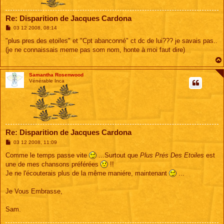
Re: Disparition de Jacques Cardona
M
03 12 2008, 08:14
e
s
"plus pres des etoiles" et "Cpt abanconné" ct dc de lui??? je savais pas..
s
(je ne connaissais meme pas som nom, honte à moi faut dire)
a
g
e
Samantha Rosenwood
Vénérable Inca
Re: Disparition de Jacques Cardona
M
03 12 2008, 11:09
e
s
Comme le temps passe vite
...Surtout que
Plus Prés Des Etoiles
est
s
une de mes chansons préférées
!!
a
g
Je ne l'écouterais plus de la même maniére, maintenant
...
e
Je Vous Embrasse,
Sam.