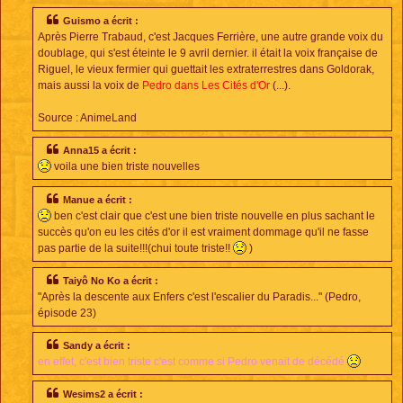
s
s
Guismo a écrit :
a
Après Pierre Trabaud, c'est Jacques Ferrière, une autre grande voix du
g
e
doublage, qui s'est éteinte le 9 avril dernier. il était la voix française de
Riguel, le vieux fermier qui guettait les extraterrestres dans Goldorak,
mais aussi la voix de
Pedro dans Les Cités d'Or
(...).
Source : AnimeLand
Anna15 a écrit :
voila une bien triste nouvelles
Manue a écrit :
ben c'est clair que c'est une bien triste nouvelle en plus sachant le
succès qu'on eu les cités d'or il est vraiment dommage qu'il ne fasse
pas partie de la suite!!!(chui toute triste!!
)
Taiyô No Ko a écrit :
"Après la descente aux Enfers c'est l'escalier du Paradis..." (Pedro,
épisode 23)
Sandy a écrit :
en effet, c'est bien triste c'est comme si Pedro venait de décédé
Wesims2 a écrit :