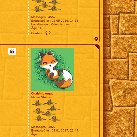
Messages :
4557
Enregistré le :
02 05 2016, 14:53
Localisation :
Valenciennes
Âge :
48
C
Contact :
o
H
n
t
a
a
u
c
t
t
e
r
T
E
E
G
E
R
5
9
Chaltimbanque
Maître Shaolin
Messages :
1022
Enregistré le :
08 01 2017, 21:44
Âge :
38