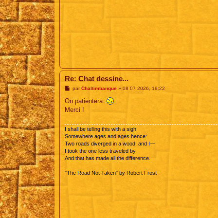
Re: Chat dessine...
M
par
Chaltimbanque
»
08 07 2026, 19:22
e
s
On patientera.
s
Merci !
a
g
e
I shall be telling this with a sigh
Somewhere ages and ages hence:
Two roads diverged in a wood, and I—
I took the one less traveled by,
And that has made all the difference.
"The Road Not Taken" by Robert Frost