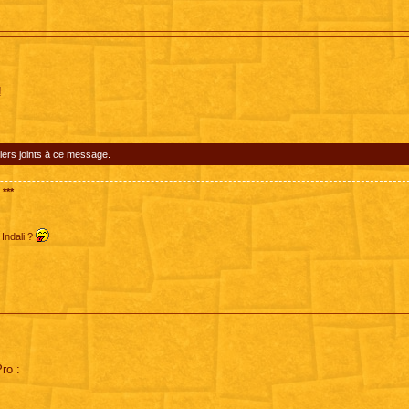
!
iers joints à ce message.
***
 Indali ?
ro :