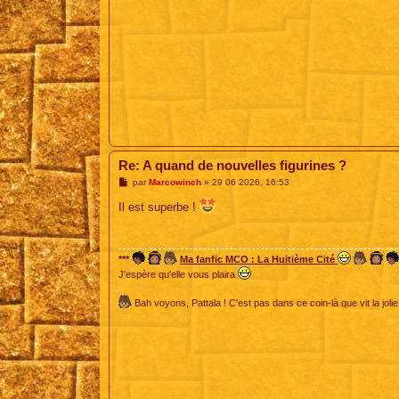
Re: A quand de nouvelles figurines ?
M
par
Marcowinch
»
29 06 2026, 16:53
e
s
Il est superbe !
s
a
g
e
***
Ma fanfic MCO : La Huitième Cité
J'espère qu'elle vous plaira
Bah voyons, Pattala ! C'est pas dans ce coin-là que vit la jolie