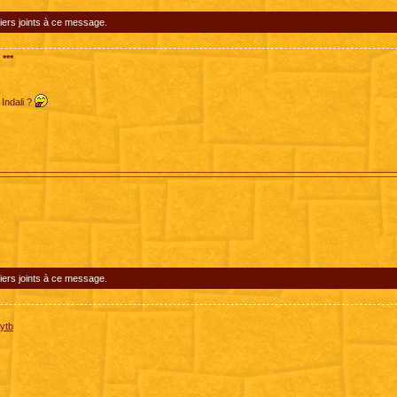
iers joints à ce message.
***
 Indali ?
iers joints à ce message.
ytb