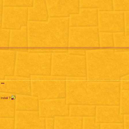
***
 Indali ?