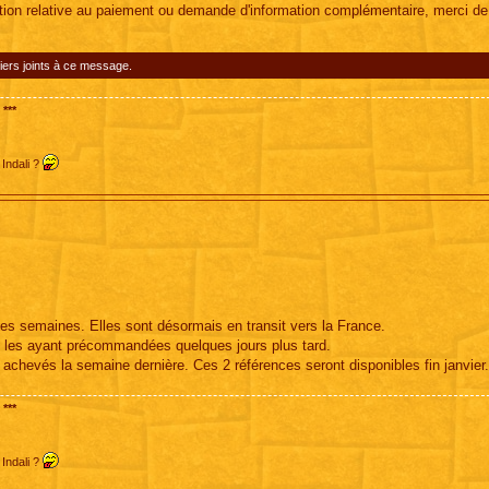
tion relative au paiement ou demande d'information complémentaire, merci d
iers joints à ce message.
***
 Indali ?
ques semaines. Elles sont désormais en transit vers la France.
ts les ayant précommandées quelques jours plus tard.
t achevés la semaine dernière. Ces 2 références seront disponibles fin janvier.
***
 Indali ?