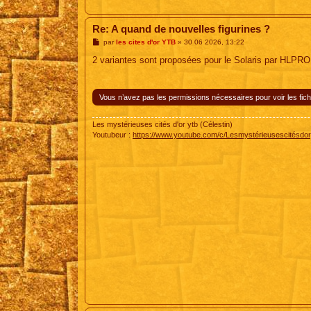
Re: A quand de nouvelles figurines ?
M
par
les cites d'or YTB
»
30 06 2026, 13:22
e
s
2 variantes sont proposées pour le Solaris par HLPRO
s
a
g
e
Vous n’avez pas les permissions nécessaires pour voir les fich
Les mystérieuses cités d'or ytb (Célestin)
Youtubeur :
https://www.youtube.com/c/Lesmystérieusescitésdor