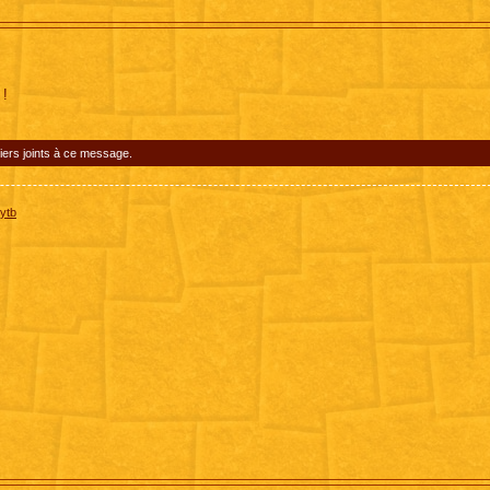
 !
iers joints à ce message.
ytb