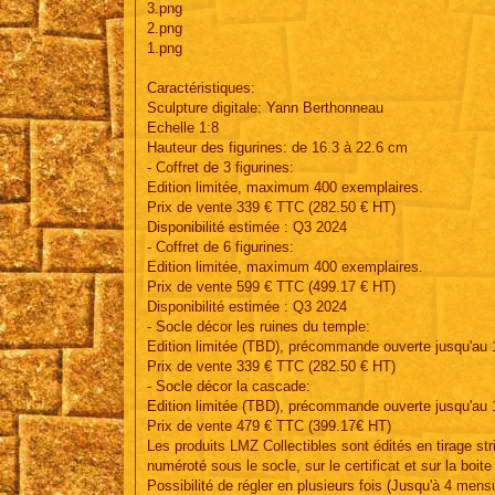
3.png
2.png
1.png
Caractéristiques:
Sculpture digitale: Yann Berthonneau
Echelle 1:8
Hauteur des figurines: de 16.3 à 22.6 cm
- Coffret de 3 figurines:
Edition limitée, maximum 400 exemplaires.
Prix de vente 339 € TTC (282.50 € HT)
Disponibilité estimée : Q3 2024
- Coffret de 6 figurines:
Edition limitée, maximum 400 exemplaires.
Prix de vente 599 € TTC (499.17 € HT)
Disponibilité estimée : Q3 2024
- Socle décor les ruines du temple:
Edition limitée (TBD), précommande ouverte jusqu'au
Prix de vente 339 € TTC (282.50 € HT)
- Socle décor la cascade:
Edition limitée (TBD), précommande ouverte jusqu'au
Prix de vente 479 € TTC (399.17€ HT)
Les produits LMZ Collectibles sont édités en tirage st
numéroté sous le socle, sur le certificat et sur la boit
Possibilité de régler en plusieurs fois (Jusqu'à 4 men