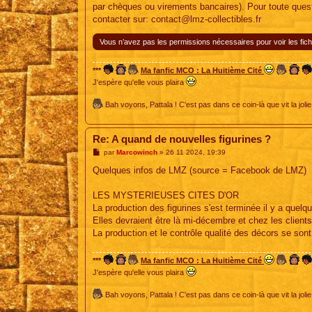
par chèques ou virements bancaires). Pour toute ques
contacter sur:
contact@lmz-collectibles.fr
Vous n’avez pas les permissions nécessaires pour voir les fich
***
Ma fanfic MCO : La Huitième Cité
J'espère qu'elle vous plaira
Bah voyons, Pattala ! C'est pas dans ce coin-là que vit la jolie
Re: A quand de nouvelles figurines ?
M
par
Marcowinch
»
26 11 2024, 19:39
e
s
Quelques infos de LMZ (source = Facebook de LMZ)
s
a
g
LES MYSTERIEUSES CITES D'OR
e
La production des figurines s'est terminée il y a quel
Elles devraient être là mi-décembre et chez les clien
La production et le contrôle qualité des décors se son
***
Ma fanfic MCO : La Huitième Cité
J'espère qu'elle vous plaira
Bah voyons, Pattala ! C'est pas dans ce coin-là que vit la jolie