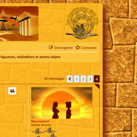
S’enregistrer
Connexion
 figurines, médaillons et autres objets
1
2
3
4
Précédente
40 messages
Marcowinch
Maître Shaolin