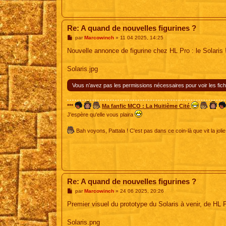
Re: A quand de nouvelles figurines ?
M
par
Marcowinch
»
11 04 2025, 14:25
e
s
Nouvelle annonce de figurine chez HL Pro : le Solaris 
s
a
g
Solaris.jpg
e
Vous n’avez pas les permissions nécessaires pour voir les fich
***
Ma fanfic MCO : La Huitième Cité
J'espère qu'elle vous plaira
Bah voyons, Pattala ! C'est pas dans ce coin-là que vit la jolie
Re: A quand de nouvelles figurines ?
M
par
Marcowinch
»
24 06 2025, 20:26
e
s
Premier visuel du prototype du Solaris à venir, de HL P
s
a
g
Solaris.png