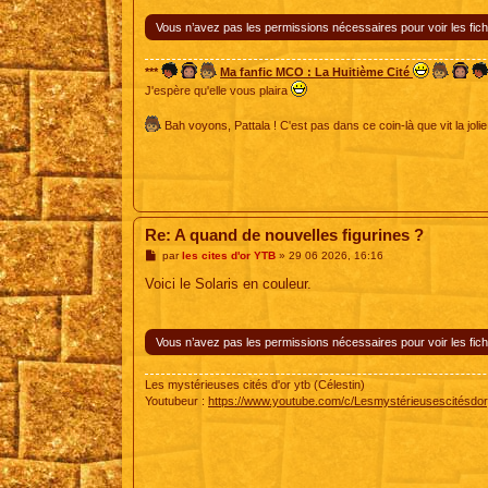
e
Vous n’avez pas les permissions nécessaires pour voir les fich
***
Ma fanfic MCO : La Huitième Cité
J'espère qu'elle vous plaira
Bah voyons, Pattala ! C'est pas dans ce coin-là que vit la jolie
Re: A quand de nouvelles figurines ?
M
par
les cites d'or YTB
»
29 06 2026, 16:16
e
s
Voici le Solaris en couleur.
s
a
g
e
Vous n’avez pas les permissions nécessaires pour voir les fich
Les mystérieuses cités d'or ytb (Célestin)
Youtubeur :
https://www.youtube.com/c/Lesmystérieusescitésdor