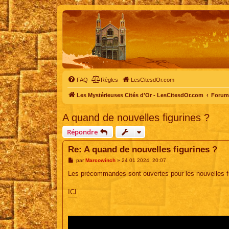
FAQ
Règles
LesCitesdOr.com
Les Mystérieuses Cités d'Or - LesCitesdOr.com
Forum 
A quand de nouvelles figurines ?
Répondre
Re: A quand de nouvelles figurines ?
M
par
Marcowinch
»
24 01 2024, 20:07
e
s
Les précommandes sont ouvertes pour les nouvelles fi
s
a
g
ICI
e