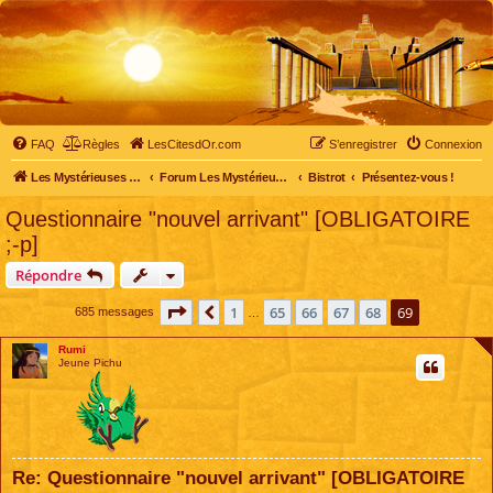
FAQ
Règles
LesCitesdOr.com
S’enregistrer
Connexion
Les Mystérieuses Cités d'Or - LesCitesdOr.com
Forum Les Mystérieuses Cités d'Or
Bistrot
Présentez-vous !
Questionnaire "nouvel arrivant" [OBLIGATOIRE
;-p]
Répondre
Page
69
sur
69
1
65
66
67
68
69
Précédente
685 messages
…
Rumi
Jeune Pichu
Re: Questionnaire "nouvel arrivant" [OBLIGATOIRE