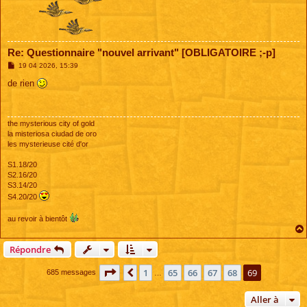
Re: Questionnaire "nouvel arrivant" [OBLIGATOIRE ;-p]
M
19 04 2026, 15:39
e
s
de rien
s
a
g
e
the mysterious city of gold
la misteriosa ciudad de oro
les mysterieuse cité d'or
S1.18/20
S2.16/20
S3.14/20
S4.20/20
au revoir à bientôt
Répondre
Page
69
sur
69
1
65
66
67
68
69
Précédente
685 messages
…
Aller à