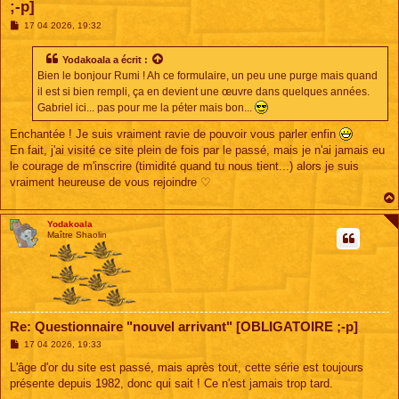
;-p]
M
17 04 2026, 19:32
e
s
s
Yodakoala
a écrit :
a
Bien le bonjour Rumi ! Ah ce formulaire, un peu une purge mais quand
g
e
il est si bien rempli, ça en devient une œuvre dans quelques années.
Gabriel ici... pas pour me la péter mais bon...
Enchantée ! Je suis vraiment ravie de pouvoir vous parler enfin
En fait, j'ai visité ce site plein de fois par le passé, mais je n'ai jamais eu
le courage de m'inscrire (timidité quand tu nous tient...) alors je suis
vraiment heureuse de vous rejoindre ♡
Yodakoala
Maître Shaolin
Re: Questionnaire "nouvel arrivant" [OBLIGATOIRE ;-p]
M
17 04 2026, 19:33
e
s
L'âge d'or du site est passé, mais après tout, cette série est toujours
s
présente depuis 1982, donc qui sait ! Ce n'est jamais trop tard.
a
g