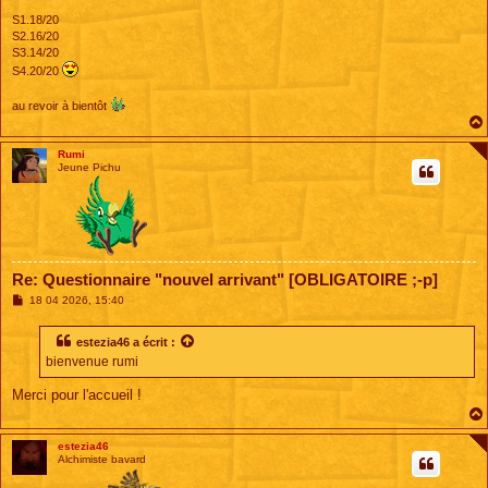
S1.18/20
S2.16/20
S3.14/20
S4.20/20
au revoir à bientôt
Rumi
Jeune Pichu
Re: Questionnaire "nouvel arrivant" [OBLIGATOIRE ;-p]
M
18 04 2026, 15:40
e
s
s
estezia46
a écrit :
a
bienvenue rumi
g
e
Merci pour l'accueil !
estezia46
Alchimiste bavard