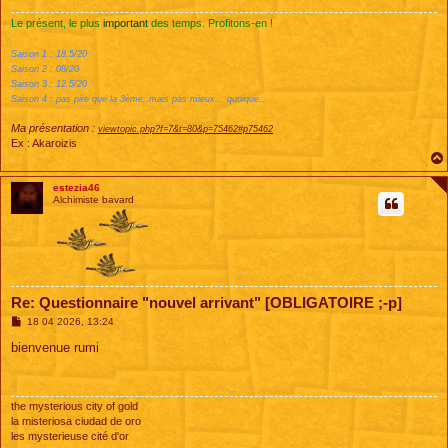
e
Le présent, le plus
important
des temps. Profitons-en !
Saison 1 : 18.5/20
Saison 2 : 08/20
Saison 3 : 12.5/20
Saison 4 : pas pire que la 3ème, mais pas mieux... quoique...
Ma présentation :
viewtopic.php?f=7&t=80&p=75462#p75462
Ex : Akaroizis
estezia46
Alchimiste bavard
Re: Questionnaire "nouvel arrivant" [OBLIGATOIRE ;-p]
M
18 04 2026, 13:24
e
s
bienvenue rumi
s
a
g
e
the mysterious city of gold
la misteriosa ciudad de oro
les mysterieuse cité d'or