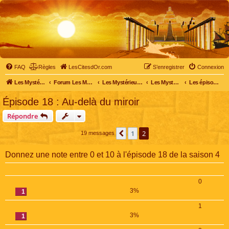
FAQ
Règles
LesCitesdOr.com
S’enregistrer
Connexion
Les Mystérieuses Cités d'Or - LesCitesdOr.com
Forum Les Mystérieuses Cités d'Or
Les Mystérieuses Cités d'Or
Les Mystérieuses Cités d'Or : saison 4 (2020)
Les épisodes de la saison 4
Épisode 18 : Au-delà du miroir
Répondre
1
2
Précédente
19 messages
Donnez une note entre 0 et 10 à l'épisode 18 de la saison 4
0
3%
1
1
3%
1