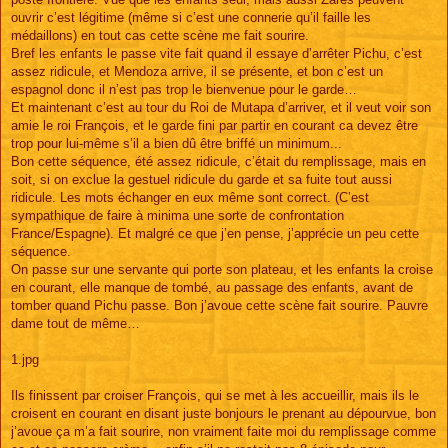
ouvrir c’est légitime (même si c’est une connerie qu’il faille les
médaillons) en tout cas cette scène me fait sourire.
Bref les enfants le passe vite fait quand il essaye d’arrêter Pichu, c’est
assez ridicule, et Mendoza arrive, il se présente, et bon c’est un
espagnol donc il n’est pas trop le bienvenue pour le garde…
Et maintenant c’est au tour du Roi de Mutapa d’arriver, et il veut voir son
amie le roi François, et le garde fini par partir en courant ca devez être
trop pour lui-même s’il a bien dû être briffé un minimum...
Bon cette séquence, été assez ridicule, c’était du remplissage, mais en
soit, si on exclue la gestuel ridicule du garde et sa fuite tout aussi
ridicule. Les mots échanger en eux même sont correct. (C’est
sympathique de faire à minima une sorte de confrontation
France/Espagne). Et malgré ce que j’en pense, j’apprécie un peu cette
séquence.
On passe sur une servante qui porte son plateau, et les enfants la croise
en courant, elle manque de tombé, au passage des enfants, avant de
tomber quand Pichu passe. Bon j’avoue cette scène fait sourire. Pauvre
dame tout de même…
1.jpg
Ils finissent par croiser François, qui se met à les accueillir, mais ils le
croisent en courant en disant juste bonjours le prenant au dépourvue, bon
j’avoue ça m’a fait sourire, non vraiment faite moi du remplissage comme