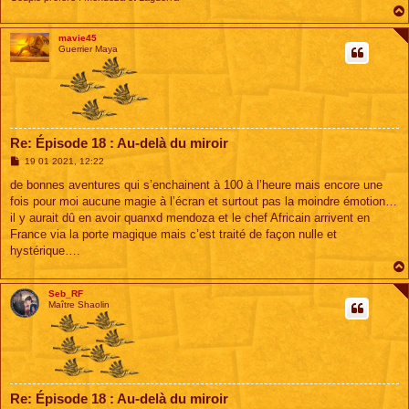
mavie45
Guerrier Maya
Re: Épisode 18 : Au-delà du miroir
M
19 01 2021, 12:22
e
s
de bonnes aventures qui s’enchainent à 100 à l’heure mais encore une
s
fois pour moi aucune magie à l’écran et surtout pas la moindre émotion…
a
g
il y aurait dû en avoir quanxd mendoza et le chef Africain arrivent en
e
France via la porte magique mais c’est traité de façon nulle et
hystérique….
Seb_RF
Maître Shaolin
Re: Épisode 18 : Au-delà du miroir