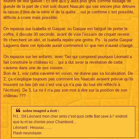
foutent de leur gueule ! Et dire qu’il y aura plus gros comme foutage de
gueule de la part de c’est soit disant Naacals qui vas encore plus détruire
la raison d’être de la série et de la quête… oui je confirme c’est possible,
difficile à croire mais possible.
On repasse sur Isabella et Gaspar, ou Gaspar est fatigué de porter le
coffre, il discute 30 seconde, avant de voie l’essaim de criquet revenir.
Ils cherchent un abri, et Isabella repère une grotte. Ps : la partie Gaspar
Laguerra dans cet épisode aurait commencé ici que rien n’aurait changé.
On repasse sur les enfants, avec Tao qui comprend pourquoi Léonard a
fait construire le château ici… qui a dut avoir la révélation de cette
caverne dans une de ses visions…
Bon de 1, voir cette caverne en vision, ne donne pas sa localisation. De
2, ça n’explique toujours pas comment les Naacals avaient prévue qu’ils
trouvent ce lieu (ah oui c’est vrai ça n’a pas du tout été réfléchi à
l’écriture). De 3, Le roi il n’a pas son mot à dire sur la position de son
château ???
scène imaginé a écrit :
Fr1 : Dit Léonard mon cher amis c’est quoi cette Bat cave à l’ endroit
que tu m’as choisie pour Chambord…
Léonard : Heuuuu…….
Flash neurolazer.