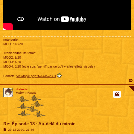
note serie:
MCO1: 18/20
Trahison/Insulte totale:
MCO2: 9/20
MCO3: 4/20
MCO4: 3/20 (et je suis "gentil" par ce qu'il y a les effets visuels)
Fanarts:
viewtopic.php?f=14&t=2301
dialecte
Maître Shaolin
Re: Épisode 18 : Au-delà du miroir
M
29 12 2020, 21:46
e