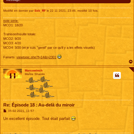
Modifié en dernier par
Seb_RF
le 22 11 2021, 23:46, modifié 10 fois.
note serie:
MCO1: 18/20
Trahison/Insulte totale:
MCO2: 9/20
MCO3: 4/20
MCO4: 3/20 (et je suis "gentil" par ce qu'il y a les effets visuels)
Fanarts:
viewtopic.php?f=14&t=2301
Marcowinch
Maître Shaolin
Re: Épisode 18 : Au-delà du miroir
M
05 02 2021, 11:57
e
s
Un excellent épisode. Tout était parfait
s
a
g
e