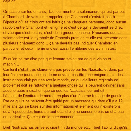
déjà dit...
On passe sur les enfants, Tao leur montre la salamandre qui est partout
à Chambord. Je vais juste rappeler que Chambord n’existait pas à
l’époque où les cités ont été bâtis ça ne choquera personne, donc aucun
rapport entre Chambord et l’énigme et c’est ce qu’ils devraient se dire…
et vue que c’est le cas, c’est de la grosse connerie. Précisons que la
salamandre est le symbole de François premier, et elle est présente dans
plusieurs châteaux donc… ça ne devrais pas indiquer Chambord en
particulier et ceux même si c’est aussi l’emblème des alchimistes.
Et qu’on ne me dise pas que léonard savait par ce que vision et
machin…
Car lui il n’était très clairement pas prévue par les Naacals, et donc par
leur énigme (qui rappelons-le ne devrais pas être une énigme mais des
instructions clair pour sauver le monde, ce qui d’ailleurs réglerais ce
problème) doit se rattacher a quelque chose qu’ils peuvent deviner sans
aucune autre indication que ce que les Naacals» leur ont dit.
Là c’est de l’écriture de merde, en plus d’un énorme foutage de gueule.
Par ce qu’ils ne peuvent être guidé par un message qui date d’il y a 12
mile ans qui se base sur des informations et élément qui n’existerons
qu’à l’époque des héros surtout quand elle ne concerne pas ce château
en particulier. Ça c’est de la pure connerie.
Bref Nostradamus arrive et criant fin du monde etc… bref Tao lui dit qu’ils