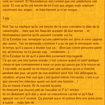
sont au courant. Et Nostradamus est content que ses prédictions soit
juste. Et vue qu’ils ont besoin de lui il est aux anges mais vraiment
sacrément aux anges… et franchement je m’en moque…
3.jpg
Bref Tao lui explique qu’ils ont besoin de lui pour connaitre la date de la
catastrophe… date que les Naacals auraient dû leur donner… et
Nostradamus précise qu’ils peuvent compter sur lui.
Et la Esteban vas remarquer qu’une salamandre est dans le sens opposé
des autres, Tao se demande comment il a pu ne pas le remarquer avec
le temps qu’il a passé à étudier tout ça… (Bon par contre personne parmi
les alchimistes ne l’a jamais vue… évidement…)
Et la Esteban lui dit qu’il a peut-être justement trop regardé.
Ce qui est une très bonne morale, c’est comme quand on perd quelque
chose et que contrairement à nous un pote qui passe par là le trouve en
3 seconde, ou quand on ne trouve pas une solution qu’on a cherché
pendant des jour, un point de vue extérieur peut très vite débloquer la
situation, et pour finir vue que c’est quand même l’occasion, c’est à ça
que servent les relecteur quant ont écrit une histoire… !
Zia en trouve d’autre. Et ils suivent la piste.
Ils finissent par trouver prêt de l’escalier un F à l’ envers…
Ils en déduisent qu’il doit y avoir un mécanisme cacher et qu’il faut
appuyer sur ce F inversé. Ça pourrait aussi et surtout être une autre piste
à suivre… mais bon ok…