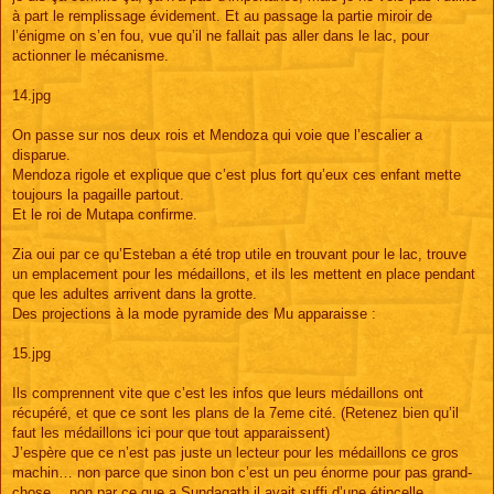
à part le remplissage évidement. Et au passage la partie miroir de
l’énigme on s’en fou, vue qu’il ne fallait pas aller dans le lac, pour
actionner le mécanisme.
14.jpg
On passe sur nos deux rois et Mendoza qui voie que l’escalier a
disparue.
Mendoza rigole et explique que c’est plus fort qu’eux ces enfant mette
toujours la pagaille partout.
Et le roi de Mutapa confirme.
Zia oui par ce qu’Esteban a été trop utile en trouvant pour le lac, trouve
un emplacement pour les médaillons, et ils les mettent en place pendant
que les adultes arrivent dans la grotte.
Des projections à la mode pyramide des Mu apparaisse :
15.jpg
Ils comprennent vite que c’est les infos que leurs médaillons ont
récupéré, et que ce sont les plans de la 7eme cité. (Retenez bien qu’il
faut les médaillons ici pour que tout apparaissent)
J’espère que ce n’est pas juste un lecteur pour les médaillons ce gros
machin… non parce que sinon bon c’est un peu énorme pour pas grand-
chose… non par ce que a Sundagath il avait suffi d’une étincelle