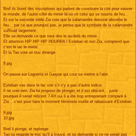
Bref ils lisent des inscriptions qui parlent de construire la cité pour sauver
le monde, de l’autre côté du miroir là où vit celui qui se nourris de feu…
Et sur la seconde stèle Zia voie que la salamandre dessiné absorbe le
feu… par ce que pourquoi pas, je pense que le symbole de la salamandre
suffisait largement.
Elle se demande ce que veut dire le au-delà du miroir…
Et attention HIP HIP HIP HOURRA ! Esteban et non Zia, comprend que
c’est le lac le miroir.
Et la Tao voie un truc étrange :
8.jpg
On passe sur Laguerra et Gaspar qui cour se mettre à l’abri.
Esteban vas dans le lac voir s’il n’y a pas d’autre indice.
Il ne voie rien, Zia lui propose de plonger, et il est réticent… juste
pourquoi il serait réticent ? AH oui il a été trop entreprenant comparé à
Zia… c’est pour faire le moment féministe inutile et rabaissant d’Esteban.
9.jpg
10.jpg
Bref il plonge, et replonge.
Tao lui regarde le truc qu’il a trouvé, et se demande si ce ne serait pas