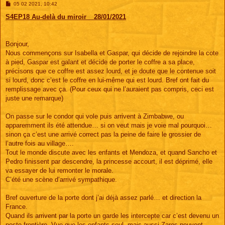
M
05 02 2021, 10:42
e
s
S4EP18 Au-delà du miroir _ 28/01/2021
s
a
g
e
Bonjour,
Nous commençons sur Isabella et Gaspar, qui décide de rejoindre la cote
à pied, Gaspar est galant et décide de porter le coffre a sa place,
précisons que ce coffre est assez lourd, et je doute que le contenue soit
si lourd, donc c’est le coffre en lui-même qui est lourd. Bref ont fait du
remplissage avec ça. (Pour ceux qui ne l’auraient pas compris, ceci est
juste une remarque)
On passe sur le condor qui vole puis arrivent à Zimbabwe, ou
apparemment ils été attendue… si on veut mais je voie mal pourquoi…
sinon ça c’est une arrivé correct pas la peine de faire le grossier de
l’autre fois au village….
Tout le monde discute avec les enfants et Mendoza, et quand Sancho et
Pedro finissent par descendre, la princesse accourt, il est déprimé, elle
va essayer de lui remonter le morale.
C’été une scène d’arrivé sympathique.
Bref ouverture de la porte dont j’ai déjà assez parlé… et direction la
France.
Quand ils arrivent par la porte un garde les intercepte car c’est devenu un
poste frontière. Vue que les enfants seul, mais aussi Zares peuvent