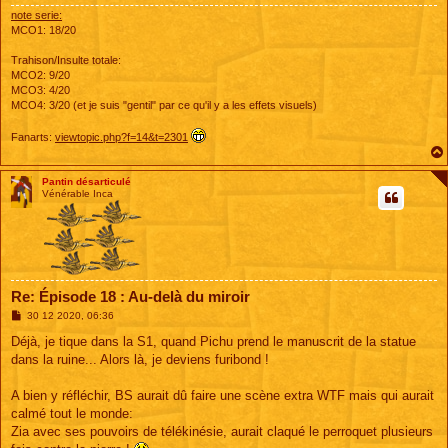
note serie:
MCO1: 18/20
Trahison/Insulte totale:
MCO2: 9/20
MCO3: 4/20
MCO4: 3/20 (et je suis "gentil" par ce qu'il y a les effets visuels)
Fanarts:
viewtopic.php?f=14&t=2301
Pantin désarticulé
Vénérable Inca
Re: Épisode 18 : Au-delà du miroir
M
30 12 2020, 06:36
e
s
Déjà, je tique dans la S1, quand Pichu prend le manuscrit de la statue
s
dans la ruine... Alors là, je deviens furibond !
a
g
e
A bien y réfléchir, BS aurait dû faire une scène extra WTF mais qui aurait
calmé tout le monde:
Zia avec ses pouvoirs de télékinésie, aurait claqué le perroquet plusieurs