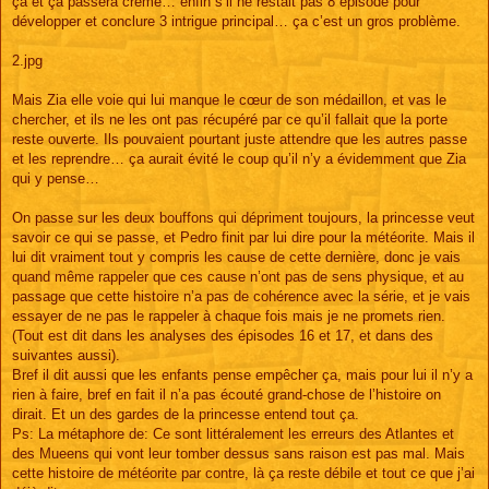
ça et ça passera crème… enfin s’il ne restait pas 8 épisode pour
développer et conclure 3 intrigue principal… ça c’est un gros problème.
2.jpg
Mais Zia elle voie qui lui manque le cœur de son médaillon, et vas le
chercher, et ils ne les ont pas récupéré par ce qu’il fallait que la porte
reste ouverte. Ils pouvaient pourtant juste attendre que les autres passe
et les reprendre… ça aurait évité le coup qu’il n’y a évidemment que Zia
qui y pense…
On passe sur les deux bouffons qui dépriment toujours, la princesse veut
savoir ce qui se passe, et Pedro finit par lui dire pour la météorite. Mais il
lui dit vraiment tout y compris les cause de cette dernière, donc je vais
quand même rappeler que ces cause n’ont pas de sens physique, et au
passage que cette histoire n’a pas de cohérence avec la série, et je vais
essayer de ne pas le rappeler à chaque fois mais je ne promets rien.
(Tout est dit dans les analyses des épisodes 16 et 17, et dans des
suivantes aussi).
Bref il dit aussi que les enfants pense empêcher ça, mais pour lui il n’y a
rien à faire, bref en fait il n’a pas écouté grand-chose de l’histoire on
dirait. Et un des gardes de la princesse entend tout ça.
Ps: La métaphore de: Ce sont littéralement les erreurs des Atlantes et
des Mueens qui vont leur tomber dessus sans raison est pas mal. Mais
cette histoire de météorite par contre, là ça reste débile et tout ce que j’ai