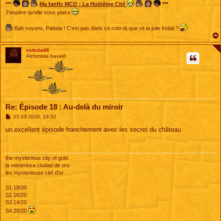
***
Ma fanfic MCO : La Huitième Cité
***
J'espère qu'elle vous plaira
Bah voyons, Pattala ! C'est pas dans ce coin-là que vit la jolie Indali ?
estezia46
Alchimiste bavard
Re: Épisode 18 : Au-delà du miroir
M
23 03 2026, 19:52
e
s
un excellent épisode franchement avec les secret du château
s
a
g
e
the mysterious city of gold
la misteriosa ciudad de oro
les mysterieuse cité d'or
S1.18/20
S2.16/20
S3.14/20
S4.20/20