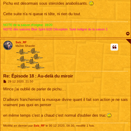
s
Pichu est désormais sous stéroïdes anabolisants.
s
a
g
Cette suite n'a ni queue ni tête, ni rien du tout.
e
NOTE de la saison d'origine: 18/20
NOTE des saisons Blue Spirit 6/20 Déception. Suite indigne de la saison 1
Seb_RF
Maître Shaolin
Re: Épisode 18 : Au-delà du miroir
M
29 12 2020, 21:50
e
s
Mince j'ai oublié de parler de pichu....
s
a
g
D’ailleurs franchement la musique divine quant il fait son action je ne sais
e
vraiment pas quoi en penser....
en même temps c'est a chaud c'est normal d'oublier des truc
Modifié en dernier par
Seb_RF
le 30 12 2020, 08:30, modifié 1 fois.