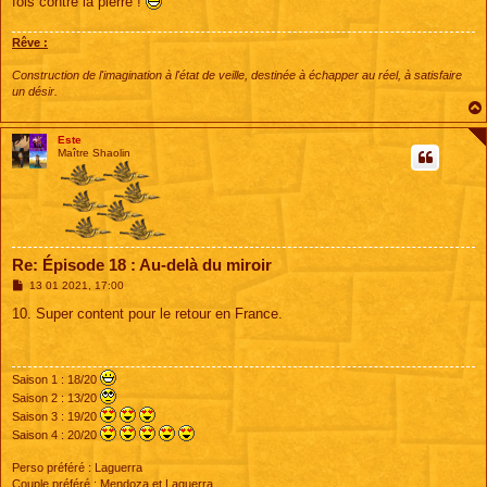
fois contre la pierre !
Rêve :
Construction de l'imagination à l'état de veille, destinée à échapper au réel, à satisfaire
un désir.
Este
Maître Shaolin
Re: Épisode 18 : Au-delà du miroir
M
13 01 2021, 17:00
e
s
10. Super content pour le retour en France.
s
a
g
e
Saison 1 : 18/20
Saison 2 : 13/20
Saison 3 : 19/20
Saison 4 : 20/20
Perso préféré : Laguerra
Couple préféré : Mendoza et Laguerra