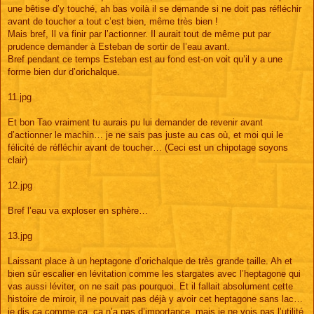
une bêtise d’y touché, ah bas voilà il se demande si ne doit pas réfléchir
avant de toucher a tout c’est bien, même très bien !
Mais bref, Il va finir par l’actionner. Il aurait tout de même put par
prudence demander à Esteban de sortir de l’eau avant.
Bref pendant ce temps Esteban est au fond est-on voit qu’il y a une
forme bien dur d’orichalque.
11.jpg
Et bon Tao vraiment tu aurais pu lui demander de revenir avant
d’actionner le machin… je ne sais pas juste au cas où, et moi qui le
félicité de réfléchir avant de toucher… (Ceci est un chipotage soyons
clair)
12.jpg
Bref l’eau va exploser en sphère…
13.jpg
Laissant place à un heptagone d’orichalque de très grande taille. Ah et
bien sûr escalier en lévitation comme les stargates avec l’heptagone qui
vas aussi léviter, on ne sait pas pourquoi. Et il fallait absolument cette
histoire de miroir, il ne pouvait pas déjà y avoir cet heptagone sans lac…
je dis ça comme ça, ça n’a pas d’importance, mais je ne vois pas l’utilité