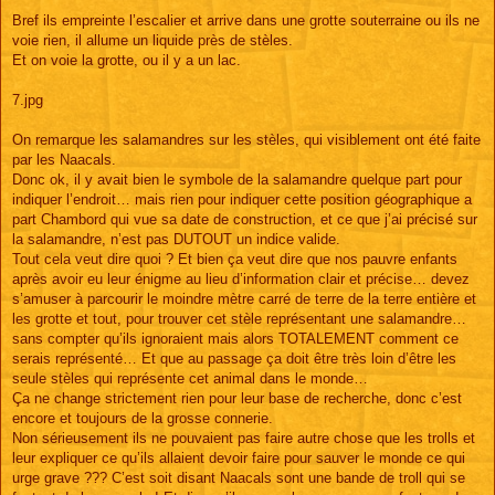
Bref ils empreinte l’escalier et arrive dans une grotte souterraine ou ils ne
voie rien, il allume un liquide près de stèles.
Et on voie la grotte, ou il y a un lac.
7.jpg
On remarque les salamandres sur les stèles, qui visiblement ont été faite
par les Naacals.
Donc ok, il y avait bien le symbole de la salamandre quelque part pour
indiquer l’endroit… mais rien pour indiquer cette position géographique a
part Chambord qui vue sa date de construction, et ce que j’ai précisé sur
la salamandre, n’est pas DUTOUT un indice valide.
Tout cela veut dire quoi ? Et bien ça veut dire que nos pauvre enfants
après avoir eu leur énigme au lieu d’information clair et précise… devez
s’amuser à parcourir le moindre mètre carré de terre de la terre entière et
les grotte et tout, pour trouver cet stèle représentant une salamandre…
sans compter qu’ils ignoraient mais alors TOTALEMENT comment ce
serais représenté… Et que au passage ça doit être très loin d’être les
seule stèles qui représente cet animal dans le monde…
Ça ne change strictement rien pour leur base de recherche, donc c’est
encore et toujours de la grosse connerie.
Non sérieusement ils ne pouvaient pas faire autre chose que les trolls et
leur expliquer ce qu’ils allaient devoir faire pour sauver le monde ce qui
urge grave ??? C’est soit disant Naacals sont une bande de troll qui se