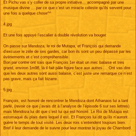
Et Pichu vas s’y coller de sa propre initiative… accompagné par une
musique divine … par ce que c’est un miracle céleste qu’ils servent pour
une fois a quelque chose^^
4.jpg
Et une fois appuyé l’escalier à double révolution va bouger.
On passe sur Mendoza, le roi de Mutapa, et François qui demande
d’excuser le zèle de ses gardes, car bon ils sont un peu dépassé par les
événements et c’est compréhensible.
Bon par contre ont sais que François 1er était un mec balaise et très
grand, environ 1m98, là il fait pâle figure face aux autres…. Ont vas dire
que les deux autres sont aussi balaise, c’est juste une remarque ce n’est
pas grave, mais ça fait bizarre.
5.jpg
François, est honoré de rencontrer le Mendoza dont Athanaos lui a tant
parlé, (revoir ce que j’avais dit à l’analyse de l’épisode 6 sur ses lettres)
mais Mendoza lui dit que c’est lui qui est honoré. Le Roi de Mutapa est
estomaqué du plais dans lequel il est. Et François lui dit qu’ils n’auront
guère le temps de tout visité. Les deux rois s’entendent toujours bien.
Bref il leur demande de le suivre pour leur montrer le joyau de Chambord.