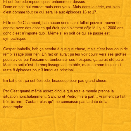
Et cet épisode repose quasi entièrement dessus.
Donc en soit oui correct mais ennuyeux. Mais dans la série, est bien
c’est comme tout ce qui sera lié aux épisodes 16 et 17.
Et le cotée Chambord, bah aucun sens car il fallait pouvoir trouver cet
endroit avec des choses qui était possiblement déjà là il y a 12000 ans
donc c’est n’importe quoi. Même si en soit ce qui se passe est
sympathique.
Gaspar Isabella, bah ça servira à quelque chose, mais c’est beaucoup de
remplissage pour rien. En fait on aurait pu les voir courir vers ses grottes
poursuivies par l’essaim et tomber sur ces fresques, ça aurait été pareil.
Mais en soit c’est du remplissage acceptable, mais comme toujours il
reste 8 épisodes pour 3 intrigues principal.
En fait c’est ça cet épisode, beaucoup pour pas grand-chose.
Ps: C'est quand même assez dingue que tout le monde prenne la
situation nonchalamment, Sancho et Pedro mis à part... vraiment ça fait
très bizarre. D’autant plus qu'il ne connaisse pas la date de la
catastrophe.