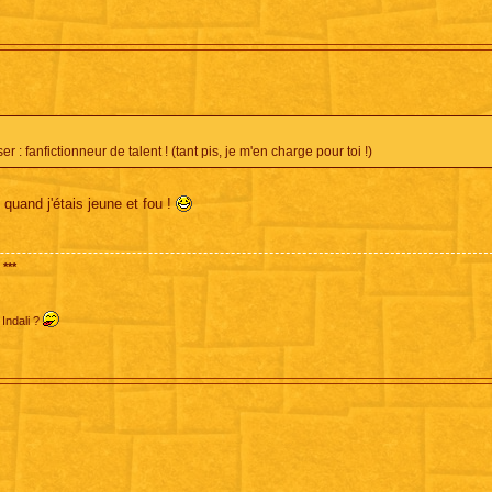
: fanfictionneur de talent ! (tant pis, je m'en charge pour toi !)
 quand j'étais jeune et fou !
***
 Indali ?