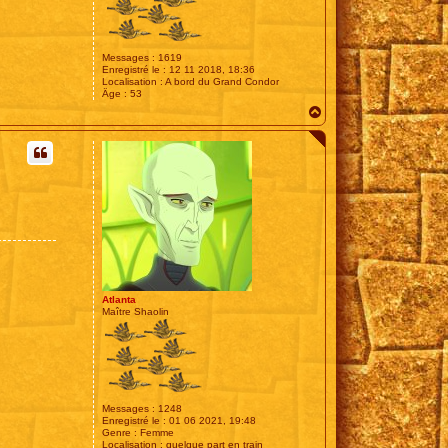
Messages :
1619
Enregistré le :
12 11 2018, 18:36
Localisation :
A bord du Grand Condor
Âge :
53
H
a
u
t
Atlanta
Maître Shaolin
Messages :
1248
Enregistré le :
01 06 2021, 19:48
Genre :
Femme
Localisation :
quelque part en train