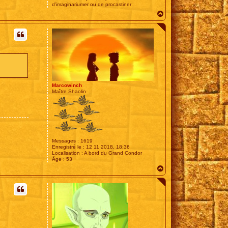
d'imaginariumer ou de procastiner
H
a
u
t
Marcowinch
Maître Shaolin
Messages :
1619
Enregistré le :
12 11 2018, 18:36
Localisation :
A bord du Grand Condor
Âge :
53
H
a
u
t