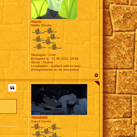
Atlanta
Maître Shaolin
Messages :
1248
Enregistré le :
01 06 2021, 19:48
Genre :
Femme
Localisation :
quelque part en train
d'imaginariumer ou de procastiner
H
a
u
t
TEEGER59
Grand Condor