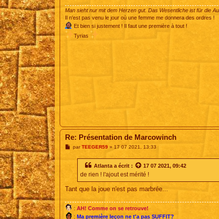
e
Man sieht nur mit dem Herzen gut. Das Wesentliche ist für die A
Il n'est pas venu le jour où une femme me donnera des ordres !
Et bien si justement ! Il faut une première à tout !
Tyrias
Re: Présentation de Marcowinch
M
par
TEEGER59
»
17 07 2021, 13:33
e
s
s
Atlanta
a écrit :
17 07 2021, 09:42
a
de rien ! l'ajout est mérité !
g
e
Tant que la joue n'est pas marbrée...
:
AH! Comme on se retrouve!
:
Ma première leçon ne t'a pas SUFFIT?