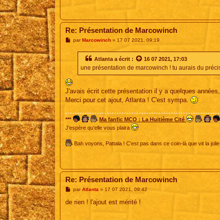
Re: Présentation de Marcowinch
M
par
Marcowinch
»
17 07 2021, 09:19
e
s
s
Atlanta
a écrit :
16 07 2021, 17:03
a
une présentation de marcowinch ! tu aurais du préciser 
g
e
J'avais écrit cette présentation il y a quelques années,
Merci pour cet ajout, Atlanta ! C'est sympa.
***
Ma fanfic MCO : La Huitième Cité
J'espère qu'elle vous plaira
Bah voyons, Pattala ! C'est pas dans ce coin-là que vit la jolie
Re: Présentation de Marcowinch
M
par
Atlanta
»
17 07 2021, 09:42
e
s
de rien ! l'ajout est mérité !
s
a
g