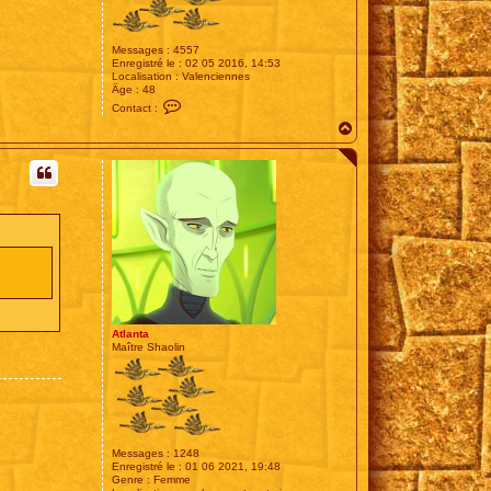
Messages :
4557
Enregistré le :
02 05 2016, 14:53
Localisation :
Valenciennes
Âge :
48
C
Contact :
o
H
n
t
a
a
u
c
t
t
e
r
T
E
E
G
E
R
5
9
Atlanta
Maître Shaolin
Messages :
1248
Enregistré le :
01 06 2021, 19:48
Genre :
Femme