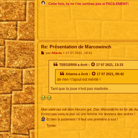
:
Cette fois, tu ne t'en sortiras pas si FACILEMENT!
Re: Présentation de Marcowinch
M
par
Atlanta
»
17 07 2021, 16:41
e
s
s
TEEGER59
a écrit :
17 07 2021, 13:33
a
g
Atlanta
a écrit :
17 07 2021, 09:42
e
de rien ! l'ajout est mérité !
Tant que la joue n'est pas marbrée...
Man sieht nur mit dem Herzen gut. Das Wesentliche ist für die A
Il n'est pas venu le jour où une femme me donnera des ordres !
Et bien si justement ! Il faut une première à tout !
Tyrias