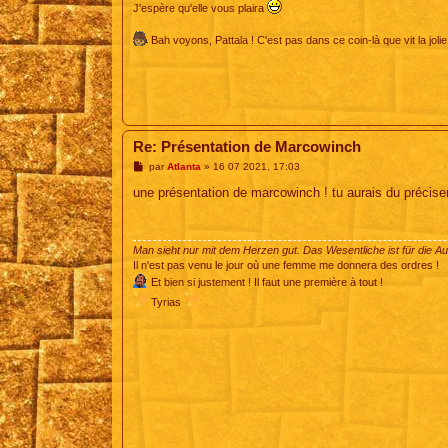
J'espère qu'elle vous plaira
Bah voyons, Pattala ! C'est pas dans ce coin-là que vit la jolie
Re: Présentation de Marcowinch
M
par
Atlanta
»
16 07 2021, 17:03
e
s
une présentation de marcowinch ! tu aurais du préciser :
s
a
g
e
Man sieht nur mit dem Herzen gut. Das Wesentliche ist für die A
Il n'est pas venu le jour où une femme me donnera des ordres !
Et bien si justement ! Il faut une première à tout !
Tyrias