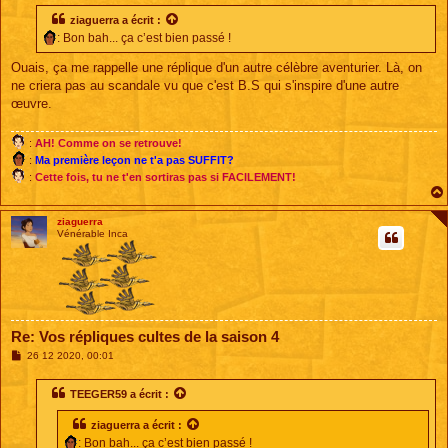
s
s
ziaguerra
a écrit :
a
: Bon bah... ça c’est bien passé !
g
e
Ouais, ça me rappelle une réplique d'un autre célèbre aventurier. Là, on
ne criera pas au scandale vu que c'est B.S qui s'inspire d'une autre
œuvre.
:
AH! Comme on se retrouve!
:
Ma première leçon ne t'a pas SUFFIT?
:
Cette fois, tu ne t'en sortiras pas si FACILEMENT!
ziaguerra
Vénérable Inca
Re: Vos répliques cultes de la saison 4
M
26 12 2020, 00:01
e
s
s
TEEGER59
a écrit :
a
g
ziaguerra
a écrit :
e
: Bon bah... ça c’est bien passé !