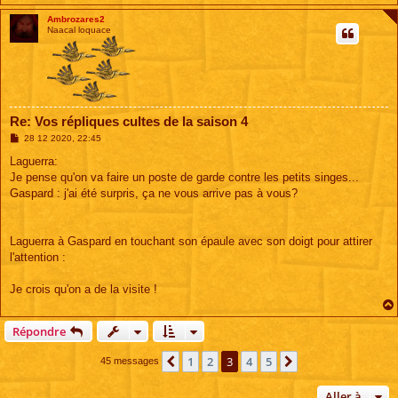
Ambrozares2
Naacal loquace
Re: Vos répliques cultes de la saison 4
M
28 12 2020, 22:45
e
s
Laguerra:
s
Je pense qu'on va faire un poste de garde contre les petits singes...
a
g
Gaspard : j'ai été surpris, ça ne vous arrive pas à vous?
e
Laguerra à Gaspard en touchant son épaule avec son doigt pour attirer
l'attention :
Je crois qu'on a de la visite !
Répondre
1
2
3
4
5
Précédente
Suivante
45 messages
Aller à