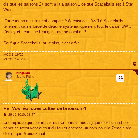
s
dis que les saisons 2+ sont à la a saison 1 ce que Spaceballs est à Star
a
g
Wars.
e
D'ailleurs on a justement comparé SW episodes 7/8/9 à Spaceballs,
tellement ça s'efforce de détruire systématiquement tout le canon SW...
Disney et Jean-Luc François, même combat ?
Sauf que Spaceballs, au moins, c'est drôle...
MCO1: 19/20
MCO2: 14.5/20
KingSam
Jeune Pichu
Re: Vos répliques cultes de la saison 4
M
26 12 2020, 23:47
e
s
Une réplique qui n’était pas marrante mais nostalgique c’est quand nos
s
héros se retrouvent autour du feu et cherche un nom pour la 7eme citée
a
g
d’or et que Mendoza dit :
e