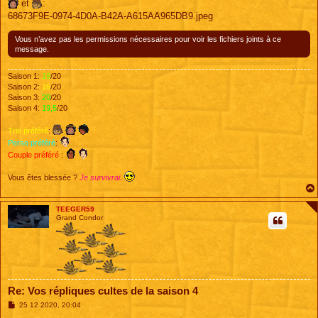
et
:
68673F9E-0974-4D0A-B42A-A615AA965DB9.jpeg
Vous n’avez pas les permissions nécessaires pour voir les fichiers joints à ce
message.
Saison 1:
18
/20
Saison 2:
16
/20
Saison 3:
20
/20
Saison 4:
19,5
/20
Trio préféré
:
Perso préféré
:
Couple préféré
:
Vous êtes blessée ?
Je survivrai.
TEEGER59
Grand Condor
Re: Vos répliques cultes de la saison 4
M
25 12 2020, 20:04
e