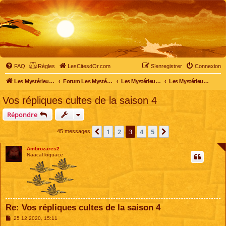
FAQ
Règles
LesCitesdOr.com
S’enregistrer
Connexion
Les Mystérieuses Cités d'Or - LesCitesdOr.com
Forum Les Mystérieuses Cités d'Or
Les Mystérieuses Cités d'Or
Les Mystérieuses Cités d'Or : saison 4 (2020)
Vos répliques cultes de la saison 4
Répondre
1
2
3
4
5
Précédente
Suivante
45 messages
Ambrozares2
Naacal loquace
Re: Vos répliques cultes de la saison 4
M
25 12 2020, 15:11
e