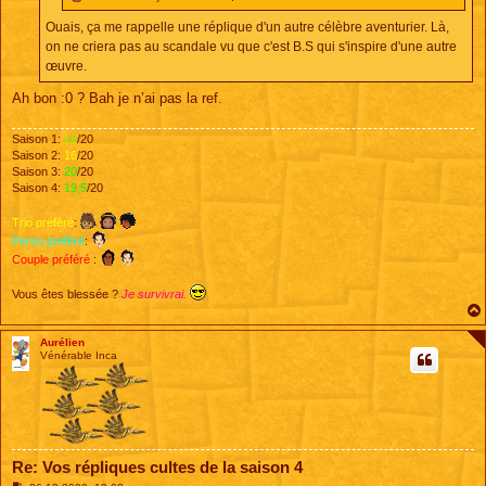
Ouais, ça me rappelle une réplique d'un autre célèbre aventurier. Là,
on ne criera pas au scandale vu que c'est B.S qui s'inspire d'une autre
œuvre.
Ah bon :0 ? Bah je n’ai pas la ref.
Saison 1:
18
/20
Saison 2:
16
/20
Saison 3:
20
/20
Saison 4:
19,5
/20
Trio préféré
:
Perso préféré
:
Couple préféré
:
Vous êtes blessée ?
Je survivrai.
Aurélien
Vénérable Inca
Re: Vos répliques cultes de la saison 4