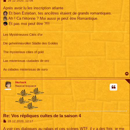
M
26 12 2020, 12:08
e
s
Après avoir lu les inscription atlante :
s
Et bien Esteban, tes ancêtres étaient de grands romantiques.
a
g
Ah ! Ca t'étonne ? Moi aussi je peut être Romantique.
e
Et pas moi peut être ?!!!
Les Mystérieuses Cités d'or
Die geheimnisvollen Städte des Goldes
The mysterious cities of gold
Las misteriosas ciudades de oro
As cidades misteriosas de ouro
Herlock
Naacal loquace
Re: Vos répliques cultes de la saison 4
M
26 12 2020, 12:17
e
s
A voir ces dialogues au rabais et ces scènes WTF, il y a des fois, je me