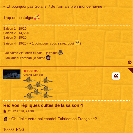
« Et pourquoi pas Solaris ? Je l’aimais bien moi ce navire »
Trop de nostalgie
Saison 1 : 19/20
Saison 2 : 14,5/20
Saison 3 : 19/20
Saison 4 : 19/20 ( + 1 point pour vous savez quoi
)
- Je t’aime Zia, enfin tu sais... je t’aime
- Moi aussi Esteban, je t’aime
TEEGER59
Grand Condor
Re: Vos répliques cultes de la saison 4
M
28 12 2020, 21:38
e
s
: Oh! Jolie cette hallebarde! Fabrication Française?
s
a
g
10000..PNG
e