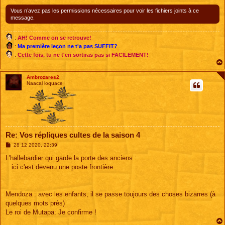
Vous n’avez pas les permissions nécessaires pour voir les fichiers joints à ce
message.
:
AH! Comme on se retrouve!
:
Ma première leçon ne t'a pas SUFFIT?
:
Cette fois, tu ne t'en sortiras pas si FACILEMENT!
Ambrozares2
Naacal loquace
Re: Vos répliques cultes de la saison 4
M
28 12 2020, 22:39
e
s
L'hallebardier qui garde la porte des anciens :
s
...ici c'est devenu une poste frontière...
a
g
e
Mendoza : avec les enfants, il se passe toujours des choses bizarres (à
quelques mots près)
Le roi de Mutapa: Je confirme !