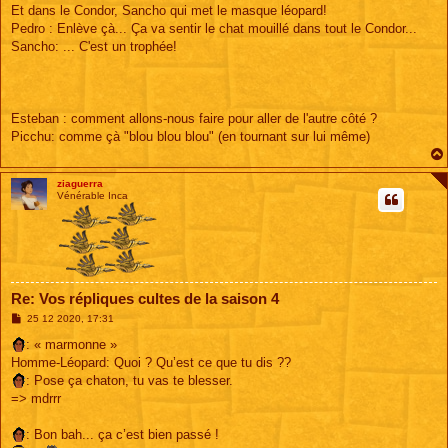
s
Et dans le Condor, Sancho qui met le masque léopard!
s
Pedro : Enlève çà... Ça va sentir le chat mouillé dans tout le Condor...
a
g
Sancho: ... C'est un trophée!
e
Esteban : comment allons-nous faire pour aller de l'autre côté ?
Picchu: comme çà "blou blou blou" (en tournant sur lui même)
ziaguerra
Vénérable Inca
Re: Vos répliques cultes de la saison 4
M
25 12 2020, 17:31
e
s
: « marmonne »
s
Homme-Léopard: Quoi ? Qu’est ce que tu dis ??
a
g
: Pose ça chaton, tu vas te blesser.
e
=> mdrrr
: Bon bah... ça c’est bien passé !