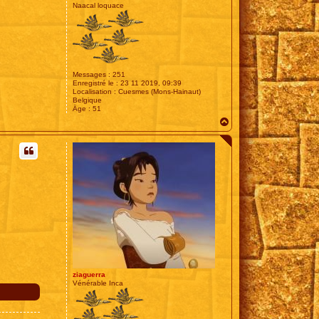
Naacal loquace
Messages :
251
Enregistré le :
23 11 2019, 09:39
Localisation :
Cuesmes (Mons-Hainaut)
Belgique
Âge :
51
H
a
u
t
ziaguerra
Vénérable Inca