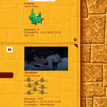
KingSam
Jeune Pichu
Messages :
6
Enregistré le :
25 12 2020, 23:53
Âge :
25
H
a
u
t
TEEGER59
Grand Condor
Messages :
4557
Enregistré le :
02 05 2016, 14:53
Localisation :
Valenciennes