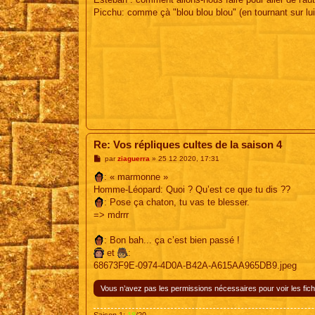
Picchu: comme çà "blou blou blou" (en tournant sur l
Re: Vos répliques cultes de la saison 4
M
par
ziaguerra
»
25 12 2020, 17:31
e
s
: « marmonne »
s
Homme-Léopard: Quoi ? Qu’est ce que tu dis ??
a
g
: Pose ça chaton, tu vas te blesser.
e
=> mdrrr
: Bon bah... ça c’est bien passé !
et
:
68673F9E-0974-4D0A-B42A-A615AA965DB9.jpeg
Vous n’avez pas les permissions nécessaires pour voir les fich