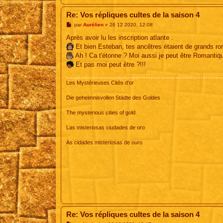
Re: Vos répliques cultes de la saison 4
M
par
Aurélien
»
26 12 2020, 12:08
e
s
Après avoir lu les inscription atlante :
s
Et bien Esteban, tes ancêtres étaient de grands ro
a
g
Ah ! Ca t'étonne ? Moi aussi je peut être Romantiq
e
Et pas moi peut être ?!!!
Les Mystérieuses Cités d'or
Die geheimnisvollen Städte des Goldes
The mysterious cities of gold
Las misteriosas ciudades de oro
As cidades misteriosas de ouro
Re: Vos répliques cultes de la saison 4