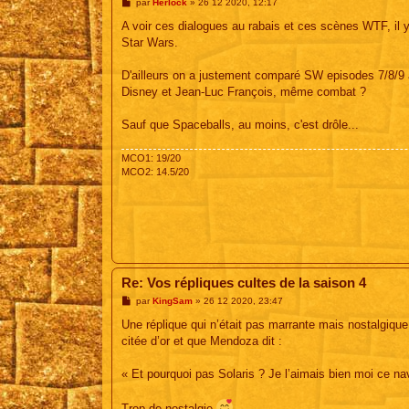
M
par
Herlock
»
26 12 2020, 12:17
e
s
A voir ces dialogues au rabais et ces scènes WTF, il y
s
Star Wars.
a
g
e
D'ailleurs on a justement comparé SW episodes 7/8/9 à
Disney et Jean-Luc François, même combat ?
Sauf que Spaceballs, au moins, c'est drôle...
MCO1: 19/20
MCO2: 14.5/20
Re: Vos répliques cultes de la saison 4
M
par
KingSam
»
26 12 2020, 23:47
e
s
Une réplique qui n’était pas marrante mais nostalgiqu
s
citée d’or et que Mendoza dit :
a
g
e
« Et pourquoi pas Solaris ? Je l’aimais bien moi ce na
Trop de nostalgie