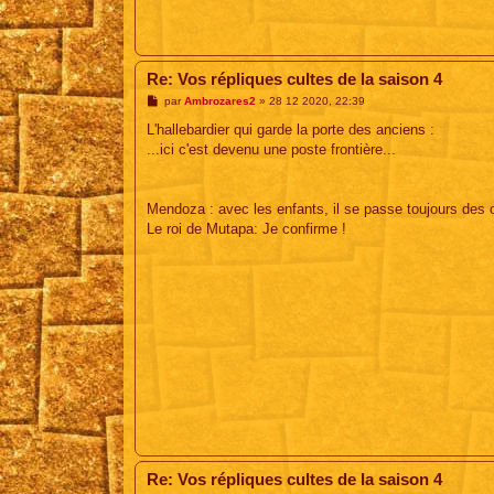
Re: Vos répliques cultes de la saison 4
M
par
Ambrozares2
»
28 12 2020, 22:39
e
s
L'hallebardier qui garde la porte des anciens :
s
...ici c'est devenu une poste frontière...
a
g
e
Mendoza : avec les enfants, il se passe toujours des 
Le roi de Mutapa: Je confirme !
Re: Vos répliques cultes de la saison 4