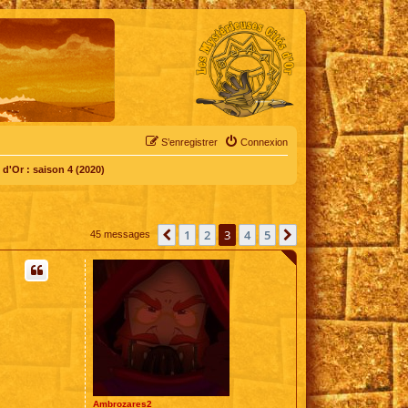
S’enregistrer
Connexion
d'Or : saison 4 (2020)
1
2
3
4
5
Précédente
Suivante
45 messages
Ambrozares2