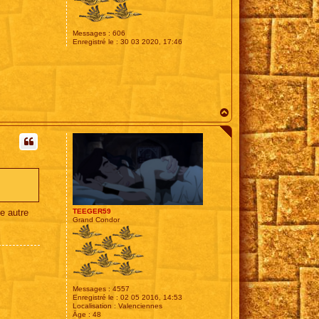
Messages :
606
Enregistré le :
30 03 2020, 17:46
H
a
u
t
ne autre
TEEGER59
Grand Condor
Messages :
4557
Enregistré le :
02 05 2016, 14:53
Localisation :
Valenciennes
Âge :
48