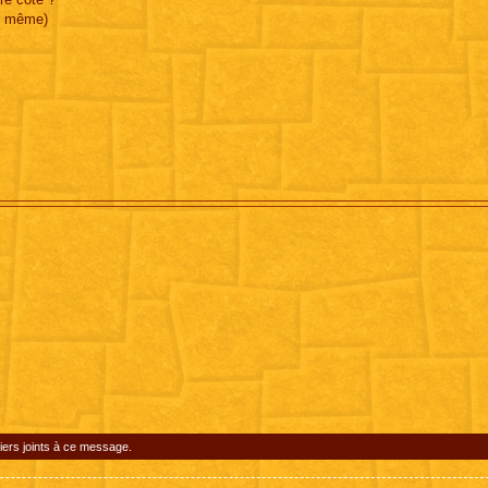
ui même)
iers joints à ce message.