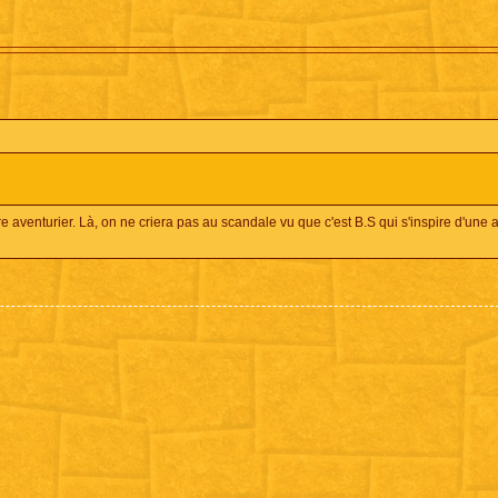
 aventurier. Là, on ne criera pas au scandale vu que c'est B.S qui s'inspire d'une 