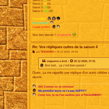
Saison 1:
18
/20
Saison 2:
16
/20
Saison 3:
20
/20
Saison 4:
19,5
/20
Trio préféré
:
Perso préféré
:
Couple préféré
:
Vous êtes blessée ?
Je survivrai.
Re: Vos répliques cultes de la saison 4
M
par
TEEGER59
»
25 12 2020, 20:04
e
s
s
ziaguerra
a écrit :
25 12 2020, 17:31
a
: Bon bah... ça c’est bien passé !
g
e
Ouais, ça me rappelle une réplique d'un autre célèbre a
œuvre.
:
AH! Comme on se retrouve!
:
Ma première leçon ne t'a pas SUFFIT?
:
Cette fois, tu ne t'en sortiras pas si FACILEMENT!