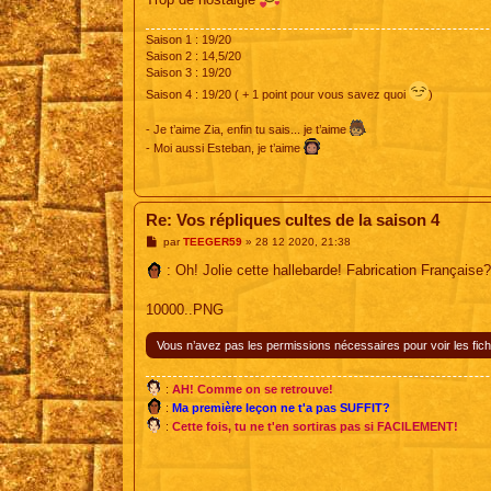
Saison 1 : 19/20
Saison 2 : 14,5/20
Saison 3 : 19/20
Saison 4 : 19/20 ( + 1 point pour vous savez quoi
)
- Je t’aime Zia, enfin tu sais... je t’aime
- Moi aussi Esteban, je t’aime
Re: Vos répliques cultes de la saison 4
M
par
TEEGER59
»
28 12 2020, 21:38
e
s
: Oh! Jolie cette hallebarde! Fabrication Française?
s
a
g
10000..PNG
e
Vous n’avez pas les permissions nécessaires pour voir les fich
:
AH! Comme on se retrouve!
:
Ma première leçon ne t'a pas SUFFIT?
:
Cette fois, tu ne t'en sortiras pas si FACILEMENT!