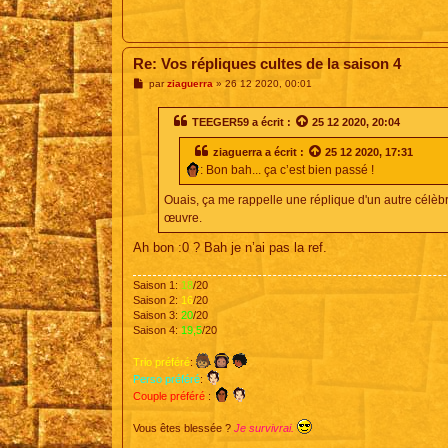
Re: Vos répliques cultes de la saison 4
M
par
ziaguerra
»
26 12 2020, 00:01
e
s
s
TEEGER59
a écrit :
25 12 2020, 20:04
a
g
ziaguerra
a écrit :
25 12 2020, 17:31
e
: Bon bah... ça c’est bien passé !
Ouais, ça me rappelle une réplique d'un autre célèbre
œuvre.
Ah bon :0 ? Bah je n’ai pas la ref.
Saison 1:
18
/20
Saison 2:
16
/20
Saison 3:
20
/20
Saison 4:
19,5
/20
Trio préféré
:
Perso préféré
:
Couple préféré
:
Vous êtes blessée ?
Je survivrai.