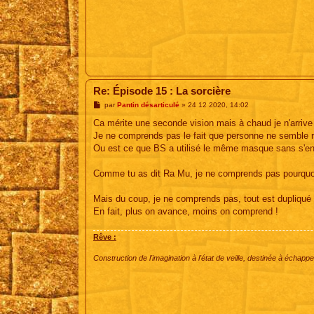
Re: Épisode 15 : La sorcière
M
par
Pantin désarticulé
»
24 12 2020, 14:02
e
s
Ca mérite une seconde vision mais à chaud je n'arrive p
s
Je ne comprends pas le fait que personne ne semble 
a
g
Ou est ce que BS a utilisé le même masque sans s'en
e
Comme tu as dit Ra Mu, je ne comprends pas pourquoi 
Mais du coup, je ne comprends pas, tout est dupliqué 
En fait, plus on avance, moins on comprend !
Rêve :
Construction de l'imagination à l'état de veille, destinée à échapper