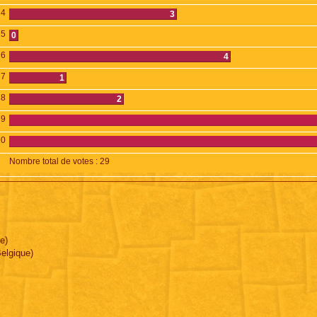
4
3
5
0
6
4
7
1
8
2
9
10
Nombre total de votes :
29
e)
elgique)