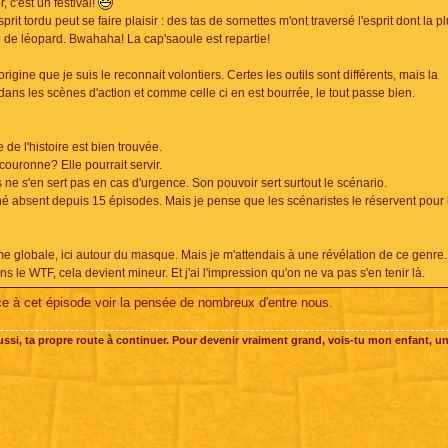
, c'est un festival!
t tordu peut se faire plaisir : des tas de sornettes m'ont traversé l'esprit dont la p
 de léopard. Bwahaha! La cap'saoule est repartie!
rigine que je suis le reconnait volontiers. Certes les outils sont différents, mais la
 dans les scènes d'action et comme celle ci en est bourrée, le tout passe bien.
 de l'histoire est bien trouvée.
couronne? Elle pourrait servir.
s ne s'en sert pas en cas d'urgence. Son pouvoir sert surtout le scénario.
né absent depuis 15 épisodes. Mais je pense que les scénaristes le réservent pour 
rame globale, ici autour du masque. Mais je m'attendais à une révélation de ce genre
ns le WTF, cela devient mineur. Et j'ai l'impression qu'on ne va pas s'en tenir là.
 à cet épisode voir la pensée de nombreux d'entre nous.
 aussi, ta propre route à continuer. Pour devenir vraiment grand, vois-tu mon enfant, un 