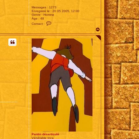
Messages :
1273
Enregistré le :
20 05 2005, 12:00
Genre :
Homme
Âge :
48
C
Contact :
o
H
n
t
a
a
u
c
t
t
e
r
R
o
u
t
a
r
d
Pantin désarticulé
Vénérable Inca