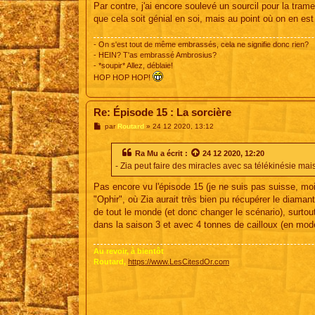
Par contre, j'ai encore soulevé un sourcil pour la tra
que cela soit génial en soi, mais au point où on en est 
- On s'est tout de même embrassés, cela ne signifie donc rien?
- HEIN? T'as embrassé Ambrosius?
- *soupir* Allez, déblaie!
HOP HOP HOP!
Re: Épisode 15 : La sorcière
M
par
Routard
»
24 12 2020, 13:12
e
s
s
Ra Mu
a écrit :
24 12 2020, 12:20
a
- Zia peut faire des miracles avec sa télékinésie mai
g
e
Pas encore vu l'épisode 15 (je ne suis pas suisse, mo
"Ophir", où Zia aurait très bien pu récupérer le diamant.
de tout le monde (et donc changer le scénario), surtout
dans la saison 3 et avec 4 tonnes de cailloux (en mod
Au revoir, à bientôt
Routard,
https://www.LesCitesdOr.com