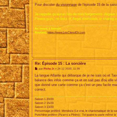
Pour discuter
du visionnage
de l'épisode 15 de la saison
Je rappelle qu'aucun lien de téléchargements illégaux ne
Please guys, no links of illegal downloads or sharing o
Au revoir, à bientôt
Routard,
https://www.LesCitesdOr.com
Re: Épisode 15 : La sorcière
M
par
Pichu Jr
»
24 12 2020, 11:36
e
s
La langue Atlante qui débarque de je ne sais où et Tao 
s
balance des infos comme ça et on sait pas d'où elle vie
a
g
que donné une carte comme ça c'est un peu facile mais
e
correct.
Saison 1 20/20
Saison 2 15/20
Saison 3 13/20
Personnage préféré: Mendoza (Le vrai, le charismatique de la sa
Punchline préfére (Pizarro a Pédro):: Toi quand tu parle même l