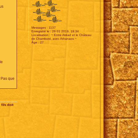
lus
Messages :
1137
Enregistré le :
26 01 2019, 19:34
Localisation :
~ Entre Akkad et le Château
de Chambord, avec Athanaos ~
Âge :
27
le
. Pas que
fils doit