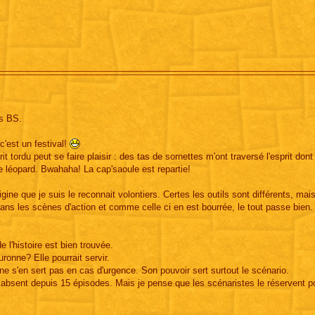
s BS.
c'est un festival!
 tordu peut se faire plaisir : des tas de sornettes m'ont traversé l'esprit dont
 léopard. Bwahaha! La cap'saoule est repartie!
gine que je suis le reconnait volontiers. Certes les outils sont différents, mais
dans les scènes d'action et comme celle ci en est bourrée, le tout passe bien.
e l'histoire est bien trouvée.
uronne? Elle pourrait servir.
ne s'en sert pas en cas d'urgence. Son pouvoir sert surtout le scénario.
 absent depuis 15 épisodes. Mais je pense que les scénaristes le réservent po