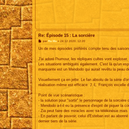
Re: Épisode 15 : La sorcière
M
par
Ra Mu
»
24 12 2020, 12:20
e
s
Un de mes épisodes préférés compte tenu des saison
s
a
g
J'ai adoré l'humour, les répliques cultes vont exploser, 
e
Les situations ambiguës également. C'est là qu'un esprit
marquante est un Mendodo qui aurait revêtu la peau de
Visuellement ça en jette. Le fan absolu de la série d'ori
réalisation même est efficace. J.-L. François excelle 
Point de vue scénaristique :
- la solution pour "sortir" le personnage de la sorcière d
- Mendodo a-t-il eu la présence d'esprit de piquer la co
- Zia peut faire des miracles avec sa télékinésie mais 
- En parlant de pouvoir, celui d'Esteban est au abonné
dernier tiers de la série.