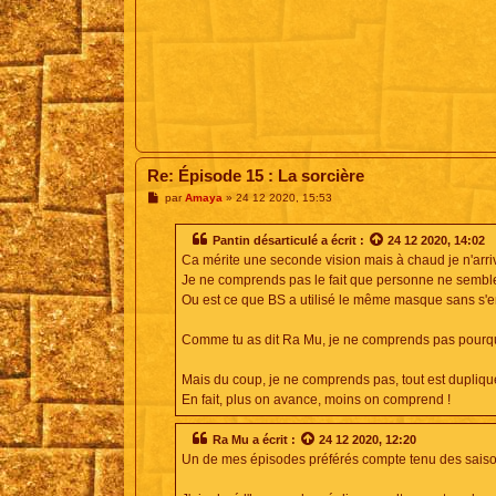
Re: Épisode 15 : La sorcière
M
par
Amaya
»
24 12 2020, 15:53
e
s
s
Pantin désarticulé
a écrit :
24 12 2020, 14:02
a
Ca mérite une seconde vision mais à chaud je n'arrive
g
e
Je ne comprends pas le fait que personne ne sembl
Ou est ce que BS a utilisé le même masque sans s'e
Comme tu as dit Ra Mu, je ne comprends pas pourquo
Mais du coup, je ne comprends pas, tout est dupliqu
En fait, plus on avance, moins on comprend !
Ra Mu
a écrit :
24 12 2020, 12:20
Un de mes épisodes préférés compte tenu des sais