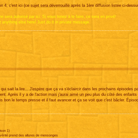
 4, c'est ici (ce sujet sera déverrouillé après la 1ère diffusion listée ci-dessu
 sera autorisé par ici. Si vous tenez à le faire, ce sera en privé!
r anything else here! Just do it in private message.
qui sait la lire... J'espère que ça va s'éclaircir dans les prochains épisodes p
nt. Après il y a de l'action mais j'aurai aimé un peu plus du côté des enfants 
 bon le temps presse et il faut avancer et ça se voit que c'est bâcler. Épiso
ison 1)
a vérité prend des allures de mensonges