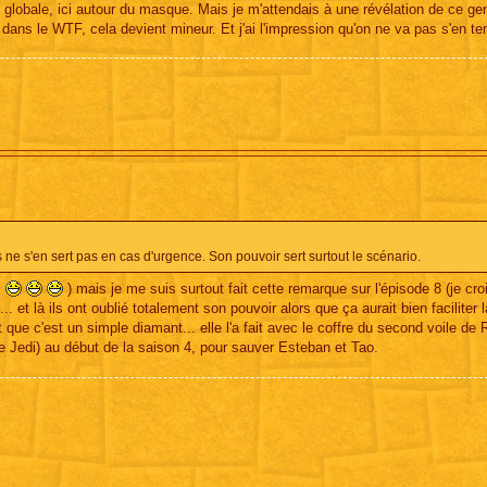
me globale, ici autour du masque. Mais je m'attendais à une révélation de ce ge
dans le WTF, cela devient mineur. Et j'ai l'impression qu'on ne va pas s'en teni
s ne s'en sert pas en cas d'urgence. Son pouvoir sert surtout le scénario.
i
) mais je me suis surtout fait cette remarque sur l'épisode 8 (je croi
.. et là ils ont oublié totalement son pouvoir alors que ça aurait bien faciliter 
 que c'est un simple diamant... elle l'a fait avec le coffre du second voile de 
e Jedi) au début de la saison 4, pour sauver Esteban et Tao.