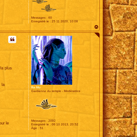
Messages :
60
Enregistré le :
25 11 2020, 10:08
H
a
u
t
 la plus
 la
Ra Mu
Gardienne du temple - Modératrice
Messages :
2092
ur le
Enregistré le :
06 10 2013, 20:52
Âge :
51