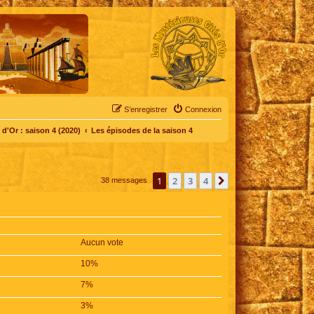
S’enregistrer
Connexion
d'Or : saison 4 (2020)
Les épisodes de la saison 4
1
2
3
4
Suivante
38 messages
Aucun vote
10%
7%
3%