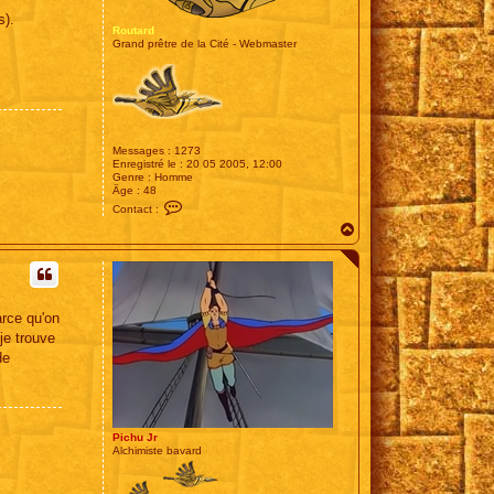
s).
Routard
Grand prêtre de la Cité - Webmaster
Messages :
1273
Enregistré le :
20 05 2005, 12:00
Genre :
Homme
Âge :
48
C
Contact :
o
H
n
t
a
a
u
c
t
t
e
r
arce qu'on
R
o
je trouve
u
de
t
a
r
d
Pichu Jr
Alchimiste bavard