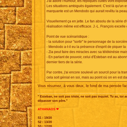
J'ai adoré l'humour, les répliques cultes vont exploser
Les situations ambiguës également. C'est là qu'un espri
marquante est un Mendodo qui aurait revêtu la peau
Visuellement ça en jette. Le fan absolu de la série d'o
réalisation même est efficace. J.-L. François excelle
Point de vue scénaristique :
- la solution pour "sortir" le personnage de la sorcière
- Mendodo a-t-il eu la présence d'esprit de piquer la 
- Zia peut faire des miracles avec sa télékinésie mai
- En parlant de pouvoir, celui d'Esteban est au abon
dernier tiers de la série.
Par contre, j'ai encore soulevé un sourcil pour la t
cela soit génial en soi, mais au point où on en est da
Vous résumez, à vous deux, le fond de ma pensée face
" Esteban, ne soit pas triste, ne soit pas inquiet. Tu as, toi
dépasser son père."
ATHANAOS ❤
S1 : 19/20
S2 : 13/20
S3 : 17/20