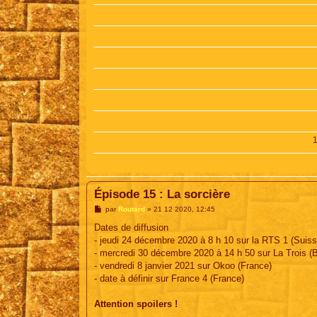
Épisode 15 : La sorcière
M
par
Routard
»
21 12 2020, 12:45
e
s
Dates de diffusion
s
- jeudi 24 décembre 2020 à 8 h 10 sur la RTS 1 (Suiss
a
g
- mercredi 30 décembre 2020 à 14 h 50 sur La Trois (B
e
- vendredi 8 janvier 2021 sur Okoo (France)
- date à définir sur France 4 (France)
Attention spoilers !