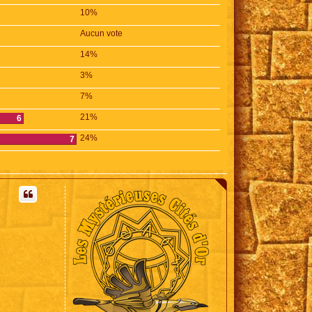
10%
Aucun vote
14%
3%
7%
21%
6
24%
7