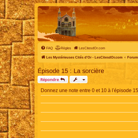
FAQ
Règles
LesCitesdOr.com
Les Mystérieuses Cités d'Or - LesCitesdOr.com
Forum 
Épisode 15 : La sorcière
Répondre
Donnez une note entre 0 et 10 à l'épisode 15